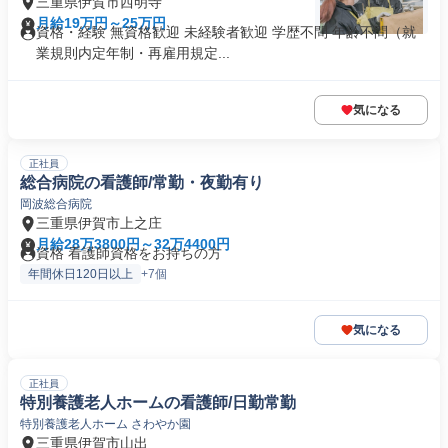
三重県伊賀市西明寺
月給19万円～25万円
資格・経験 無資格歓迎 未経験者歓迎 学歴不問 年齢不問（就
業規則内定年制・再雇用規定...
気になる
正社員
総合病院の看護師/常勤・夜勤有り
岡波総合病院
三重県伊賀市上之庄
月給28万3800円～32万4400円
資格 看護師資格をお持ちの方
年間休日120日以上
+7個
気になる
正社員
特別養護老人ホームの看護師/日勤常勤
特別養護老人ホーム さわやか園
三重県伊賀市山出