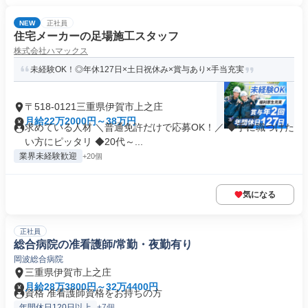
NEW
正社員
住宅メーカーの足場施工スタッフ
株式会社ハマックス
未経験OK！◎年休127日×土日祝休み×賞与あり×手当充実
〒518-0121三重県伊賀市上之庄
月給22万2000円～38万円
求めている人材 ＼普通免許だけで応募OK！／ ◆手に職つけた
い方にピッタリ ◆20代～...
業界未経験歓迎
+20個
気になる
正社員
総合病院の准看護師/常勤・夜勤有り
岡波総合病院
三重県伊賀市上之庄
月給28万3800円～32万4400円
資格 准看護師資格をお持ちの方
年間休日120日以上
+7個