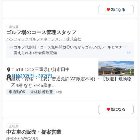
気になる
正社員
ゴルフ場のコース管理スタッフ
パシフィックゴルフマネージメント株式会社
ゴルフ代割引・コース無料開放◎いちからゴルフのルールとマナー
覚えられる♪社会保険完備
〒518-1312三重県伊賀市田中
月給23万円～30万円
経験・資格 ・【要】普通免許(AT限定不可) ・【歓迎】危険物
乙4種 など ※45歳ま...
車通勤OK
未経験者歓迎
+3個
気になる
正社員
中古車の販売・提案営業
株式会社WECARS