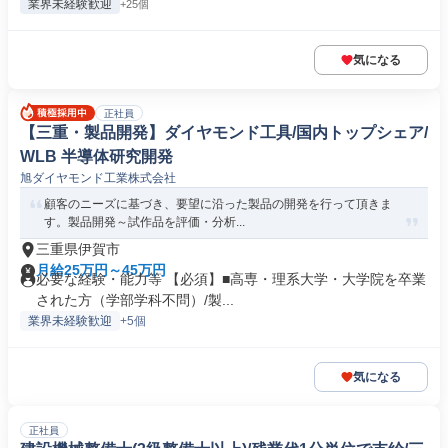
業界未経験歓迎
+25個
気になる
正社員
【三重・製品開発】ダイヤモンド工具/国内トップシェア/
WLB 半導体研究開発
旭ダイヤモンド工業株式会社
顧客のニーズに基づき、要望に沿った製品の開発を行って頂きま
す。製品開発～試作品を評価・分析...
三重県伊賀市
月給25万円～45万円
必要な経験・能力等 【必須】■高専・理系大学・大学院を卒業
された方（学部学科不問）/製...
業界未経験歓迎
+5個
気になる
正社員