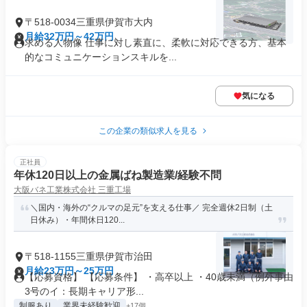
〒518-0034三重県伊賀市大内
月給32万円～42万円
求める人物像 仕事に対し素直に、柔軟に対応できる方、基本
的なコミュニケーションスキルを...
気になる
この企業の類似求人を見る
正社員
年休120日以上の金属ばね製造業/経験不問
大阪バネ工業株式会社 三重工場
＼国内・海外の“クルマの足元”を支える仕事／ 完全週休2日制（土
日休み）・年間休日120...
〒518-1155三重県伊賀市治田
月給23万円～25万円
【応募資格】 【応募条件】 ・高卒以上 ・40歳未満（例外事由
3号のイ：長期キャリア形...
制服あり
業界未経験歓迎
+17個