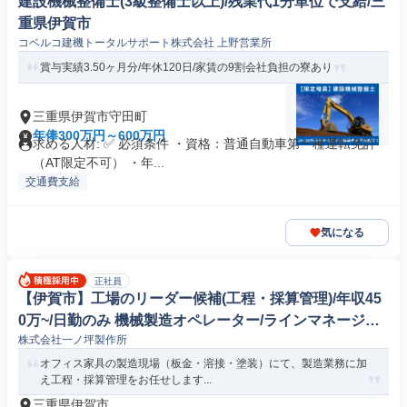
建設機械整備士(3級整備士以上)/残業代1分単位で支給/三
重県伊賀市
コベルコ建機トータルサポート株式会社 上野営業所
賞与実績3.50ヶ月分/年休120日/家賃の9割会社負担の寮あり
三重県伊賀市守田町
年俸300万円～600万円
求める人材: ✅ 必須条件 ・資格：普通自動車第一種運転免許
（AT限定不可） ・年...
交通費支給
気になる
正社員
【伊賀市】工場のリーダー候補(工程・採算管理)/年収45
0万~/日勤のみ 機械製造オペレーター/ラインマネージャ
株式会社一ノ坪製作所
ー
オフィス家具の製造現場（板金・溶接・塗装）にて、製造業務に加
え工程・採算管理をお任せします...
三重県伊賀市