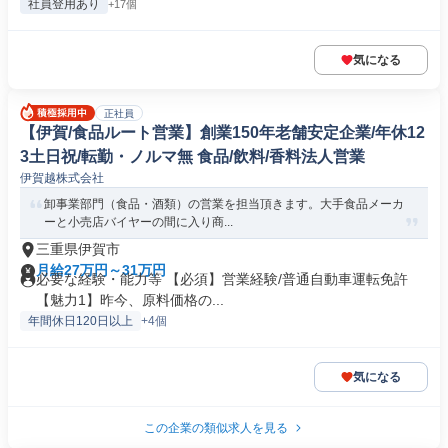
社員登用あり
+17個
気になる
正社員
【伊賀/食品ルート営業】創業150年老舗安定企業/年休12
3土日祝/転勤・ノルマ無 食品/飲料/香料法人営業
伊賀越株式会社
卸事業部門（食品・酒類）の営業を担当頂きます。大手食品メーカ
ーと小売店バイヤーの間に入り商...
三重県伊賀市
月給27万円～31万円
必要な経験・能力等 【必須】営業経験/普通自動車運転免許
【魅力1】昨今、原料価格の...
年間休日120日以上
+4個
気になる
この企業の類似求人を見る