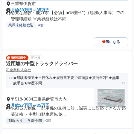
三重県伊賀市
月給30万円～35万円
必要な経験・能力等 【必須】■管理部門（総務/人事等）での
管理職経験 ※業界経験は不問...
業界未経験歓迎
+4個
気になる
正社員
近距離の中型トラックドライバー
司企業株式会社
★経験者優遇★土日休み★履歴書不要で即面接★賞与年2回★無事
故手当★学歴不問
〒518-0034三重県伊賀市大内
月給27万円～35万円
求める人物像 ・配車係の支持に対し誠実にに対応できる方 応
募資格 ・中型自動車運転免...
制服あり
学歴不問
+3個