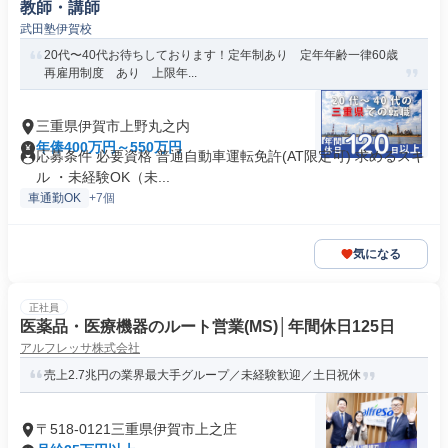
教師・講師
武田塾伊賀校
20代〜40代お待ちしております！定年制あり 定年年齢一律60歳
再雇用制度 あり 上限年...
三重県伊賀市上野丸之内
年俸400万円～550万円
応募条件 必要資格 普通自動車運転免許(AT限定可) 求めるスキ
ル ・未経験OK（未...
車通勤OK
+7個
気になる
正社員
医薬品・医療機器のルート営業(MS)│年間休日125日
アルフレッサ株式会社
売上2.7兆円の業界最大手グループ／未経験歓迎／土日祝休
〒518-0121三重県伊賀市上之庄