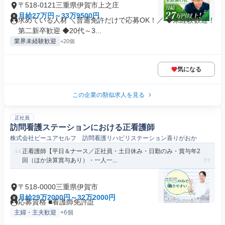
〒518-0121三重県伊賀市上之庄
月給27万円～33万9500円
求めている人材 ＼普通免許だけで応募OK！／ ◆未経験歓迎！
第二新卒歓迎 ◆20代～3...
業界未経験歓迎
+20個
気になる
この企業の類似求人を見る
正社員
訪問看護ステーションにおける正看護師
株式会社ビーユアセルフ 訪問看護リハビリステーション喜りがおか
正看護師【平日＆ナース／正社員・土日休み・日勤のみ・賞与年2
回（ほか決算賞与あり）・一人一...
〒518-0000三重県伊賀市
月給29万2000円～32万2000円
応募資格 ■看護師免許証
主婦・主夫歓迎
+6個