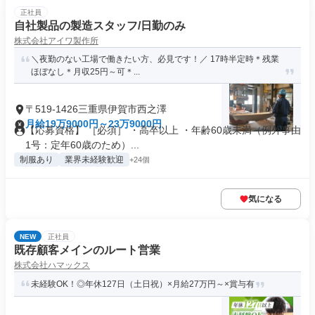
正社員
自社製品の製造スタッフ/日勤のみ
株式会社アイワ製作所
＼夜勤のない工場で働きたい方、必見です！／ 17時半定時＊残業
ほぼなし＊月収25円～可＊...
〒519-1426三重県伊賀市西之澤
月給19万9000円～23万9000円
【応募資格】 ［必須］ ・高卒以上 ・年齢60歳未満（例外事由
1号：定年60歳のため）...
制服あり
業界未経験歓迎
+24個
気になる
NEW
正社員
既存顧客メインのルート営業
株式会社ハマックス
未経験OK！◎年休127日（土日祝）×月給27万円～×賞与有