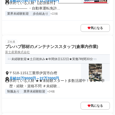
月給20万9075円～31万4544円
求めている人材 【必須条件】 ――――――――――――――
――――― ・自動車運転免許...
業界未経験歓迎
歩合給あり
+22個
気になる
正社員
プレハブ部材のメンテナンススタッフ(倉庫内作業)
富士産業株式会社
未経験歓迎★土日祝休み★年間休日122日★実働7時間30分
〒518-1151三重県伊賀市白樫
月給20万9000円～22万7000円
求めている人材 ★★未経験スタート多数活躍中！★★ ＃学
歴・経験・資格不問 ＃未経験...
制服あり
業界未経験歓迎
+24個
気になる