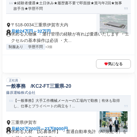
★経験者優遇★土日休み★履歴書不要で即面接★賞与年2回★無事
故手当★学歴不問
〒518-0034三重県伊賀市大内
月給24万円～32万円
求める人物像 ・運行管理の経験が有れば優遇いたします ・エ
クセルの基本操作は必須 ・大...
制服あり
学歴不問
+3個
気になる
正社員
一般事務 /KC2-FT三重県-20
藤原運輸株式会社
【一般事務】大手工作機械メーカーの工場内で勤務｜有休も取得
し、仕事とプライベートの両立を！...
三重県伊賀市
月給20万200円～23万8000円
求める人材: 【応募条件】 ・普通自動車免許（AT限定可）を