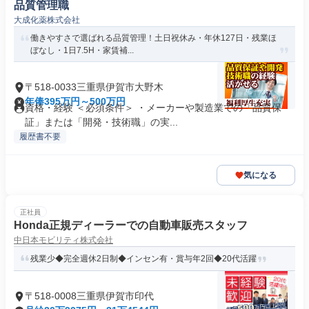
品質管理職
大成化薬株式会社
働きやすさで選ばれる品質管理！土日祝休み・年休127日・残業ほ
ぼなし・1日7.5H・家賃補...
〒518-0033三重県伊賀市大野木
年俸395万円～500万円
資格・経験 ＜必須条件＞ ・メーカーや製造業での「品質保
証」または「開発・技術職」の実...
履歴書不要
気になる
正社員
Honda正規ディーラーでの自動車販売スタッフ
中日本モビリティ株式会社
残業少◆完全週休2日制◆インセン有・賞与年2回◆20代活躍
〒518-0008三重県伊賀市印代