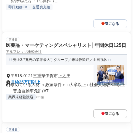
お持ちの方 ・PC操作（...
即日勤務OK
交通費支給
気になる
正社員
医薬品・マーケティングスペシャリスト│年間休日125日
アルフレッサ株式会社
売上2.7兆円の業界最大手グループ／未経験歓迎／土日祝休
〒518-0121三重県伊賀市上之庄
月給25万円以上
求めている人材 ＜必須条件＞ □大卒以上 □社会人経験3年以上
□普通自動車免許(AT...
業界未経験歓迎
+31個
気になる
正社員