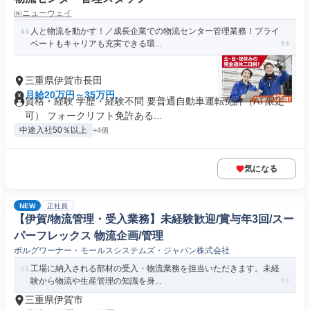
㈱ニューウェイ
人と物流を動かす！／成長企業での物流センター管理業務！プライ
ベートもキャリアも充実できる環...
三重県伊賀市長田
月給20万円～35万円
資格・経験 学歴・経験不問 要普通自動車運転免許（AT限定
可） フォークリフト免許ある...
中途入社50％以上
+4個
気になる
NEW
正社員
【伊賀/物流管理・受入業務】未経験歓迎/賞与年3回/スー
パーフレックス 物流企画/管理
ボルグワーナー・モールスシステムズ・ジャパン株式会社
工場に納入される部材の受入・物流業務を担当いただきます。未経
験から物流や生産管理の知識を身...
三重県伊賀市