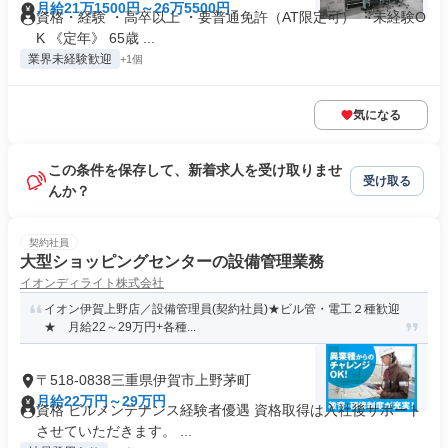
月給21万1500円～26万5500円
資格・経験 ・高卒以上 ・要普通免許（AT限定可） ・未経験O
K 《定年》 65歳 ...
業界未経験歓迎
+1個
気になる
この条件を保存して、新着求人を受け取りませ
受け取る
んか？
契約社員
大型ショッピングセンターの設備管理業務
イオンディライト株式会社
イオン伊賀上野店／設備管理員(契約社員)★ビル管・電工２種歓迎
★ 月給22～29万円+各種...
〒518-0838三重県伊賀市上野茅町
月給22万円～29万円
資格 ビルメンテナンス経験者優遇 資格取得は入社後サポート
させていただきます。 ...