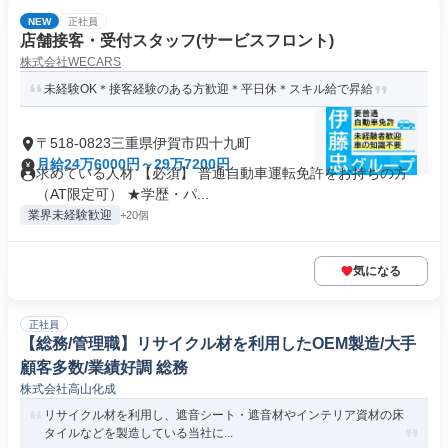
NEW
正社員
店舗接客・受付スタッフ(サービスフロント)
株式会社WECARS
未経験OK＊接客経験のある方歓迎＊平日休＊スキル給で昇給
〒518-0823三重県伊賀市四十九町
月給24万6000円～29万7200円
求めている人材 【必須】 普通自動車運転免許をお持ちの方
（AT限定可） ★学歴・パ...
業界未経験歓迎
+20個
気になる
正社員
【総務/管理職】リサイクル材を利用したOEM製造/大手
顧客多数/業績好調 総務
株式会社高山化成
リサイクル材を利用し、遮音シート・遮音材やインテリア資材の床
タイルなどを製造している当社に...