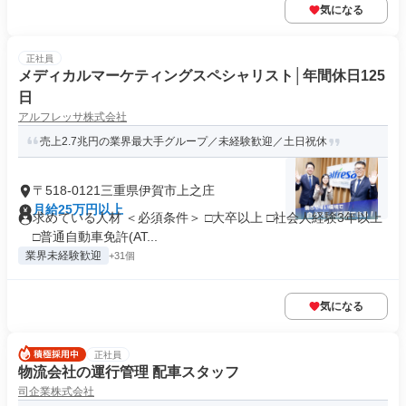
気になる
正社員
メディカルマーケティングスペシャリスト│年間休日125
日
アルフレッサ株式会社
売上2.7兆円の業界最大手グループ／未経験歓迎／土日祝休
〒518-0121三重県伊賀市上之庄
月給25万円以上
求めている人材 ＜必須条件＞ □大卒以上 □社会人経験3年以上
□普通自動車免許(AT...
業界未経験歓迎
+31個
気になる
正社員
物流会社の運行管理 配車スタッフ
司企業株式会社