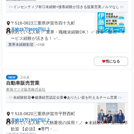
インセンティブ有◎未経験×接客経験が活きる提案営業ノルマなし
〒518-0823三重県伊賀市四十九町
月給26万9600円以上
求めている人材 ✅ 業界・職種未経験OK！ ✅ 接客・販売・サ
ービス経験が活きる！ ✅...
業界未経験歓迎
+24個
気になる
NEW
正社員
自動車販売営業
東海マツダ販売株式会社
未経験歓迎◆健康経営認定企業◆ありたい姿を叶えるチーム営業
〒518-0820三重県伊賀市平野西町
月給19万1900円以上
求めている人材 ＼人柄重視の採用！／ ★未経験OK／第二新卒
歓迎 【必須】 ■専門・...