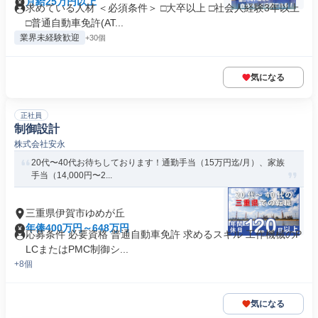
月給25万円以上
求めている人材 ＜必須条件＞ □大卒以上 □社会人経験3年以上
□普通自動車免許(AT...
業界未経験歓迎
+30個
気になる
正社員
制御設計
株式会社安永
20代〜40代お待ちしております！通勤手当（15万円迄/月）、家族
手当（14,000円〜2...
三重県伊賀市ゆめが丘
年俸400万円～648万円
応募条件 必要資格 普通自動車免許 求めるスキル 工作機械のP
LCまたはPMC制御シ...
+8個
気になる