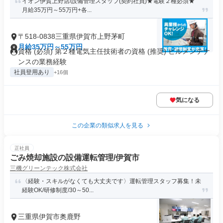
イオン伊賀上野店/設備管理スタッフ(契約社員)★電験２種必須★
月給35万円～55万円+各...
〒518-0838三重県伊賀市上野茅町
月給35万円～55万円
資格 (必須) 第２種電気主任技術者の資格 (推奨) ビルメンテナ
ンスの業務経験
社員登用あり
+16個
気になる
この企業の類似求人を見る
正社員
ごみ焼却施設の設備運転管理/伊賀市
三機グリーンテック株式会社
〈経験・スキルがなくても大丈夫です〉運転管理スタッフ募集！未
経験OK/研修制度/30～50...
三重県伊賀市奥鹿野