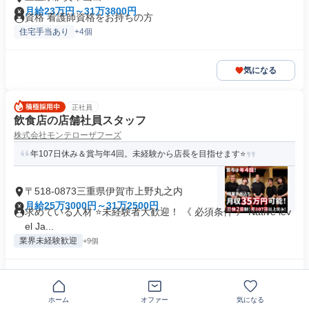
月給23万円～31万3800円
資格 看護師資格をお持ちの方
住宅手当あり
+4個
気になる
正社員
飲食店の店舗社員スタッフ
株式会社モンテローザフーズ
年107日休み＆賞与年4回。未経験から店長を目指せます⭐️
〒518-0873三重県伊賀市上野丸之内
月給25万3000円～31万2500円
求めている人材 ⭐未経験者大歓迎！ 《 必須条件 》 Native lev
el Ja...
業界未経験歓迎
+9個
気になる
ホーム
オファー
気になる