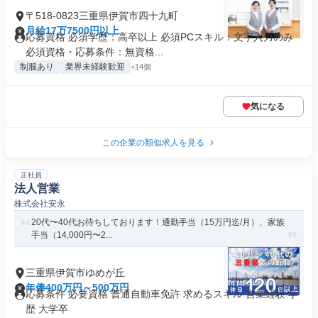
〒518-0823三重県伊賀市四十九町
月給17万7500円以上
応募資格 必須学歴：高卒以上 必須PCスキル：文字入力のみ
必須資格・応募条件：無資格...
制服あり
業界未経験歓迎
+14個
気になる
この企業の類似求人を見る
正社員
法人営業
株式会社安永
20代〜40代お待ちしております！通勤手当（15万円迄/月）、家族
手当（14,000円〜2...
三重県伊賀市ゆめが丘
年俸400万円～500万円
応募条件 必要資格 普通自動車免許 求めるスキル 営業経験 学
歴 大学卒