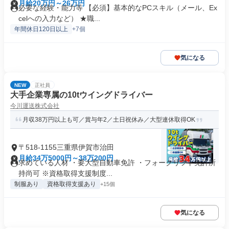
月給20万円～26万円
必要な経験・能力等 【必須】基本的なPCスキル（メール、Ex
celへの入力など） ★職...
年間休日120日以上
+7個
気になる
NEW
正社員
大手企業専属の10tウイングドライバー
今川運送株式会社
月収38万円以上も可／賞与年2／土日祝休み／大型連休取得OK
〒518-1155三重県伊賀市治田
月給34万5000円～38万200円
求めている人材 ・要大型自動車免許 ・フォークリフト免許所
持尚可 ※資格取得支援制度...
制服あり
資格取得支援あり
+15個
気になる