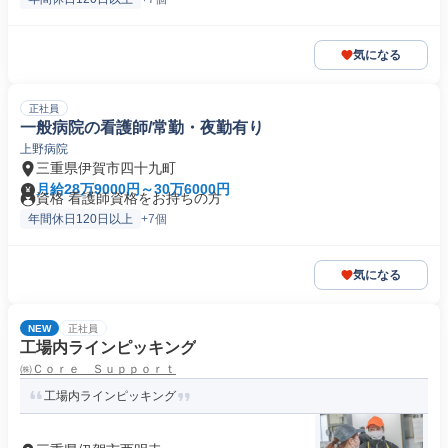
気になる
正社員
一般病院の看護師/常勤・夜勤有り
上野病院
三重県伊賀市四十九町
月給28万9000円～30万6000円
資格 看護師資格をお持ちの方
年間休日120日以上
+7個
気になる
NEW
正社員
工場内ラインピッキング
㈱Ｃｏｒｅ Ｓｕｐｐｏｒｔ
工場内ラインピッキング