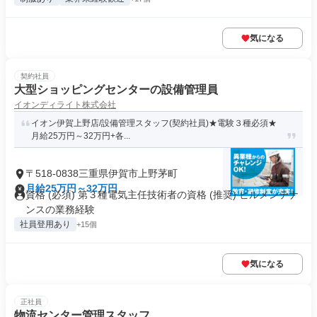
気になる
契約社員
大型ショッピングセンターの設備管理員
イオンディライト株式会社
イオン伊賀上野店/設備管理スタッフ(契約社員)★電験３種必須★
月給25万円～32万円+各...
〒518-0838三重県伊賀市上野茅町
月給25万円～32万円
資格 (必須) 第３種電気主任技術者の資格 (推奨) ビルメンテナ
ンスの業務経験
社員登用あり
+15個
気になる
正社員
物流センター管理スタッフ