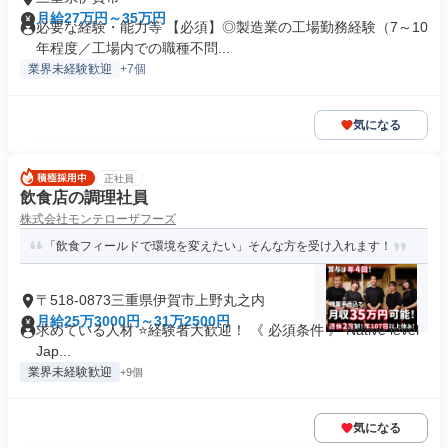
月給27万円～35万円
必要な経験・能力等 【必須】◎製造業の工場勤務経験（7～10
年程度／工場内での職種不問...
業界未経験歓迎
+7個
気になる
正社員
飲食店の調理社員
株式会社モンテローザフーズ
「飲食フィールドで環境を変えたい」そんな方を受け入れます！
〒518-0873三重県伊賀市上野丸之内
月給25万3000円～31万2500円
求めている人材 ⭐経験者大歓迎！ 《 必須条件 》 Native level
Jap...
業界未経験歓迎
+9個
気になる