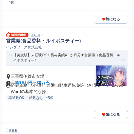
+7個
気になる
正社員
営業職(食品香料・ルイボスティー)
イシダフーズ株式会社
【美旗駅】未経験OK！賞与実績4.1か月分★営業職（食品香料、ル
イボスティー）
三重県伊賀市安場
月給19万円～30万円
応募資格 《必須》 普通自動車運転免許（AT限定可） Excel、
Wordの基本的な操...
車通勤OK
転勤なし
+5個
気になる
正社員