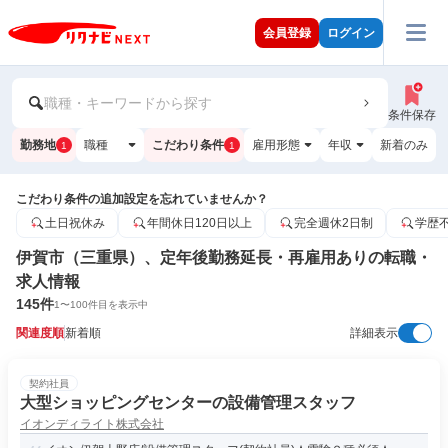
会員登録
ログイン
職種・キーワードから探す
条件保存
勤務地
職種
こだわり条件
雇用形態
年収
新着のみ
1
1
こだわり条件の追加設定を忘れていませんか？
土日祝休み
年間休日120日以上
完全週休2日制
学歴
伊賀市（三重県）、定年後勤務延長・再雇用ありの転職・
求人情報
145
件
1
〜
100
件目を表示中
関連度順
新着順
詳細表示
契約社員
大型ショッピングセンターの設備管理スタッフ
イオンディライト株式会社