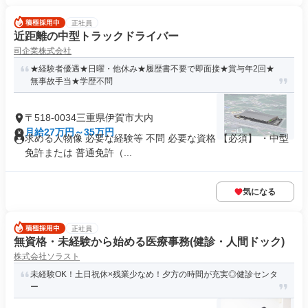
正社員
近距離の中型トラックドライバー
司企業株式会社
★経験者優遇★日曜・他休み★履歴書不要で即面接★賞与年2回★
無事故手当★学歴不問
〒518-0034三重県伊賀市大内
月給27万円～35万円
求める人物像 必要な経験等 不問 必要な資格 【必須】 ・中型
免許または 普通免許（...
気になる
正社員
無資格・未経験から始める医療事務(健診・人間ドック)
株式会社ソラスト
未経験OK！土日祝休×残業少なめ！夕方の時間が充実◎健診センタ
ー