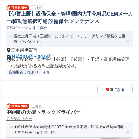
正社員
【伊賀上野】設備保全・管理/国内大手化粧品OEMメーカ
ー/転勤無選択可能 設備保全/メンテナンス
東洋ビューティ株式会社
当社上野工場（三重県）にておいて、エンジニアリング業務をご担
当いただきます。
三重県伊賀市
月給28万円～34万円
必要な経験・能力等 【必須】【必須】・工場・産業設備管理
の経験がある方※上記経験があれ...
資格取得支援あり
+4個
気になる
正社員
中距離の大型トラックドライバー
司企業株式会社
★経験者優遇★年間休日107日★履歴書不要で即面接★賞与年2回
★無事故手当★学歴不問