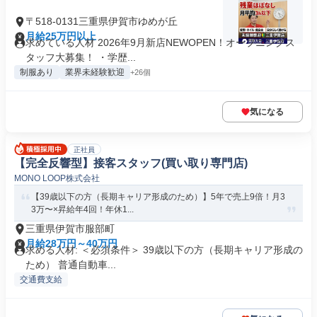
〒518-0131三重県伊賀市ゆめが丘
月給25万円以上
求めている人材 2026年9月新店NEWOPEN！オープニングス
タッフ大募集！ ・学歴...
制服あり
業界未経験歓迎
+26個
気になる
正社員
【完全反響型】接客スタッフ(買い取り専門店)
MONO LOOP株式会社
【39歳以下の方（長期キャリア形成のため）】5年で売上9倍！月3
3万〜×昇給年4回！年休1...
三重県伊賀市服部町
月給28万円～40万円
求める人材: ＜必須条件＞ 39歳以下の方（長期キャリア形成の
ため） 普通自動車...
交通費支給