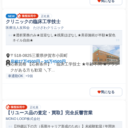
気になる
NEW
正社員
クリニックの臨床工学技士
医療法人友和会 たけざわクリニック
★透析業務のみ★送迎なし★残業ほぼなし★美容施術が半額★髪色
ネイル自由★
〒518-0825三重県伊賀市小田町
月給27万4500円～30万4500円
応募資格 【応募条件】 ・臨床工学技士 ★年齢不問 ★ブラン
クがある方も歓迎 ＼下...
車通勤OK
+9個
気になる
正社員
【リユース品の査定・買取】完全反響営業
MONO LOOP株式会社
【39歳以下の方（長期キャリア形成のため）】未経験歓迎 / 年間休