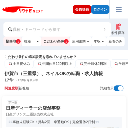
会員登録
ログイン
職種・キーワードから探す
条件保存
勤務地
職種
こだわり条件
雇用形態
年収
新着のみ
1
1
こだわり条件の追加設定を忘れていませんか？
土日祝休み
年間休日120日以上
完全週休2日制
学歴
伊賀市（三重県）、ネイルOKの転職・求人情報
17
件
1
〜
17
件目を表示中
関連度順
新着順
詳細表示
正社員
日産ディーラーの店舗事務
日産プリンス三重販売株式会社
事務未経験OK！賞与2回｜車通勤OK｜完全週休2日制