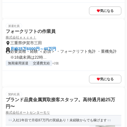
気になる
派遣社員
フォークリフトの作業員
株式会社ｅｘｃｅｌ
三重県伊賀市三田
月給25万6000円～40万円
必要資格・経験 ＜必須＞ ・フォークリフト免許 ・重機免許
※18歳未満は22時...
無期雇用派遣
交通費支給
+2個
気になる
契約社員
ブランド品貴金属買取接客スタッフ。高待遇月給25万
円〜
株式会社オートセンターモリ
入社1年目で月収87万円の実績あり！未経験からでも稼げます