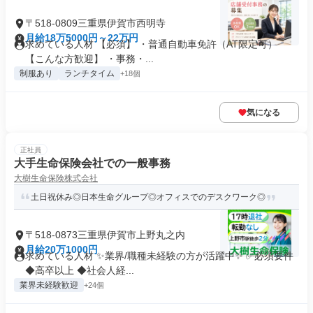
〒518-0809三重県伊賀市西明寺
月給18万5000円～22万円
求めている人材 【必須】 ・普通自動車免許（AT限定可）
【こんな方歓迎】 ・事務・...
制服あり
ランチタイム
+18個
気になる
正社員
大手生命保険会社での一般事務
大樹生命保険株式会社
土日祝休み◎日本生命グループ◎オフィスでのデスクワーク◎
〒518-0873三重県伊賀市上野丸之内
月給20万1000円
求めている人材 ✨業界/職種未経験の方が活躍中✨ ✅必須要件
◆高卒以上 ◆社会人経...
業界未経験歓迎
+24個