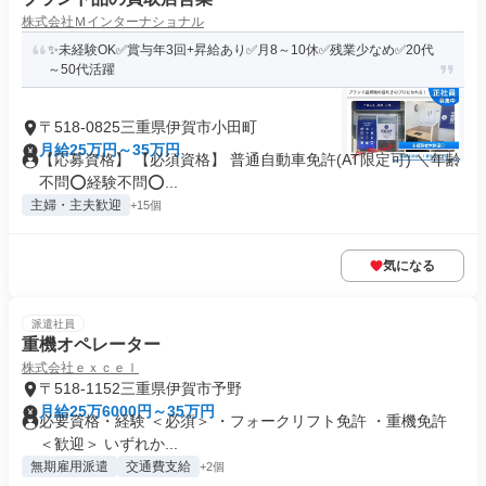
株式会社Ｍインターナショナル
✨未経験OK✅賞与年3回+昇給あり✅月8～10休✅残業少なめ✅20代
～50代活躍
〒518-0825三重県伊賀市小田町
月給25万円～35万円
【応募資格】 【必須資格】 普通自動車免許(AT限定可) ＼年齢
不問⭕️経験不問⭕️...
主婦・主夫歓迎
+15個
気になる
派遣社員
重機オペレーター
株式会社ｅｘｃｅｌ
〒518-1152三重県伊賀市予野
月給25万6000円～35万円
必要資格・経験 ＜必須＞ ・フォークリフト免許 ・重機免許
＜歓迎＞ いずれか...
無期雇用派遣
交通費支給
+2個