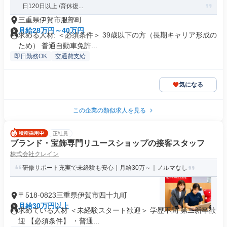
日120日以上 /育休復...
三重県伊賀市服部町
月給28万円～40万円
求める人材: ＜必須条件＞ 39歳以下の方（長期キャリア形成の
ため） 普通自動車免許...
即日勤務OK
交通費支給
気になる
この企業の類似求人を見る
正社員
ブランド・宝飾専門リユースショップの接客スタッフ
株式会社クレイン
研修サポート充実で未経験も安心｜月給30万～｜ノルマなし
〒518-0823三重県伊賀市四十九町
月給30万円以上
求めている人材 ＜未経験スタート歓迎＞ 学歴不問 第二新卒歓
迎 【必須条件】 ・普通...