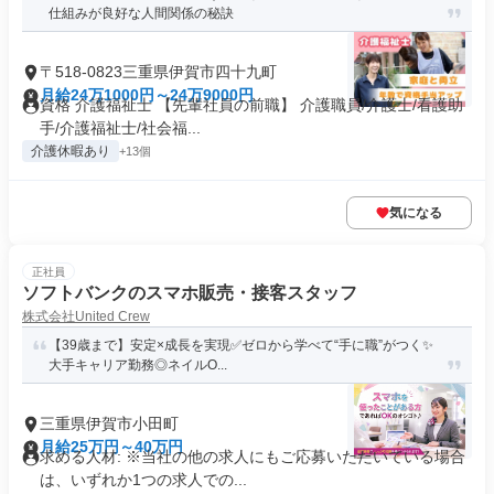
仕組みが良好な人間関係の秘訣
〒518-0823三重県伊賀市四十九町
月給24万1000円～24万9000円
資格 介護福祉士 【先輩社員の前職】 介護職員/介護士/看護助
手/介護福祉士/社会福...
介護休暇あり
+13個
気になる
正社員
ソフトバンクのスマホ販売・接客スタッフ
株式会社United Crew
【39歳まで】安定×成長を実現✅ゼロから学べて“手に職”がつく✨
大手キャリア勤務◎ネイルO...
三重県伊賀市小田町
月給25万円～40万円
求める人材: ※当社の他の求人にもご応募いただいている場合
は、いずれか1つの求人での...