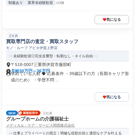
制服あり
業界未経験歓迎
+23個
気になる
正社員
買取専門店の査定・買取スタッフ
モノ・ループ アピタ伊賀上野店
未経験歓迎◎完全反響型・転勤なし・ネイル自由
〒518-0007三重県伊賀市服部町
月給30万円～36万円
求めている人材 ◆ 応募条件 ・39歳以下の方（長期キャリア形
成のため） ・学歴不問 ...
気になる
NEW
正社員
グループホームの介護福祉士
メディカル・ケア・サービス関西株式会社
仕事とプライベートの両立｜明確な役割分担と適切なケアを叶える