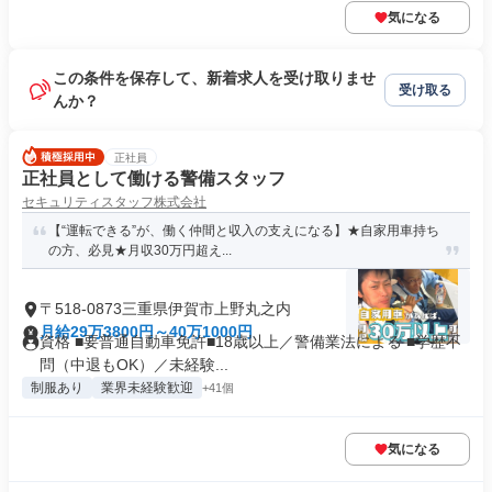
気になる
この条件を保存して、新着求人を受け取りませ
受け取る
んか？
正社員
正社員として働ける警備スタッフ
セキュリティスタッフ株式会社
【“運転できる”が、働く仲間と収入の支えになる】★自家用車持ち
の方、必見★月収30万円超え...
〒518-0873三重県伊賀市上野丸之内
月給29万3800円～40万1000円
資格 ■要普通自動車免許■18歳以上／警備業法による ■学歴不
問（中退もOK）／未経験...
制服あり
業界未経験歓迎
+41個
気になる