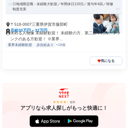
◎地域限定職・未経験大歓迎／年間休日120日／賞与年4回／研修
制度充実
〒518-0007三重県伊賀市服部町
月給30万円～32万円
求める人物像 未経験歓迎！ 未経験の方、第二新卒の方、ブラ
ンクのある方歓迎！ ※業界...
業界未経験歓迎
歩合給あり
+18個
気になる
無料
アプリなら求人探しがもっと快適に！