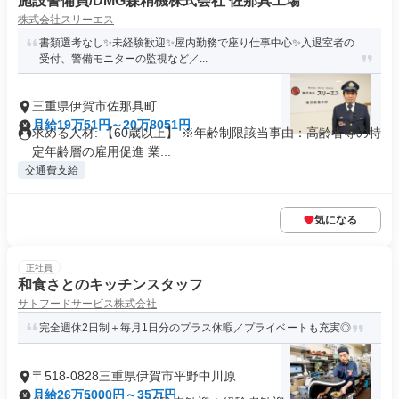
施設警備員/DMG森精機株式会社 佐那具工場
株式会社スリーエス
書類選考なし✨未経験歓迎✨屋内勤務で座り仕事中心✨入退室者の
受付、警備モニターの監視など／...
三重県伊賀市佐那具町
月給19万51円～20万8051円
求める人材: 【60歳以上】 ※年齢制限該当事由：高齢者等の特
定年齢層の雇用促進 業...
交通費支給
気になる
正社員
和食さとのキッチンスタッフ
サトフードサービス株式会社
完全週休2日制＋毎月1日分のプラス休暇／プライベートも充実◎
〒518-0828三重県伊賀市平野中川原
月給26万5000円～35万円