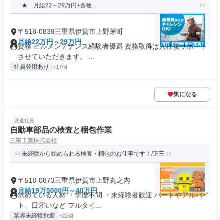
★ 月給22～29万円+各種...
〒518-0838三重県伊賀市上野茅町
月給22万円～29万円
資格 ビルメンテナンス経験者優遇 資格取得は入社後サポート
させていただきます。 ...
社員登用あり
+17個
気になる
派遣社員
自動車部品の検査と梱包作業
三陽工業株式会社
未経験から始められる検査・梱包のお仕事です！/正三
〒518-0873三重県伊賀市上野丸之内
月給19万5000円～40万円
求めている人材 ・学歴不問 ・未経験者歓迎 パートやアルバイ
ト、日雇いなど フルタイ...
業界未経験歓迎
+22個