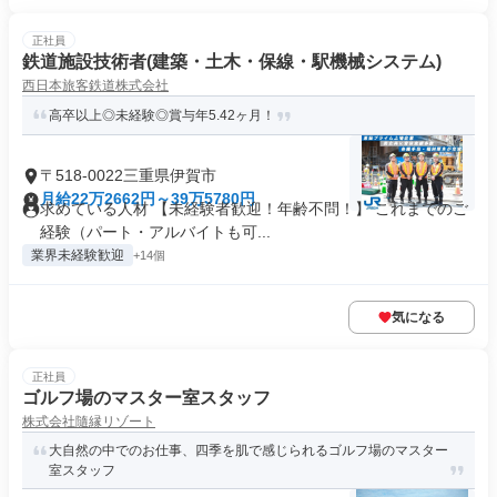
正社員
鉄道施設技術者(建築・土木・保線・駅機械システム)
西日本旅客鉄道株式会社
高卒以上◎未経験◎賞与年5.42ヶ月！
〒518-0022三重県伊賀市
月給22万2662円～39万5780円
求めている人材 【未経験者歓迎！年齢不問！】 これまでのご
経験（パート・アルバイトも可...
業界未経験歓迎
+14個
気になる
正社員
ゴルフ場のマスター室スタッフ
株式会社隨縁リゾート
大自然の中でのお仕事、四季を肌で感じられるゴルフ場のマスター
室スタッフ