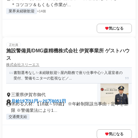
＊コツコツ＆もくもく作業が...
業界未経験歓迎
+14個
気になる
正社員
施設警備員/DMG森精機株式会社 伊賀事業所 ゲストハウ
ス
株式会社スリーエス
書類選考なし✨未経験歓迎✨屋内勤務で座り仕事中心✨入退室者の
受付、警備モニターの監視など／...
三重県伊賀市御代
月給19万51円～20万8051円
求める人材: 【18歳～59歳】 ※年齢制限該当事由：定年を上
限 ※警備業法により1...
交通費支給
気になる