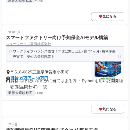
業界未経験歓迎
+35個
気になる
派遣社員
スマートファクトリー向け予知保全AIモデル構築
スターワークス東海株式会社
ワークライフバランス抜群！年休120日以上×賞与4ヶ月×福利厚生
充実で、安心の長期就業を
〒518-0825三重県伊賀市小田町
月給35万円～50万円
資格 ◎下記いずれかに当てはまる方 ・Pythonを用いた開発経
験(製品問わず) ・統...
業界未経験歓迎
+13個
気になる
正社員