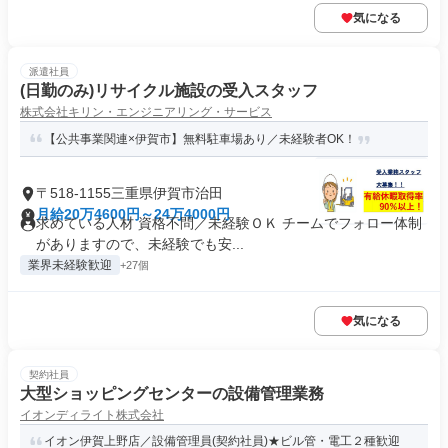
気になる
派遣社員
(日勤のみ)リサイクル施設の受入スタッフ
株式会社キリン・エンジニアリング・サービス
【公共事業関連×伊賀市】無料駐車場あり／未経験者OK！
〒518-1155三重県伊賀市治田
月給20万4600円～24万4000円
求めている人材 資格不問／未経験ＯＫ チームでフォロー体制
がありますので、未経験でも安...
業界未経験歓迎
+27個
気になる
契約社員
大型ショッピングセンターの設備管理業務
イオンディライト株式会社
イオン伊賀上野店／設備管理員(契約社員)★ビル管・電工２種歓迎