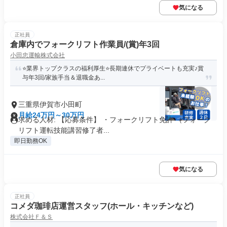
気になる
正社員
倉庫内でフォークリフト作業員/(賞)年3回
小田忠運輸株式会社
⭐業界トップクラスの福利厚生⭐長期連休でプライベートも充実♪賞
与年3回/家族手当＆退職金あ...
三重県伊賀市小田町
月給24万円～30万円
求める人材: 【応募条件】 ・フォークリフト免許 （フォーク
リフト運転技能講習修了者...
即日勤務OK
気になる
正社員
コメダ珈琲店運営スタッフ(ホール・キッチンなど)
株式会社Ｆ＆Ｓ