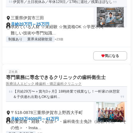
伊賀市／土日祝休み／年休129日／17時に退社／残業ほぼなし
三重県伊賀市三田
月給20万円～25万円
求めている人材 ☆未経験 ☆無資格OK ☆学歴不問 ～～～～～
難しい技術や専門知識...
制服あり
業界未経験歓迎
+23個
気になる
正社員
専門業務に専念できるクリニックの歯科衛生士
医療法人エピック 峰歯科・矯正歯科クリニック
【月給29万〜＋賞与3ヶ月】18時終業で残業なし！一軒家の休憩室
＆子供連れ出勤もOKな歯科...
〒518-0878三重県伊賀市上野西大手町
月給29万4000円～41万円
必要資格・経験 ＜必須＞ ・歯科衛生士免許（経験不問） ＜そ
の他＞ ・Insta...