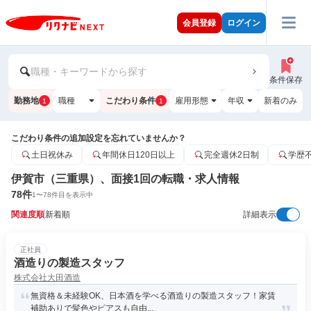
会員登録
ログイン
職種・キーワードから探す
条件保存
勤務地
職種
こだわり条件
雇用形態
年収
新着のみ
1
1
こだわり条件の追加設定を忘れていませんか？
土日祝休み
年間休日120日以上
完全週休2日制
学歴
伊賀市（三重県）、面接1回の転職・求人情報
78
件
1
〜
78
件目を表示中
関連度順
新着順
詳細表示
正社員
酒造りの製造スタッフ
株式会社大田酒造
無資格＆未経験OK、日本酒を学べる酒造りの製造スタッフ！家賃
補助ありで髪色やピアスも自由...