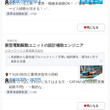
月給26万9600円以上
求めている人材 ✅ 業界・職種未経験OK！ ✅ 接客・販売・サ
ービス経験が活きる！ ✅...
業界未経験歓迎
+25個
気になる
派遣社員
新型電動駆動ユニットの設計補助エンジニア
スターワークス東海株式会社
未経験から最先端プロジェクトへ！手厚い福利厚生・賞与4ヶ月で
成長を支援
〒518-0825三重県伊賀市小田町
月給25万円～28万円
資格 ◎下記いずれかに当てはまる方 ・CATIAの使用経験(実務
経験不問) ・一般的な...
業界未経験歓迎
+13個
気になる