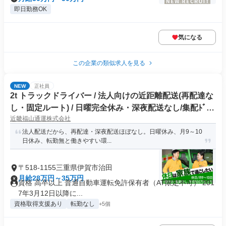
即日勤務OK
気になる
この企業の類似求人を見る
NEW
正社員
2t トラックドライバー / 法人向けの近距離配送(再配達な
し・固定ルート) / 日曜完全休み・深夜配送なし/集配ﾄﾞﾗｲ
近畿福山通運株式会社
ﾊﾞｰ2t(正社員)
法人配送だから、再配達・深夜配送ほぼなし。日曜休み、月9～10
日休み、転勤無と働きやすい環...
〒518-1155三重県伊賀市治田
月給28万円～35万円
資格 高卒以上 普通自動車運転免許保有者（AT限定不可） 201
7年3月12日以降に...
資格取得支援あり
転勤なし
+5個