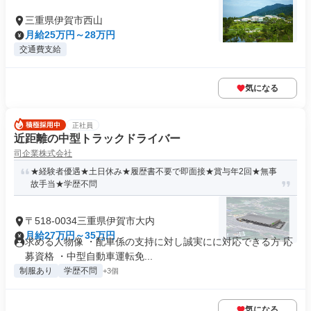
三重県伊賀市西山
月給25万円～28万円
交通費支給
気になる
正社員
近距離の中型トラックドライバー
司企業株式会社
★経験者優遇★土日休み★履歴書不要で即面接★賞与年2回★無事
故手当★学歴不問
〒518-0034三重県伊賀市大内
月給27万円～35万円
求める人物像 ・配車係の支持に対し誠実にに対応できる方 応
募資格 ・中型自動車運転免...
制服あり
学歴不問
+3個
気になる