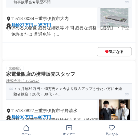
無事故手当★学歴不問
〒518-0034三重県伊賀市大内
月給27万円～35万円
求める人物像 必要な経験等 不問 必要な資格 【必須】 ・中型
免許または 普通免許（...
気になる
業務委託
家電量販店の携帯販売スタッフ
株式会社じょぶれい
＜＜月給36万円～40万円＞＞今より収入アップさせたい方に★経
験者歓迎！20代・30代・4...
〒518-0827三重県伊賀市平野清水
月給36万円～40万円
資格 ＊携帯電話の販売経験がある方（通信実務経験1年以上）
主婦・主夫歓迎
+6個
ホーム
オファー
気になる