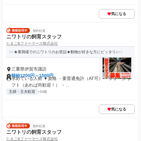
気になる
契約社員
ニワトリの飼育スタッフ
たまご&ファーマーズ株式会社
★養鶏場でのニワトリのお世話★動物が好きな方にピッタリ♪
三重県伊賀市諏訪
時給1200円～1500円
求めている人材 ▼資格 ・要普通免許（AT可） ・フォークリ
フト（あれば尚歓迎！） ・...
主婦・主夫歓迎
+10個
気になる
契約社員
ニワトリの飼育スタッフ
たまご&ファーマーズ株式会社