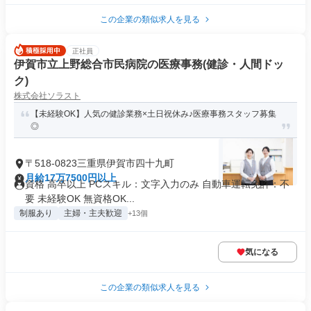
この企業の類似求人を見る
正社員
伊賀市立上野総合市民病院の医療事務(健診・人間ドッ
ク)
株式会社ソラスト
【未経験OK】人気の健診業務×土日祝休み♪医療事務スタッフ募集
◎
〒518-0823三重県伊賀市四十九町
月給17万7500円以上
資格 高卒以上 PCスキル：文字入力のみ 自動車運転免許：不
要 未経験OK 無資格OK...
制服あり
主婦・主夫歓迎
+13個
気になる
この企業の類似求人を見る