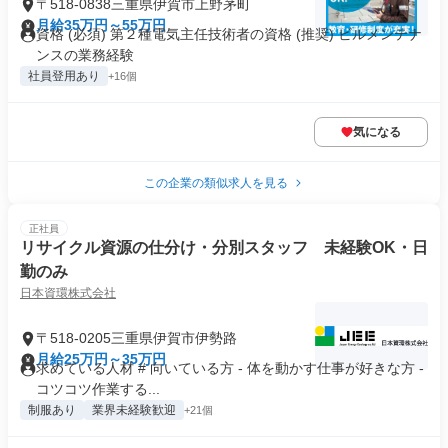
〒518-0838三重県伊賀市上野茅町
月給35万円～55万円
資格 (必須) 第２種電気主任技術者の資格 (推奨) ビルメンテナ
ンスの業務経験
社員登用あり
+16個
気になる
この企業の類似求人を見る
正社員
リサイクル資源の仕分け・分別スタッフ 未経験OK・日
勤のみ
日本資環株式会社
〒518-0205三重県伊賀市伊勢路
月給25万円～35万円
求めている人材 # 向いている方 - 体を動かす仕事が好きな方 -
コツコツ作業する...
制服あり
業界未経験歓迎
+21個