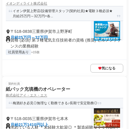
イオンディライト株式会社
イオン伊賀上野店/設備管理スタッフ(契約社員)★電験３種必須★
月給25万円～32万円+各...
〒518-0838三重県伊賀市上野茅町
月給25万円～32万円
資格 (必須) 第３種電気主任技術者の資格 (推奨) ビルメンテナ
ンスの業務経験
社員登用あり
+15個
気になる
契約社員
紙パック充填機のオペレーター
株式会社アイ・エス・エス
梅酒好き必見◎無理なく勤務できる♪長期で安定勤務◎
〒518-0035三重県伊賀市七本木
月給21万1410円以上
求めている人材 ＊未経験大歓迎◎ ＊製造経験なくてもOK！