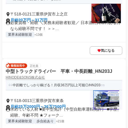
〒518-0121三重県伊賀市上之庄
月給20万円～31万円
必要資格・経験 ＼実務未経験者歓迎／ 日本酒に興味のある方
なら経験不問です！ ＞＞...
業界未経験歓迎
+13個
気になる
正社員
中型トラックドライバー 平車・中長距離_HN203J
HINODE&SONS株式会社
中距離でしっかり稼げる！月収36万円以上可能◎/HN203
〒518-0013三重県伊賀市東条
月給25万2000円～36万7500円
求めている人材 ■要中型免許（中型自動車運転免許） ■学歴、
経験、年齢不問 ★フォーク...
業界未経験歓迎
歩合給あり
+21個