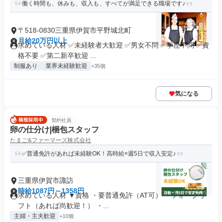
働く時間も、休みも、収入も、すべてが満足できる職場です♪
〒518-0830三重県伊賀市平野城北町
月給20万円以上
求めている人材 ✅未経験者大歓迎 ✅男女不問 ✅学歴不問 ✅資
格不要 ✅第二新卒歓迎 ...
制服あり
業界未経験歓迎
+35個
気になる
契約社員
卵の仕分け|梱包スタッフ
たまご&ファーマーズ株式会社
✅普通免許があれば未経験OK！高時給×週5日で収入安定♪
三重県伊賀市諏訪
時給1087円～1358円
求めている人材 ▼資格 ・要普通免許（AT可） ・フォークリ
フト（あれば尚歓迎！） ・...
主婦・主夫歓迎
+10個