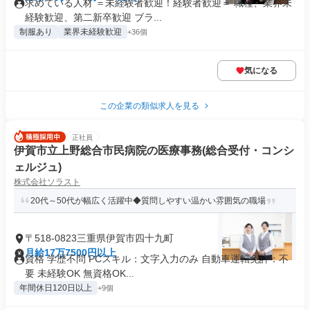
求めている人材 ＝未経験者歓迎！経験者歓迎＝ 職種、業界未
経験歓迎、第二新卒歓迎 ブラ...
制服あり
業界未経験歓迎
+36個
気になる
この企業の類似求人を見る
正社員
伊賀市立上野総合市民病院の医療事務(総合受付・コンシ
ェルジュ)
株式会社ソラスト
20代～50代が幅広く活躍中◆質問しやすい温かい雰囲気の職場
〒518-0823三重県伊賀市四十九町
月給17万7500円以上
資格 学歴不問 PCスキル：文字入力のみ 自動車運転免許：不
要 未経験OK 無資格OK...
年間休日120日以上
+9個