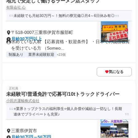
地元で安定して働けるラーメン店スタッフ
有限会社 心
未経験でも月給30万円～！無料の寮完備◎月4～6日休み有◎
〒518-0007三重県伊賀市服部町
月給30万円以上
求めている人材 【応募資格・歓迎条件】 ・日本での義務教育
を受けている方 （Someo...
制服あり
業界未経験歓迎
+23個
気になる
正社員
未経験可!普通免許で応募可/10tトラックドライバー
小田忠運輸株式会社
⭐業界トップクラスの福利厚生⭐個人弁償や減給は一切なし！長期
連休でプライベートも充実♪
三重県伊賀市
月給30万円～50万円