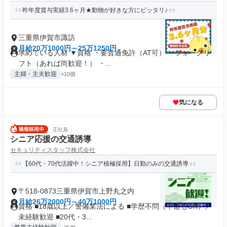
昨年度賞与実績3.6ヶ月★動物が好きな方にピッタリ♪
三重県伊賀市諏訪
月給20万1000円～25万1250円
求めている人材 ▼資格 ・要普通免許（AT可） ・フォークリ
フト（あれば尚歓迎！） ・...
主婦・主夫歓迎
+10個
気になる
正社員
シニア応援の交通誘導
セキュリティスタッフ株式会社
【60代・70代活躍中！シニア積極採用】日勤のみの交通誘導
〒518-0873三重県伊賀市上野丸之内
月給26万2000円～40万1000円
資格 ■18歳以上／警備業法による ■学歴不問（中退もOK）／
未経験歓迎 ■20代・3...