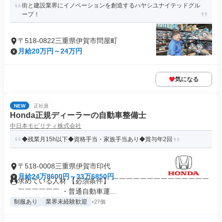
街と建設業界にイノベーションを創造するハヤシユナイテッドグル
ープ！
〒518-0822三重県伊賀市問屋町
月給20万円～24万円
気になる
NEW
正社員
Honda正規ディーラーの自動車整備士
中日本モビリティ株式会社
◆残業月15h以下◆資格手当・家族手当あり◆賞与年2回
〒518-0008三重県伊賀市印代
月給24万8600円～33万6850円
求めている人材 【必須条件】 ￣￣￣￣￣￣￣￣￣￣￣￣￣￣
￣￣￣￣￣￣ ・普通自動車運...
制服あり
業界未経験歓迎
+27個