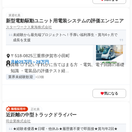
派遣社員
新型電動駆動ユニット用電装システムの評価エンジニア
スターワークス東海株式会社
未経験から最先端プロジェクトへ！手厚い福利厚生・賞与4ヶ月で
成長を支援
〒518-0825三重県伊賀市小田町
月給25万円～28万円
資格 ◎下記いずれかに当てはまる方 ・電気、電子回路の基礎
知識 ・電装品の評価テスト経...
業界未経験歓迎
+13個
気になる
正社員
近距離の中型トラックドライバー
司企業株式会社
★経験者優遇★日曜・他休み★履歴書不要で即面接★賞与年2回★