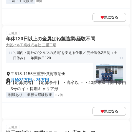
主婦・主夫歓迎
+8個
気になる
正社員
年休120日以上の金属ばね製造業/経験不問
大阪バネ工業株式会社 三重工場
＼国内・海外の“クルマの足元”を支える仕事／ 完全週休2日制（土
日休み）・年間休日120...
〒518-1155三重県伊賀市治田
月給23万円～25万円
【応募資格】 【応募条件】 ・高卒以上 ・40歳未満（例外事由
3号のイ：長期キャリア形...
制服あり
業界未経験歓迎
+17個
気になる
正社員