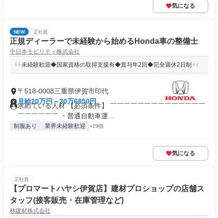
気になる
NEW
正社員
正規ディーラーで未経験から始めるHonda車の整備士
中日本モビリティ株式会社
未経験歓迎◆国家資格の取得支援有◆賞与年2回◆完全週休2日制
〒518-0008三重県伊賀市印代
月給20万円～30万6850円
求めている人材 【必須条件】 ￣￣￣￣￣￣￣￣￣￣￣￣￣￣
￣￣￣￣￣￣ ・普通自動車運...
制服あり
業界未経験歓迎
+29個
気になる
正社員
【プロマートハヤシ伊賀店】建材プロショップの店舗ス
タッフ(接客販売・在庫管理など)
林建材株式会社