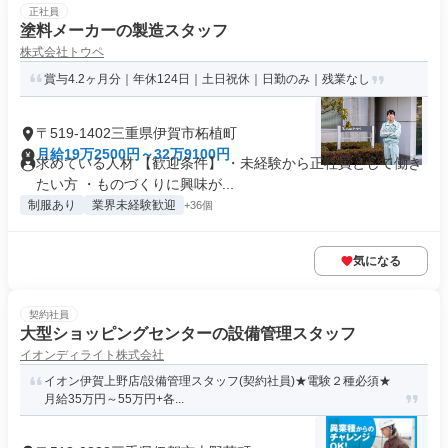
正社員
塗料メーカーの製造スタッフ
株式会社トウペ
賞与4.2ヶ月分｜年休124日｜土日祝休｜日勤のみ｜残業なし
〒519-1402三重県伊賀市柘植町
月給19万2500円～32万9100円
求めている人材 【歓迎条件】 ・未経験から正社員として働き
たい方 ・ものづくりに興味が...
制服あり
業界未経験歓迎
+36個
気になる
契約社員
大型ショッピングセンターの設備管理スタッフ
イオンディライト株式会社
イオン伊賀上野店/設備管理スタッフ(契約社員)★電験２種必須★
月給35万円～55万円+各...