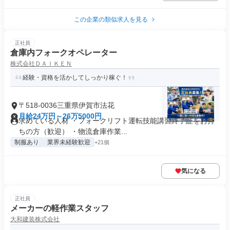
この企業の類似求人を見る
正社員
倉庫内フォークオペレーター
株式会社ＤＡＩＫＥＮ
経験・資格を活かしてしっかり稼ぐ！
〒518-0036三重県伊賀市法花
月給24万円～26万5000円
求めている人材 ・フォークリフト運転技能講習終了証をお持
ちの方（歓迎） ・物流倉庫作業...
制服あり
業界未経験歓迎
+21個
気になる
正社員
メーカーの軽作業スタッフ
大和建装株式会社