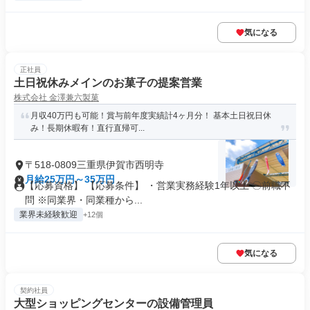
気になる
正社員
土日祝休みメインのお菓子の提案営業
株式会社 金澤兼六製菓
月収40万円も可能！賞与前年度実績計4ヶ月分！ 基本土日祝日休
み！長期休暇有！直行直帰可...
〒518-0809三重県伊賀市西明寺
月給25万円～35万円
【応募資格】 【応募条件】 ・営業実務経験1年以上 〇前職不
問 ※同業界・同業種から...
業界未経験歓迎
+12個
気になる
契約社員
大型ショッピングセンターの設備管理員