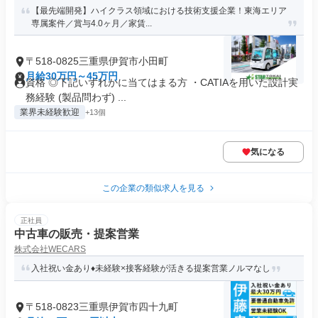
【最先端開発】ハイクラス領域における技術支援企業！東海エリア
専属案件／賞与4.0ヶ月／家賃...
〒518-0825三重県伊賀市小田町
月給30万円～45万円
資格 ◎下記いずれかに当てはまる方 ・CATIAを用いた設計実
務経験 (製品問わず) ...
業界未経験歓迎
+13個
気になる
この企業の類似求人を見る
正社員
中古車の販売・提案営業
株式会社WECARS
入社祝い金あり♦︎未経験×接客経験が活きる提案営業ノルマなし
〒518-0823三重県伊賀市四十九町