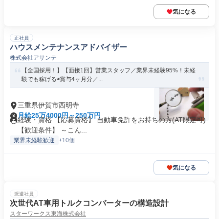
気になる
正社員
ハウスメンテナンスアドバイザー
株式会社アサンテ
【全国採用！】【面接1回】営業スタッフ／業界未経験95%！未経
験でも稼げる◉賞与4ヶ月分／...
三重県伊賀市西明寺
月給25万4000円～250万円
経験・資格 【応募資格】 自動車免許をお持ちの方(AT限定可)
【歓迎条件】 ～こん...
業界未経験歓迎
+10個
気になる
派遣社員
次世代AT車用トルクコンバーターの構造設計
スターワークス東海株式会社