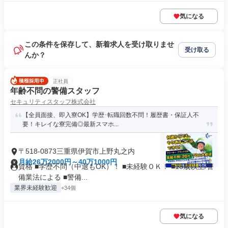
気になる
この条件を保存して、新着求人を受け取りませ
受け取る
んか？
正社員
年齢不問の警備スタッフ
セキュリティスタッフ株式会社
【全員面接、即入寮OK】学歴･転職回数不問！履歴書・保証人不
要！キレイな寮完備◎最新スマホ...
〒518-0873三重県伊賀市上野丸之内
月給26万2000円～40万1000円
資格 ■学歴不問（中退もOK）！ ■未経験ＯＫ！ ■18歳以上/警
備業法による ■警備...
業界未経験歓迎
+34個
気になる