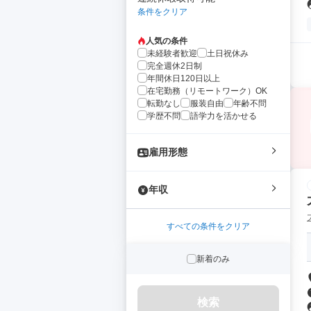
条件をクリア
人気の条件
未経験者歓迎
土日祝休み
完全週休2日制
年間休日120日以上
在宅勤務（リモートワーク）OK
転勤なし
服装自由
年齢不問
学歴不問
語学力を活かせる
雇用形態
年収
すべての条件をクリア
新着のみ
検索