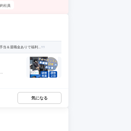
約社員
当＆退職金ありで福利...
.
気になる