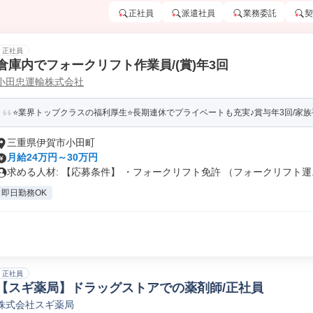
正社員
派遣社員
業務委託
契
正社員
倉庫内でフォークリフト作業員/(賞)年3回
小田忠運輸株式会社
⭐業界トップクラスの福利厚生⭐長期連休でプライベートも充実♪賞与年3回/家族手
三重県伊賀市小田町
月給24万円～30万円
求める人材: 【応募条件】 ・フォークリフト免許 （フォークリフト運..
即日勤務OK
正社員
【スギ薬局】ドラッグストアでの薬剤師/正社員
株式会社スギ薬局