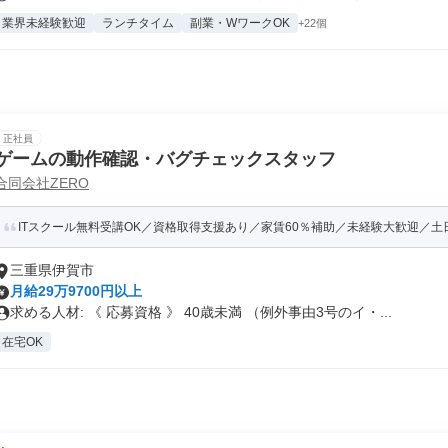
業界未経験歓迎
ランチタイム
副業・WワークOK
+22個
正社員
ゲームの動作確認・バグチェックスタッフ
合同会社ZERO
ITスクール無料受講OK／資格取得支援あり／家賃60％補助／未経験大歓迎／土日祝
三重県伊賀市
月給29万9700円以上
求める人材: 《 応募資格 》 40歳未満 （例外事由3号のイ・...
在宅OK