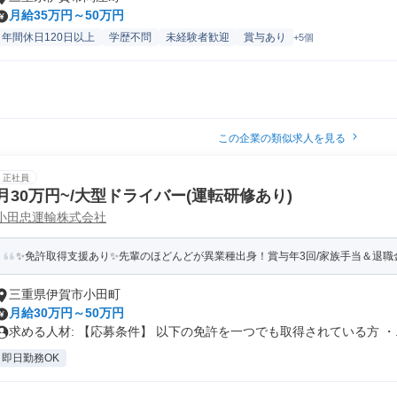
月給35万円～50万円
年間休日120日以上
学歴不問
未経験者歓迎
賞与あり
+5個
この企業の類似求人を見る
正社員
月30万円~/大型ドライバー(運転研修あり)
小田忠運輸株式会社
✨免許取得支援あり✨先輩のほどんどが異業種出身！賞与年3回/家族手当＆退職
三重県伊賀市小田町
月給30万円～50万円
求める人材: 【応募条件】 以下の免許を一つでも取得されている方 ・..
即日勤務OK