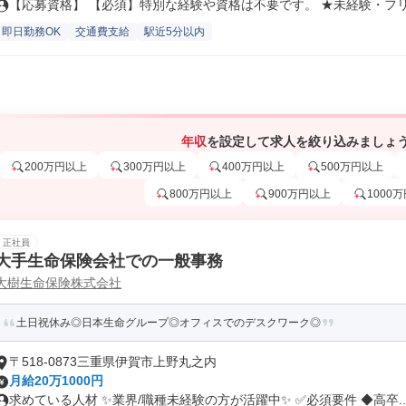
【応募資格】 【必須】特別な経験や資格は不要です。 ★未経験・フリー
即日勤務OK
交通費支給
駅近5分以内
年収
を設定して求人を絞り込みましょ
200万円以上
300万円以上
400万円以上
500万円以上
800万円以上
900万円以上
1000
正社員
大手生命保険会社での一般事務
大樹生命保険株式会社
土日祝休み◎日本生命グループ◎オフィスでのデスクワーク◎
〒518-0873三重県伊賀市上野丸之内
月給20万1000円
求めている人材 ✨業界/職種未経験の方が活躍中✨ ✅必須要件 ◆高卒..