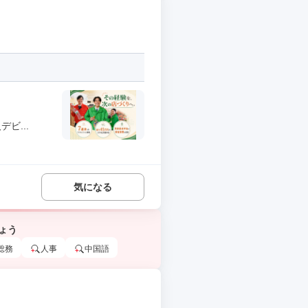
ビ...
気になる
ょう
総務
人事
中国語