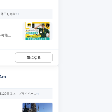
も休日も充実
能...
気になる
Am
0日以上！プライベー...