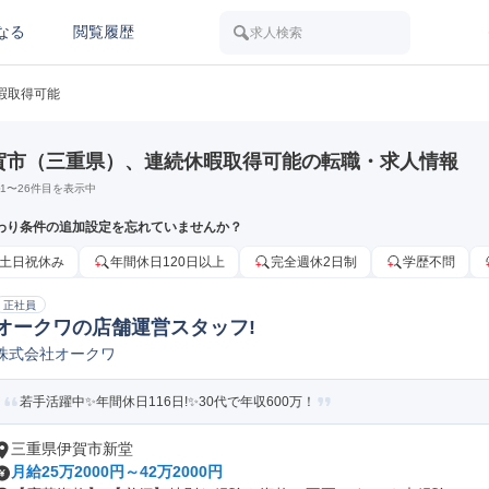
なる
閲覧履歴
求人検索
暇取得可能
賀市（三重県）、連続休暇取得可能の転職・求人情報
1
〜
26
件目を表示中
わり条件の追加設定を忘れていませんか？
土日祝休み
年間休日120日以上
完全週休2日制
学歴不問
正社員
オークワの店舗運営スタッフ!
株式会社オークワ
若手活躍中✨年間休日116日!✨30代で年収600万！
三重県伊賀市新堂
月給25万2000円～42万2000円