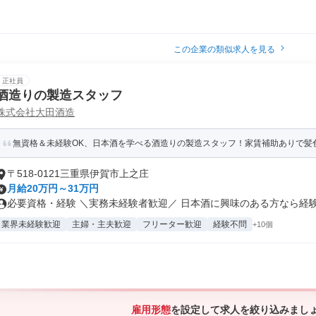
この企業の類似求人を見る
正社員
酒造りの製造スタッフ
株式会社大田酒造
無資格＆未経験OK、日本酒を学べる酒造りの製造スタッフ！家賃補助ありで髪
〒518-0121三重県伊賀市上之庄
月給20万円～31万円
必要資格・経験 ＼実務未経験者歓迎／ 日本酒に興味のある方なら経験不
業界未経験歓迎
主婦・主夫歓迎
フリーター歓迎
経験不問
+10個
雇用形態
を設定して求人を絞り込みまし