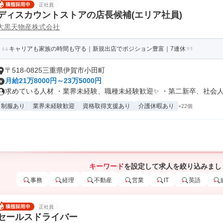
正社員
ディスカウントストアの店長候補(エリア社員)
大黒天物産株式会社
キャリアも家族の時間も守る｜新規出店でポジション豊富｜7連休
〒518-0825三重県伊賀市小田町
月給21万8000円～23万5000円
求めている人材 ・業界未経験、職種未経験歓迎✨ ・第二新卒、社会人デ
制服あり
業界未経験歓迎
資格取得支援あり
介護休暇あり
+22個
キーワード
を設定して求人を絞り込みまし
事務
経理
不動産
営業
IT
英語
正社員
セールスドライバー