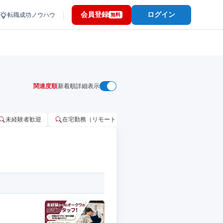
会員登録
ログイン
転職成功ノウハウ
無料
関連度順
新着順
詳細表示
未経験者歓迎
在宅勤務（リモートワーク）OK
家賃補助・住宅手当