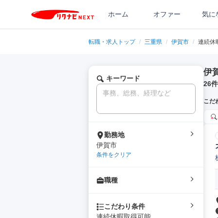
ホーム
オファー
気に
転職・求人トップ
/
三重県
/
伊賀市
/
連続休
伊
キーワード
26
件
こだ
勤務地
伊賀市
条件をクリア
職種
こだわり条件
連続休暇取得可能