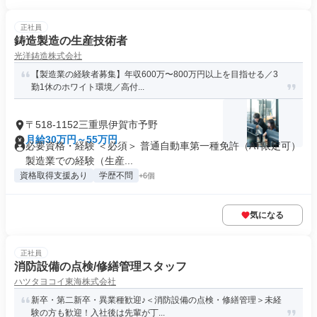
正社員
鋳造製造の生産技術者
光洋鋳造株式会社
【製造業の経験者募集】年収600万〜800万円以上を目指せる／3
勤1休のホワイト環境／高付...
〒518-1152三重県伊賀市予野
月給30万円～55万円
必要資格・経験 ＜必須＞ 普通自動車第一種免許（AT限定可）
製造業での経験（生産...
資格取得支援あり
学歴不問
+6個
気になる
正社員
消防設備の点検/修繕管理スタッフ
ハツタヨコイ東海株式会社
新卒・第二新卒・異業種歓迎♪＜消防設備の点検・修繕管理＞未経
験の方も歓迎！入社後は先輩が丁...