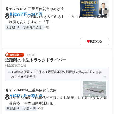
〒518-0131三重県伊賀市ゆめが丘
月給23万円～24万円
資格 -【この仕事の向き＆不向き】- ～向いてる方～ 資格取得
制度もありますので 「手...
制服あり
無期雇用派遣
+8個
気になる
正社員
近距離の中型トラックドライバー
司企業株式会社
★経験者優遇★土日休み★履歴書不要で即面接★賞与年2回★無事
故手当★学歴不問
〒518-0034三重県伊賀市大内
月給27万円～35万円
求める人物像 ・配車係の支持に対し誠実にに対応できる方 応
募資格 ・中型自動車運転免...
制服あり
学歴不問
+3個