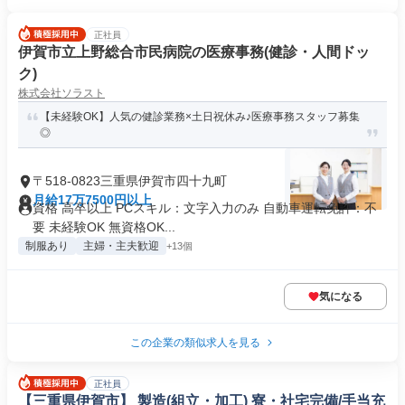
正社員
伊賀市立上野総合市民病院の医療事務(健診・人間ドッ
ク)
株式会社ソラスト
【未経験OK】人気の健診業務×土日祝休み♪医療事務スタッフ募集
◎
〒518-0823三重県伊賀市四十九町
月給17万7500円以上
資格 高卒以上 PCスキル：文字入力のみ 自動車運転免許：不
要 未経験OK 無資格OK...
制服あり
主婦・主夫歓迎
+13個
気になる
この企業の類似求人を見る
正社員
【三重県伊賀市】 製造(組立・加工) 寮・社宅完備/手当充