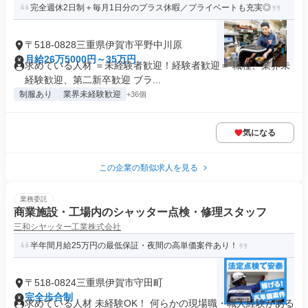
完全週休2日制＋毎月1日分のプラス休暇／プライベートも充実◎
〒518-0828三重県伊賀市平野中川原
月給26万5000円～35万円
求めている人材 ＝未経験者歓迎！経験者歓迎＝ 職種、業界未
経験歓迎、第二新卒歓迎 ブラ...
制服あり
業界未経験歓迎
+36個
気になる
この企業の類似求人を見る
業務委託
商業施設・工場内のシャッター点検・修理スタッフ
三和シヤッター工業株式会社
半年間月給25万円の最低保証・夜間の高単価案件あり！
〒518-0824三重県伊賀市守田町
完全歩合制
求めている人材 未経験OK！ 何らかの現場職・職人経験がある