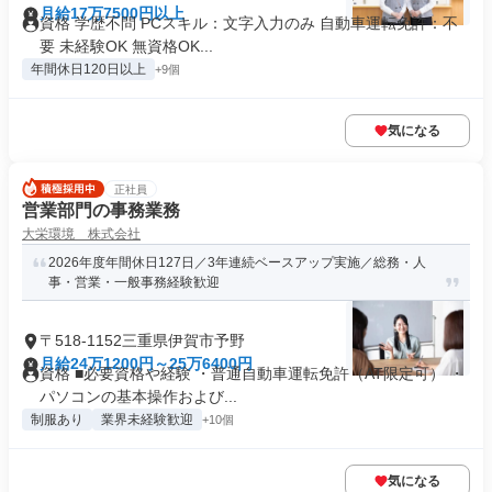
月給17万7500円以上
資格 学歴不問 PCスキル：文字入力のみ 自動車運転免許：不
要 未経験OK 無資格OK...
年間休日120日以上
+9個
気になる
正社員
営業部門の事務業務
大栄環境 株式会社
2026年度年間休日127日／3年連続ベースアップ実施／総務・人
事・営業・一般事務経験歓迎
〒518-1152三重県伊賀市予野
月給24万1200円～25万6400円
資格 ■必要資格や経験 ・普通自動車運転免許（AT限定可） ・
パソコンの基本操作および...
制服あり
業界未経験歓迎
+10個
気になる