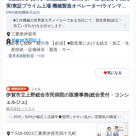
実/東証プライム上場 機械製造オペレーター/ラインマネ
DMG森精機株式会社
ージャー
■工作機械の世界最大手メーカーである当社にて、製造業務(組立・
加工いずれか)をお任せします...
三重県伊賀市
月給30万円以上
必要な経験・能力等 【必須】■製造業における組立・加工・生
産技術・設備保全・製造・サー...
業界未経験歓迎
+4個
気になる
正社員
伊賀市立上野総合市民病院の医療事務(総合受付・コンシ
ェルジュ)
株式会社ソラスト
20代～50代が幅広く活躍中◆質問しやすい温かい雰囲気の職場
〒518-0823三重県伊賀市四十九町