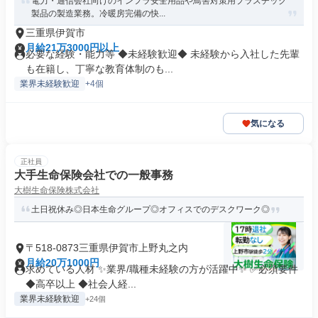
電力・通信会社向けのインフラ安全用品や鳥害対策用プラスチック
製品の製造業務。冷暖房完備の快...
三重県伊賀市
月給21万3000円以上
必要な経験・能力等 ◆未経験歓迎◆ 未経験から入社した先輩
も在籍し、丁寧な教育体制のも...
業界未経験歓迎
+4個
気になる
正社員
大手生命保険会社での一般事務
大樹生命保険株式会社
土日祝休み◎日本生命グループ◎オフィスでのデスクワーク◎
〒518-0873三重県伊賀市上野丸之内
月給20万1000円
求めている人材 ✨業界/職種未経験の方が活躍中✨ ✅必須要件
◆高卒以上 ◆社会人経...
業界未経験歓迎
+24個