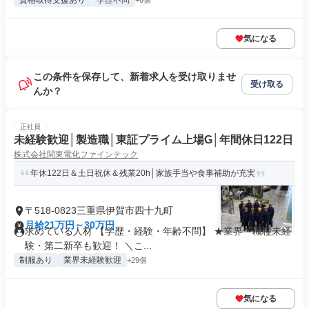
資格取得支援あり
学歴不問
+6個
気になる
この条件を保存して、新着求人を受け取りませ
受け取る
んか？
正社員
未経験歓迎│製造職│東証プライム上場G│年間休日122日
株式会社関東電化ファインテック
年休122日＆土日祝休＆残業20h│家族手当や食事補助が充実
〒518-0823三重県伊賀市四十九町
月給21万円～30万円
求めている人材 【学歴・経験・年齢不問】 ★業界・職種未経
験・第二新卒も歓迎！ ＼こ...
制服あり
業界未経験歓迎
+29個
気になる