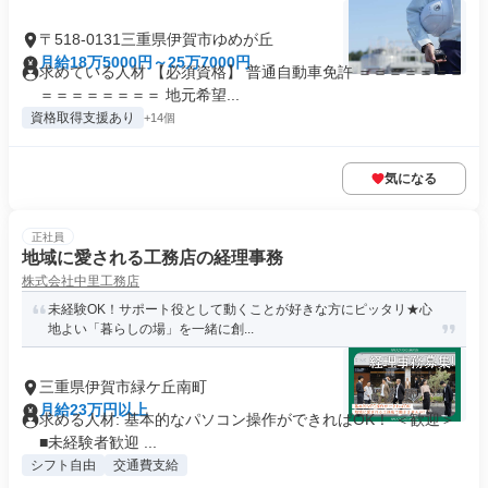
〒518-0131三重県伊賀市ゆめが丘
月給18万5000円～25万7000円
求めている人材 【必須資格】 普通自動車免許 ＝＝＝＝＝＝＝
＝＝＝＝＝＝＝＝ 地元希望...
資格取得支援あり
+14個
気になる
正社員
地域に愛される工務店の経理事務
株式会社中里工務店
未経験OK！サポート役として動くことが好きな方にピッタリ★心
地よい「暮らしの場」を一緒に創...
三重県伊賀市緑ケ丘南町
月給23万円以上
求める人材: 基本的なパソコン操作ができればOK！ ＜歓迎＞
■未経験者歓迎 ...
シフト自由
交通費支給