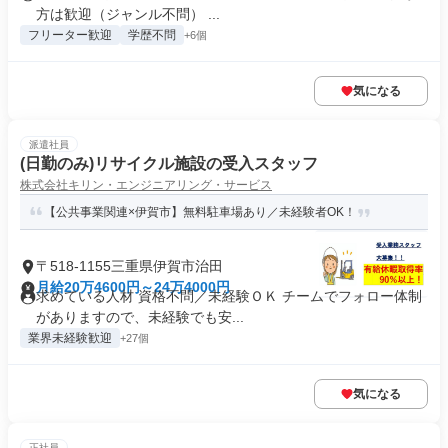
方は歓迎（ジャンル不問） ...
フリーター歓迎
学歴不問
+6個
気になる
派遣社員
(日勤のみ)リサイクル施設の受入スタッフ
株式会社キリン・エンジニアリング・サービス
【公共事業関連×伊賀市】無料駐車場あり／未経験者OK！
〒518-1155三重県伊賀市治田
月給20万4600円～24万4000円
求めている人材 資格不問／未経験ＯＫ チームでフォロー体制
がありますので、未経験でも安...
業界未経験歓迎
+27個
気になる
正社員