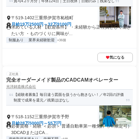
賞与4.2ヶ月分｜年休124日｜土日祝休｜日勤のみ｜残業なし
〒519-1402三重県伊賀市柘植町
月給19万2500円～32万9100円
求めている人材 【歓迎条件】 ・未経験から正社員として働き
たい方 ・ものづくりに興味が...
制服あり
業界未経験歓迎
+36個
気になる
正社員
完全オーダーメイド製品のCADCAMオペレーター
光洋鋳造株式会社
【経験者募集】毎日違う図面を扱うから飽きない！／年2回の評価
制度で成果を還元／残業ほぼなし
〒518-1152三重県伊賀市予野
月給28万5000円～55万円
必要資格・経験 ＜必須＞ 普通自動車第一種免許（AT限定可）
3DCADまたはCA...