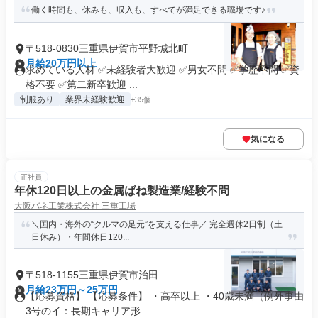
働く時間も、休みも、収入も、すべてが満足できる職場です♪
〒518-0830三重県伊賀市平野城北町
月給20万円以上
求めている人材 ✅未経験者大歓迎 ✅男女不問 ✅学歴不問 ✅資
格不要 ✅第二新卒歓迎 ...
制服あり
業界未経験歓迎
+35個
気になる
正社員
年休120日以上の金属ばね製造業/経験不問
大阪バネ工業株式会社 三重工場
＼国内・海外の“クルマの足元”を支える仕事／ 完全週休2日制（土
日休み）・年間休日120...
〒518-1155三重県伊賀市治田
月給23万円～25万円
【応募資格】 【応募条件】 ・高卒以上 ・40歳未満（例外事由
3号のイ：長期キャリア形...