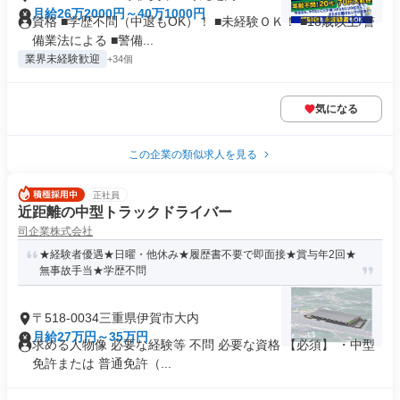
月給26万2000円～40万1000円
資格 ■学歴不問（中退もOK）！ ■未経験ＯＫ！ ■18歳以上/警
備業法による ■警備...
業界未経験歓迎
+34個
気になる
この企業の類似求人を見る
正社員
近距離の中型トラックドライバー
司企業株式会社
★経験者優遇★日曜・他休み★履歴書不要で即面接★賞与年2回★
無事故手当★学歴不問
〒518-0034三重県伊賀市大内
月給27万円～35万円
求める人物像 必要な経験等 不問 必要な資格 【必須】 ・中型
免許または 普通免許（...