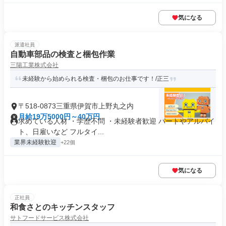
気になる
派遣社員
自動車部品の検査と梱包作業
三陽工業株式会社
未経験から始められる検査・梱包のお仕事です！/正三
〒518-0873三重県伊賀市上野丸之内
月給19万5000円～40万円
求めている人材 ・学歴不問 ・未経験者歓迎 パートやアルバイ
ト、日雇いなど フルタイ...
業界未経験歓迎
+22個
気になる
正社員
和食さとのキッチンスタッフ
サトフードサービス株式会社