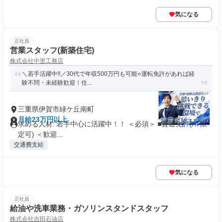
気になる
正社員
営業スタッフ(新築住宅)
株式会社中里工務店
＼若手活躍中!!／30代で年収500万円も可能⭐️運転免許があれば経
験不問・未経験歓迎！住...
三重県伊賀市緑ケ丘南町
月給23万円以上
求める人材: 若手中心に活躍中！！ ＜必須＞ ■普通免許(AT限
定可) ＜歓迎...
交通費支給
気になる
正社員
給油や洗車業務・ガソリンスタンドスタッフ
株式会社吉田石油店