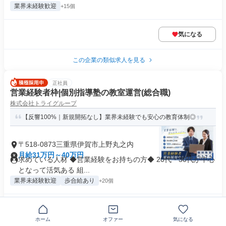
業界未経験歓迎
+15個
気になる
この企業の類似求人を見る
正社員
営業経験者枠|個別指導塾の教室運営(総合職)
株式会社トライグループ
【反響100%｜新規開拓なし】業界未経験でも安心の教育体制◎
〒518-0873三重県伊賀市上野丸之内
月給31万円～40万円
求めている人材 ◆営業経験をお持ちの方◆ 20代・30代が中心
となって活気ある 組...
業界未経験歓迎
歩合給あり
+20個
気になる
ホーム
オファー
気になる