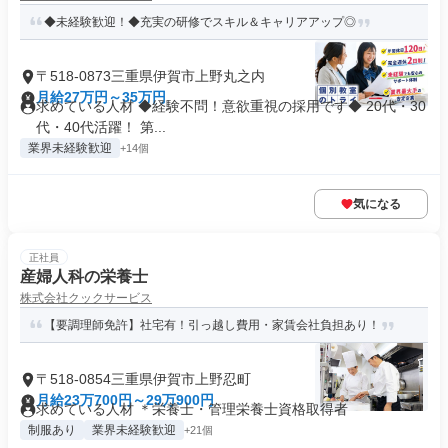
◆未経験歓迎！◆充実の研修でスキル＆キャリアアップ◎
〒518-0873三重県伊賀市上野丸之内
月給27万円～35万円
求めている人材 ◆経験不問！意欲重視の採用です◆ 20代・30
代・40代活躍！ 第...
業界未経験歓迎
+14個
気になる
正社員
産婦人科の栄養士
株式会社クックサービス
【要調理師免許】社宅有！引っ越し費用・家賃会社負担あり！
〒518-0854三重県伊賀市上野忍町
月給23万700円～29万900円
求めている人材 ＊栄養士・管理栄養士資格取得者
制服あり
業界未経験歓迎
+21個