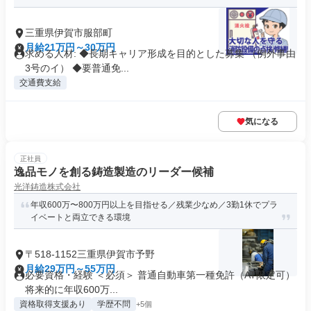
三重県伊賀市服部町
月給21万円～30万円
求める人材: ◆長期キャリア形成を目的とした募集 （例外事由
3号のイ） ◆要普通免...
交通費支給
気になる
正社員
逸品モノを創る鋳造製造のリーダー候補
光洋鋳造株式会社
年収600万〜800万円以上を目指せる／残業少なめ／3勤1休でプラ
イベートと両立できる環境
〒518-1152三重県伊賀市予野
月給29万円～55万円
必要資格・経験 ＜必須＞ 普通自動車第一種免許（AT限定可）
将来的に年収600万...
資格取得支援あり
学歴不問
+5個