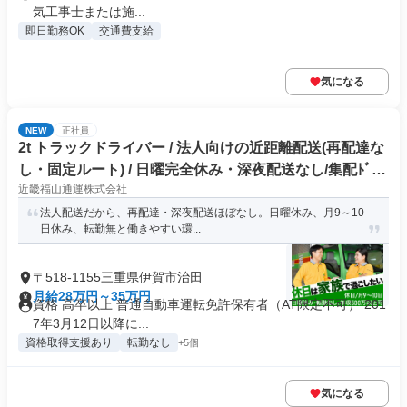
気工事士または施...
即日勤務OK
交通費支給
気になる
NEW
正社員
2t トラックドライバー / 法人向けの近距離配送(再配達な
し・固定ルート) / 日曜完全休み・深夜配送なし/集配ﾄﾞﾗｲ
近畿福山通運株式会社
ﾊﾞｰ2t(正社員)
法人配送だから、再配達・深夜配送ほぼなし。日曜休み、月9～10
日休み、転勤無と働きやすい環...
〒518-1155三重県伊賀市治田
月給28万円～35万円
資格 高卒以上 普通自動車運転免許保有者（AT限定不可） 201
7年3月12日以降に...
資格取得支援あり
転勤なし
+5個
気になる