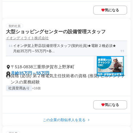
気になる
契約社員
大型ショッピングセンターの設備管理スタッフ
イオンディライト株式会社
イオン伊賀上野店/設備管理スタッフ(契約社員)★電験２種必須★
月給35万円～55万円+各...
〒518-0838三重県伊賀市上野茅町
月給35万円～55万円
資格 (必須) 第２種電気主任技術者の資格 (推奨) ビルメンテナ
ンスの業務経験
社員登用あり
+16個
気になる
この企業の類似求人を見る