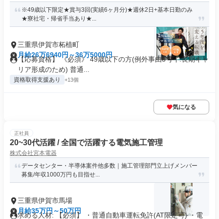
※49歳以下限定★賞与3回(実績6ヶ月分)★週休2日+基本日勤のみ
★寮社宅・帰省手当あり★...
三重県伊賀市柘植町
月給26万6940円～36万5000円
【応募資格】 《必須》 49歳以下の方(例外事由3号イ:長期キャ
リア形成のため) 普通...
資格取得支援あり
+13個
気になる
正社員
20~30代活躍 / 全国で活躍する電気施工管理
株式会社宮本電器
データセンター・半導体案件他多数｜施工管理部門立上げメンバー
募集/年収1000万円も目指せ...
三重県伊賀市馬場
月給35万円～50万円
求める人材: 【必須】 ・普通自動車運転免許(AT限定可) ・電