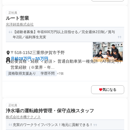
正社員
ルート営業
光洋鋳造株式会社
【経験者募集】年収600万円以上目指せる／完全週休2日制／賞与
年2回／福利厚生充実
〒518-1152三重県伊賀市予野
月給28万円～55万円
必要資格・経験 ＜必須＞ 普通自動車第一種免許（AT限定可）
営業経験（※業界・年...
資格取得支援あり
学歴不問
+7個
気になる
正社員
浄水場の運転維持管理・保守点検スタッフ
株式会社水機テクノス
充実のワークライフバランス！地元に貢献できる！