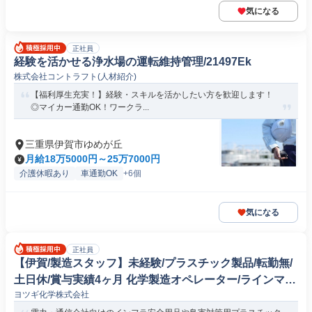
気になる
正社員
経験を活かせる浄水場の運転維持管理/21497Ek
株式会社コントラフト(人材紹介)
【福利厚生充実！】経験・スキルを活かしたい方を歓迎します！
◎マイカー通勤OK！ワークラ...
三重県伊賀市ゆめが丘
月給18万5000円～25万7000円
介護休暇あり
車通勤OK
+6個
気になる
正社員
【伊賀/製造スタッフ】未経験/プラスチック製品/転勤無/
土日休/賞与実績4ヶ月 化学製造オペレーター/ラインマネ
ヨツギ化学株式会社
ージャー