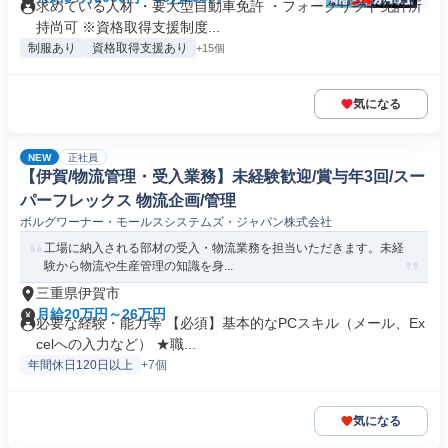
求めている人材 ・要大型自動車免許 ・フォークリフト免許所
持尚可 ※資格取得支援制度...
制服あり
資格取得支援あり
+15個
気になる
NEW
正社員
【伊賀/物流管理・受入業務】未経験歓迎/賞与年3回/スー
パーフレックス 物流企画/管理
ボルグワーナー・モールスシステムズ・ジャパン株式会社
工場に納入される部材の受入・物流業務を担当いただきます。未経
験から物流や生産管理の知識を身...
三重県伊賀市
月給20万円～26万円
必要な経験・能力等 【必須】基本的なPCスキル（メール、Ex
celへの入力など） ★職...
年間休日120日以上
+7個
気になる