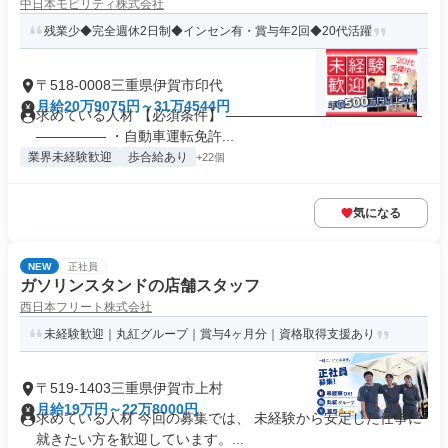
中日本モビリティ株式会社
残業少◆完全週休2日制◆インセン有・賞与年2回◆20代活躍
〒518-0008三重県伊賀市印代
月給20万9075円～31万4544円
求めている人材 【必須条件】 ――――――――――――――
――――― ・自動車運転免許...
業界未経験歓迎
歩合給あり
+22個
気になる
NEW
正社員
ガソリンスタンドの店舗スタッフ
西日本フリート株式会社
未経験歓迎｜丸紅グループ｜賞与4ヶ月分｜資格取得支援あり
〒519-1403三重県伊賀市上村
月給19万円～22万8000円
求めている人材 今回の募集では、 未経験から安定した仕事に
就きたい方を歓迎しています。...