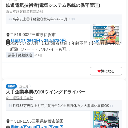
鉄道電気技術者(電気システム系統の保守管理)
西日本旅客鉄道株式会社
高卒以上◎未経験◎賞与年5.42ヶ月！
〒518-0022三重県伊賀市
月給22万2662円～39万5780円
求めている人材 【未経験者歓迎！年齢不問！】 これまでのご
経験（パート・アルバイトも可...
業界未経験歓迎
+14個
気になる
NEW
正社員
大手企業専属の10tウイングドライバー
今川運送株式会社
月収38万円以上も可／賞与年2／土日祝休み／大型連休取得OK
〒518-1155三重県伊賀市治田
月給34万5000円～38万200円