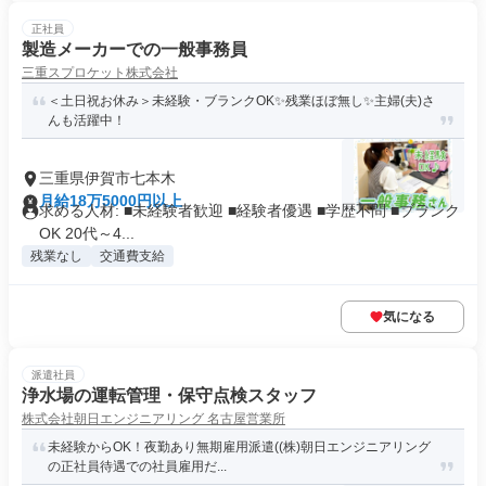
正社員
製造メーカーでの一般事務員
三重スプロケット株式会社
＜土日祝お休み＞未経験・ブランクOK✨残業ほぼ無し✨主婦(夫)さ
んも活躍中！
三重県伊賀市七本木
月給18万5000円以上
求める人材: ■未経験者歓迎 ■経験者優遇 ■学歴不問 ■ブランク
OK 20代～4...
残業なし
交通費支給
気になる
派遣社員
浄水場の運転管理・保守点検スタッフ
株式会社朝日エンジニアリング 名古屋営業所
未経験からOK！夜勤あり無期雇用派遣((株)朝日エンジニアリング
の正社員待遇での社員雇用だ...