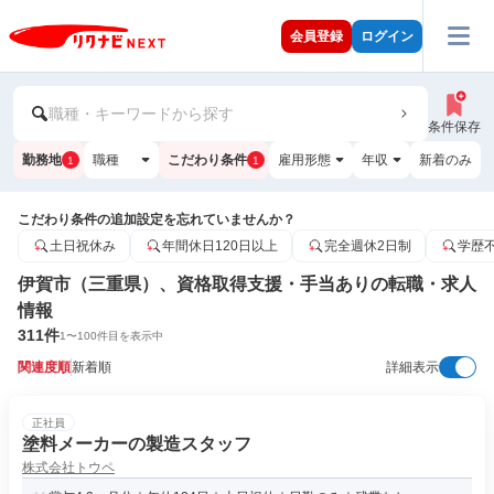
会員登録
ログイン
職種・キーワードから探す
条件保存
勤務地
職種
こだわり条件
雇用形態
年収
新着のみ
1
1
こだわり条件の追加設定を忘れていませんか？
土日祝休み
年間休日120日以上
完全週休2日制
学歴
伊賀市（三重県）、資格取得支援・手当ありの転職・求人
情報
311
件
1
〜
100
件目を表示中
関連度順
新着順
詳細表示
正社員
塗料メーカーの製造スタッフ
株式会社トウペ