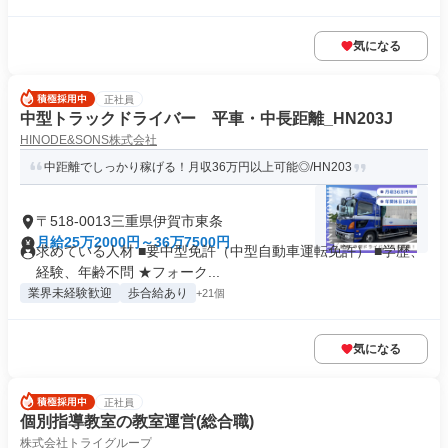
気になる
正社員
中型トラックドライバー 平車・中長距離_HN203J
HINODE&SONS株式会社
中距離でしっかり稼げる！月収36万円以上可能◎/HN203
〒518-0013三重県伊賀市東条
月給25万2000円～36万7500円
求めている人材 ■要中型免許（中型自動車運転免許） ■学歴、
経験、年齢不問 ★フォーク...
業界未経験歓迎
歩合給あり
+21個
気になる
正社員
個別指導教室の教室運営(総合職)
株式会社トライグループ