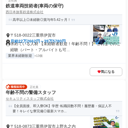
正社員
鉄道車両技術者(車両の保守)
西日本旅客鉄道株式会社
高卒以上◎未経験◎賞与年5.42ヶ月！
〒518-0022三重県伊賀市
月給22万2662円～39万5780円
求めている人材 【未経験者歓迎！年齢不問！】 これまでのご
経験（パート・アルバイトも可...
業界未経験歓迎
+13個
気になる
正社員
年齢不問の警備スタッフ
セキュリティスタッフ株式会社
【全員面接、即入寮OK】学歴･転職回数不問！履歴書・保証人不
要！キレイな寮完備◎最新スマホ...
〒518-0873三重県伊賀市上野丸之内