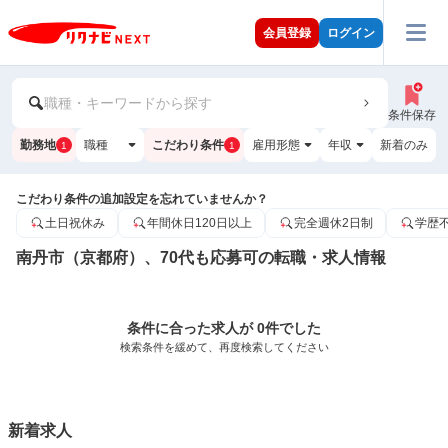
会員登録
ログイン
職種・キーワードから探す
条件保存
勤務地
職種
こだわり条件
雇用形態
年収
新着のみ
1
1
こだわり条件の追加設定を忘れていませんか？
土日祝休み
年間休日120日以上
完全週休2日制
学歴
南丹市（京都府）、70代も応募可の転職・求人情報
条件に合った求人が 0件でした
検索条件を緩めて、再度検索してください
新着求人