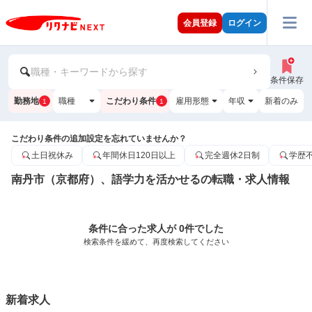
会員登録
ログイン
職種・キーワードから探す
条件保存
勤務地
職種
こだわり条件
雇用形態
年収
新着のみ
1
1
こだわり条件の追加設定を忘れていませんか？
土日祝休み
年間休日120日以上
完全週休2日制
学歴
南丹市（京都府）、語学力を活かせるの転職・求人情報
条件に合った求人が 0件でした
検索条件を緩めて、再度検索してください
新着求人