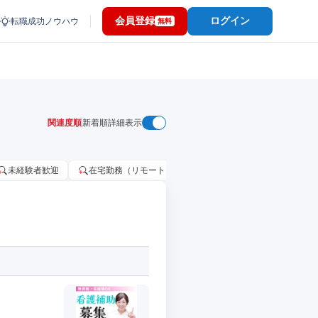
会員登録
ログイン
転職成功ノウハウ
無料
関連度順
新着順
詳細表示
未経験者歓迎
在宅勤務（リモートワーク）OK
家賃補助・住宅手当