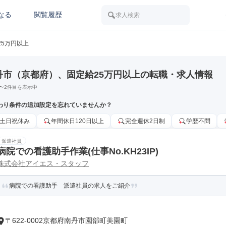
なる
閲覧履歴
求人検索
25万円以上
丹市（京都府）、固定給25万円以上の転職・求人情報
〜
2
件目を表示中
わり条件の追加設定を忘れていませんか？
土日祝休み
年間休日120日以上
完全週休2日制
学歴不問
派遣社員
病院での看護助手作業(仕事No.KH23IP)
株式会社アイエス・スタッフ
病院での看護助手 派遣社員の求人をご紹介
〒622-0002京都府南丹市園部町美園町