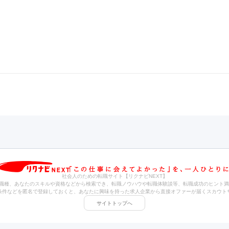
社会人のための転職サイト【リクナビNEXT】
職種、あなたのスキルや資格などから検索でき、転職ノウハウや転職体験談等、転職成功のヒント満
条件などを匿名で登録しておくと、あなたに興味を持った求人企業から直接オファーが届くスカウト
サイトトップへ