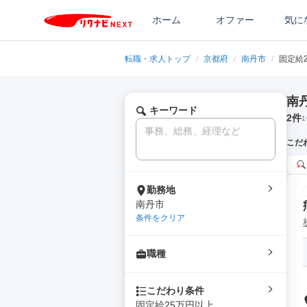
ホーム
オファー
気に
転職・求人トップ
/
京都府
/
南丹市
/
固定給
南
キーワード
2
件
1
こだ
勤務地
南丹市
条件をクリア
職種
こだわり条件
固定給25万円以上