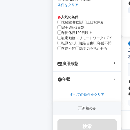
条件をクリア
人気の条件
未経験者歓迎
土日祝休み
完全週休2日制
年間休日120日以上
在宅勤務（リモートワーク）OK
転勤なし
服装自由
年齢不問
学歴不問
語学力を活かせる
雇用形態
年収
すべての条件をクリア
新着のみ
検索