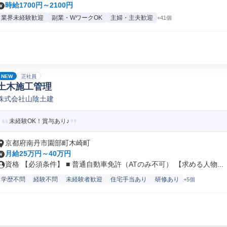
時給1700円～2100円
業界未経験歓迎
副業・WワークOK
主婦・主夫歓迎
+41個
NEW
正社員
土木施工管理
株式会社山陰土建
未経験OK！賞与あり♪
京都府南丹市園部町木崎町
月給25万円～40万円
資格 【必須条件】 ■ 普通自動車免許（ATのみ不可） 【求める人物...
学歴不問
経験不問
未経験者歓迎
住宅手当あり
研修あり
+5個