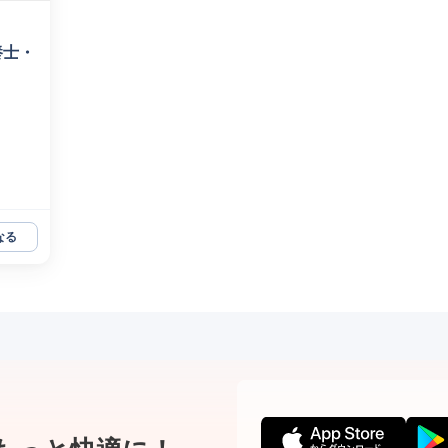
養士・
なる