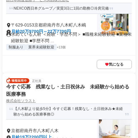
西日本高速道路サービス関西株式会社
NEXCO西日本グループ／実質3日に1回の勤務◎冷房完備
〒629-0153京都府南丹市八木町八木嶋
月給20万9700円～22万7700円
求めている人材 ＜経験・学歴不問＞ ■職種未経験歓迎 ■業種未
経験歓迎 ■学歴不問 ...
制服あり
業界未経験歓迎
+13個
気になる
正社員
今すぐ応募 残業なし・土日祝休み 未経験から始める
医療事務
株式会社ソラスト
【八木駅より徒歩5分】今すぐ応募！残業なし・土日祝休み★未経
験から始める医療事務◎
京都府南丹市八木町八木
月給19万2200円以上