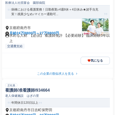
医療法人社団菫会 園部病院
病棟における看護業務！日勤夜勤♪4週8休＋4日休み★諸手当充
実！残業少なめ♪マイカー通勤可...
京都府南丹市
月給24万8800円～27万8800円
求める人材: 【必須】 看護師免許 【必要経験】 臨床経験3年以
上
交通費支給
気になる
この企業の類似求人を見る
正社員
看護師/准看護師/934664
老人保健施設 はぎの里
年間休日120日以上
京都府南丹市日吉町保野田