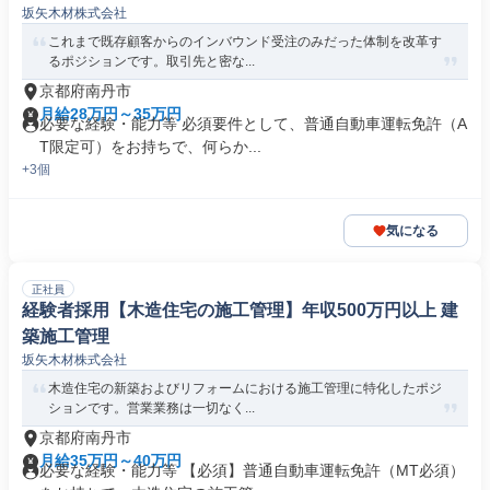
坂矢木材株式会社
これまで既存顧客からのインバウンド受注のみだった体制を改革す
るポジションです。取引先と密な...
京都府南丹市
月給28万円～35万円
必要な経験・能力等 必須要件として、普通自動車運転免許（A
T限定可）をお持ちで、何らか...
+3個
気になる
正社員
経験者採用【木造住宅の施工管理】年収500万円以上 建
築施工管理
坂矢木材株式会社
木造住宅の新築およびリフォームにおける施工管理に特化したポジ
ションです。営業業務は一切なく...
京都府南丹市
月給35万円～40万円
必要な経験・能力等 【必須】普通自動車運転免許（MT必須）