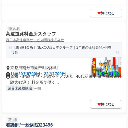
気になる
契約社員
高速道路料金所スタッフ
西日本高速道路サービス関西株式会社
【園部料金所】NEXCO西日本グループ｜2年後の正社員登用率9
9%
京都府南丹市園部町内林町
月給20万9700円～22万1700円
資格・経験 学歴・経験不問／30代、40代活躍中 業界職種未経
験大歓迎！ 料金所で働く...
業界未経験歓迎
+4個
気になる
正社員
看護師/一般病院/23496