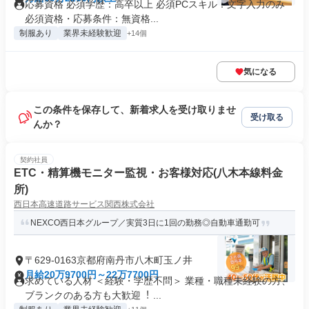
応募資格 必須学歴：高卒以上 必須PCスキル：文字入力のみ
必須資格・応募条件：無資格...
制服あり
業界未経験歓迎
+14個
気になる
この条件を保存して、新着求人を受け取りませ
受け取る
んか？
契約社員
ETC・精算機モニター監視・お客様対応(八木本線料金
所)
西日本高速道路サービス関西株式会社
NEXCO西日本グループ／実質3日に1回の勤務◎自動車通勤可
〒629-0163京都府南丹市八木町玉ノ井
月給20万9700円～22万7700円
求めている人材 ＜経験・学歴不問＞ 業種・職種未経験の⽅、
ブランクのある⽅も⼤歓迎︕ ...