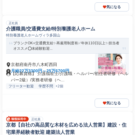
気になる
正社員
介護職員/交通費支給/特別養護老人ホーム
特別養護老人ホームヴィラ多国山
ブランクOK⭐️交通費支給✨再雇用制度有✅️年休110日以上✨担当者
オススメ⭕️未経験歓迎...
京都府南丹市八木町西田
月給22万3300円～25万6700円
【応募資格】 介護福祉士/介護職・ヘルパー/初任者研修（ヘル
パー2級）/実務者研修（ヘ...
フリーター歓迎
学歴不問
+2個
気になる
正社員
京都【自社の高品質な木材を広める法人営業】建設・住
宅業界経験者歓迎 建築法人営業