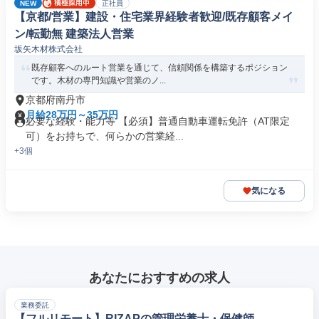
NEW
正社員
【京都/営業】建設・住宅業界経験者歓迎/既存顧客メイ
ン/転勤無 建築法人営業
坂矢木材株式会社
既存顧客へのルート営業を通じて、信頼関係を構築するポジション
です。木材の専門知識や営業のノ...
京都府南丹市
月給28万円～35万円
必要な経験・能力等 【必須】普通自動車運転免許（AT限定
可）をお持ちで、何らかの営業経...
+3個
気になる
あなたにおすすめの求人
業務委託
【フルリモート】RIZAPの管理栄養士・保健師