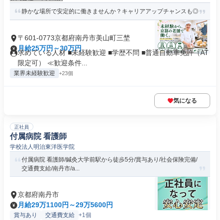
静かな場所で安定的に働きませんか？キャリアアップチャンスも◎
〒601-0773京都府南丹市美山町三埜
月給25万円～30万円
求めている人材 ■未経験歓迎 ■学歴不問 ■普通自動車免許（AT
限定可） ≪歓迎条件...
業界未経験歓迎
+23個
気になる
正社員
付属病院 看護師
学校法人明治東洋医学院
付属病院 看護師/鍼灸大学前駅から徒歩5分/賞与あり/社会保険完備/
交通費支給/南丹市/a...
京都府南丹市
月給29万1100円～29万5600円
賞与あり
交通費支給
+1個