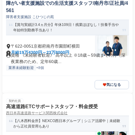
障がい者支援施設での生活支援スタッフ/南丹市/正社員/4
561
障害者支援施設 こひつじの苑
【賞与実績計3.4ヵ月分】年休109日！残業ほぼなし！扶養手当や
年始特別勤務手当あり！
〒622-0051京都府南丹市園部町横田
月給19万4300円～23万8000円
資格 《未経験者歓迎》 高卒以上 ※18歳～59歳までの方（深
夜業務のため、定年60歳...
業界未経験歓迎
+8個
気になる
契約社員
高速道路ETCサポートスタッフ・料金授受
西日本高速道路サービス関西株式会社
【八木西料金所】NEXCO西日本グループ｜シニア活躍中｜未経験
から正社員登用もあり