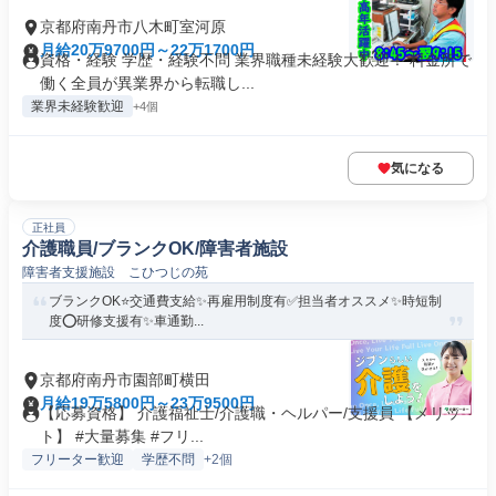
京都府南丹市八木町室河原
月給20万9700円～22万1700円
資格・経験 学歴・経験不問 業界職種未経験大歓迎！ 料金所で
働く全員が異業界から転職し...
業界未経験歓迎
+4個
気になる
正社員
介護職員/ブランクOK/障害者施設
障害者支援施設 こひつじの苑
ブランクOK⭐️交通費支給✨再雇用制度有✅️担当者オススメ✨時短制
度⭕️研修支援有✨車通勤...
京都府南丹市園部町横田
月給19万5800円～23万9500円
【応募資格】 介護福祉士/介護職・ヘルパー/支援員 【メリッ
ト】 #大量募集 #フリ...
フリーター歓迎
学歴不問
+2個