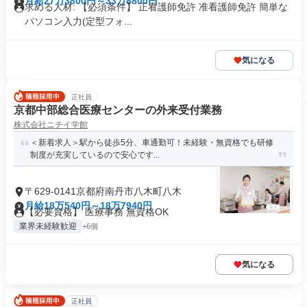
月給27万3800円～33万8800円
求める人材: 【必須条件】 正看護師免許 准看護師免許 簡単な
パソコン入力(定型フォ...
気になる
正社員
京都中部総合医療センターの外来受付業務
株式会社ニチイ学館
＜新着求人＞駅から徒歩5分、車通勤可！未経験・無資格でも研修
制度が充実しているので安心です...
〒629-0141京都府南丹市八木町八木
月給18万540円～18万7940円
【必要資格】 医療事務 無資格OK
業界未経験歓迎
+6個
気になる
正社員