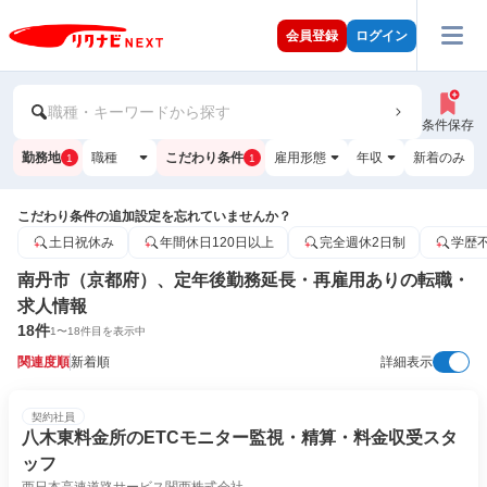
会員登録
ログイン
職種・キーワードから探す
条件保存
勤務地
職種
こだわり条件
雇用形態
年収
新着のみ
1
1
こだわり条件の追加設定を忘れていませんか？
土日祝休み
年間休日120日以上
完全週休2日制
学歴
南丹市（京都府）、定年後勤務延長・再雇用ありの転職・
求人情報
18
件
1
〜
18
件目を表示中
関連度順
新着順
詳細表示
契約社員
八木東料金所のETCモニター監視・精算・料金収受スタ
ッフ