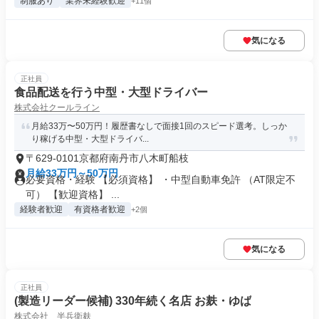
制服あり
業界未経験歓迎
+11個
気になる
正社員
食品配送を行う中型・大型ドライバー
株式会社クールライン
月給33万〜50万円！履歴書なしで面接1回のスピード選考。しっか
り稼げる中型・大型ドライバ...
〒629-0101京都府南丹市八木町船枝
月給33万円～50万円
必要資格・経験 【必須資格】 ・中型自動車免許 （AT限定不
可） 【歓迎資格】 ...
経験者歓迎
有資格者歓迎
+2個
気になる
正社員
(製造リーダー候補) 330年続く名店 お麸・ゆば
株式会社 半兵衛麸