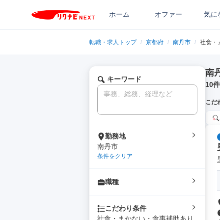
ホーム
オファー
気に
転職・求人トップ
/
京都府
/
南丹市
/
社食・
南
キーワード
10
件
こだ
勤務地
南丹市
条件をクリア
職種
こだわり条件
社食・まかない・食事補助あり