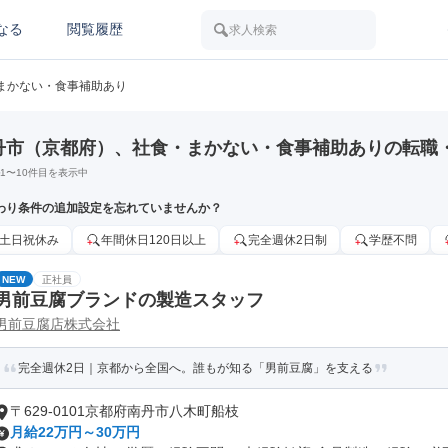
なる
閲覧履歴
求人検索
まかない・食事補助あり
丹市（京都府）、社食・まかない・食事補助ありの転職
1
〜
10
件目を表示中
わり条件の追加設定を忘れていませんか？
土日祝休み
年間休日120日以上
完全週休2日制
学歴不問
NEW
正社員
男前豆腐ブランドの製造スタッフ
男前豆腐店株式会社
完全週休2日｜京都から全国へ。誰もが知る「男前豆腐」を支える
〒629-0101京都府南丹市八木町船枝
月給22万円～30万円