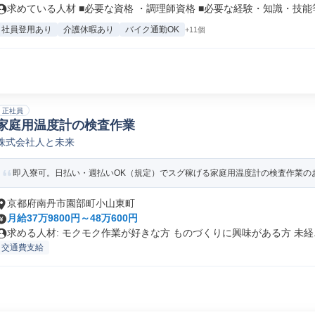
求めている人材 ■必要な資格 ・調理師資格 ■必要な経験・知識・技能等.
社員登用あり
介護休暇あり
バイク通勤OK
+11個
正社員
家庭用温度計の検査作業
株式会社人と未来
即入寮可。日払い・週払いOK（規定）でスグ稼げる家庭用温度計の検査作業の
京都府南丹市園部町小山東町
月給37万9800円～48万600円
求める人材: モクモク作業が好きな方 ものづくりに興味がある方 未経..
交通費支給