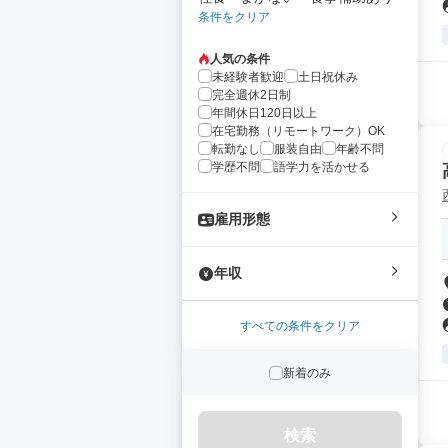
条件をクリア
人気の条件
未経験者歓迎
土日祝休み
完全週休2日制
年間休日120日以上
在宅勤務（リモートワーク）OK
転勤なし
服装自由
年齢不問
学歴不問
語学力を活かせる
雇用形態
年収
すべての条件をクリア
新着のみ
検索