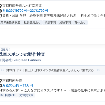
京都府南丹市八木町室河原
月給20万9700円～22万1700円
資格・経験 学歴・経験不問 業界職種未経験大歓迎！ 料金所で働く全員が
業界未経験歓迎
社員登用あり
学歴不問
経験不問
育休あり
正社員
洗車スポンジの動作検査
合同会社Evergreen Partners
《年間休日125日以上》洗車スポンジの動作検査／かんたん作業で安心！
京都府南丹市
月給35万円～39万円
求める人材: ～こんな方にオススメです！～ ・製造の仕事に興味がある.
即日勤務OK
交通費支給