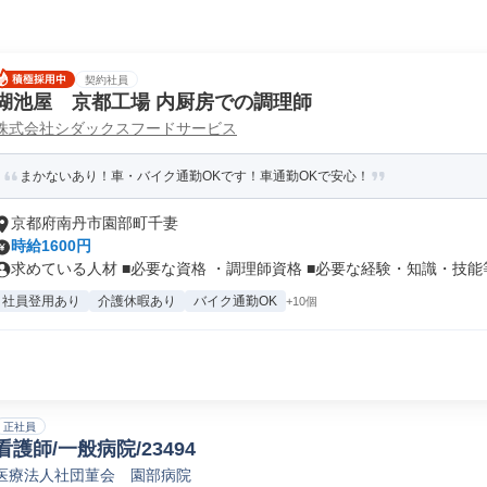
契約社員
湖池屋 京都工場 内厨房での調理師
株式会社シダックスフードサービス
まかないあり！車・バイク通勤OKです！車通勤OKで安心！
京都府南丹市園部町千妻
時給1600円
求めている人材 ■必要な資格 ・調理師資格 ■必要な経験・知識・技能等.
社員登用あり
介護休暇あり
バイク通勤OK
+10個
正社員
看護師/一般病院/23494
医療法人社団菫会 園部病院