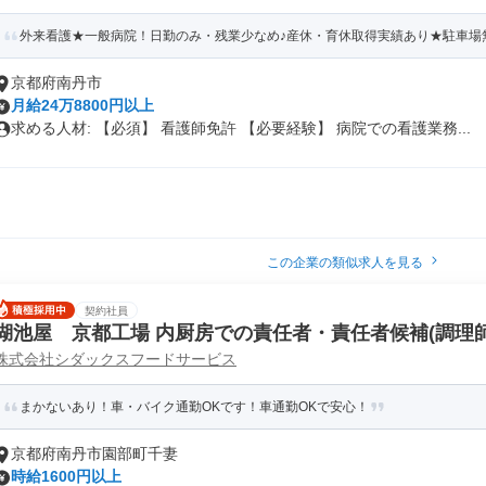
外来看護★一般病院！日勤のみ・残業少なめ♪産休・育休取得実績あり★駐車場
京都府南丹市
月給24万8800円以上
求める人材: 【必須】 看護師免許 【必要経験】 病院での看護業務...
この企業の類似求人を見る
契約社員
湖池屋 京都工場 内厨房での責任者・責任者候補(調理師
株式会社シダックスフードサービス
まかないあり！車・バイク通勤OKです！車通勤OKで安心！
京都府南丹市園部町千妻
時給1600円以上