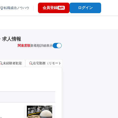
会員登録
ログイン
転職成功ノウハウ
無料
・求人情報
関連度順
新着順
詳細表示
未経験者歓迎
在宅勤務（リモートワーク）OK
家賃補助・住宅手当