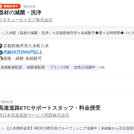
契約社員
器材の減菌・洗浄
ワタキューセイモア株式会社
八木駅［器材の減菌・洗浄］≪京都府南丹市≫未経験可◆選べる時間帯◆バイ
京都府南丹市八木町八木
月給20万2500円以上
資格・経験 未経験可
未経験者歓迎
経験者歓迎
ブランクOK
女性が活躍中
+2個
契約社員
高速道路ETCサポートスタッフ・料金授受
西日本高速道路サービス関西株式会社
【八木西料金所】NEXCO西日本グループ｜シニア活躍中｜未経験から正社員登