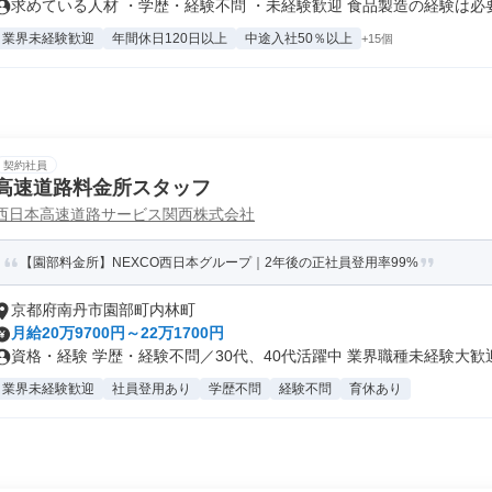
求めている人材 ・学歴・経験不問 ・未経験歓迎 食品製造の経験は必要.
業界未経験歓迎
年間休日120日以上
中途入社50％以上
+15個
契約社員
高速道路料金所スタッフ
西日本高速道路サービス関西株式会社
【園部料金所】NEXCO西日本グループ｜2年後の正社員登用率99%
京都府南丹市園部町内林町
月給20万9700円～22万1700円
資格・経験 学歴・経験不問／30代、40代活躍中 業界職種未経験大歓迎.
業界未経験歓迎
社員登用あり
学歴不問
経験不問
育休あり