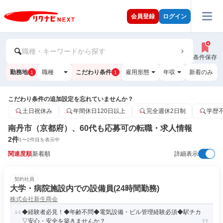
会員登録
ログイン
職種・キーワードから探す
条件保存
勤務地
職種
こだわり条件
雇用形態
年収
新着のみ
1
1
こだわり条件の追加設定を忘れていませんか？
土日祝休み
年間休日120日以上
完全週休2日制
学歴
南丹市（京都府）、60代も応募可の転職・求人情報
2
件
1
〜
2
件目を表示中
関連度順
新着順
詳細表示
契約社員
大学・病院施設内での設備員(24時間勤務)
株式会社新生商会
◆経験者必見！◆年齢不問◆電気設備・ビル管理経験必須◆駅チカ
▽安心・安全を築きませんか？