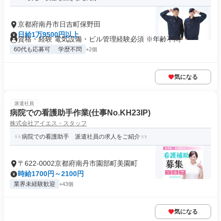
京都府南丹市日吉町保野田
日給1万9500円以上
資格・経験 電気設備・ビル管理経験必須 ※年齢不問
60代も応募可
学歴不問
+2個
気になる
派遣社員
病院での看護助手作業(仕事No.KH23IP)
株式会社アイエス・スタッフ
病院での看護助手 派遣社員の求人をご紹介
〒622-0002京都府南丹市園部町美園町
時給1700円～2100円
業界未経験歓迎
+43個
気になる