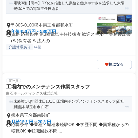
電験3種【熊本】DX化を推進した業務と働きやすさを追求した太陽
光O&Mでの電気主任技術者 ...
〒865-0100熊本県玉名郡和水町
年俸450万円～580万円
資格 応募条件 第3種電気主任技術者 歓迎スキル ・実務経歴書
(※)保有者 ※法人の...
介護休暇あり
+4個
気になる
正社員
工場内でのメンテナンス作業スタッフ
白石ホールディングス株式会社
未経験OK|年間休日131日|工場内ポンプメンテナンススタッフ|正社
員|熊本県玉名市|白石...
熊本県玉名郡南関町
月給19万円～20万円
応募条件 ◆業種・職種未経験OK ◆学歴不問 ◆異業種からの
転職OK ◆転職回数不問 ...