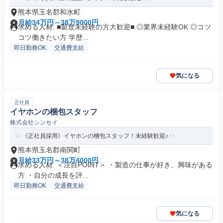
熊本県玉名郡和水町
月給34万円～38万9000円
求める人材: ■製造未経験の方大歓迎■ ◎業界未経験OK ◎コツ
コツ働きたい方 学歴...
即日勤務OK
交通費支給
気になる
正社員
イヤホンの梱包スタッフ
株式会社シンセイ
《正社員採用》イヤホンの梱包スタッフ！未経験歓迎♪
熊本県玉名郡南関町
月給33万円～38万4000円
求める人材: ＜注目POINT＞ ・製造の仕事が好き、興味がある
方 ・自分の成長を評...
即日勤務OK
交通費支給
気になる