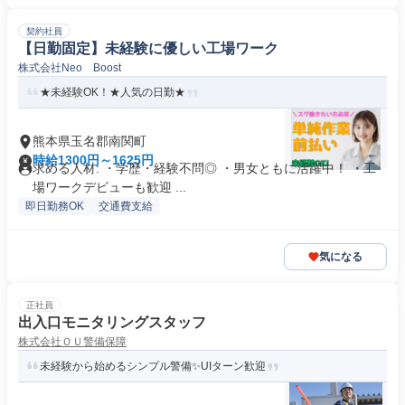
契約社員
【日勤固定】未経験に優しい工場ワーク
株式会社Neo Boost
★未経験OK！★人気の日勤★
熊本県玉名郡南関町
時給1300円～1625円
求める人材: ・学歴・経験不問◎ ・男女ともに活躍中！ ・工
場ワークデビューも歓迎 ...
即日勤務OK
交通費支給
気になる
正社員
出入口モニタリングスタッフ
株式会社ＯＵ警備保障
未経験から始めるシンプル警備✨UIターン歓迎