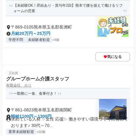
【未経験OK！昇給あり・賞与年2回】熊本で腰を据えて働けるリフ
ォームの営業
〒869-0105熊本県玉名郡長洲町
月給20万円～25万円
学歴不問
未経験者歓迎
+3個
気になる
正社員
グループホーム介護スタッフ
有限会社 ホリ
一勤務に一食、食事付き！
〒861-0823熊本県玉名郡南関町
時給1100円～1300円
求めている人材 ✨女性 応援✨ 働きやすい環境づくりに努めて
おります♪ 30代～70...
業界未経験歓迎
+22個