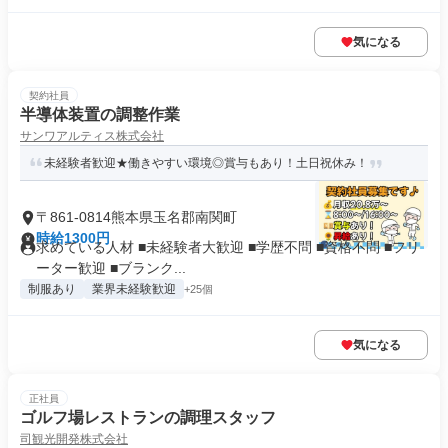
気になる
契約社員
半導体装置の調整作業
サンワアルティス株式会社
未経験者歓迎★働きやすい環境◎賞与もあり！土日祝休み！
〒861-0814熊本県玉名郡南関町
時給1300円
求めている人材 ■未経験者大歓迎 ■学歴不問 ■資格不問 ■フリ
ーター歓迎 ■ブランク...
制服あり
業界未経験歓迎
+25個
気になる
正社員
ゴルフ場レストランの調理スタッフ
司観光開発株式会社