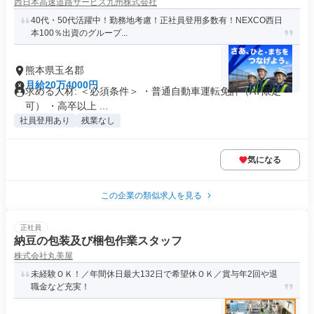
西日本高速道路サービス九州株式会社
40代・50代活躍中！勤務地考慮！正社員登用多数有！NEXCO西日
本100％出資のグループ...
熊本県玉名郡
月給20万4000円
求める人材: ＜必須条件＞ ・普通自動車運転免許（AT限定
可） ・高卒以上 ...
社員登用あり
残業なし
気になる
この企業の類似求人を見る
正社員
納豆の包装及び梱包作業スタッフ
株式会社丸美屋
未経験ＯＫ！／年間休日最大132日で希望休ＯＫ／賞与年2回や退
職金など充実！