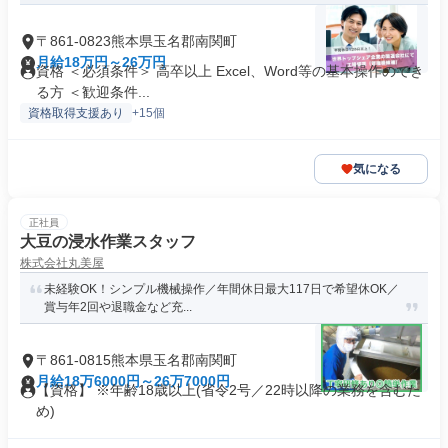
〒861-0823熊本県玉名郡南関町
月給18万円～26万円
資格 ＜必須条件＞ 高卒以上 Excel、Word等の基本操作のでき
る方 ＜歓迎条件...
資格取得支援あり
+15個
気になる
正社員
大豆の浸水作業スタッフ
株式会社丸美屋
未経験OK！シンプル機械操作／年間休日最大117日で希望休OK／
賞与年2回や退職金など充...
〒861-0815熊本県玉名郡南関町
月給18万6000円～26万7000円
【資格】 ※年齢18歳以上(省令2号／22時以降の業務を含むた
め)