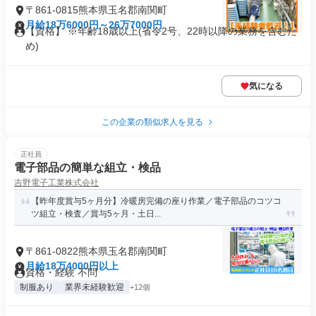
〒861-0815熊本県玉名郡南関町
月給18万6000円～26万7000円
【資格】 ※年齢18歳以上(省令2号、22時以降の業務を含むた
め)
気になる
この企業の類似求人を見る
正社員
電子部品の簡単な組立・検品
吉野電子工業株式会社
【昨年度賞与5ヶ月分】冷暖房完備の座り作業／電子部品のコツコ
ツ組立・検査／賞与5ヶ月・土日...
〒861-0822熊本県玉名郡南関町
月給18万4000円以上
資格・経験 不問
制服あり
業界未経験歓迎
+12個