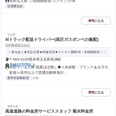
求める人材: ◎未経験歓迎 ◎ブランクOK
交通費支給
気になる
正社員
4tトラック配送ドライバー(高圧ガスボンベの集配)
内村酸素株式会社
賞与あり★安定企業★研修充実★マイカー通勤OK！未経験歓迎！
〒869-0105熊本県玉名郡長洲町
月給23万円以上
求めている人材 残業ほぼ無し◆≪未経験・ブランクある方大
歓迎≫高卒以上で普通自動車免許...
業界未経験歓迎
+12個
気になる
契約社員
高速道路の料金所サービススタッフ 菊水料金所