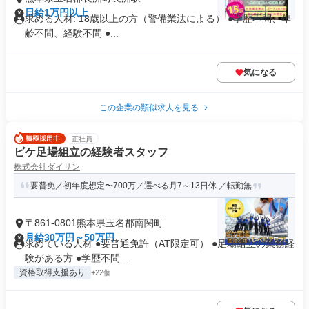
日給1万円以上
求める人材: 18歳以上の方（警備業法による） ●学歴不問、年
齢不問、経験不問 ●...
気になる
この企業の類似求人を見る
正社員
ビケ足場組立の経験者スタッフ
株式会社ダイサン
要普免／初年度想定〜700万／選べる月7～13日休 ／転勤無
〒861-0801熊本県玉名郡南関町
月給30万円～50万円
求めている人材 ●要普通免許（AT限定可） ●足場組立の業務経
験がある方 ●学歴不問...
資格取得支援あり
+22個