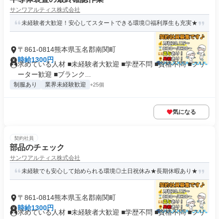
サンワアルティス株式会社
未経験者大歓迎！安心してスタートできる環境◎福利厚生も充実★
〒861-0814熊本県玉名郡南関町
時給1300円
求めている人材 ■未経験者大歓迎 ■学歴不問 ■資格不問 ■フリ
ーター歓迎 ■ブランク...
制服あり
業界未経験歓迎
+25個
気になる
契約社員
部品のチェック
サンワアルティス株式会社
未経験でも安心して始められる環境◎土日祝休み★長期休暇あり★
〒861-0814熊本県玉名郡南関町
時給1300円
求めている人材 ■未経験者大歓迎 ■学歴不問 ■資格不問 ■フリ