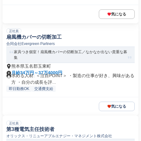
気になる
正社員
扇風機カバーの切断加工
合同会社Evergreen Partners
家具つき個室！扇風機カバーの切断加工／なかなか出ない貴重な募
集
熊本県玉名郡玉東町
月給34万円～37万4000円
求める人材: ＜注目POINT＞ ・製造の仕事が好き、興味がある
方 ・自分の成長を評...
即日勤務OK
交通費支給
気になる
正社員
第3種電気主任技術者
オリックス・リニューアブルエナジー・マネジメント株式会社