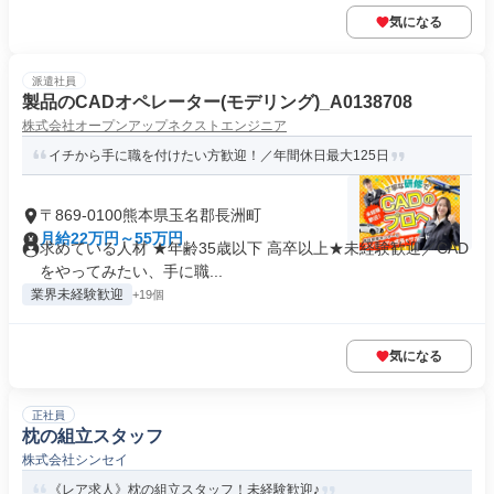
気になる
派遣社員
製品のCADオペレーター(モデリング)_A0138708
株式会社オープンアップネクストエンジニア
イチから手に職を付けたい方歓迎！／年間休日最大125日
〒869-0100熊本県玉名郡長洲町
月給22万円～55万円
求めている人材 ★年齢35歳以下 高卒以上★未経験歓迎／CAD
をやってみたい、手に職...
業界未経験歓迎
+19個
気になる
正社員
枕の組立スタッフ
株式会社シンセイ
《レア求人》枕の組立スタッフ！未経験歓迎♪