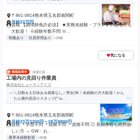
〒861-0814熊本県玉名郡南関町
月給22万円
資格 【調理師免許必須】 ★実務未経験・ブランクのある方も
大歓迎！ ※経験年数不問 ※...
制服あり
社員登用あり
+18個
気になる
派遣社員
工場内の見回り作業員
株式会社ヒューマンアイズ
＼日勤＆土日休み＆残業なし／男女OK！未経験の方大歓迎！かん
たん構内見回りスタッフ(*´ω...
〒861-0814熊本県玉名郡南関町
月給23万3300円～28万8800円
資格 ＊学歴不問 ＊経験不問 ＊資格不問 ◎ 長期休暇も絶対欲
しい方 → GW・お...
業界未経験歓迎
+36個