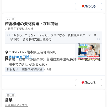
気になる
正社員
精密機器の資材調達・在庫管理
吉野電子工業株式会社
「今さら」ではなく「今から」プロになる 資材購買スタッフ 経
験不問 資格取得支援と破格の...
〒861-0822熊本県玉名郡南関町
月給18万円以上
資格・経験 《必須条件》普通自動車運転免許（AT限定可／社
用車での外出があるため） ...
制服あり
業界未経験歓迎
+12個
気になる
正社員
営業
有限会社アイエス