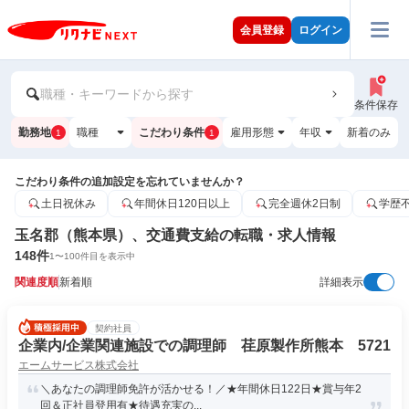
会員登録
ログイン
職種・キーワードから探す
条件保存
勤務地
職種
こだわり条件
雇用形態
年収
新着のみ
1
1
こだわり条件の追加設定を忘れていませんか？
土日祝休み
年間休日120日以上
完全週休2日制
学歴
玉名郡（熊本県）、交通費支給の転職・求人情報
148
件
1
〜
100
件目を表示中
関連度順
新着順
詳細表示
契約社員
企業内/企業関連施設での調理師 荏原製作所熊本 5721
エームサービス株式会社
＼あなたの調理師免許が活かせる！／★年間休日122日★賞与年2
回＆正社員登用有★待遇充実の...