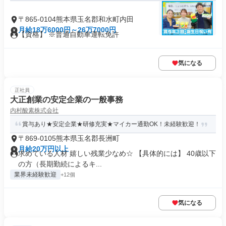
〒865-0104熊本県玉名郡和水町内田
月給18万6000円～26万7000円
【資格】 ※普通自動車運転免許
気になる
正社員
大正創業の安定企業の一般事務
内村酸素株式会社
賞与あり★安定企業★研修充実★マイカー通勤OK！未経験歓迎！
〒869-0105熊本県玉名郡長洲町
月給20万円以上
求めている人材 嬉しい残業少なめ☆ 【具体的には】 40歳以下
の方（長期勤続によるキ...
業界未経験歓迎
+12個
気になる