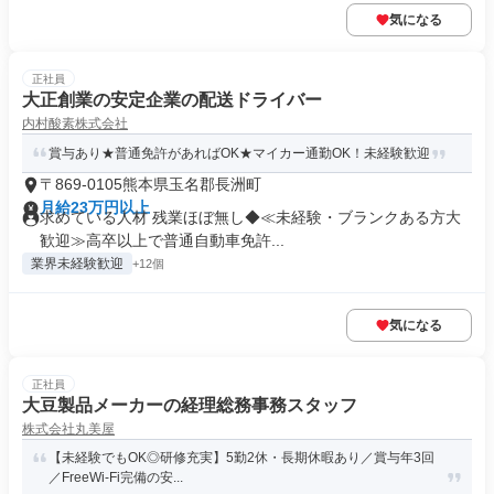
気になる
正社員
大正創業の安定企業の配送ドライバー
内村酸素株式会社
賞与あり★普通免許があればOK★マイカー通勤OK！未経験歓迎
〒869-0105熊本県玉名郡長洲町
月給23万円以上
求めている人材 残業ほぼ無し◆≪未経験・ブランクある方大
歓迎≫高卒以上で普通自動車免許...
業界未経験歓迎
+12個
気になる
正社員
大豆製品メーカーの経理総務事務スタッフ
株式会社丸美屋
【未経験でもOK◎研修充実】5勤2休・長期休暇あり／賞与年3回
／FreeWi-Fi完備の安...