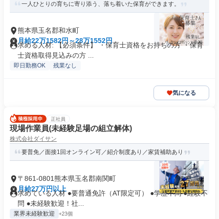
一人ひとりの育ちに寄り添う、落ち着いた保育ができます。
熊本県玉名郡和水町
月給22万1582円～28万1552円
求める人材: 【必須条件】 ・保育士資格をお持ちの方 ・保育
士資格取得見込みの方 ...
即日勤務OK
残業なし
気になる
正社員
現場作業員(未経験足場の組立解体)
株式会社ダイサン
要普免／面接1回オンライン可／紹介制度あり／家賃補助あり
〒861-0801熊本県玉名郡南関町
月給27万円以上
求めている人材 ●要普通免許（AT限定可） ●学歴不問 ●経験不
問 ●未経験歓迎！社...
業界未経験歓迎
+23個