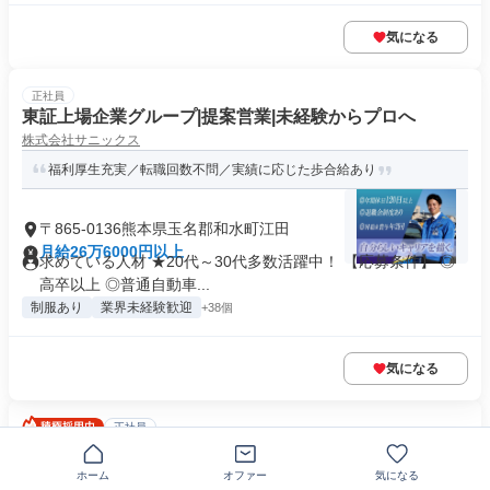
気になる
正社員
東証上場企業グループ|提案営業|未経験からプロへ
株式会社サニックス
福利厚生充実／転職回数不問／実績に応じた歩合給あり
〒865-0136熊本県玉名郡和水町江田
月給26万6000円以上
求めている人材 ★20代～30代多数活躍中！ 【応募条件】 ◎
高卒以上 ◎普通自動車...
制服あり
業界未経験歓迎
+38個
気になる
正社員
デイサービス事業所での介護職員 / 初任者研修 / 常勤(日
勤のみ)
ホーム
オファー
気になる