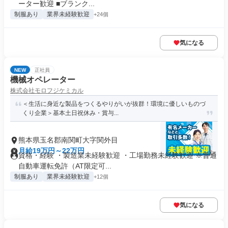
ーター歓迎 ■ブランク...
制服あり
業界未経験歓迎
+24個
気になる
NEW
正社員
機械オペレーター
株式会社モロフジケミカル
＜生活に身近な製品をつくるやりがいが抜群！環境に優しいものづ
くり企業＞基本土日祝休み・賞与...
熊本県玉名郡南関町大字関外目
月給19万円～22万円
資格・経験 ・製造業未経験歓迎 ・工場勤務未経験歓迎 ※普通
自動車運転免許（AT限定可...
制服あり
業界未経験歓迎
+12個
気になる