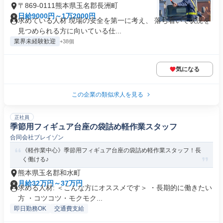
〒869-0111熊本県玉名郡長洲町
日給9000円～1万2000円
求めている人材 現場の安全を第一に考え、 落ち着いて状況を
見つめられる方に向いている仕...
業界未経験歓迎
+38個
気になる
この企業の類似求人を見る
正社員
季節用フィギュア台座の袋詰め軽作業スタッフ
合同会社ブレイゾン
《軽作業中心》季節用フィギュア台座の袋詰め軽作業スタッフ！長
く働ける♪
熊本県玉名郡和水町
月給32万円～37万円
求める人材: ＜こんな方にオススメです＞ ・長期的に働きたい
方 ・コツコツ・モクモク...
即日勤務OK
交通費支給