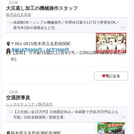
正社員
大豆蒸し加工の機械操作スタッフ
株式会社丸美屋
未経験OK！シンプル機械操作／年間休日最大117日で希望休OK／
賞与年2回や退職金など充...
〒861-0815熊本県玉名郡南関町
月給18万6000円～26万7000円
【資格】 ※年齢18歳以上(省令2号／22時以降の業務を含むた
め)
気になる
正社員
交通誘導員
シンカセキュリティ株式会社
【入社祝い金15万円】日祝固定休み／未経験で月収24万円以上も
可能／日給全額保障／面接交通...
熊本県玉名郡長洲町長洲駅