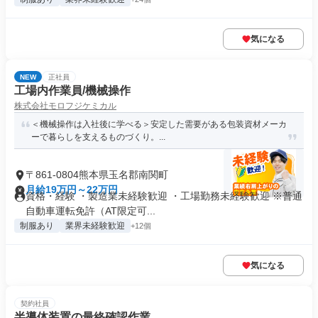
気になる
NEW
正社員
工場内作業員/機械操作
株式会社モロフジケミカル
＜機械操作は入社後に学べる＞安定した需要がある包装資材メーカ
ーで暮らしを支えるものづくり。...
〒861-0804熊本県玉名郡南関町
月給19万円～22万円
資格・経験 ・製造業未経験歓迎 ・工場勤務未経験歓迎 ※普通
自動車運転免許（AT限定可...
制服あり
業界未経験歓迎
+12個
気になる
契約社員
半導体装置の最終確認作業