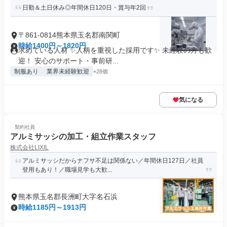
日勤＆土日休み◎年間休日120日・賞与年2回
〒861-0814熊本県玉名郡南関町
時給1400円～1820円
求めている人材 ✨人柄を重視した採用です✨ 未経験の方も歓
迎！ 安心のサポート・事前研...
制服あり
業界未経験歓迎
+28個
気になる
契約社員
アルミサッシの加工・組立作業スタッフ
株式会社LIXIL
アルミサッシだからナフサ不足は関係ない／年間休日127日／社員
登用もあり！／職場見学も大歓...
熊本県玉名郡長洲町大字名石浜
時給1185円～1913円