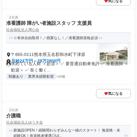
気になる
正社員
准看護師 障がい者施設スタッフ 支援員
社会福祉法人博心会
☆有休自由取得！／残業なし！／准看護師資格必須
〒865-0111熊本県玉名郡和水町下津原
月給24万円～29万2800円
求めている人材 ＜必須＞ ✅ 要普通自動車免許 ✅ 准看護師 ＜
歓迎＞ ✅ 長く働く...
制服あり
業界未経験歓迎
+20個
気になる
正社員
介護職
社会福祉法人ゆうき会
新施設OPEN！経験関わらずみんな一緒のスタート！ 無資格・未
経験OK！有資格者優遇◎UI...