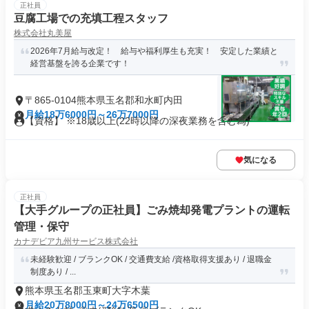
正社員
豆腐工場での充填工程スタッフ
株式会社丸美屋
2026年7月給与改定！ 給与や福利厚生も充実！ 安定した業績と
経営基盤を誇る企業です！
〒865-0104熊本県玉名郡和水町内田
月給18万6000円～26万7000円
【資格】 ※18歳以上(22時以降の深夜業務を含む為)
気になる
正社員
【大手グループの正社員】ごみ焼却発電プラントの運転
管理・保守
カナデビア九州サービス株式会社
未経験歓迎 / ブランクOK / 交通費支給 /資格取得支援あり / 退職金
制度あり / ...
熊本県玉名郡玉東町大字木葉
月給20万8000円～24万6500円