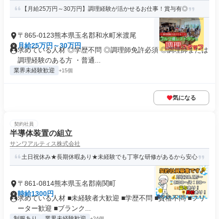
【月給25万円～30万円】調理経験が活かせるお仕事！賞与有◎
〒865-0123熊本県玉名郡和水町米渡尾
月給25万円～30万円
求めている人材 ◎学歴不問 ◎調理師免許必須 ◎調理師または
調理経験のある方 ・普通...
業界未経験歓迎
+15個
気になる
契約社員
半導体装置の組立
サンワアルティス株式会社
土日祝休み★長期休暇あり★未経験でも丁寧な研修があるから安心
〒861-0814熊本県玉名郡南関町
時給1300円
求めている人材 ■未経験者大歓迎 ■学歴不問 ■資格不問 ■フリ
ーター歓迎 ■ブランク...
制服あり
業界未経験歓迎
+24個