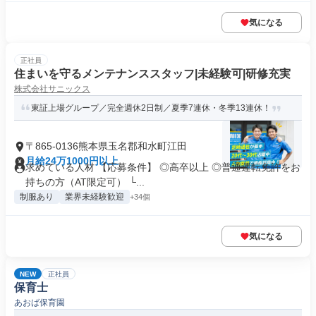
気になる
正社員
住まいを守るメンテナンススタッフ|未経験可|研修充実
株式会社サニックス
東証上場グループ／完全週休2日制／夏季7連休・冬季13連休！
〒865-0136熊本県玉名郡和水町江田
月給24万1000円以上
求めている人材 【応募条件】 ◎高卒以上 ◎普通運転免許をお
持ちの方（AT限定可） └...
制服あり
業界未経験歓迎
+34個
気になる
NEW
正社員
保育士
あおば保育園