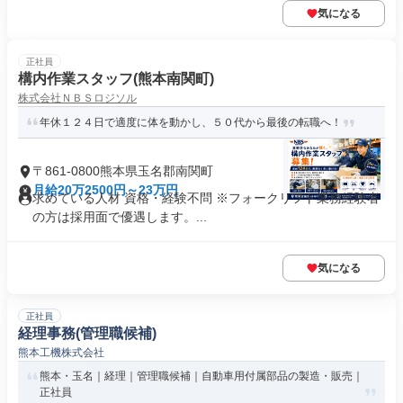
気になる
正社員
構内作業スタッフ(熊本南関町)
株式会社ＮＢＳロジソル
年休１２４日で適度に体を動かし、５０代から最後の転職へ！
〒861-0800熊本県玉名郡南関町
月給20万2500円～23万円
求めている人材 資格・経験不問 ※フォークリフト業務経験者
の方は採用面で優遇します。...
気になる
正社員
経理事務(管理職候補)
熊本工機株式会社
熊本・玉名｜経理｜管理職候補｜自動車用付属部品の製造・販売｜
正社員