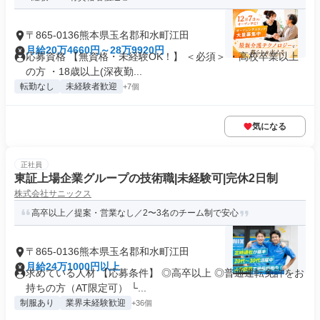
〒865-0136熊本県玉名郡和水町江田
月給20万4660円～28万9920円
応募資格 【無資格・未経験OK！】 ＜必須＞ ・高校卒業以上
の方 ・18歳以上(深夜勤...
転勤なし
未経験者歓迎
+7個
気になる
正社員
東証上場企業グループの技術職|未経験可|完休2日制
株式会社サニックス
高卒以上／提案・営業なし／2〜3名のチーム制で安心
〒865-0136熊本県玉名郡和水町江田
月給24万1000円以上
求めている人材 【応募条件】 ◎高卒以上 ◎普通運転免許をお
持ちの方（AT限定可） └...
制服あり
業界未経験歓迎
+36個