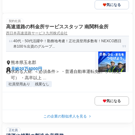
気になる
契約社員
高速道路の料金所サービススタッフ 南関料金所
西日本高速道路サービス九州株式会社
40代・50代活躍中！勤務地考慮！正社員登用多数有！NEXCO西日
本100％出資のグループ...
熊本県玉名郡
月給20万4000円
求める人材: ＜必須条件＞ ・普通自動車運転免許（AT限定
可） ・高卒以上 ...
社員登用あり
残業なし
気になる
この企業の類似求人を見る
正社員