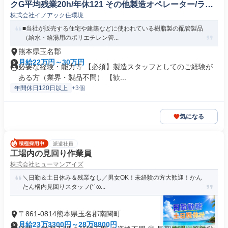
クG平均残業20h/年休121 その他製造オペレーター/ライ
株式会社イノアック住環境
ンマネージャー(機械/電気/電子製品専門職)
■当社が販売する住宅や建築などに使われている樹脂製の配管製品
（給水・給湯用のポリエチレン管...
熊本県玉名郡
月給22万円～30万円
必要な経験・能力等 【必須】製造スタッフとしてのご経験が
ある方（業界・製品不問） 【歓...
年間休日120日以上
+3個
気になる
派遣社員
工場内の見回り作業員
株式会社ヒューマンアイズ
＼日勤＆土日休み＆残業なし／男女OK！未経験の方大歓迎！かん
たん構内見回りスタッフ(*´ω...
〒861-0814熊本県玉名郡南関町
月給23万3300円～28万8800円