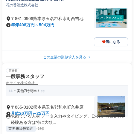
花の香酒造株式会社
〒861-0906熊本県玉名郡和水町西吉地
年俸408万円～504万円
気になる
この企業の類似求人を見る
正社員
一般事務スタッフ
ホテイヤ株式会社
＊実働7時間半！
〒865-0102熊本県玉名郡和水町久井原
月給20万円～25万円
求めている人材 データ入力やタイピング、Excel、Word 操作
経験ある方は特に大歓...
業界未経験歓迎
+16個