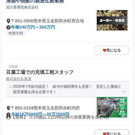
清酒や焼酎の製造生産業務
花の香酒造株式会社
〒861-0906熊本県玉名郡和水町西吉地
年俸240万円～300万円
学歴不問
気になる
正社員
豆腐工場での充填工程スタッフ
株式会社丸美屋
2026年7月給与改定！ 給与や福利厚生も充実！ 安定した業績と
経営基盤を誇る企業です！
〒865-0104熊本県玉名郡和水町内田
月給18万6000円～26万7000円
【資格】 ※18歳以上(22時以降の深夜業務を含む為)
気になる