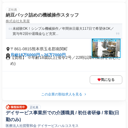
正社員
納豆パック詰めの機械操作スタッフ
株式会社丸美屋
未経験OK！シンプル機械操作／年間休日最大117日で希望休OK／
賞与年2回や退職金など充実...
〒861-0815熊本県玉名郡南関町
月給18万6000円～26万7000円
【資格】 ※年齢18歳以上(省令2号／22時以降の業務を含むた
め)
気になる
この企業の類似求人を見る
正社員
デイサービス事業所での介護職員 / 初任者研修 / 常勤(日
勤のみ)
医療法人社団聖和会 デイサービスハルコスモス