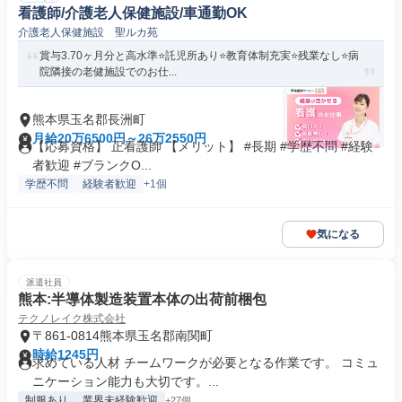
看護師/介護老人保健施設/車通勤OK
介護老人保健施設 聖ルカ苑
賞与3.70ヶ月分と高水準⭐託児所あり⭐教育体制充実⭐残業なし⭐病
院隣接の老健施設でのお仕...
熊本県玉名郡長洲町
月給20万6500円～26万2550円
【応募資格】 正看護師 【メリット】 #長期 #学歴不問 #経験
者歓迎 #ブランクO...
学歴不問
経験者歓迎
+1個
気になる
派遣社員
熊本:半導体製造装置本体の出荷前梱包
テクノレイク株式会社
〒861-0814熊本県玉名郡南関町
時給1245円
求めている人材 チームワークが必要となる作業です。 コミュ
ニケーション能力も大切です。...
制服あり
業界未経験歓迎
+27個