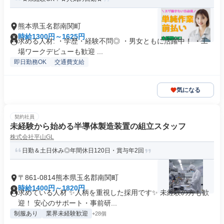
熊本県玉名郡南関町
時給1300円～1625円
求める人材: ・学歴・経験不問◎ ・男女ともに活躍中！ ・工
場ワークデビューも歓迎 ...
即日勤務OK
交通費支給
気になる
契約社員
未経験から始める半導体製造装置の組立スタッフ
株式会社平山GL
日勤＆土日休み◎年間休日120日・賞与年2回
〒861-0814熊本県玉名郡南関町
時給1400円～1820円
求めている人材 ✨人柄を重視した採用です✨ 未経験の方も歓
迎！ 安心のサポート・事前研...
制服あり
業界未経験歓迎
+28個