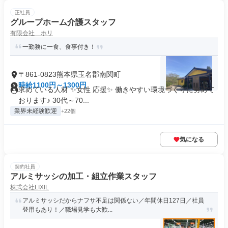
正社員
グループホーム介護スタッフ
有限会社 ホリ
一勤務に一食、食事付き！
〒861-0823熊本県玉名郡南関町
時給1100円～1300円
求めている人材 ✨女性 応援✨ 働きやすい環境づくりに努めて
おります♪ 30代～70...
業界未経験歓迎
+22個
気になる
契約社員
アルミサッシの加工・組立作業スタッフ
株式会社LIXIL
アルミサッシだからナフサ不足は関係ない／年間休日127日／社員
登用もあり！／職場見学も大歓...