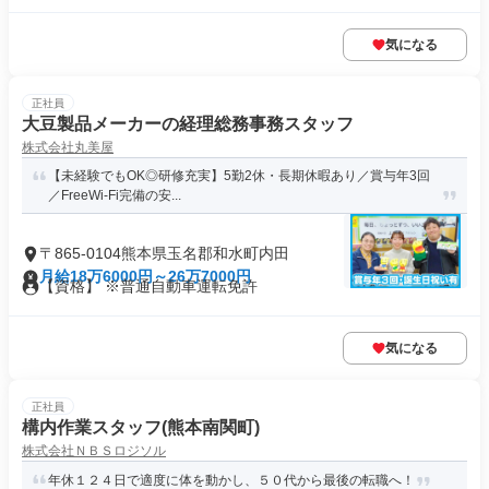
気になる
正社員
大豆製品メーカーの経理総務事務スタッフ
株式会社丸美屋
【未経験でもOK◎研修充実】5勤2休・長期休暇あり／賞与年3回
／FreeWi-Fi完備の安...
〒865-0104熊本県玉名郡和水町内田
月給18万6000円～26万7000円
【資格】 ※普通自動車運転免許
気になる
正社員
構内作業スタッフ(熊本南関町)
株式会社ＮＢＳロジソル
年休１２４日で適度に体を動かし、５０代から最後の転職へ！