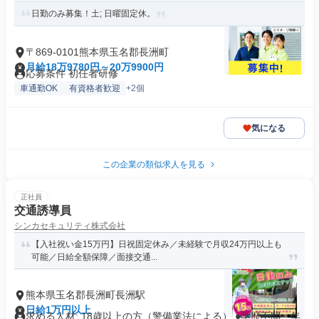
日勤のみ募集！土; 日曜固定休。
〒869-0101熊本県玉名郡長洲町
月給18万9780円～20万9900円
応募条件 初任者研修
車通勤OK
有資格者歓迎
+2個
気になる
この企業の類似求人を見る
正社員
交通誘導員
シンカセキュリティ株式会社
【入社祝い金15万円】日祝固定休み／未経験で月収24万円以上も
可能／日給全額保障／面接交通...
熊本県玉名郡長洲町長洲駅
日給1万円以上
求める人材: 18歳以上の方（警備業法による） ●学歴不問、年