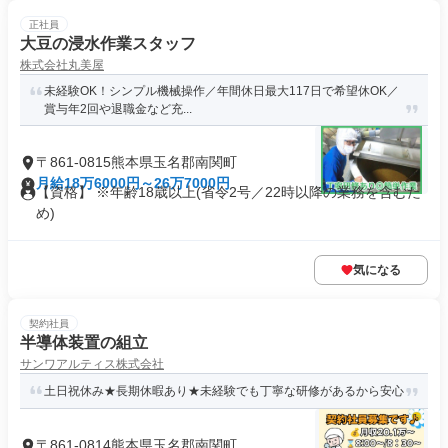
正社員
大豆の浸水作業スタッフ
株式会社丸美屋
未経験OK！シンプル機械操作／年間休日最大117日で希望休OK／
賞与年2回や退職金など充...
〒861-0815熊本県玉名郡南関町
月給18万6000円～26万7000円
【資格】 ※年齢18歳以上(省令2号／22時以降の業務を含むた
め)
気になる
契約社員
半導体装置の組立
サンワアルティス株式会社
土日祝休み★長期休暇あり★未経験でも丁寧な研修があるから安心
〒861-0814熊本県玉名郡南関町