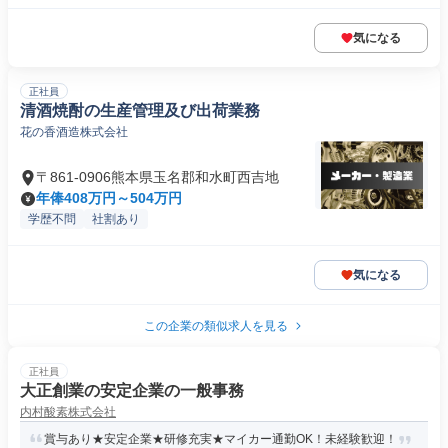
気になる
正社員
清酒焼酎の生産管理及び出荷業務
花の香酒造株式会社
〒861-0906熊本県玉名郡和水町西吉地
年俸408万円～504万円
学歴不問
社割あり
気になる
この企業の類似求人を見る
正社員
大正創業の安定企業の一般事務
内村酸素株式会社
賞与あり★安定企業★研修充実★マイカー通勤OK！未経験歓迎！