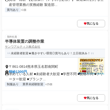
産管理業務の実務経験 製造部...
賞与あり
+1個
気になる
契約社員
半導体装置の調整作業
サンワアルティス株式会社
未経験者歓迎★働きやすい環境◎賞与もあり！土日祝休み！
〒861-0814熊本県玉名郡南関町
時給1300円
求めている人材 ■未経験者大歓迎 ■学歴不問 ■資格不問 ■フリ
ーター歓迎 ■ブランク...
制服あり
業界未経験歓迎
+25個
気になる