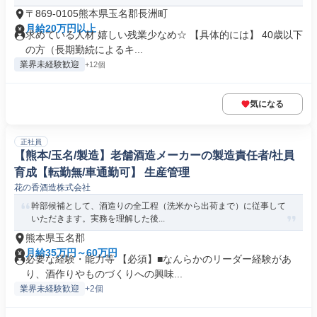
〒869-0105熊本県玉名郡長洲町
月給20万円以上
求めている人材 嬉しい残業少なめ☆ 【具体的には】 40歳以下
の方（長期勤続によるキ...
業界未経験歓迎
+12個
気になる
正社員
【熊本/玉名/製造】老舗酒造メーカーの製造責任者/社員
育成【転勤無/車通勤可】 生産管理
花の香酒造株式会社
幹部候補として、酒造りの全工程（洗米から出荷まで）に従事して
いただきます。実務を理解した後...
熊本県玉名郡
月給35万円～60万円
必要な経験・能力等 【必須】■なんらかのリーダー経験があ
り、酒作りやものづくりへの興味...
業界未経験歓迎
+2個