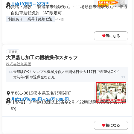
月給19万円～22万円
資格・経験 ・製造業未経験歓迎 ・工場勤務未経験歓迎 ※普通
自動車運転免許（AT限定可...
制服あり
業界未経験歓迎
+12個
気になる
正社員
大豆蒸し加工の機械操作スタッフ
株式会社丸美屋
未経験OK！シンプル機械操作／年間休日最大117日で希望休OK／
賞与年2回や退職金など充...
〒861-0815熊本県玉名郡南関町
月給18万6000円～26万7000円
【資格】 ※年齢18歳以上(省令2号／22時以降の業務を含むた
め)
気になる