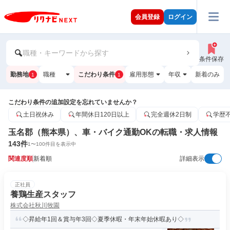
会員登録
ログイン
職種・キーワードから探す
条件保存
勤務地
職種
こだわり条件
雇用形態
年収
新着のみ
1
1
こだわり条件の追加設定を忘れていませんか？
土日祝休み
年間休日120日以上
完全週休2日制
学歴
玉名郡（熊本県）、車・バイク通勤OKの転職・求人情報
143
件
1
〜
100
件目を表示中
関連度順
新着順
詳細表示
正社員
養鶏生産スタッフ
株式会社秋川牧園
◇昇給年1回＆賞与年3回◇夏季休暇・年末年始休暇あり◇