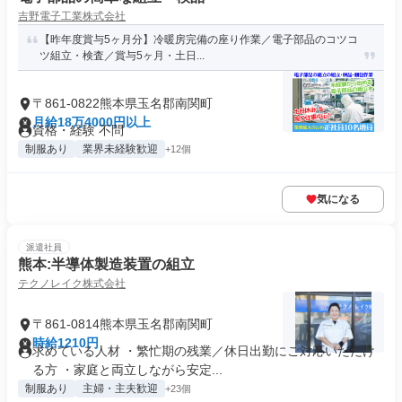
吉野電子工業株式会社
【昨年度賞与5ヶ月分】冷暖房完備の座り作業／電子部品のコツコ
ツ組立・検査／賞与5ヶ月・土日...
〒861-0822熊本県玉名郡南関町
月給18万4000円以上
資格・経験 不問
制服あり
業界未経験歓迎
+12個
気になる
派遣社員
熊本:半導体製造装置の組立
テクノレイク株式会社
〒861-0814熊本県玉名郡南関町
時給1210円
求めている人材 ・繁忙期の残業／休日出勤にご対応いただけ
る方 ・家庭と両立しながら安定...
制服あり
主婦・主夫歓迎
+23個