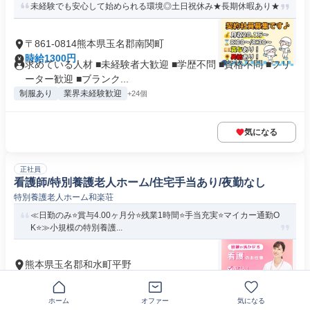
未経験でも安心して始められる環境◎土日祝休み★長期休暇あり★
〒861-0814熊本県玉名郡南関町
時給1300円
求めている人材 ■未経験者大歓迎 ■学歴不問 ■資格不問 ■フリ
ーター歓迎 ■ブランク...
制服あり
業界未経験歓迎
+24個
気になる
正社員
看護師/特別養護老人ホーム/住宅手当あり/夜勤なし
特別養護老人ホーム和楽荘
≪日勤のみ⭐賞与4.00ヶ月分⭐残業1時間⭐手当充実⭐マイカー通勤O
K⭐≫小規模の特別養護...
熊本県玉名郡和水町平野
月給22万1800円～27万6200円
【応募資格】 正看護師 【メリット】 #長期 #学歴不問 #経験
者歓迎 #ブランクO...
ホーム
オファー
気になる