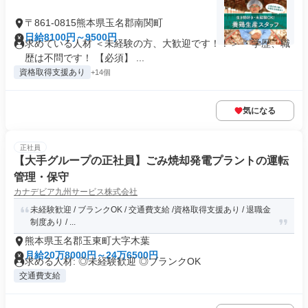
〒861-0815熊本県玉名郡南関町
日給8100円～9500円
求めている人材 ＜未経験の方、大歓迎です！！＞ ・学歴、職
歴は不問です！ 【必須】 ...
資格取得支援あり
+14個
気になる
正社員
【大手グループの正社員】ごみ焼却発電プラントの運転
管理・保守
カナデビア九州サービス株式会社
未経験歓迎 / ブランクOK / 交通費支給 /資格取得支援あり / 退職金
制度あり / ...
熊本県玉名郡玉東町大字木葉
月給20万8000円～24万6500円
求める人材: ◎未経験歓迎 ◎ブランクOK
交通費支給