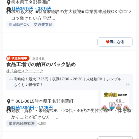
熊本県玉名郡長洲町
月給35万円～38万円
求める人材: ■製造未経験の方大歓迎■ ◎業界未経験OK ◎コツ
コツ働きたい方 学歴...
即日勤務OK
交通費支給
気になる
派遣社員
食品工場での納豆のパック詰め
株式会社スターワーク
高時給！最大1725円｜夜勤17:30～26:30｜未経験OK｜シンプル・
もくもく軽作業！
〒861-0815熊本県玉名郡南関町
時給1380円～1725円
経験・資格 ・未経験OK ・20代～40代の男性活躍中 ・体を動
かすことが好きな方 ・...
業界未経験歓迎
+15個