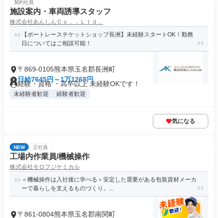
契約社員
施設案内・車両誘導スタッフ
株式会社あんしんＣｏ．，Ｌｔｄ．
【ボートレースチケットショップ長洲】未経験スタートOK！勤務
日についてはご相談可能！
〒869-0105熊本県玉名郡長洲町
日給7645円～1万1268円
経験・資格 ・高卒以上 未経験OKです！
未経験者歓迎
経験者歓迎
気になる
NEW
正社員
工場内作業員/機械操作
株式会社モロフジケミカル
＜機械操作は入社後に学べる＞安定した需要がある包装資材メーカ
ーで暮らしを支えるものづくり。...
〒861-0804熊本県玉名郡南関町