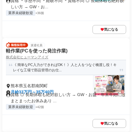
資格 ＊学歴不問 ＊経験不問 ＊資格不問 ◎ 長期休暇も絶対欲
しい方 → GW・お...
業界未経験歓迎
+36個
気になる
派遣社員
軽作業(PCを使った発注作業)
株式会社ヒューマンアイズ
《 簡単なPC入力ができればOK！ 》人と人をつなぐ橋渡し役！キ
レイな工場で部品管理のお仕...
熊本県玉名郡南関町
月給33万円～35万40円
資格 ◎ 長期休暇も絶対欲しい方 → GW・お盆・年末年始には
まとまったお休みあり ...
業界未経験歓迎
+42個
気になる