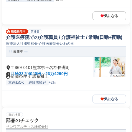
気になる
正社員
介護医療院での介護職員 / 介護福祉士 / 常勤(日勤+夜勤)
医療法人社団聖和会 介護医療院せいわの里
募集中
〒869-0101熊本県玉名郡長洲町
月給23万4040円～26万4290円
応募条件 介護福祉士
車通勤OK
経験者歓迎
+2個
気になる
契約社員
部品のチェック
サンワアルティス株式会社