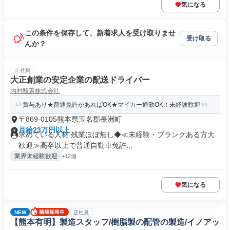
気になる
この条件を保存して、新着求人を受け取りませ
受け取る
んか？
正社員
大正創業の安定企業の配送ドライバー
内村酸素株式会社
賞与あり★普通免許があればOK★マイカー通勤OK！未経験歓迎
〒869-0105熊本県玉名郡長洲町
月給23万円以上
求めている人材 残業ほぼ無し◆≪未経験・ブランクある方大
歓迎≫高卒以上で普通自動車免許...
業界未経験歓迎
+12個
気になる
NEW
正社員
【熊本有明】製造スタッフ/樹脂製の配管の製造/イノアッ