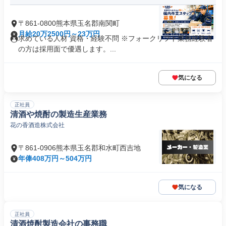
〒861-0800熊本県玉名郡南関町
月給20万2500円～23万円
求めている人材 資格・経験不問 ※フォークリフト業務経験者
の方は採用面で優遇します。...
気になる
正社員
清酒や焼酎の製造生産業務
花の香酒造株式会社
〒861-0906熊本県玉名郡和水町西吉地
年俸408万円～504万円
気になる
正社員
清酒焼酎製造会社の事務職