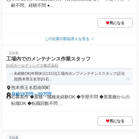
齢不問、経験不問 ●...
気になる
この企業の類似求人を見る
正社員
工場内でのメンテナンス作業スタッフ
白石ホールディングス株式会社
未経験OK|年間休日131日|工場内ポンプメンテナンススタッフ|正社
員|熊本県玉名市|白石...
熊本県玉名郡南関町
月給19万円～20万円
応募条件 ◆業種・職種未経験OK ◆学歴不問 ◆異業種からの
転職OK ◆転職回数不問 ...
気になる
正社員