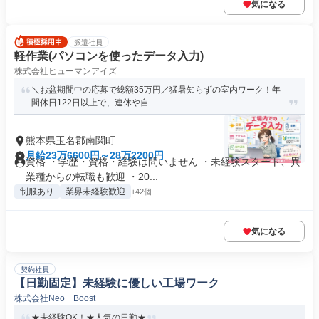
気になる
派遣社員
軽作業(パソコンを使ったデータ入力)
株式会社ヒューマンアイズ
＼お盆期間中の応募で総額35万円／猛暑知らずの室内ワーク！年
間休日122日以上で、連休や自...
熊本県玉名郡南関町
月給23万6600円～28万2200円
資格 ・学歴・資格・経験は問いません ・未経験スタート、異
業種からの転職も歓迎 ・20...
制服あり
業界未経験歓迎
+42個
気になる
契約社員
【日勤固定】未経験に優しい工場ワーク
株式会社Neo Boost
★未経験OK！★人気の日勤★