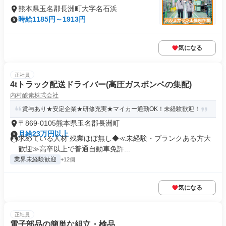
熊本県玉名郡長洲町大字名石浜
時給1185円～1913円
気になる
正社員
4tトラック配送ドライバー(高圧ガスボンベの集配)
内村酸素株式会社
賞与あり★安定企業★研修充実★マイカー通勤OK！未経験歓迎！
〒869-0105熊本県玉名郡長洲町
月給23万円以上
求めている人材 残業ほぼ無し◆≪未経験・ブランクある方大
歓迎≫高卒以上で普通自動車免許...
業界未経験歓迎
+12個
気になる
正社員
電子部品の簡単な組立・検品