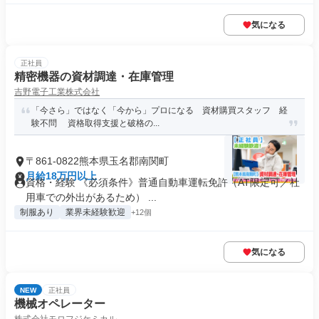
気になる
正社員
精密機器の資材調達・在庫管理
吉野電子工業株式会社
「今さら」ではなく「今から」プロになる 資材購買スタッフ 経
験不問 資格取得支援と破格の...
〒861-0822熊本県玉名郡南関町
月給18万円以上
資格・経験 《必須条件》普通自動車運転免許（AT限定可／社
用車での外出があるため） ...
制服あり
業界未経験歓迎
+12個
気になる
NEW
正社員
機械オペレーター