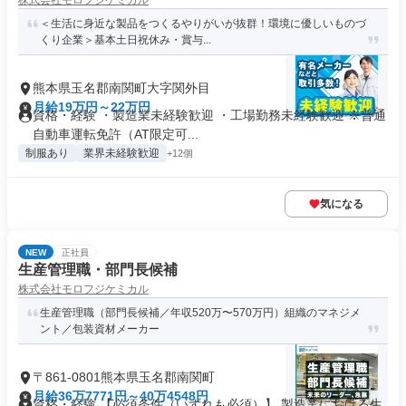
株式会社モロフジケミカル
＜生活に身近な製品をつくるやりがいが抜群！環境に優しいものづ
くり企業＞基本土日祝休み・賞与...
熊本県玉名郡南関町大字関外目
月給19万円～22万円
資格・経験 ・製造業未経験歓迎 ・工場勤務未経験歓迎 ※普通
自動車運転免許（AT限定可...
制服あり
業界未経験歓迎
+12個
気になる
NEW
正社員
生産管理職・部門長候補
株式会社モロフジケミカル
生産管理職（部門長候補／年収520万〜570万円）組織のマネジメ
ント／包装資材メーカー
〒861-0801熊本県玉名郡南関町
月給36万7771円～40万4548円
資格・経験 【必須条件（いずれも必須）】 製造業における生