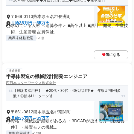
20～40代活躍中◆月給35万円以上◆転勤なし◆熊本県
〒869-0113熊本県玉名郡長洲町
月給35万円～55万円
求めている人材 ＜応募条件＞ ■高卒以上 ■設計、開発、生産技
術、生産管理 品質保証、...
業界未経験歓迎
+20個
気になる
派遣社員
半導体製造の機械設計開発エンジニア
西日本スターワークス株式会社
【経験者採用枠】 ★20代・30代・40代活躍中★ 年収UP事例多
数！◎熊本U・Iターン補...
〒861-0812熊本県玉名郡南関町
月給25万円～35万円
資格 ・機械設計経験がある方 ・3DCADが扱える方 【歓迎要
件】 ・装置モノの機械...
無期雇用派遣
+12個