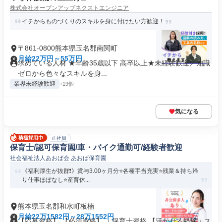
株式会社オープンアップネクストエンジニア
イチからものづくりのスキルを身に付けたい方歓迎！
〒861-0800熊本県玉名郡南関町
月給22万円～55万円
求めている人材 ★年齢35歳以下 高卒以上★未経験歓迎／知識
ゼロから色々なスキルを身...
業界未経験歓迎
+19個
気になる
正社員
保育士/認可保育園/車・バイク通勤可/経験者歓迎
社会福祉法人あおば会 あおば保育園
《福利厚生が抜群❗️》賞与3.00ヶ月分⭐各種手当充実⭐残業＆持ち帰
り仕事ほぼなし⭐産育休...
熊本県玉名郡和水町板楠
月給22万1582円～28万1552円
【応募資格】 【必須資格】 ・保育士資格 【活かせる経験・ス