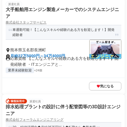
派遣社員
大手船舶用エンジン製造メーカーでのシステムエンジニ
ア
株式会社スタッフサービス
車通勤可能！【こんなスキルや経験のある方を歓迎します！】開発
経験者
熊本県玉名郡長洲町
月給22万5000円～34万4000円
応募資格 【こんなスキルや経験のある方を歓迎します！】開
発経験者 ・ITエンジニアと...
業界未経験歓迎
+24個
気になる
派遣社員
排水処理プラントの設計に伴う配管図等の3D設計エンジ
ニア
株式会社フォーラムエンジニアリング