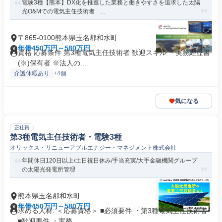
電験3種【熊本】DX化を推進した業務と働きやすさを追求した太陽
光O&Mでの電気主任技術者 ...
〒865-0100熊本県玉名郡和水町
年俸450万円～580万円
資格 応募条件 第3種電気主任技術者 歓迎スキル ・実務経歴書
(※)保有者 ※法人の...
介護休暇あり
+4個
気になる
正社員
第3種電気主任技術者・電験3種
オリックス・リニューアブルエナジー・マネジメント株式会社
年間休日120日以上/土日祝日休み/手当充実/大手金融機関グループ
の太陽光発電所管理
熊本県玉名郡和水町
年俸450万円～580万円
求める人材: ＜応募資格＞ ■必須要件 ・第3種電気主任技術者
■歓迎要件 ・実務...