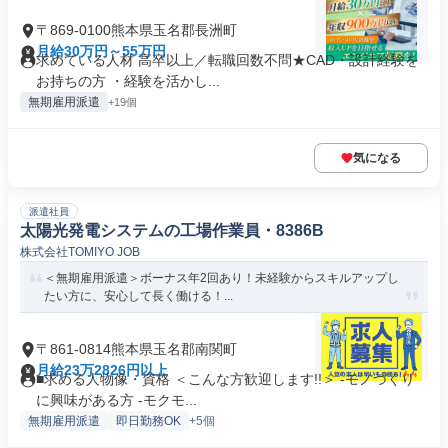
〒869-0100熊本県玉名郡長洲町
月給30万円～55万円
求めている人材 高卒以上／転職回数不問★CAD・設計経験を
お持ちの方 ・経験を活かし...
無期雇用派遣
+19個
気になる
派遣社員
太陽光発電システムの工場作業員・8386B
株式会社TOMIYO JOB
＜無期雇用派遣＞ボーナス年2回あり！未経験からスキルアップし
たい方に、安心して長く働ける！...
〒861-0814熊本県玉名郡南関町
月給23万2826円以上
■求める人物像・資格 ＜こんな方歓迎します!!＞ -モノづくり
に興味がある方 -モクモ...
無期雇用派遣
即日勤務OK
+5個