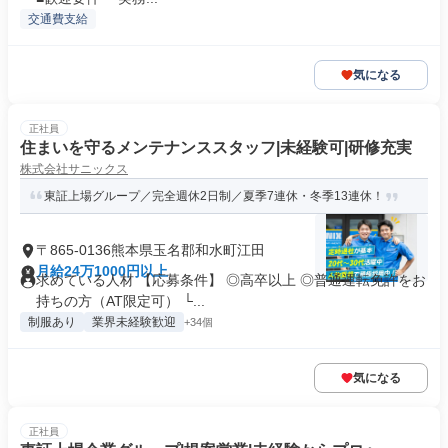
交通費支給
気になる
正社員
住まいを守るメンテナンススタッフ|未経験可|研修充実
株式会社サニックス
東証上場グループ／完全週休2日制／夏季7連休・冬季13連休！
〒865-0136熊本県玉名郡和水町江田
月給24万1000円以上
求めている人材 【応募条件】 ◎高卒以上 ◎普通運転免許をお
持ちの方（AT限定可） └...
制服あり
業界未経験歓迎
+34個
気になる
正社員