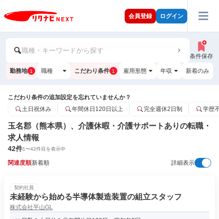
会員登録
ログイン
職種・キーワードから探す
条件保存
勤務地
職種
こだわり条件
雇用形態
年収
新着のみ
1
1
こだわり条件の追加設定を忘れていませんか？
土日祝休み
年間休日120日以上
完全週休2日制
学歴
玉名郡（熊本県）、介護休暇・介護サポートありの転職・
求人情報
42
件
1
〜
42
件目を表示中
関連度順
新着順
詳細表示
契約社員
未経験から始める半導体製造装置の組立スタッフ
株式会社平山GL