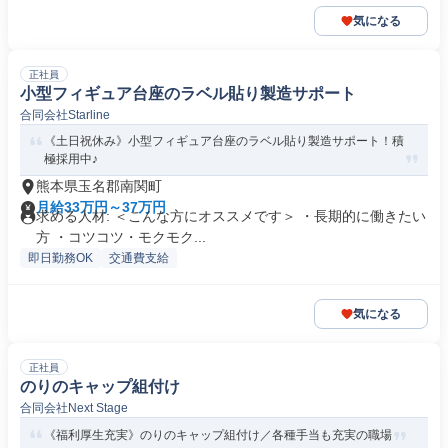
気になる
正社員
小型フィギュア台座のラベル貼り製造サポート
合同会社Starline
《土日祝休み》小型フィギュア台座のラベル貼り製造サポート！積
極採用中♪
熊本県玉名郡南関町
月給33万円～37万円
求める人材: ＜こんな方にオススメです＞ ・長期的に働きたい
方 ・コツコツ・モクモク...
即日勤務OK
交通費支給
気になる
正社員
のりのキャップ組付け
合同会社Next Stage
《福利厚生充実》のりのキャップ組付け／各種手当も充実の職場