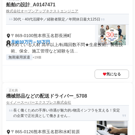
船舶の設計_A0147471
株式会社オープンアップネクストエンジニア
30代・40代活躍中／経験者限定／年間休日最大125日
〒869-0100熊本県玉名郡長洲町
月給30万円～55万円
求めている人材 高卒以上/転職回数不問★生産技術、製造技
術、保全、施工管理など経験を活...
無期雇用派遣
+19個
気になる
正社員
機械部品などの配送ドライバー_5708
セイノースーパーエクスプレス株式会社
長く働くための手厚い待遇が魅力的♪物流インフラを支える！安定
の企業で正社員として働きません...
〒865-0126熊本県玉名郡和水町前原