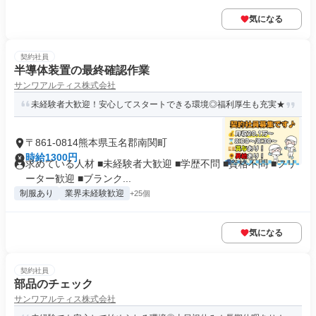
気になる
契約社員
半導体装置の最終確認作業
サンワアルティス株式会社
未経験者大歓迎！安心してスタートできる環境◎福利厚生も充実★
〒861-0814熊本県玉名郡南関町
時給1300円
求めている人材 ■未経験者大歓迎 ■学歴不問 ■資格不問 ■フリ
ーター歓迎 ■ブランク...
制服あり
業界未経験歓迎
+25個
気になる
契約社員
部品のチェック
サンワアルティス株式会社