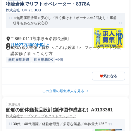
物流倉庫でリフトオペレーター・8378A
株式会社TOMIYO JOB
＜無期雇用派遣＞安心して長く働ける！ボーナス年2回あり！事前
研修もあるから安心◎
〒869-0111熊本県玉名郡長洲町
月給27万4000円以上
■求める人物像・資格 ＜これは必須!!＞ -フォークリフト技能
講習修了者 ＜こんな方...
無期雇用派遣
即日勤務OK
+6個
気になる
この企業の類似求人を見る
派遣社員
船舶の船体艤装品設計(製作図作成含む)_A0133361
株式会社オープンアップネクストエンジニア
30代・40代活躍／経験者限定／多彩な製品／年休最大125日