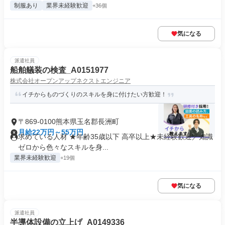
制服あり
業界未経験歓迎
+36個
気になる
派遣社員
船舶艤装の検査_A0151977
株式会社オープンアップネクストエンジニア
イチからものづくりのスキルを身に付けたい方歓迎！
〒869-0100熊本県玉名郡長洲町
月給22万円～55万円
求めている人材 ★年齢35歳以下 高卒以上★未経験歓迎／知識
ゼロから色々なスキルを身...
業界未経験歓迎
+19個
気になる
派遣社員
半導体設備の立上げ_A0149336