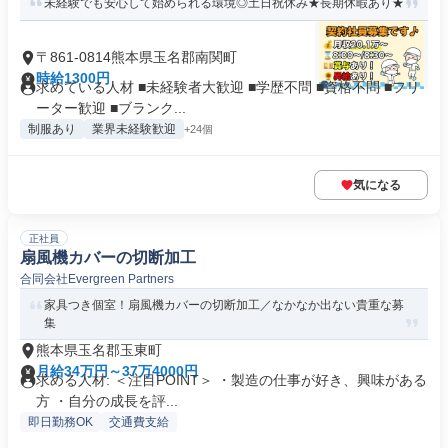
未経験でも安心して始められる環境◎土日祝休み★長期休暇あり★
〒861-0814熊本県玉名郡南関町
時給1300円
求めている人材 ■未経験者大歓迎 ■学歴不問 ■資格不問 ■フリ
ーター歓迎 ■ブランク...
制服あり
業界未経験歓迎
+24個
気になる
正社員
扇風機カバーの切断加工
合同会社Evergreen Partners
家具つき個室！扇風機カバーの切断加工／なかなか出ない貴重な募
集
熊本県玉名郡玉東町
月給34万円～37万4000円
求める人材: ＜注目POINT＞ ・製造の仕事が好き、興味がある
方 ・自分の成長を評...
即日勤務OK
交通費支給