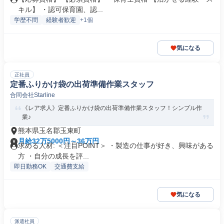
キル】 ・認可保育園、認...
学歴不問
経験者歓迎
+1個
気になる
正社員
定番ふりかけ袋の出荷準備作業スタッフ
合同会社Starline
《レア求人》定番ふりかけ袋の出荷準備作業スタッフ！シンプル作
業♪
熊本県玉名郡玉東町
月給32万5000円～36万円
求める人材: ＜注目POINT＞ ・製造の仕事が好き、興味がある
方 ・自分の成長を評...
即日勤務OK
交通費支給
気になる
派遣社員