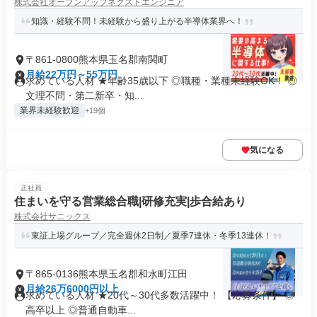
株式会社オープンアップネクストエンジニア
知識・経験不問！未経験から盛り上がる半導体業界へ！
〒861-0800熊本県玉名郡南関町
月給22万円～55万円
求めている人材 ★年齢35歳以下 ◎職種・業種未経験OK！ ◎
文理不問・第二新卒・知...
業界未経験歓迎
+19個
気になる
正社員
住まいを守る営業総合職|研修充実|歩合給あり
株式会社サニックス
東証上場グループ／完全週休2日制／夏季7連休・冬季13連休！
〒865-0136熊本県玉名郡和水町江田
月給26万6000円以上
求めている人材 ★20代～30代多数活躍中！ 【応募条件】 ◎
高卒以上 ◎普通自動車...