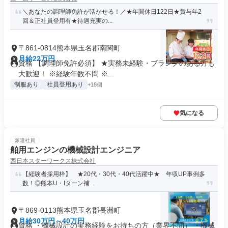
＼あなたの調理師免許が活かせる！／★年間休日122日★賞与年2
回＆正社員登用有★待遇充実の...
〒861-0814熊本県玉名郡南関町
月給22万円
資格 【調理師免許必須】 ★実務未経験・ブランクのある方も
大歓迎！ ※経験年数不問 ※...
制服あり
社員登用あり
+18個
気になる
派遣社員
舶用エンジンの機械設計エンジニア
西日本スターワークス株式会社
【経験者採用枠】 ★20代・30代・40代活躍中★ 年収UP事例多
数！◎熊本U・Iターン補...
〒869-0113熊本県玉名郡長洲町
月給30万円～40万円
資格 ・機械設計の実務経験をお持ちの方（業界不問） ・機械