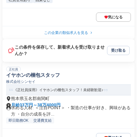
社員登用あり
残業なし
気になる
この企業の類似求人を見る
この条件を保存して、新着求人を受け取りませ
受け取る
んか？
正社員
イヤホンの梱包スタッフ
株式会社シンセイ
《正社員採用》イヤホンの梱包スタッフ！未経験歓迎♪
熊本県玉名郡南関町
月給33万円～38万4000円
求める人材: ＜注目POINT＞ ・製造の仕事が好き、興味がある
方 ・自分の成長を評...
即日勤務OK
交通費支給