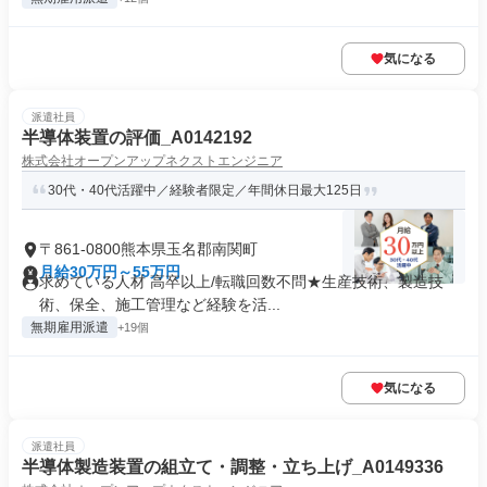
気になる
派遣社員
半導体装置の評価_A0142192
株式会社オープンアップネクストエンジニア
30代・40代活躍中／経験者限定／年間休日最大125日
〒861-0800熊本県玉名郡南関町
月給30万円～55万円
求めている人材 高卒以上/転職回数不問★生産技術、製造技
術、保全、施工管理など経験を活...
無期雇用派遣
+19個
気になる
派遣社員
半導体製造装置の組立て・調整・立ち上げ_A0149336