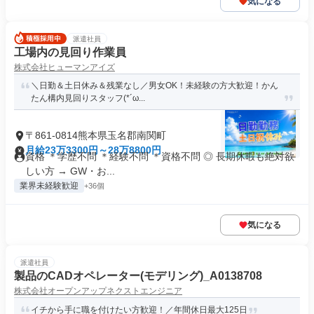
気になる
派遣社員
工場内の見回り作業員
株式会社ヒューマンアイズ
＼日勤＆土日休み＆残業なし／男女OK！未経験の方大歓迎！かん
たん構内見回りスタッフ(*´ω...
〒861-0814熊本県玉名郡南関町
月給23万3300円～28万8800円
資格 ＊学歴不問 ＊経験不問 ＊資格不問 ◎ 長期休暇も絶対欲
しい方 → GW・お...
業界未経験歓迎
+36個
気になる
派遣社員
製品のCADオペレーター(モデリング)_A0138708
株式会社オープンアップネクストエンジニア
イチから手に職を付けたい方歓迎！／年間休日最大125日