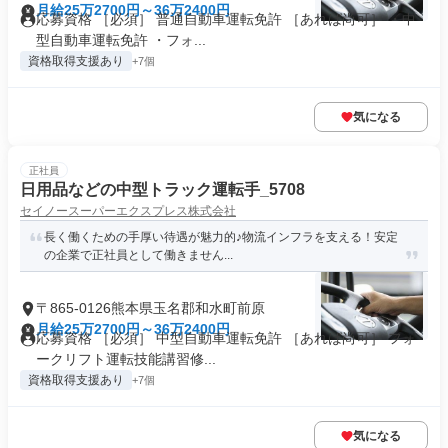
月給25万2700円～36万2400円
応募資格 ［必須］ 普通自動車運転免許 ［あれば尚可］ ・中
型自動車運転免許 ・フォ...
資格取得支援あり
+7個
気になる
正社員
日用品などの中型トラック運転手_5708
セイノースーパーエクスプレス株式会社
長く働くための手厚い待遇が魅力的♪物流インフラを支える！安定
の企業で正社員として働きません...
〒865-0126熊本県玉名郡和水町前原
月給25万2700円～36万2400円
応募資格 ［必須］ 中型自動車運転免許 ［あれば尚可］ フォ
ークリフト運転技能講習修...
資格取得支援あり
+7個
気になる