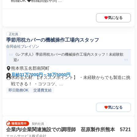
転職OK ◆転職回数不問 ...
気になる
正社員
季節用枕カバーの機械操作工場内スタッフ
合同会社ブレイゾン
《レア求人》季節用枕カバーの機械操作工場内スタッフ！未経験歓
迎♪
熊本県玉名郡南関町
月給31万7000円～36万5000円
求める人材: 【オススメポイント】 ・未経験からでも製造に挑
戦できる！ ・コツコツ、...
即日勤務OK
交通費支給
気になる
契約社員
企業内/企業関連施設での調理師 荏原製作所熊本 5721
エームサービス株式会社