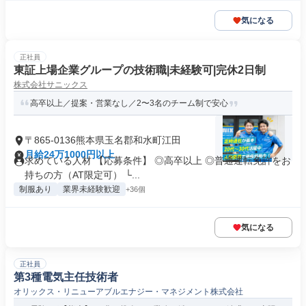
気になる
正社員
東証上場企業グループの技術職|未経験可|完休2日制
株式会社サニックス
高卒以上／提案・営業なし／2〜3名のチーム制で安心
〒865-0136熊本県玉名郡和水町江田
月給24万1000円以上
求めている人材 【応募条件】 ◎高卒以上 ◎普通運転免許をお
持ちの方（AT限定可） └...
制服あり
業界未経験歓迎
+36個
気になる
正社員
第3種電気主任技術者
オリックス・リニューアブルエナジー・マネジメント株式会社