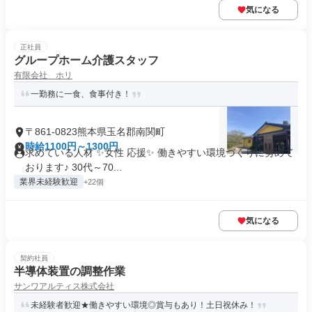
気になる
正社員
グループホーム介護スタッフ
有限会社 ホリ
一勤務に一食、食事付き！
〒861-0823熊本県玉名郡南関町
時給1100円～1300円
求めている人材 ✨女性 応援✨ 働きやすい環境づくりに努めて
おります♪ 30代～70...
業界未経験歓迎
+22個
気になる
契約社員
半導体装置の調整作業
サンワアルティス株式会社
未経験者歓迎★働きやすい環境◎賞与もあり！土日祝休み！