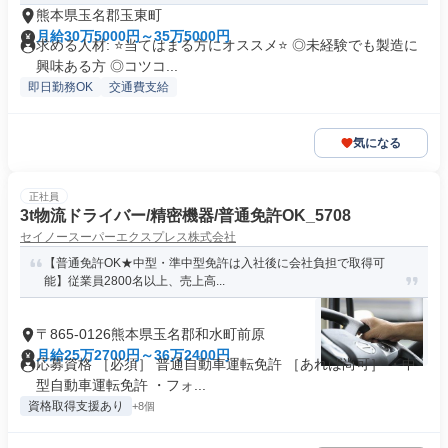
熊本県玉名郡玉東町
月給30万5000円～35万5000円
求める人材: ⭐️当てはまる方にオススメ⭐️ ◎未経験でも製造に
興味ある方 ◎コツコ...
即日勤務OK
交通費支給
気になる
正社員
3t物流ドライバー/精密機器/普通免許OK_5708
セイノースーパーエクスプレス株式会社
【普通免許OK★中型・準中型免許は入社後に会社負担で取得可
能】従業員2800名以上、売上高...
〒865-0126熊本県玉名郡和水町前原
月給25万2700円～36万2400円
応募資格 ［必須］ 普通自動車運転免許 ［あれば尚可］ ・中
型自動車運転免許 ・フォ...
資格取得支援あり
+8個