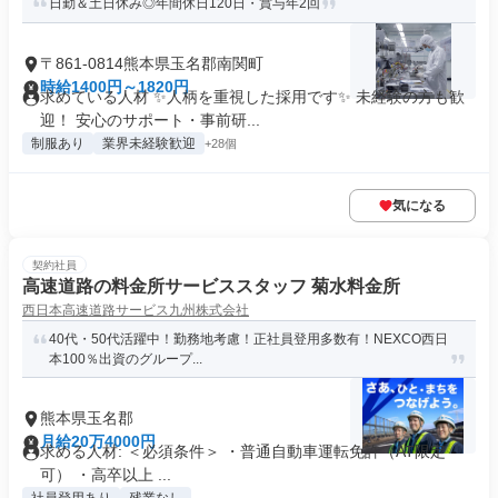
日勤＆土日休み◎年間休日120日・賞与年2回
〒861-0814熊本県玉名郡南関町
時給1400円～1820円
求めている人材 ✨人柄を重視した採用です✨ 未経験の方も歓
迎！ 安心のサポート・事前研...
制服あり
業界未経験歓迎
+28個
気になる
契約社員
高速道路の料金所サービススタッフ 菊水料金所
西日本高速道路サービス九州株式会社
40代・50代活躍中！勤務地考慮！正社員登用多数有！NEXCO西日
本100％出資のグループ...
熊本県玉名郡
月給20万4000円
求める人材: ＜必須条件＞ ・普通自動車運転免許（AT限定
可） ・高卒以上 ...