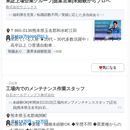
東証上場企業グループ|提案営業|未経験からプロへ
株式会社サニックス
福利厚生充実／転職回数不問／実績に応じた歩合給あり
〒865-0136熊本県玉名郡和水町江田
月給26万6000円以上
求めている人材 ★20代～30代多数活躍中！ 【応募条件】 ◎
高卒以上 ◎普通自動車...
制服あり
業界未経験歓迎
+38個
気になる
正社員
工場内でのメンテナンス作業スタッフ
白石ホールディングス株式会社
未経験OK|年間休日131日|工場内ポンプメンテナンススタッフ|正社
員|熊本県玉名市|白石...
熊本県玉名郡南関町
月給19万円～20万円
応募条件 ◆業種・職種未経験OK ◆学歴不問 ◆異業種からの