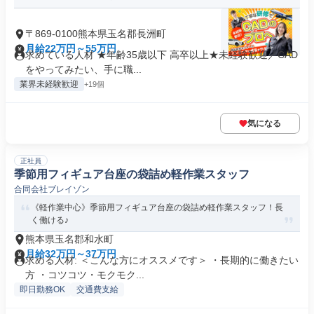
〒869-0100熊本県玉名郡長洲町
月給22万円～55万円
求めている人材 ★年齢35歳以下 高卒以上★未経験歓迎／CAD
をやってみたい、手に職...
業界未経験歓迎
+19個
気になる
正社員
季節用フィギュア台座の袋詰め軽作業スタッフ
合同会社ブレイゾン
《軽作業中心》季節用フィギュア台座の袋詰め軽作業スタッフ！長
く働ける♪
熊本県玉名郡和水町
月給32万円～37万円
求める人材: ＜こんな方にオススメです＞ ・長期的に働きたい
方 ・コツコツ・モクモク...
即日勤務OK
交通費支給