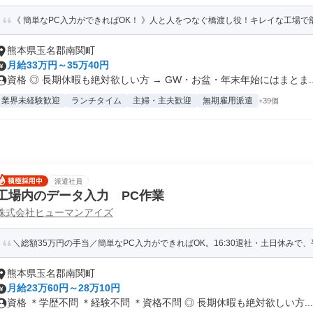
《 簡単なPC入力ができればOK！ 》人と人をつなぐ橋渡し役！キレイな工場で部品
熊本県玉名郡南関町
月給33万円～35万40円
資格 ◎ 長期休暇も絶対欲しい方 → GW・お盆・年末年始にはまとま..
業界未経験歓迎
ランチタイム
主婦・主夫歓迎
無期雇用派遣
+39個
派遣社員
工場内のデータ入力 PC作業
株式会社ヒューマンアイズ
＼総額35万円の手当／簡単なPC入力ができればOK。16:30退社・土日休みで、平
熊本県玉名郡南関町
月給23万60円～28万10円
資格 ＊学歴不問 ＊経験不問 ＊資格不問 ◎ 長期休暇も絶対欲しい方...