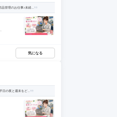
管理のお仕事♪未経...
.
気になる
日の夜と週末をど...