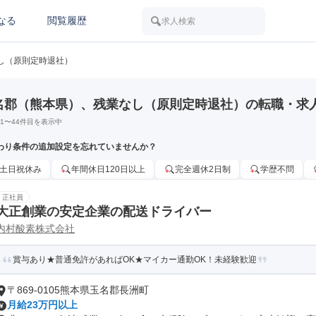
なる
閲覧履歴
求人検索
し（原則定時退社）
名郡（熊本県）、残業なし（原則定時退社）の転職・求
1
〜
44
件目を表示中
わり条件の追加設定を忘れていませんか？
土日祝休み
年間休日120日以上
完全週休2日制
学歴不問
正社員
大正創業の安定企業の配送ドライバー
内村酸素株式会社
賞与あり★普通免許があればOK★マイカー通勤OK！未経験歓迎
〒869-0105熊本県玉名郡長洲町
月給23万円以上