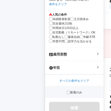
条件をクリア
人気の条件
未経験者歓迎
土日祝休み
完全週休2日制
年間休日120日以上
在宅勤務（リモートワーク）OK
転勤なし
服装自由
年齢不問
学歴不問
語学力を活かせる
雇用形態
年収
すべての条件をクリア
新着のみ
検索