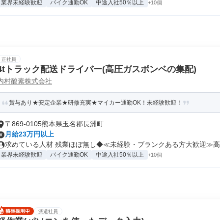
業界未経験歓迎
バイク通勤OK
中途入社50％以上
+10個
正社員
4tトラック配送ドライバー(高圧ガスボンベの集配)
内村酸素株式会社
賞与あり★安定企業★研修充実★マイカー通勤OK！未経験歓迎！
〒869-0105熊本県玉名郡長洲町
月給23万円以上
求めている人材 残業ほぼ無し◆≪未経験・ブランクある方大歓迎≫高卒
業界未経験歓迎
バイク通勤OK
中途入社50％以上
+10個
派遣社員