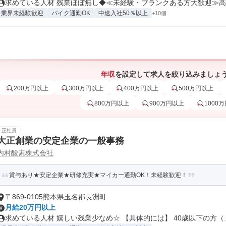
求めている人材 残業ほぼ無し◆≪未経験・ブランクある方大歓迎≫高卒
業界未経験歓迎
バイク通勤OK
中途入社50％以上
+10個
年収
を設定して求人を絞り込みましょ
200万円以上
300万円以上
400万円以上
500万円以上
800万円以上
900万円以上
1000
正社員
大正創業の安定企業の一般事務
内村酸素株式会社
賞与あり★安定企業★研修充実★マイカー通勤OK！未経験歓迎！
〒869-0105熊本県玉名郡長洲町
月給20万円以上
求めている人材 嬉しい残業少なめ☆ 【具体的には】 40歳以下の方（..