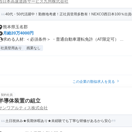
西日本高速道路サービス九州株式会社
40代・50代活躍中！勤務地考慮！正社員登用多数有！NEXCO西日本100％出
熊本県玉名郡
月給20万4000円
求める人材: ＜必須条件＞ ・普通自動車運転免許（AT限定可） ...
社員登用あり
残業なし
この企業の類似求人を見る
契約社員
半導体装置の組立
サンワアルティス株式会社
土日祝休み★長期休暇あり★未経験でも丁寧な研修があるから安心