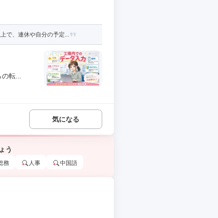
で、連休や自分の予定...
転...
気になる
ょう
総務
人事
中国語