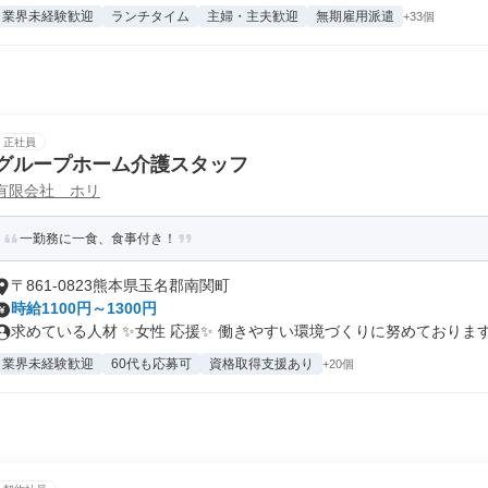
業界未経験歓迎
ランチタイム
主婦・主夫歓迎
無期雇用派遣
+33個
正社員
グループホーム介護スタッフ
有限会社 ホリ
一勤務に一食、食事付き！
〒861-0823熊本県玉名郡南関町
時給1100円～1300円
求めている人材 ✨女性 応援✨ 働きやすい環境づくりに努めております♪.
業界未経験歓迎
60代も応募可
資格取得支援あり
+20個