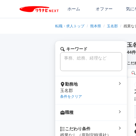
ホーム
オファー
気に
転職・求人トップ
/
熊本県
/
玉名郡
/
残業な
玉
キーワード
44
件
こだ
勤務地
玉名郡
条件をクリア
職種
こだわり条件
残業なし（原則定時退社）