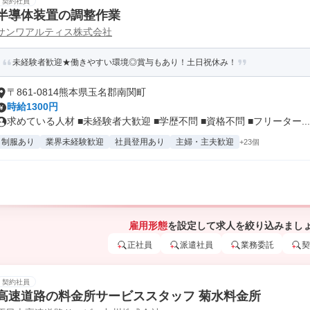
契約社員
半導体装置の調整作業
サンワアルティス株式会社
未経験者歓迎★働きやすい環境◎賞与もあり！土日祝休み！
〒861-0814熊本県玉名郡南関町
時給1300円
求めている人材 ■未経験者大歓迎 ■学歴不問 ■資格不問 ■フリーター...
制服あり
業界未経験歓迎
社員登用あり
主婦・主夫歓迎
+23個
雇用形態
を設定して求人を絞り込みまし
正社員
派遣社員
業務委託
契
契約社員
高速道路の料金所サービススタッフ 菊水料金所