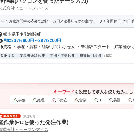
軽作業(パソコンを使ったデータ入力)
株式会社ヒューマンアイズ
＼お盆期間中の応募で総額35万円／猛暑知らずの室内ワーク！年間休日122日以上
熊本県玉名郡南関町
月給23万6600円～28万2200円
資格 ・学歴・資格・経験は問いません ・未経験スタート、異業種からの
制服あり
業界未経験歓迎
主婦・主夫歓迎
無期雇用派遣
+40個
キーワード
を設定して求人を絞り込みまし
事務
経理
不動産
営業
IT
英語
派遣社員
軽作業(PCを使った発注作業)
株式会社ヒューマンアイズ