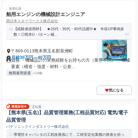
派遣社員
舶用エンジンの機械設計エンジニア
西日本スターワークス株式会社
【経験者採用枠】 ★20代・30代・40代活躍中★ 年収UP事例多
数！◎熊本U・Iターン補...
〒869-0113熊本県玉名郡長洲町
月給30万円～40万円
資格 ・機械設計の実務経験をお持ちの方（業界不問） ・機械
要素（構造・強度・材料・公差...
無期雇用派遣
+14個
気になる
正社員
【熊本県(玉名)】品質管理業務(工程品質対応) 電気/電子
品質管理
パナソニックインダストリー株式会社
導電性キャパシタの工程改善係にて、工程安定化業務の推進を担っ