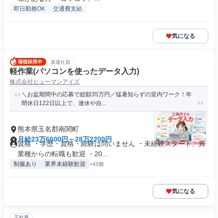
即日勤務OK
交通費支給
気になる
派遣社員
軽作業(パソコンを使ったデータ入力)
株式会社ヒューマンアイズ
＼お盆期間中の応募で総額35万円／猛暑知らずの室内ワーク！年
間休日122日以上で、連休や自...
熊本県玉名郡南関町
月給23万6600円～28万2200円
資格 ・学歴・資格・経験は問いません ・未経験スタート、異
業種からの転職も歓迎 ・20...
制服あり
業界未経験歓迎
+42個
気になる
正社員