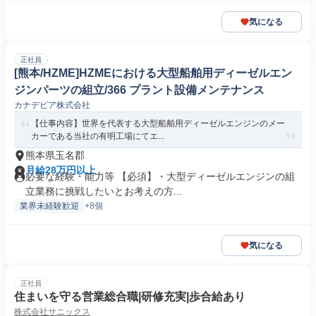
気になる
正社員
[熊本/HZME]HZMEにおける大型船舶用ディーゼルエン
ジンパーツの組立/366 プラント設備メンテナンス
カナデビア株式会社
【仕事内容】世界を代表する大型船舶用ディーゼルエンジンのメー
カーである当社の有明工場にてエ...
熊本県玉名郡
月給28万円以上
必要な経験・能力等 【必須】・大型ディーゼルエンジンの組
立業務に挑戦したいとお考えの方...
業界未経験歓迎
+8個
気になる
正社員
住まいを守る営業総合職|研修充実|歩合給あり
株式会社サニックス