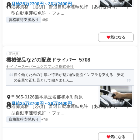
月給25万2700円～36万2400円
応募資格 ［必須］ 普通自動車運転免許 ［あれば尚可］ ・中
型自動車運転免許 ・フォ...
資格取得支援あり
+8個
気になる
正社員
機械部品などの配送ドライバー_5708
セイノースーパーエクスプレス株式会社
長く働くための手厚い待遇が魅力的♪物流インフラを支える！安定
の企業で正社員として働きません...
〒865-0126熊本県玉名郡和水町前原
月給25万2700円～36万2400円
応募資格 ［必須］ 普通自動車運転免許 ［あれば尚可］ ・中
型自動車運転免許 ・フォ...
資格取得支援あり
+7個
気になる