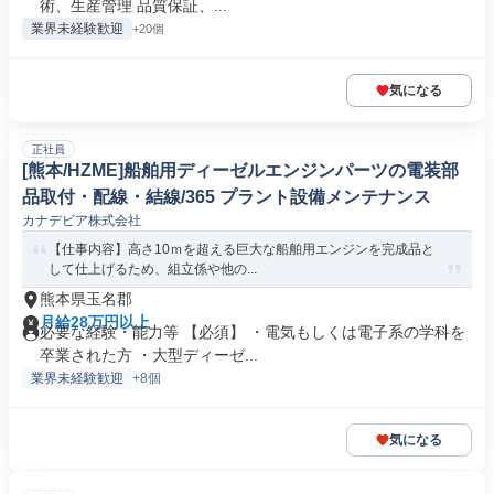
術、生産管理 品質保証、...
業界未経験歓迎
+20個
気になる
正社員
[熊本/HZME]船舶用ディーゼルエンジンパーツの電装部
品取付・配線・結線/365 プラント設備メンテナンス
カナデビア株式会社
【仕事内容】高さ10ｍを超える巨大な船舶用エンジンを完成品と
して仕上げるため、組立係や他の...
熊本県玉名郡
月給28万円以上
必要な経験・能力等 【必須】 ・電気もしくは電子系の学科を
卒業された方 ・大型ディーゼ...
業界未経験歓迎
+8個
気になる