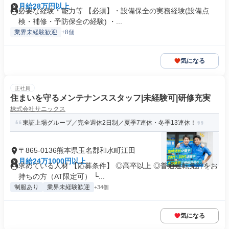
月給28万円以上
必要な経験・能力等 【必須】・設備保全の実務経験(設備点
検・補修・予防保全の経験) ・...
業界未経験歓迎
+8個
気になる
正社員
住まいを守るメンテナンススタッフ|未経験可|研修充実
株式会社サニックス
東証上場グループ／完全週休2日制／夏季7連休・冬季13連休！
〒865-0136熊本県玉名郡和水町江田
月給24万1000円以上
求めている人材 【応募条件】 ◎高卒以上 ◎普通運転免許をお
持ちの方（AT限定可） └...
制服あり
業界未経験歓迎
+34個
気になる