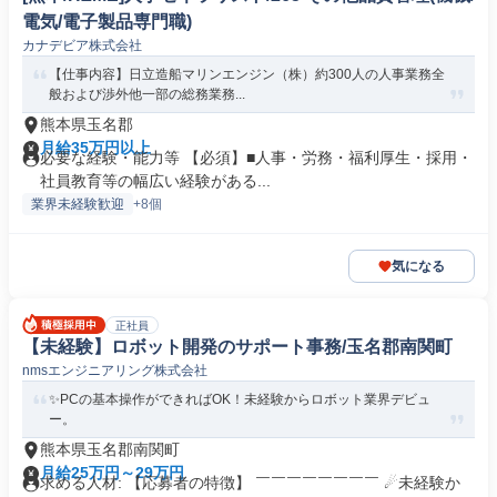
電気/電子製品専門職)
カナデビア株式会社
【仕事内容】日立造船マリンエンジン（株）約300人の人事業務全
般および渉外他一部の総務業務...
熊本県玉名郡
月給35万円以上
必要な経験・能力等 【必須】■人事・労務・福利厚生・採用・
社員教育等の幅広い経験がある...
業界未経験歓迎
+8個
気になる
正社員
【未経験】ロボット開発のサポート事務/玉名郡南関町
nmsエンジニアリング株式会社
✨PCの基本操作ができればOK！未経験からロボット業界デビュ
ー。
熊本県玉名郡南関町
月給25万円～29万円
求める人材: 【応募者の特徴】 ￣￣￣￣￣￣￣￣ ☄未経験か