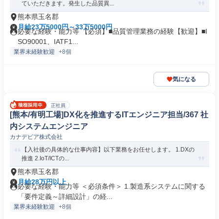
ていただきます。発生した品質異...
熊本県玉名郡
月給23万5000円～33万5000円
必要な経験・能力等 【必須】■品質管理業務の経験【歓迎】■I
SO90001、IATF1...
業界未経験歓迎
+8個
気になる
正社員
[熊本/有明工場]DX化を推進するITエンジニア担当/367 社
内システムエンジニア
カナデビア株式会社
【入社後の具体的な仕事内容】以下業務をお任せします。 1.DXの
推進 2.IoT/ICTの...
熊本県玉名郡
月給28万円以上
必要な経験・能力等 ＜必須条件＞ 1.製造系システムに関する
「要件定義～詳細設計」の経...
業界未経験歓迎
+8個