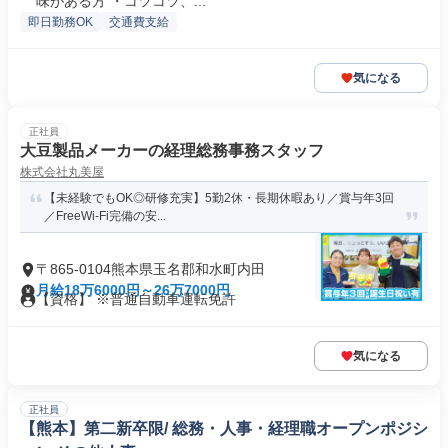
味がある方 ・コツコツ、...
即日勤務OK
交通費支給
気になる
正社員
大豆製品メーカーの経理総務事務スタッフ
株式会社丸美屋
【未経験でもOK◎研修充実】5勤2休・長期休暇あり／賞与年3回
／FreeWi-Fi完備の安...
〒865-0104熊本県玉名郡和水町内田
月給18万6000円～26万7000円
【資格】 ※普通自動車運転免許
気になる
正社員
【熊本】第二新卒限/ 総務・人事・経理職オープンポジシ