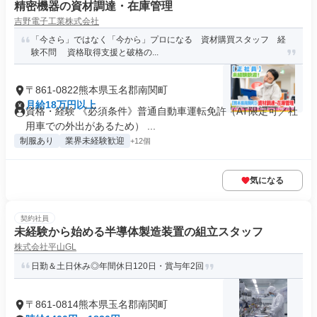
精密機器の資材調達・在庫管理
吉野電子工業株式会社
「今さら」ではなく「今から」プロになる 資材購買スタッフ 経
験不問 資格取得支援と破格の...
〒861-0822熊本県玉名郡南関町
月給18万円以上
資格・経験 《必須条件》普通自動車運転免許（AT限定可／社
用車での外出があるため） ...
制服あり
業界未経験歓迎
+12個
気になる
契約社員
未経験から始める半導体製造装置の組立スタッフ
株式会社平山GL
日勤＆土日休み◎年間休日120日・賞与年2回
〒861-0814熊本県玉名郡南関町