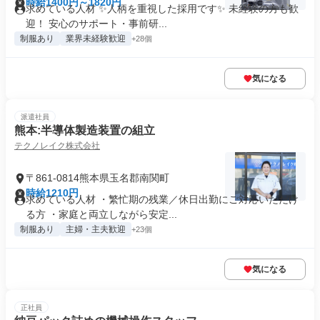
時給1400円～1820円
求めている人材 ✨人柄を重視した採用です✨ 未経験の方も歓
迎！ 安心のサポート・事前研...
制服あり
業界未経験歓迎
+28個
気になる
派遣社員
熊本:半導体製造装置の組立
テクノレイク株式会社
〒861-0814熊本県玉名郡南関町
時給1210円
求めている人材 ・繁忙期の残業／休日出勤にご対応いただけ
る方 ・家庭と両立しながら安定...
制服あり
主婦・主夫歓迎
+23個
気になる
正社員