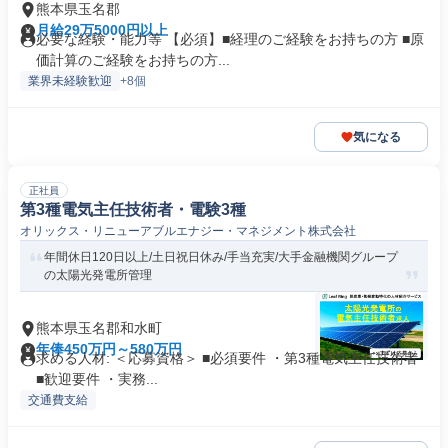
熊本県玉名郡
月給29万5000円以上
必要な経験・能力等 【必須】■経理のご経験をお持ちの方 ■原
価計算のご経験をお持ちの方...
業界未経験歓迎
+8個
気になる
正社員
第3種電気主任技術者・電験3種
オリックス・リニューアブルエナジー・マネジメント株式会社
年間休日120日以上/土日祝日休み/手当充実/大手金融機関グループ
の太陽光発電所管理
熊本県玉名郡和水町
年俸450万円～580万円
求める人材: ＜応募資格＞ ■必須要件 ・第3種電気主任技術者
■歓迎要件 ・実務...
交通費支給