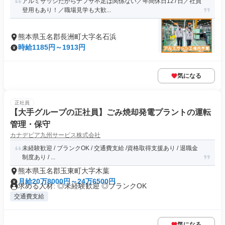
アルミサッシだからナフサ不足は関係ない／年間休日127日／社員
登用もあり！／職場見学も大歓...
熊本県玉名郡長洲町大字名石浜
時給1185円～1913円
気になる
正社員
【大手グループの正社員】ごみ焼却発電プラントの運転
管理・保守
カナデビア九州サービス株式会社
未経験歓迎 / ブランクOK / 交通費支給 /資格取得支援あり / 退職金
制度あり / ...
熊本県玉名郡玉東町大字木葉
月給20万8000円～24万6500円
求める人材: ◎未経験歓迎 ◎ブランクOK
交通費支給
気になる