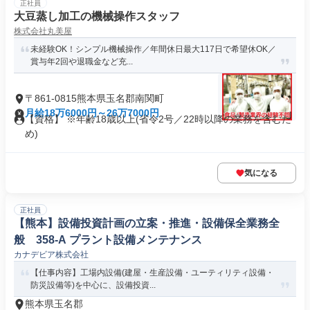
正社員
大豆蒸し加工の機械操作スタッフ
株式会社丸美屋
未経験OK！シンプル機械操作／年間休日最大117日で希望休OK／
賞与年2回や退職金など充...
〒861-0815熊本県玉名郡南関町
月給18万6000円～26万7000円
【資格】 ※年齢18歳以上(省令2号／22時以降の業務を含むた
め)
気になる
正社員
【熊本】設備投資計画の立案・推進・設備保全業務全
般 358-A プラント設備メンテナンス
カナデビア株式会社
【仕事内容】工場内設備(建屋・生産設備・ユーティリティ設備・
防災設備等)を中心に、設備投資...
熊本県玉名郡