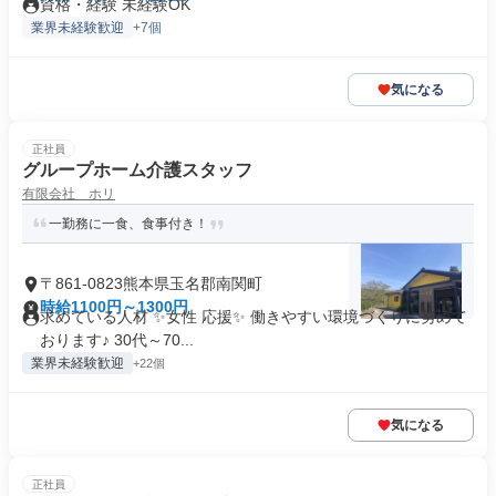
資格・経験 未経験OK
業界未経験歓迎
+7個
気になる
正社員
グループホーム介護スタッフ
有限会社 ホリ
一勤務に一食、食事付き！
〒861-0823熊本県玉名郡南関町
時給1100円～1300円
求めている人材 ✨女性 応援✨ 働きやすい環境づくりに努めて
おります♪ 30代～70...
業界未経験歓迎
+22個
気になる
正社員