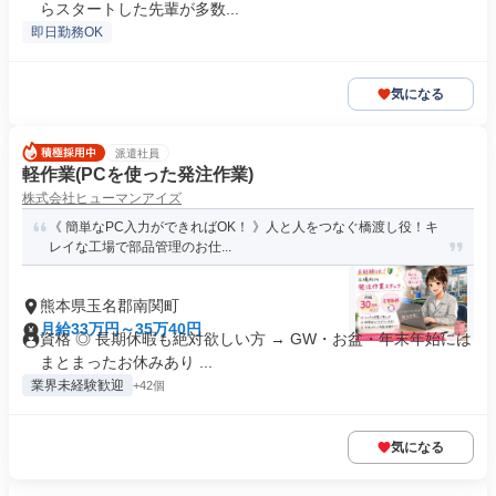
らスタートした先輩が多数...
即日勤務OK
気になる
派遣社員
軽作業(PCを使った発注作業)
株式会社ヒューマンアイズ
《 簡単なPC入力ができればOK！ 》人と人をつなぐ橋渡し役！キ
レイな工場で部品管理のお仕...
熊本県玉名郡南関町
月給33万円～35万40円
資格 ◎ 長期休暇も絶対欲しい方 → GW・お盆・年末年始には
まとまったお休みあり ...
業界未経験歓迎
+42個
気になる