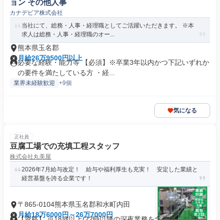
ョン その他人事
カナデビア株式会社
当社にて、総務・人事・経理職としてご活躍いただきます。 ※本
求人は総務・人事・経理職のオー...
熊本県玉名郡
月給26万9500円以上
必要な経験・能力等 【必須】※卒業3年以内かつ下記いずれか
の要件を満たしている方 ・経...
業界未経験歓迎
+9個
気になる
正社員
豆腐工場での充填工程スタッフ
株式会社丸美屋
2026年7月給与改定！ 給与や福利厚生も充実！ 安定した業績と
経営基盤を誇る企業です！
〒865-0104熊本県玉名郡和水町内田
月給18万6000円～26万7000円
【資格】 ※18歳以上(22時以降の深夜業務を含む為)