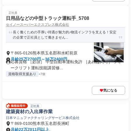
正社員
日用品などの中型トラック運転手_5708
セイノースーパーエクスプレス株式会社
長く働くための手厚い待遇が魅力的♪物流インフラを支える！安定
の企業で正社員として働きません...
〒865-0126熊本県玉名郡和水町前原
月給25万2700円～36万2400円
応募資格 ［必須］ 中型自動車運転免許 ［あれば尚可］ フォ
ークリフト運転技能講習修...
資格取得支援あり
+7個
気になる
正社員
建築資材の入出庫作業
日本マニュファクチャリングサービス株式会社
〒869-0100熊本県玉名郡長洲町
月給22万7011円以上