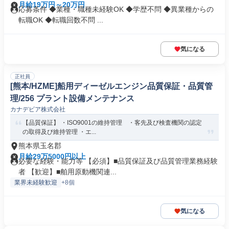
月給19万円～20万円
応募条件 ◆業種・職種未経験OK ◆学歴不問 ◆異業種からの
転職OK ◆転職回数不問 ...
気になる
正社員
[熊本/HZME]船用ディーゼルエンジン品質保証・品質管
理/256 プラント設備メンテナンス
カナデビア株式会社
【品質保証】 ・ISO9001の維持管理 ・客先及び検査機関の認定
の取得及び維持管理 ・エ...
熊本県玉名郡
月給29万5000円以上
必要な経験・能力等 【必須】■品質保証及び品質管理業務経験
者 【歓迎】■舶用原動機関連...
業界未経験歓迎
+8個
気になる