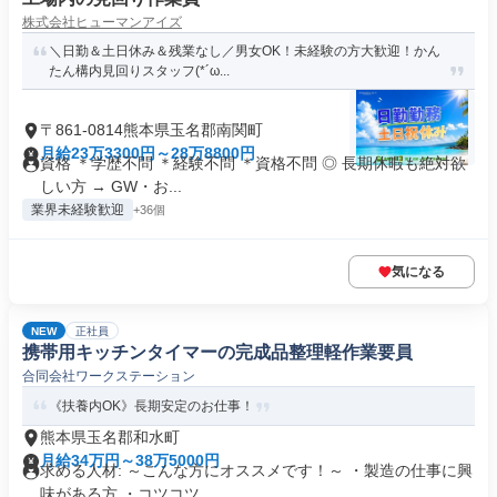
株式会社ヒューマンアイズ
＼日勤＆土日休み＆残業なし／男女OK！未経験の方大歓迎！かん
たん構内見回りスタッフ(*´ω...
〒861-0814熊本県玉名郡南関町
月給23万3300円～28万8800円
資格 ＊学歴不問 ＊経験不問 ＊資格不問 ◎ 長期休暇も絶対欲
しい方 → GW・お...
業界未経験歓迎
+36個
気になる
NEW
正社員
携帯用キッチンタイマーの完成品整理軽作業要員
合同会社ワークステーション
《扶養内OK》長期安定のお仕事！
熊本県玉名郡和水町
月給34万円～38万5000円
求める人材: ～こんな方にオススメです！～ ・製造の仕事に興
味がある方 ・コツコツ、...