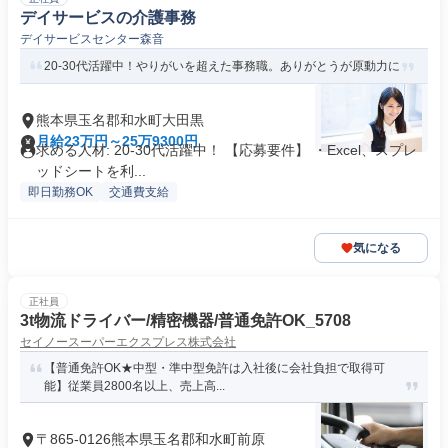
デイサービスの介護事務
デイサービスセンター森音
20-30代活躍中！やりがいを超えた事務職。ありがとうが原動力に
熊本県玉名郡和水町大田黒
月給23万円～25万9300円
求める人材: 20-30代活躍中！ 【応募要件】 ・Excel、スプレ
ッドシートを利...
即日勤務OK
交通費支給
気になる
正社員
3t物流ドライバー/精密機器/普通免許OK_5708
セイノースーパーエクスプレス株式会社
【普通免許OK★中型・準中型免許は入社後に会社負担で取得可
能】従業員2800名以上、売上高...
〒865-0126熊本県玉名郡和水町前原