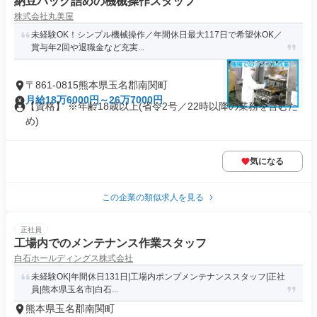
納豆パック詰めの機械操作スタッフ
株式会社丸美屋
未経験OK！シンプル機械操作／年間休日最大117日で希望休OK／
賞与年2回や退職金など充実...
〒861-0815熊本県玉名郡南関町
月給18万6000円～26万7000円
【資格】 ※年齢18歳以上(省令2号／22時以降の業務を含むた
め)
気になる
この企業の類似求人を見る
正社員
工場内でのメンテナンス作業スタッフ
白石ホールディングス株式会社
未経験OK|年間休日131日|工場内ポンプメンテナンススタッフ|正社
員|熊本県玉名市|白石...
熊本県玉名郡南関町