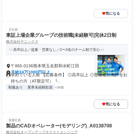
気になる
正社員
東証上場企業グループの技術職|未経験可|完休2日制
株式会社サニックス
高卒以上／提案・営業なし／2〜3名のチーム制で安心
〒865-0136熊本県玉名郡和水町江田
月給24万1000円以上
求めている人材 【応募条件】 ◎高卒以上 ◎普通運転免許をお
持ちの方（AT限定可） └...
制服あり
業界未経験歓迎
+36個
気になる
派遣社員
製品のCADオペレーター(モデリング)_A0138708
株式会社オープンアップネクストエンジニア