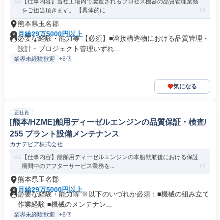
【仕事内容】当社工場内で製造されるプロセス機器の品質管理業務
をご担当頂きます。 【具体的に...
熊本県玉名郡
月給29万5000円以上
必要な経験・能力等 【必須】■溶接構造物における品質管理・
設計・プロジェクト管理いずれ...
業界未経験歓迎
+8個
気になる
正社員
[熊本/HZME]舶用ディーゼルエンジンの品質保証・検査/
255 プラント設備メンテナンス
カナデビア株式会社
【仕事内容】船舶用ディーゼルエンジンの本船就航後における保証
期間中のアフターサービス業務を...
熊本県玉名郡
月給29万5000円以上
必要な経験・能力等 ※以下のいづれか必須：■機械の組み立て
作業経験 ■機械のメンテナン...
業界未経験歓迎
+8個