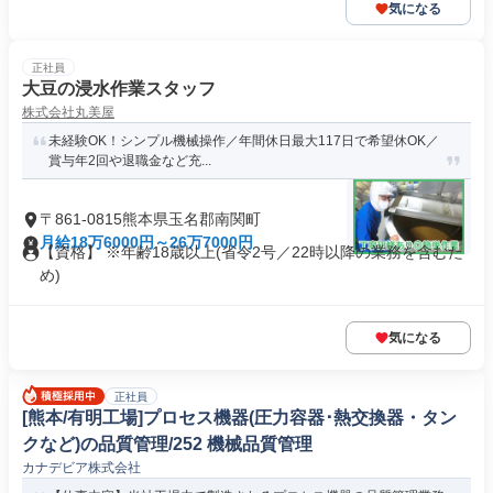
気になる
正社員
大豆の浸水作業スタッフ
株式会社丸美屋
未経験OK！シンプル機械操作／年間休日最大117日で希望休OK／
賞与年2回や退職金など充...
〒861-0815熊本県玉名郡南関町
月給18万6000円～26万7000円
【資格】 ※年齢18歳以上(省令2号／22時以降の業務を含むた
め)
気になる
正社員
[熊本/有明工場]プロセス機器(圧力容器･熱交換器・タン
クなど)の品質管理/252 機械品質管理
カナデビア株式会社