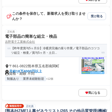
この条件を保存して、新着求人を受け取りませ
受け取る
んか？
正社員
電子部品の簡単な組立・検品
吉野電子工業株式会社
【昨年度賞与5ヶ月分】冷暖房完備の座り作業／電子部品のコツコ
ツ組立・検査／賞与5ヶ月・土日...
〒861-0822熊本県玉名郡南関町
月給18万4000円以上
資格・経験 不問
制服あり
業界未経験歓迎
+12個
気になる
正社員
[熊本/HZME]人事ゼネラリスト/265 その他品質管理(機械/