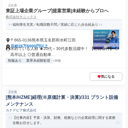
正社員
東証上場企業グループ|提案営業|未経験からプロへ
株式会社サニックス
福利厚生充実／転職回数不問／実績に応じた歩合給あり
〒865-0136熊本県玉名郡和水町江田
月給26万6000円以上
求めている人材 ★20代～30代多数活躍中！ 【応募条件】 ◎
高卒以上 ◎普通自動車...
制服あり
業界未経験歓迎
+38個
気になる
正社員
[熊本/HZME]経理(※原価計算・決算)/331 プラント設備
メンテナンス
カナデビア株式会社
【仕事内容】予算・決算、財務、税務などの企業経理に関する業務
全般お任せします。