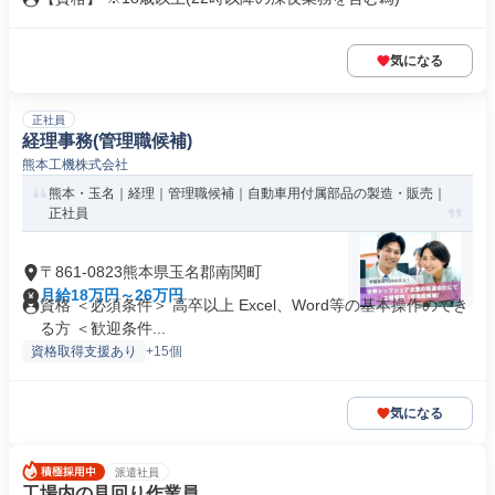
気になる
正社員
経理事務(管理職候補)
熊本工機株式会社
熊本・玉名｜経理｜管理職候補｜自動車用付属部品の製造・販売｜
正社員
〒861-0823熊本県玉名郡南関町
月給18万円～26万円
資格 ＜必須条件＞ 高卒以上 Excel、Word等の基本操作のでき
る方 ＜歓迎条件...
資格取得支援あり
+15個
気になる
派遣社員
工場内の見回り作業員