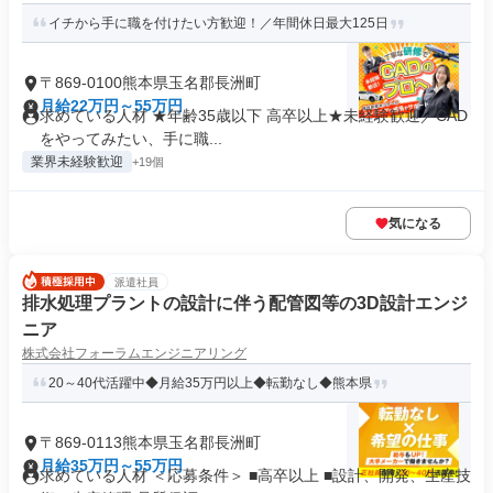
イチから手に職を付けたい方歓迎！／年間休日最大125日
〒869-0100熊本県玉名郡長洲町
月給22万円～55万円
求めている人材 ★年齢35歳以下 高卒以上★未経験歓迎／CAD
をやってみたい、手に職...
業界未経験歓迎
+19個
気になる
派遣社員
排水処理プラントの設計に伴う配管図等の3D設計エンジ
ニア
株式会社フォーラムエンジニアリング
20～40代活躍中◆月給35万円以上◆転勤なし◆熊本県
〒869-0113熊本県玉名郡長洲町
月給35万円～55万円
求めている人材 ＜応募条件＞ ■高卒以上 ■設計、開発、生産技