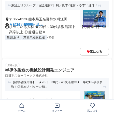
東証上場グループ／完全週休2日制／夏季7連休・冬季13連休！
〒865-0136熊本県玉名郡和水町江田
月給26万6000円以上
求めている人材 ★20代～30代多数活躍中！ 【応募条件】 ◎
高卒以上 ◎普通自動車...
制服あり
業界未経験歓迎
+36個
気になる
派遣社員
半導体製造の機械設計開発エンジニア
西日本スターワークス株式会社
【経験者採用枠】 ★20代・30代・40代活躍中★ 年収UP事例多
数！◎熊本U・Iターン補...
〒861-0812熊本県玉名郡南関町
月給25万円～35万円
資格 ・機械設計経験がある方 ・3DCADが扱える方 【歓迎要
ホーム
オファー
気になる
件】 ・装置モノの機械...