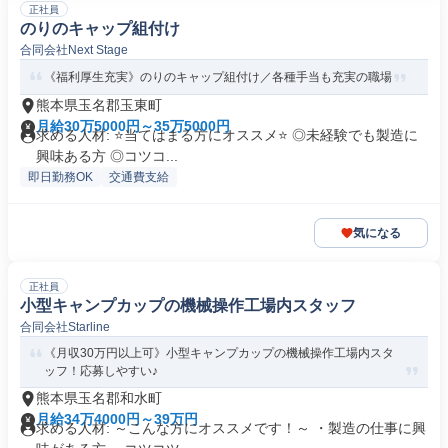
正社員
のりのキャップ組付け
合同会社Next Stage
《福利厚生充実》のりのキャップ組付け／各種手当も充実の職場
熊本県玉名郡玉東町
月給30万5000円～35万5000円
求める人材: ⭐️当てはまる方にオススメ⭐️ ◎未経験でも製造に
興味ある方 ◎コツコ...
即日勤務OK
交通費支給
気になる
正社員
小型キャンプカップの機械操作工場内スタッフ
合同会社Starline
《月収30万円以上可》小型キャンプカップの機械操作工場内スタ
ッフ！応募しやすい♪
熊本県玉名郡和水町
月給34万4000円～39万円
求める人材: ～こんな方にオススメです！～ ・製造の仕事に興