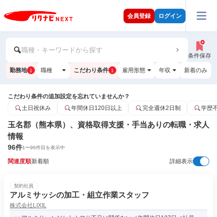
会員登録
ログイン
職種・キーワードから探す
条件保存
勤務地
職種
こだわり条件
雇用形態
年収
新着のみ
1
1
こだわり条件の追加設定を忘れていませんか？
土日祝休み
年間休日120日以上
完全週休2日制
学歴
玉名郡（熊本県）、資格取得支援・手当ありの転職・求人
情報
96
件
1
〜
96
件目を表示中
関連度順
新着順
詳細表示
契約社員
アルミサッシの加工・組立作業スタッフ
株式会社LIXIL