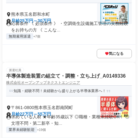
熊本県玉名郡和水町
月給25万円～30万円
応募条件 《 必須条件 》 ・空調衛生設備施工管理の実務経験
をお持ちの方 《 こんな...
無期雇用派遣
+7個
気になる
派遣社員
半導体製造装置の組立て・調整・立ち上げ_A0149336
株式会社オープンアップネクストエンジニア
知識・経験不問！未経験から盛り上がる半導体業界へ！
〒861-0800熊本県玉名郡南関町
月給22万円～55万円
求めている人材 ★年齢35歳以下 ◎職種・業種未経験OK！ ◎
文理不問・第二新卒・知...
業界未経験歓迎
+19個