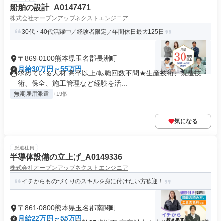
船舶の設計_A0147471
株式会社オープンアップネクストエンジニア
30代・40代活躍中／経験者限定／年間休日最大125日
〒869-0100熊本県玉名郡長洲町
月給30万円～55万円
求めている人材 高卒以上/転職回数不問★生産技術、製造技
術、保全、施工管理など経験を活...
無期雇用派遣
+19個
気になる
派遣社員
半導体設備の立上げ_A0149336
株式会社オープンアップネクストエンジニア
イチからものづくりのスキルを身に付けたい方歓迎！
〒861-0800熊本県玉名郡南関町
月給22万円～55万円