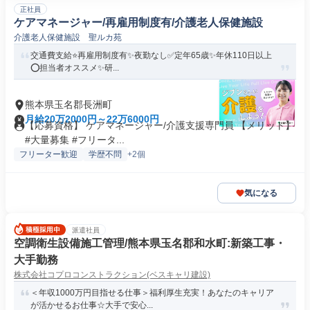
正社員
ケアマネージャー/再雇用制度有/介護老人保健施設
介護老人保健施設 聖ルカ苑
交通費支給⭐️再雇用制度有✨夜勤なし✅️定年65歳✨年休110日以上
⭕️担当者オススメ✨研...
熊本県玉名郡長洲町
月給20万2000円～22万6000円
【応募資格】 ケアマネージャー/介護支援専門員 【メリット】
#大量募集 #フリータ...
フリーター歓迎
学歴不問
+2個
気になる
派遣社員
空調衛生設備施工管理/熊本県玉名郡和水町:新築工事・
大手勤務
株式会社コプロコンストラクション(ベスキャリ建設)
＜年収1000万円目指せる仕事＞福利厚生充実！あなたのキャリア
が活かせるお仕事☆大手で安心...