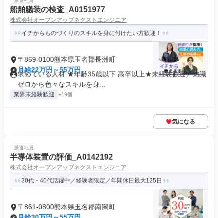
派遣社員
船舶艤装の検査_A0151977
株式会社オープンアップネクストエンジニア
イチからものづくりのスキルを身に付けたい方歓迎！
〒869-0100熊本県玉名郡長洲町
月給22万円～55万円
求めている人材 ★年齢35歳以下 高卒以上★未経験歓迎／知識
ゼロから色々なスキルを身...
業界未経験歓迎
+19個
気になる
派遣社員
半導体装置の評価_A0142192
株式会社オープンアップネクストエンジニア
30代・40代活躍中／経験者限定／年間休日最大125日
〒861-0800熊本県玉名郡南関町
月給30万円～55万円