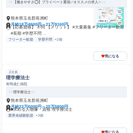
【働きやすさ⭕️】プライベート重視✅️オススメの求人✨
熊本県玉名郡長洲町
月給18万4600円～21万9160円
【応募資格】 不問 【メリット】 #大量募集 #フリーター歓迎
#長期 #学歴不問 ...
フリーター歓迎
学歴不問
+2個
気になる
正社員
理学療法士
有明成仁病院
理学療法士
熊本県玉名郡長洲町
月給22万6000円～25万5800円
■求める人物像・資格 理学療法士
業界未経験歓迎
+3個
気になる