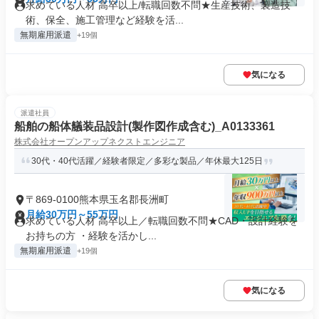
求めている人材 高卒以上/転職回数不問★生産技術、製造技
術、保全、施工管理など経験を活...
無期雇用派遣
+19個
気になる
派遣社員
船舶の船体艤装品設計(製作図作成含む)_A0133361
株式会社オープンアップネクストエンジニア
30代・40代活躍／経験者限定／多彩な製品／年休最大125日
〒869-0100熊本県玉名郡長洲町
月給30万円～55万円
求めている人材 高卒以上／転職回数不問★CAD・設計経験を
お持ちの方 ・経験を活かし...
無期雇用派遣
+19個
気になる