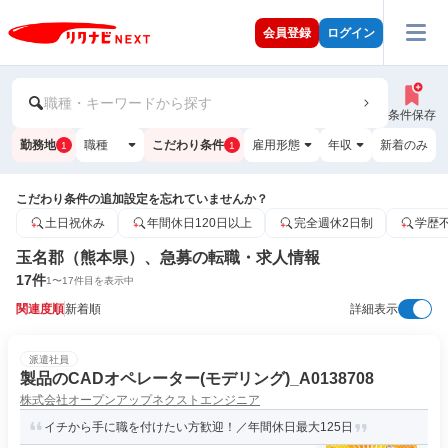
会員登録
ログイン
職種・キーワードから探す
条件保存
勤務地
職種
こだわり条件
雇用形態
年収
新着のみ
1
1
こだわり条件の追加設定を忘れていませんか？
土日祝休み
年間休日120日以上
完全週休2日制
学歴
玉名郡（熊本県）、急募の転職・求人情報
17
件
1
〜
17
件目を表示中
関連度順
新着順
詳細表示
派遣社員
製品のCADオペレーター(モデリング)_A0138708
株式会社オープンアップネクストエンジニア
イチから手に職を付けたい方歓迎！／年間休日最大125日