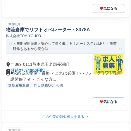
気になる
派遣社員
物流倉庫でリフトオペレーター・8378A
株式会社TOMIYO JOB
＜無期雇用派遣＞安心して長く働ける！ボーナス年2回あり！事前
研修もあるから安心◎
〒869-0111熊本県玉名郡長洲町
月給27万4000円以上
■求める人物像・資格 ＜これは必須!!＞ -フォークリフト技能
講習修了者 ＜こんな方...
無期雇用派遣
即日勤務OK
+6個
気になる
この企業の類似求人を見る
派遣社員