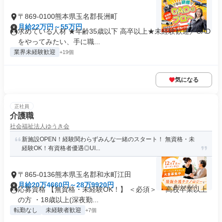
〒869-0100熊本県玉名郡長洲町
月給22万円～55万円
求めている人材 ★年齢35歳以下 高卒以上★未経験歓迎／CAD
をやってみたい、手に職...
業界未経験歓迎
+19個
気になる
正社員
介護職
社会福祉法人ゆうき会
新施設OPEN！経験関わらずみんな一緒のスタート！ 無資格・未
経験OK！有資格者優遇◎UI...
〒865-0136熊本県玉名郡和水町江田
月給20万4660円～28万9920円
応募資格 【無資格・未経験OK！】 ＜必須＞ ・高校卒業以上
の方 ・18歳以上(深夜勤...
転勤なし
未経験者歓迎
+7個