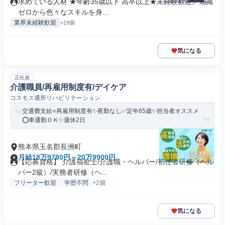
求めている人材 ★年齢35歳以下 高卒以上★未経験歓迎／知識
ゼロから色々なスキルを身...
業界未経験歓迎
+19個
気になる
正社員
介護職員/再雇用制度有/デイケア
コスモス通所リハビリテーション
交通費支給⭐️再雇用制度有✨夜勤なし✅️定年65歳✨担当者オススメ
⭕️車通勤ＯＫ✨週休2日
熊本県玉名郡長洲町
月給18万9780円～20万9900円
【応募資格】 介護福祉士/介護職・ヘルパー/初任者研修（ヘル
パー2級）/実務者研修（ヘ...
フリーター歓迎
学歴不問
+2個
気になる