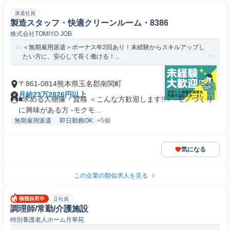
派遣社員
製造スタッフ・快適クリーンルーム・8386
株式会社TOMIYO JOB
＜無期雇用派遣＞ボーナス年2回あり！未経験からスキルアップし
たい方に、安心して長く働ける！...
〒861-0814熊本県玉名郡南関町
月給23万2826円以上
■求める人物像・資格 ＜こんな方歓迎します!!＞ -モノづくり
に興味がある方 -モクモ...
無期雇用派遣
即日勤務OK
+5個
気になる
この企業の類似求人を見る
正社員
調理師/常勤/介護施設
特別養護老人ホーム月華苑