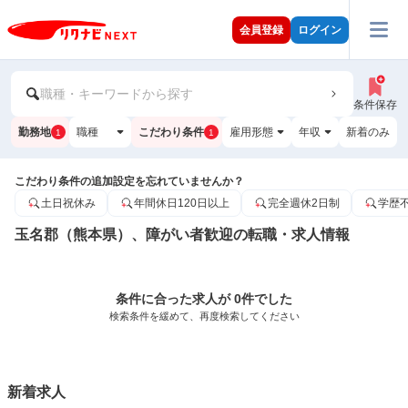
会員登録
ログイン
職種・キーワードから探す
条件保存
勤務地
職種
こだわり条件
雇用形態
年収
新着のみ
1
1
こだわり条件の追加設定を忘れていませんか？
土日祝休み
年間休日120日以上
完全週休2日制
学歴
玉名郡（熊本県）、障がい者歓迎の転職・求人情報
条件に合った求人が 0件でした
検索条件を緩めて、再度検索してください
新着求人