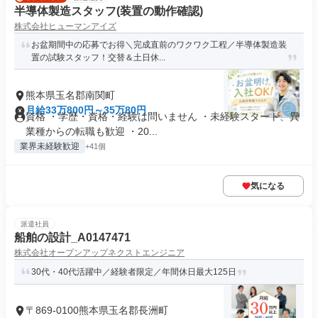
半導体製造スタッフ(装置の動作確認)
株式会社ヒューマンアイズ
お盆期間中の応募でお得＼完成直前のワクワク工程／半導体製造装
置の試験スタッフ！交替＆土日休...
熊本県玉名郡南関町
月給33万800円～35万80円
資格 ・学歴・資格・経験は問いません ・未経験スタート、異
業種からの転職も歓迎 ・20...
業界未経験歓迎
+41個
気になる
派遣社員
船舶の設計_A0147471
株式会社オープンアップネクストエンジニア
30代・40代活躍中／経験者限定／年間休日最大125日
〒869-0100熊本県玉名郡長洲町