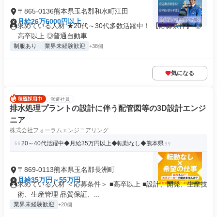
〒865-0136熊本県玉名郡和水町江田
月給26万6000円以上
求めている人材 ★20代～30代多数活躍中！ 【応募条件】 ◎
高卒以上 ◎普通自動車...
制服あり
業界未経験歓迎
+38個
気になる
派遣社員
排水処理プラントの設計に伴う配管図等の3D設計エンジ
ニア
株式会社フォーラムエンジニアリング
20～40代活躍中◆月給35万円以上◆転勤なし◆熊本県
〒869-0113熊本県玉名郡長洲町
月給35万円～55万円
求めている人材 ＜応募条件＞ ■高卒以上 ■設計、開発、生産技
術、生産管理 品質保証、...
業界未経験歓迎
+20個