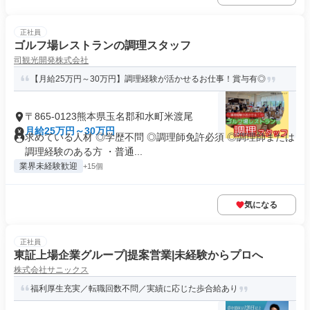
正社員
ゴルフ場レストランの調理スタッフ
司観光開発株式会社
【月給25万円～30万円】調理経験が活かせるお仕事！賞与有◎
〒865-0123熊本県玉名郡和水町米渡尾
月給25万円～30万円
求めている人材 ◎学歴不問 ◎調理師免許必須 ◎調理師または
調理経験のある方 ・普通...
業界未経験歓迎
+15個
気になる
正社員
東証上場企業グループ|提案営業|未経験からプロへ
株式会社サニックス
福利厚生充実／転職回数不問／実績に応じた歩合給あり