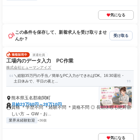
気になる
この条件を保存して、新着求人を受け取りませ
受け取る
んか？
派遣社員
工場内のデータ入力 PC作業
株式会社ヒューマンアイズ
＼総額35万円の手当／簡単なPC入力ができればOK。16:30退社・
土日休みで、平日の夜と...
熊本県玉名郡南関町
月給23万60円～28万10円
資格 ＊学歴不問 ＊経験不問 ＊資格不問 ◎ 長期休暇も絶対欲
しい方 → GW・お...
業界未経験歓迎
+36個
気になる