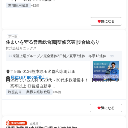
無期雇用派遣
+12個
気になる
正社員
住まいを守る営業総合職|研修充実|歩合給あり
株式会社サニックス
東証上場グループ／完全週休2日制／夏季7連休・冬季13連休！
〒865-0136熊本県玉名郡和水町江田
月給26万6000円以上
求めている人材 ★20代～30代多数活躍中！ 【応募条件】 ◎
高卒以上 ◎普通自動車...
制服あり
業界未経験歓迎
+36個
気になる
正社員