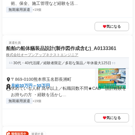
術、保全、施工管理など経験を活...
無期雇用派遣
+19個
気になる
派遣社員
船舶の船体艤装品設計(製作図作成含む)_A0133361
株式会社オープンアップネクストエンジニア
30代・40代活躍／経験者限定／多彩な製品／年休最大125日
〒869-0100熊本県玉名郡長洲町
月給30万円～55万円
求めている人材 高卒以上／転職回数不問★CAD・設計経験を
お持ちの方 ・経験を活かし...
無期雇用派遣
+19個
気になる
派遣社員