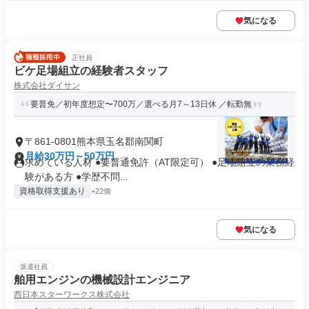
気になる
正社員
ビケ足場組立の経験者スタッフ
株式会社ダイサン
要普免／初年度想定〜700万／選べる月7～13日休 ／転勤無
〒861-0801熊本県玉名郡南関町
月給30万円～50万円
求めている人材 ●要普通免許（AT限定可） ●足場組立の業務経
験がある方 ●学歴不問...
資格取得支援あり
+22個
気になる
派遣社員
舶用エンジンの機械設計エンジニア
西日本スターワークス株式会社