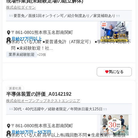
現場作業員(未経験足場の組立解体)
株式会社ダイサン
要普免／面接1回オンライン可／紹介制度あり／家賃補助あり
〒861-0801熊本県玉名郡南関町
月給27万円以上
求めている人材 ●要普通免許（AT限定可） ●学歴不問 ●経験不
問 ●未経験歓迎！社...
業界未経験歓迎
+23個
気になる
派遣社員
半導体装置の評価_A0142192
株式会社オープンアップネクストエンジニア
30代・40代活躍中／経験者限定／年間休日最大125日
〒861-0800熊本県玉名郡南関町
月給30万円～55万円
求めている人材 高卒以上/転職回数不問★生産技術、製造技