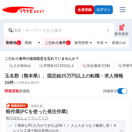
会員登録
ログイン
職種・キーワードから探す
条件保存
勤務地
職種
こだわり条件
雇用形態
年収
新着のみ
1
1
こだわり条件の追加設定を忘れていませんか？
土日祝休み
年間休日120日以上
完全週休2日制
学歴
玉名郡（熊本県）、固定給25万円以上の転職・求人情報
15
件
1
〜
15
件目を表示中
関連度順
新着順
詳細表示
派遣社員
軽作業(PCを使った発注作業)
株式会社ヒューマンアイズ
《 簡単なPC入力ができればOK！ 》人と人をつなぐ橋渡し役！キ
レイな工場で部品管理のお仕...