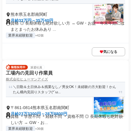
熊本県玉名郡南関町
月給33万円～35万40円
資格 ◎ 長期休暇も絶対欲しい方 → GW・お盆・年末年始には
まとまったお休みあり ...
業界未経験歓迎
+42個
気になる
派遣社員
工場内の見回り作業員
株式会社ヒューマンアイズ
＼日勤＆土日休み＆残業なし／男女OK！未経験の方大歓迎！かん
たん構内見回りスタッフ(*´ω...
〒861-0814熊本県玉名郡南関町
月給23万3300円～28万8800円
資格 ＊学歴不問 ＊経験不問 ＊資格不問 ◎ 長期休暇も絶対欲
しい方 → GW・お...
業界未経験歓迎
+36個