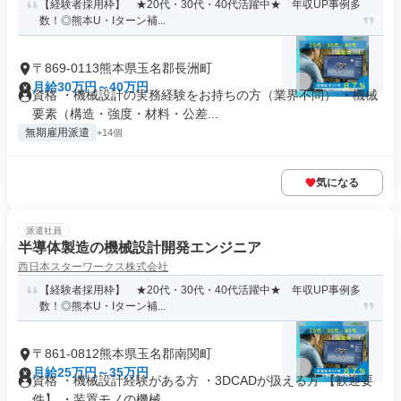
【経験者採用枠】 ★20代・30代・40代活躍中★ 年収UP事例多
数！◎熊本U・Iターン補...
〒869-0113熊本県玉名郡長洲町
月給30万円～40万円
資格 ・機械設計の実務経験をお持ちの方（業界不問） ・機械
要素（構造・強度・材料・公差...
無期雇用派遣
+14個
気になる
派遣社員
半導体製造の機械設計開発エンジニア
西日本スターワークス株式会社
【経験者採用枠】 ★20代・30代・40代活躍中★ 年収UP事例多
数！◎熊本U・Iターン補...
〒861-0812熊本県玉名郡南関町
月給25万円～35万円
資格 ・機械設計経験がある方 ・3DCADが扱える方 【歓迎要
件】 ・装置モノの機械...