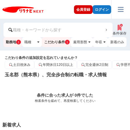
会員登録
ログイン
職種・キーワードから探す
条件保存
勤務地
職種
こだわり条件
雇用形態
年収
新着のみ
1
1
こだわり条件の追加設定を忘れていませんか？
土日祝休み
年間休日120日以上
完全週休2日制
学歴
玉名郡（熊本県）、完全歩合制の転職・求人情報
条件に合った求人が 0件でした
検索条件を緩めて、再度検索してください
新着求人