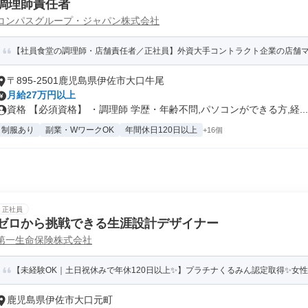
調理師責任者
コンパスグループ・ジャパン株式会社
【社員食堂の調理師・店舗責任者／正社員】外資大手コントラクト企業の店舗
〒895-2501鹿児島県伊佐市大口牛尾
月給27万円以上
資格 【必須資格】 ・調理師 学歴・年齢不問,パソコンができる方,経...
制服あり
副業・WワークOK
年間休日120日以上
+16個
正社員
ゼロから挑戦できる生涯設計デザイナー
第一生命保険株式会社
【未経験OK｜土日祝休みで年休120日以上✨】プラチナくるみん認定取得✨女
鹿児島県伊佐市大口元町