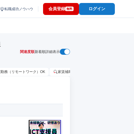
会員登録
ログイン
転職成功ノウハウ
無料
報
関連度順
新着順
詳細表示
宅勤務（リモートワーク）OK
家賃補助・住宅手当あり
固定給25万円