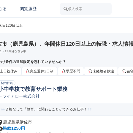
なる
閲覧履歴
求人検索
休日120日以上
佐市（鹿児島県）、年間休日120日以上の転職・求人情
1
〜
17
件目を表示中
わり条件の追加設定を忘れていませんか？
土日祝休み
完全週休2日制
学歴不問
未経験者歓迎
在
契約社員
小中学校で教育サポート業務
トライアロー株式会社
資格なしで「教育」に関わることができるお仕事！
鹿児島県伊佐市
時給1250円