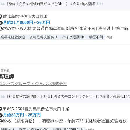
【整備士免許や機械知識ゼロでもOK！】大企業×地域密着！
鹿児島県伊佐市大口原田
月給21万8000円～26万円
求めている人材 要普通自動車運転免許(AT限定不可) 高卒以上*第二新..
業界未経験歓迎
資格取得支援あり
バイク通勤OK
学歴不問
+9個
正社員
調理師
コンパスグループ・ジャパン株式会社
【社員食堂の調理師／正社員】外資大手コントラクトサービス企業／残業代1分単
〒895-2501鹿児島県伊佐市大口牛尾
月給23万円～25万円
資格 【必須資格】 ・調理師 学歴・年齢不問,未経験者歓迎,経験者歓...
制服あり
副業・WワークOK
年間休日120日以上
+14個