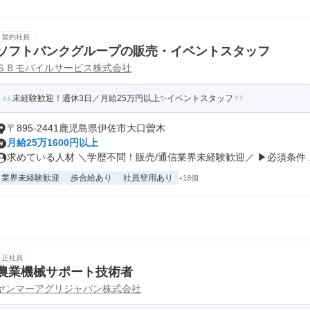
契約社員
ソフトバンクグループの販売・イベントスタッフ
ＳＢモバイルサービス株式会社
未経験歓迎！週休3日／月給25万円以上✨イベントスタッフ
〒895-2441鹿児島県伊佐市大口曽木
月給25万1600円以上
求めている人材 ＼学歴不問！販売/通信業界未経験歓迎／ ▶必須条件 ..
業界未経験歓迎
歩合給あり
社員登用あり
+18個
正社員
農業機械サポート技術者
ヤンマーアグリジャパン株式会社