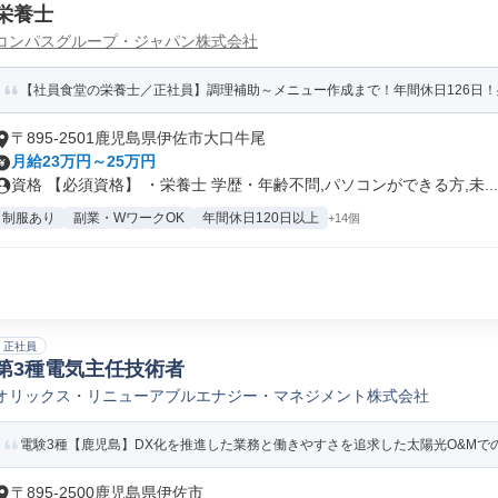
栄養士
コンパスグループ・ジャパン株式会社
【社員食堂の栄養士／正社員】調理補助～メニュー作成まで！年間休日126日！
〒895-2501鹿児島県伊佐市大口牛尾
月給23万円～25万円
資格 【必須資格】 ・栄養士 学歴・年齢不問,パソコンができる方,未...
制服あり
副業・WワークOK
年間休日120日以上
+14個
正社員
第3種電気主任技術者
オリックス・リニューアブルエナジー・マネジメント株式会社
電験3種【鹿児島】DX化を推進した業務と働きやすさを追求した太陽光O&Mで
〒895-2500鹿児島県伊佐市