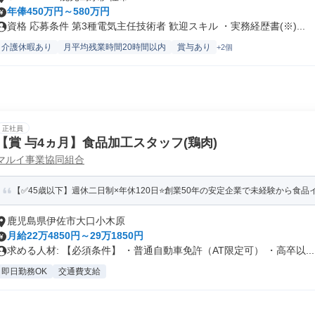
年俸450万円～580万円
資格 応募条件 第3種電気主任技術者 歓迎スキル ・実務経歴書(※)...
介護休暇あり
月平均残業時間20時間以内
賞与あり
+2個
正社員
【賞 与4ヵ月】食品加工スタッフ(鶏肉)
マルイ事業協同組合
【✅45歳以下】週休二日制×年休120日⭐創業50年の安定企業で未経験から食品イ
鹿児島県伊佐市大口小木原
月給22万4850円～29万1850円
求める人材: 【必須条件】 ・普通自動車免許（AT限定可） ・高卒以...
即日勤務OK
交通費支給