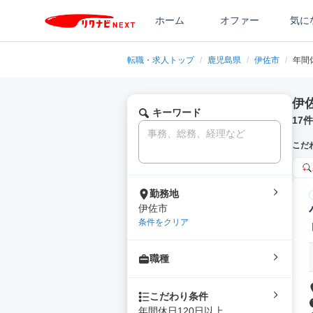
ホーム
オファー
気に
転職・求人トップ
/
鹿児島県
/
伊佐市
/
年間
伊
キーワード
17
件
こだ
勤務地
伊佐市
条件をクリア
職種
こだわり条件
年間休日120日以上