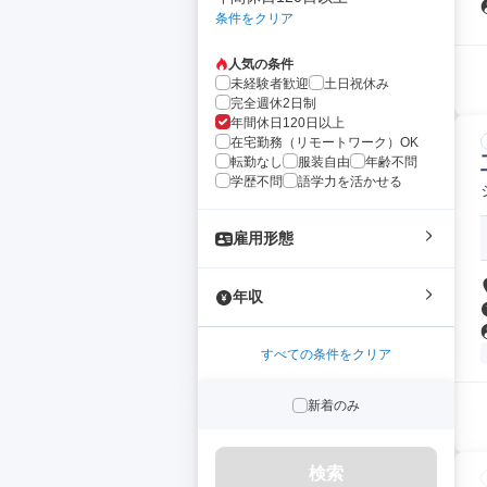
条件をクリア
人気の条件
未経験者歓迎
土日祝休み
完全週休2日制
年間休日120日以上
在宅勤務（リモートワーク）OK
転勤なし
服装自由
年齢不問
学歴不問
語学力を活かせる
雇用形態
年収
すべての条件をクリア
新着のみ
検索