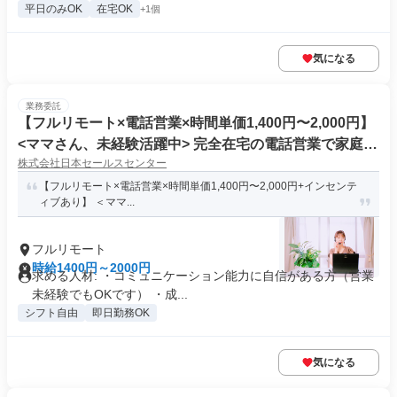
平日のみOK
在宅OK
+1個
気になる
業務委託
【フルリモート×電話営業×時間単価1,400円〜2,000円】
<ママさん、未経験活躍中> 完全在宅の電話営業で家庭と
株式会社日本セールスセンター
仕事の両立を実現
【フルリモート×電話営業×時間単価1,400円〜2,000円+インセンテ
ィブあり】 ＜ママ...
フルリモート
時給1400円～2000円
求める人材: ・コミュニケーション能力に自信がある方（営業
未経験でもOKです） ・成...
シフト自由
即日勤務OK
気になる