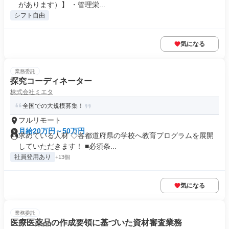
があります）】 ・管理栄...
シフト自由
気になる
業務委託
探究コーディネーター
株式会社ミエタ
全国での大規模募集！
フルリモート
月給20万円～50万円
求めている人材 ◇各都道府県の学校へ教育プログラムを展開
していただきます！ ■必須条...
社員登用あり
+13個
気になる
業務委託
医療医薬品の作成要領に基づいた資材審査業務