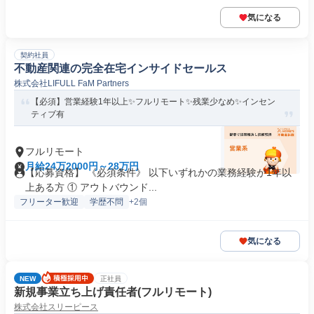
気になる
契約社員
不動産関連の完全在宅インサイドセールス
株式会社LIFULL FaM Partners
【必須】営業経験1年以上✨フルリモート✨残業少なめ✨インセン
ティブ有
フルリモート
月給24万2000円～28万円
【応募資格】 《必須条件》 以下いずれかの業務経験が1年以
上ある方 ① アウトバウンド...
フリーター歓迎
学歴不問
+2個
気になる
NEW
正社員
新規事業立ち上げ責任者(フルリモート)
株式会社スリーピース