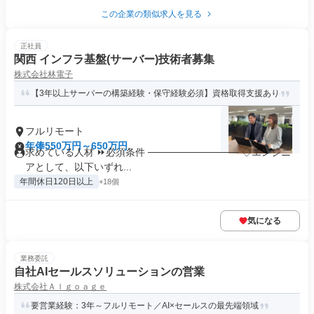
この企業の類似求人を見る
正社員
関西 インフラ基盤(サーバー)技術者募集
株式会社林電子
【3年以上サーバーの構築経験・保守経験必須】資格取得支援あり
フルリモート
年俸550万円～650万円
求めている人材 ⏩必須条件 ───────────── ◇エンジニ
アとして、以下いずれ...
年間休日120日以上
+18個
気になる
業務委託
自社AIセールスソリューションの営業
株式会社Ａｌｇｏａｇｅ
要営業経験：3年～フルリモート／AI×セールスの最先端領域