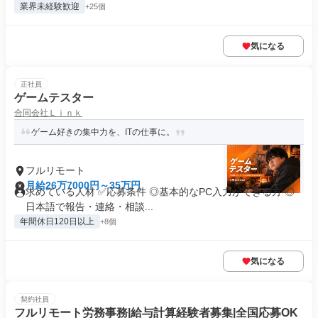
業界未経験歓迎
+25個
気になる
正社員
ゲームテスター
合同会社Ｌｉｎｋ
ゲーム好きの集中力を、ITの仕事に。
フルリモート
月給26万7000円～35万円
求めている人材 ✅応募条件 ◎基本的なPC入力ができる方 ◎
日本語で報告・連絡・相談...
年間休日120日以上
+8個
気になる
契約社員
フルリモート労務事務|給与計算経験者募集|全国応募OK