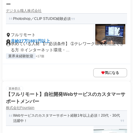
ー
デジタル職人株式会社
Photoshop／CLIP STUDIO経験必須
フルリモート
月給27万1881円以上
求めている人材 【✅必須条件】 ➀テレワーク環境を用意でき
る方 ※インターネット環境・...
業界未経験歓迎
+17個
気になる
業務委託
【フルリモート】自社開発Webサービスのカスタマーサ
ポートメンバー
株式会社Fountain
Webサービスのカスタマーサポート経験1年以上必須！20代・30代
活躍中！