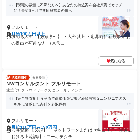
【現職の裁量に不満な方へ】あなたの持込案を会社原資でカタチ
に！最短6ヶ月で共同経営者の道へ
フルリモート
月給100万円以上
求める人材: 【必須条件】 ・大卒以上 ・応募時に新規事業案
の提出が可能な方 （※形...
気になる
業務委託
NWコンサルタント フルリモート
株式会社クラウドワークス コンサルティング
【完全審査制】直商流で高単価を実現／経験豊富なエンジニアのス
キルに合致した案件を多数保有
フルリモート
月給110万円～130万円
応募資格 【必須】 ・ネットワークまたはセキュリティ領域に
おける上流設計・アーキテクチ...