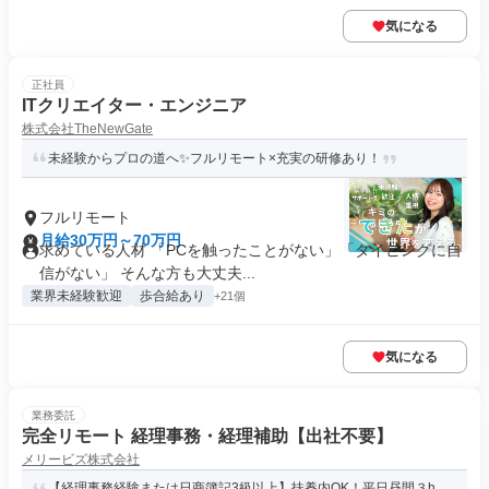
気になる
正社員
ITクリエイター・エンジニア
株式会社TheNewGate
未経験からプロの道へ✨フルリモート×充実の研修あり！
フルリモート
月給30万円～70万円
求めている人材 「PCを触ったことがない」「タイピングに自
信がない」 そんな方も大丈夫...
業界未経験歓迎
歩合給あり
+21個
気になる
業務委託
完全リモート 経理事務・経理補助【出社不要】
メリービズ株式会社
【経理事務経験または日商簿記3級以上】扶養内OK！平日昼間３h