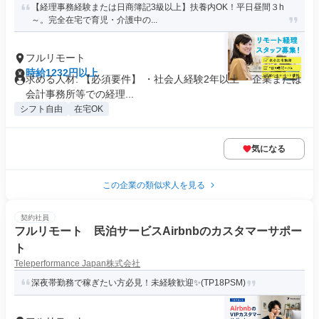
【経理事務経験または日商簿記3級以上】扶養内OK！平日昼間３h
～。完全在宅で育児・介護中の...
フルリモート
時給1232円以上
求める人材: 【必須要件】 ・社会人経験2年以上 ・企業または
会計事務所等での経理...
シフト自由
在宅OK
気になる
この企業の類似求人を見る
契約社員
フルリモート 民泊サービスAirbnbのカスタマーサポー
ト
Teleperformance Japan株式会社
深夜帯勤務で稼ぎたい方必見！未経験歓迎✨(TP18PSM)