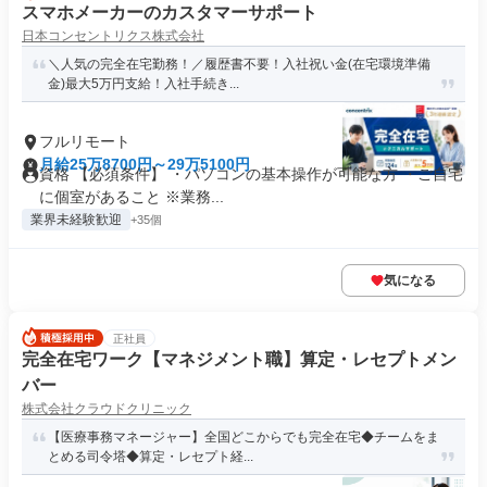
スマホメーカーのカスタマーサポート
日本コンセントリクス株式会社
＼人気の完全在宅勤務！／履歴書不要！入社祝い金(在宅環境準備
金)最大5万円支給！入社手続き...
フルリモート
月給25万8700円～29万5100円
資格 【必須条件】 ・パソコンの基本操作が可能な方 ・ご自宅
に個室があること ※業務...
業界未経験歓迎
+35個
気になる
正社員
完全在宅ワーク【マネジメント職】算定・レセプトメン
バー
株式会社クラウドクリニック
【医療事務マネージャー】全国どこからでも完全在宅◆チームをま
とめる司令塔◆算定・レセプト経...