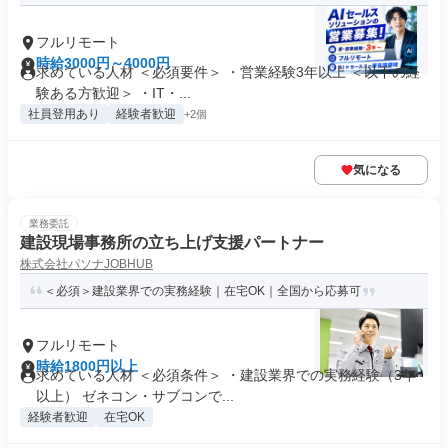
フルリモート
時給3000円～4000円
求めている人材 ＜必須要件＞ ・営業経験3年以上 ＜以下の経
験ある方歓迎＞ ・IT・...
社員登用あり
経験者歓迎
+2個
気になる
業務委託
建設現場事務所の立ち上げ支援パートナー
株式会社パソナJOBHUB
＜必須＞建設業界での実務経験｜在宅OK｜全国から応募可
フルリモート
時給1800円以上
求めている人材 ＜必須条件＞ ・建設業界での実務経験（3年
以上） ゼネコン・サブコンで...
経験者歓迎
在宅OK