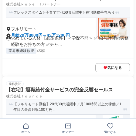
株式会社ｋｕｂｅｌｌパートナー
フレックスタイム✨子育て世代60％活躍中✨在宅勤務手当あり
フルリモート
月給20万8000円～43万1200円
求めている人材 【必須条件】＜学歴不問＞ ✅ 給与計算の実務
経験をお持ちの方 ✅️チャ...
業界未経験歓迎
+23個
気になる
業務委託
【在宅】退職給付金サービスの完全反響セールス
株式会社ｆｏｕｎｃｅ
【フルリモート勤務】20代30代活躍中／月100時間以上の稼働／1
年目の最高月収100万円...
フルリモート
完全歩合制
ホーム
オファー
気になる
求める人材: (必須) 稼働時間100時間程度 (必須) 営業経験が1