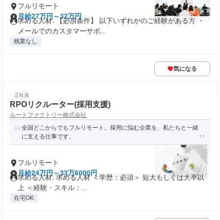
フルリモート
月給27万円～32万円
求める人材: 【必須条件】 以下いずれかのご経験がある方 ・
メールでのカスタマーサポ...
残業なし
気になる
正社員
RPOリクルーター(採用支援)
ルートファクトリー株式会社
全国どこからでもフルリモート。採用に悩む企業を、私たちと一緒
に支える仕事です。
フルリモート
月給24万円～33万6000円
求める人材: 求める人材 ＜学歴：必須＞ 短大もしくは大卒以
上 ＜経験・スキル：...
在宅OK