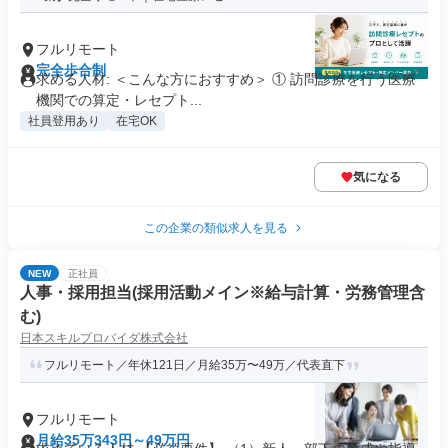
フルリモート
完全歩合制
求める人材: ＜こんな方におすすめ＞ ① 訪問診療を行う医療
機関での算定・レセプト...
社員登用あり
在宅OK
気になる
この企業の類似求人を見る
NEW
正社員
人事・採用担当(採用活動メイン※給与計算・労務管理含
む)
日本スキルプロバイダ株式会社
フルリモート／年休121日／月給35万〜49万／代表直下
フルリモート
月給35万343円～49万円