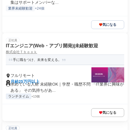
集はサポートメンバーな...
業界未経験歓迎
+24個
気になる
正社員
ITエンジニア(Web・アプリ開発)|未経験歓迎
株式会社Ｔｂｏｏｋ
手に職をつけ、未来を変える。
フルリモート
月給25万円以上
求めている人材 未経験OK｜学歴・職歴不問 「IT業界に興味が
ある」 その気持ちがあ...
ランチタイム
+13個
気になる
正社員