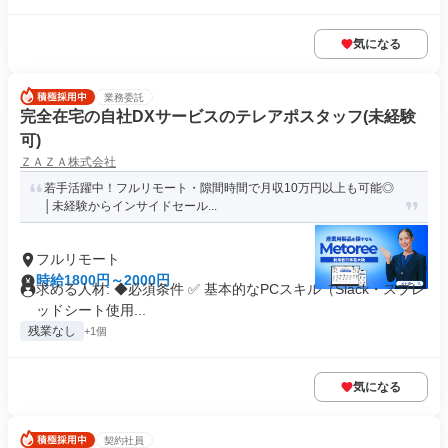
気になる
業務委託
完全在宅の自社DXサービスのテレアポスタッフ(未経験
可)
ＺＡＺＡ株式会社
若手活躍中！フルリモート・隙間時間で月収10万円以上も可能◎
│未経験からインサイドセール...
フルリモート
時給1800円～2000円
求める人材: ◆必須条件 ✅ 基本的なPCスキル（Slack・スプレ
ッドシート使用...
残業なし
+1個
気になる
契約社員