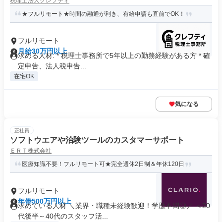
税理士法人クレフティ
説明も
★フルリモート★時間の融通が利き、有給申請も直前でOK！
フルリモート
月給30万円以上
求める人材: * 税理士事務所で5年以上の勤務経験がある方 * 確
定申告、法人税申告...
在宅OK
気になる
正社員
ソフトウエアや治験ツールのカスタマーサポート
ＥＲＴ株式会社
医療知識不要！フルリモート可★完全週休2日制＆年休120日
フルリモート
年俸500万円以上
求めている人材 ＼業界・職種未経験歓迎！学歴不問◎／ ＜20
代後半～40代のスタッフ活...