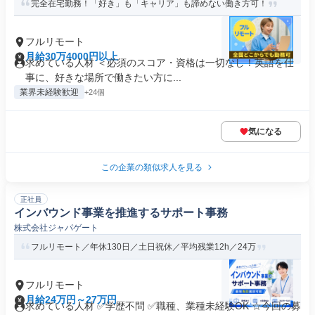
完全在宅勤務！「好き」も「キャリア」も諦めない働き方可！
フルリモート
月給30万4000円以上
求めている人材 ＜必須のスコア・資格は一切なし！英語を仕
事に、好きな場所で働きたい方に...
業界未経験歓迎
+24個
気になる
この企業の類似求人を見る
正社員
インバウンド事業を推進するサポート事務
株式会社ジャパゲート
フルリモート／年休130日／土日祝休／平均残業12h／24万
フルリモート
月給24万円～27万円
求めている人材 ✅学歴不問 ✅職種、業種未経験OK ☆今回の募