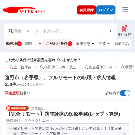
会員登録
ログイン
職種・キーワードから探す
条件保存
勤務地
職種
こだわり条件
雇用形態
年収
新着のみ
1
1
こだわり条件の追加設定を忘れていませんか？
土日祝休み
年間休日120日以上
完全週休2日制
学歴
遠野市（岩手県）、フルリモートの転職・求人情報
550
件
1
〜
100
件目を表示中
関連度順
新着順
詳細表示
業務委託
【完全リモート】訪問診療の医療事務(レセプト算定)
株式会社クラウドクリニック
完全リモートで算定スキル活かして活躍したい方必見！！【限定募
集】完全リモート｜在宅医療レセ...