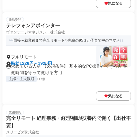
気になる
業務委託
テレフォンアポインター
ヴァンテージマネジメント株式会社
面接～就業後まで完全リモート✨先輩の95％が子育て中のママ♫
フルリモート
時給1226円～1920円
求めている人材 【必須条件】 基本的なPC操作ができる方 稼
働時間を守って働ける方 丁...
主婦・主夫歓迎
+17個
気になる
業務委託
完全リモート 経理事務・経理補助/扶養内で働く【出社不
要】
メリービズ株式会社