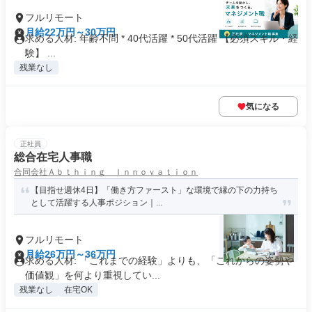
フルリモート
月給22万円～30万円
求める人材: 年齢不問 * 40代活躍 * 50代活躍 【必須スキル・経
験】 ...
残業なし
気になる
正社員
総合在宅人事職
合同会社Ａｂｔｈｉｎｇ Ｉｎｎｏｖａｔｉｏｎ
【目指せ週休4日】「働き方ファースト」な環境で縁の下の力持ち
として活躍する人事ポジション｜...
フルリモート
月給26万円～36万円
求める人材: 「これまでの経験」よりも、「これからの姿勢や
価値観」を何より重視してい...
残業なし
在宅OK