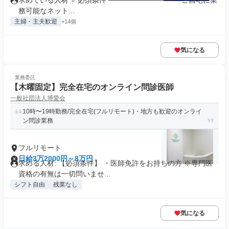
求めている人材 ⭐ 必須条件 ───────────── * ご自宅に業
務可能なネット...
主婦・主夫歓迎
+14個
気になる
業務委託
【木曜固定】完全在宅のオンライン問診医師
一般社団法人博愛会
10時〜19時勤務/完全在宅(フルリモート)・地方も歓迎のオンライ
ン問診業務
フルリモート
日給3万2000円～8万円
求める人材: 【必須条件】 ・医師免許をお持ちの方 ※専門医
資格の有無は一切問いませ...
シフト自由
残業なし
気になる