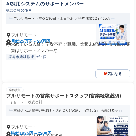
AI採用システムのサポートメンバー
株式会社core AI
フルリモート／年休130日／土日祝休／平均残業12h／25万
フルリモート
月給25万円～28万円
求めている人材 ✅学歴不問 ✅職種、業種未経験OK ☆今回の募
集はサポートメンバーな...
業界未経験歓迎
+24個
気になる
業務委託
フルリモートの営業サポートスタッフ(営業経験必須)
Ｔｅｂｉｋｉ株式会社
主婦さん活躍中♪中抜け・送迎OK！家庭と両立しながら働ける✨
フルリモート
時給1925円～2200円