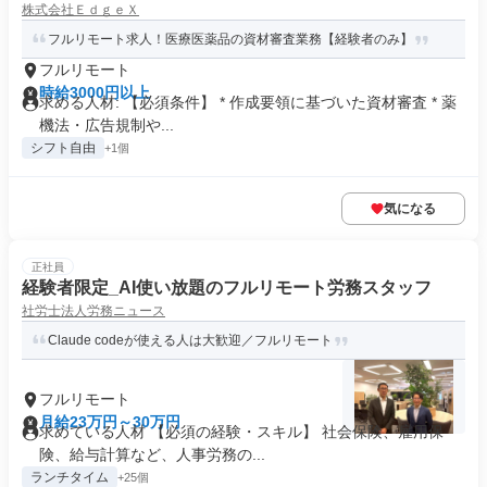
株式会社ＥｄｇｅＸ
フルリモート求人！医療医薬品の資材審査業務【経験者のみ】
フルリモート
時給3000円以上
求める人材: 【必須条件】 * 作成要領に基づいた資材審査 * 薬
機法・広告規制や...
シフト自由
+1個
気になる
正社員
経験者限定_AI使い放題のフルリモート労務スタッフ
社労士法人労務ニュース
Claude codeが使える人は大歓迎／フルリモート
フルリモート
月給23万円～30万円
求めている人材 【必須の経験・スキル】 社会保険、雇用保
険、給与計算など、人事労務の...
ランチタイム
+25個