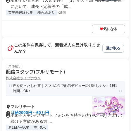
求めている人材 【必須要件】 （1）新人・部下の育成や指導
において、成長・定着等の「成...
業界未経験歓迎
歩合給あり
+25個
気になる
この条件を保存して、新着求人を受け取りませ
受け取る
んか？
業務委託
配信スタッフ(フルリモート)
株式会社ライブナウＶ
声を使ったお仕事｜スマホ1台で配信デビュー◎顔出しナシ・1日1
時間～OK♪
フルリモート
月給2000円～60万円
求める人材: ✅スマートフォンをお持ちの方(PC不要) ✅楽しく
続ける意欲がある方 ...
週1日からOK
在宅OK