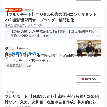
契約社員
【フルリモート】デジタル広告の運用コンサルタント
23年度新設部門オープニング・部門強化
株式会社電通デジタルアンカー
【広告代理店でのWEB広告運用経験者募集！】正社員登用率7割／
電通G／全国×完全在宅／年休...
フルリモート
月給25万円～50万円
資格 【必須要件】 ◆広告代理店でのWeb広告運用実務経験
（リスティング広告・ディス...
社員登用あり
+21個
気になる
正社員
フルリモート 【月給30万円~】勤務時間7時間と短め!会
計ソフト入力、決算書・税務申告書作成、将来的に決算