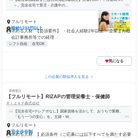
～。完全在宅で育児・介護中の...
フルリモート
時給1232円以上
求める人材: 【必須要件】 ・社会人経験2年以上 ・企業または
会計事務所等での経理...
シフト自由
在宅OK
気になる
この企業の類似求人を見る
業務委託
【フルリモート】RIZAPの管理栄養士・保健師
ＲＩＺＡＰ株式会社
【完全在宅×テレアポなし】国家資格を活かして、おうちで業務。
「もう一つの安心」を。主婦・W...
フルリモート
完全歩合制
求める人材: 【 必須条件（ご応募には以下すべてを満たす必要