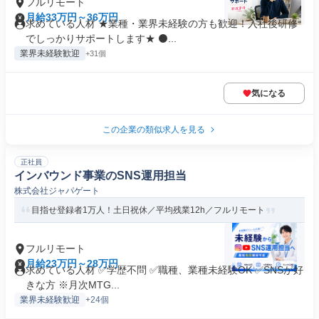
フルリモート
月給33万円～36万円
求めている人材 ★業種・業界未経験の方も歓迎！入社後研修
でしっかりサポートします★ ⚫...
業界未経験歓迎
+31個
気になる
この企業の類似求人を見る
正社員
インバウンド事業のSNS運用担当
株式会社ジャパゲート
目指せ登録者1万人！土日祝休／平均残業12h／フルリモート
フルリモート
月給23万円～28万円
求めている人材 ✅学歴不問 ✅職種、業種未経験OK ✅SNSが好
きな方 ※月次MTG...
業界未経験歓迎
+24個