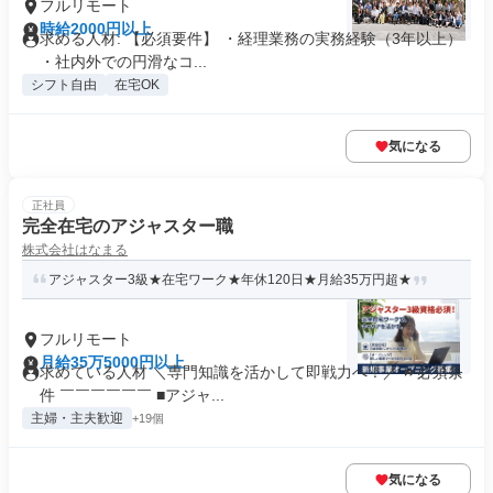
フルリモート
時給2000円以上
求める人材: 【必須要件】 ・経理業務の実務経験（3年以上）
・社内外での円滑なコ...
シフト自由
在宅OK
気になる
正社員
完全在宅のアジャスター職
株式会社はなまる
アジャスター3級★在宅ワーク★年休120日★月給35万円超★
フルリモート
月給35万5000円以上
求めている人材 ＼専門知識を活かして即戦力へ！／ ⏩必須条
件 ￣￣￣￣￣￣ ■アジャ...
主婦・主夫歓迎
+19個
気になる