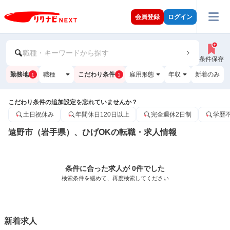
会員登録
ログイン
職種・キーワードから探す
条件保存
勤務地
職種
こだわり条件
雇用形態
年収
新着のみ
1
1
こだわり条件の追加設定を忘れていませんか？
土日祝休み
年間休日120日以上
完全週休2日制
学歴
遠野市（岩手県）、ひげOKの転職・求人情報
条件に合った求人が 0件でした
検索条件を緩めて、再度検索してください
新着求人