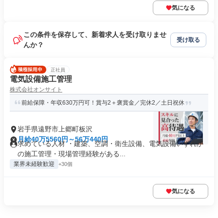
気になる
この条件を保存して、新着求人を受け取りませ
受け取る
んか？
正社員
電気設備施工管理
株式会社オンサイト
前給保障・年収630万円可！賞与2＋褒賞金／完休2／土日祝休
岩手県遠野市上郷町板沢
月給40万5560円～56万440円
求めている人材 ・建築、空調・衛生設備、電気設備いずれか
の施工管理・現場管理経験がある...
業界未経験歓迎
+30個
気になる