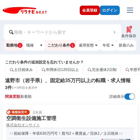
会員登録
ログイン
職種・キーワードから探す
条件保存
勤務地
職種
こだわり条件
雇用形態
年収
新着のみ
1
1
こだわり条件の追加設定を忘れていませんか？
土日祝休み
年間休日120日以上
完全週休2日制
学歴
遠野市（岩手県）、固定給35万円以上の転職・求人情報
3
件
1
〜
3
件目を表示中
関連度順
新着順
詳細表示
正社員
空調衛生設備施工管理
株式会社オンサイト
前給保障・年収630万円可！賞与2＋褒賞金／完休2／土日祝休