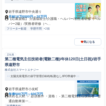
岩手県遠野市中央通り
月給16万6000円～20万円
【応募資格】 介護福祉士/介護職・ヘルパー/初任者研修（ヘル
パー2級）/実務者研修（ヘ...
フリーター歓迎
学歴不問
+2個
気になる
正社員
第二種電気主任技術者(電験二種)/年休120日(土日祝)/岩手
県遠野市
株式会社スマートエナジー
太陽光発電所の保守管理(O&M)/転勤なし/IPO準備中
岩手県遠野市小友町
年俸500万円～600万円
求める人材: ✅ 必須条件 ・資格： - 第二種電気主任技術者 - 普
通自動車第一...