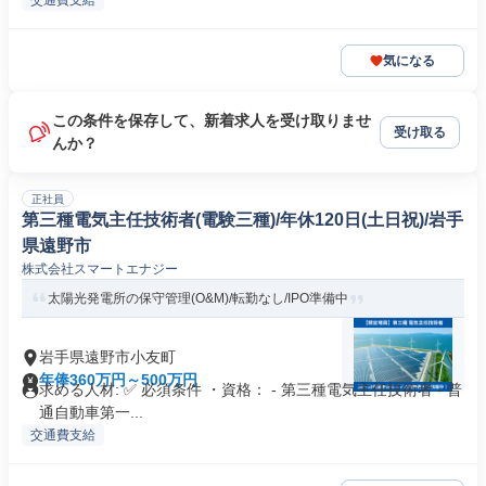
交通費支給
気になる
この条件を保存して、新着求人を受け取りませ
受け取る
んか？
正社員
第三種電気主任技術者(電験三種)/年休120日(土日祝)/岩手
県遠野市
株式会社スマートエナジー
太陽光発電所の保守管理(O&M)/転勤なし/IPO準備中
岩手県遠野市小友町
年俸360万円～500万円
求める人材: ✅ 必須条件 ・資格： - 第三種電気主任技術者 - 普
通自動車第一...
交通費支給