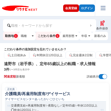
会員登録
ログイン
職種・キーワードから探す
条件保存
勤務地
職種
こだわり条件
雇用形態
年収
新着のみ
1
1
こだわり条件の追加設定を忘れていませんか？
土日祝休み
年間休日120日以上
完全週休2日制
学歴
遠野市（岩手県）、定年65歳以上の転職・求人情報
3
件
1
〜
3
件目を表示中
関連度順
新着順
詳細表示
正社員
介護職員/再雇用制度有/デイサービス
デイサービスセンターあったかいごひといち
交通費支給⭐️再雇用制度有✨夜勤なし✅️定年65歳✨年休110日以上
⭕️年休120日以上✨...