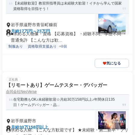
【未経験歓迎】教習所指導員は未経験大歓迎！イチから学んで国家
資格取得を目指そう！
岩手県遠野市青笹町糠前
月給17万円～23万円
■求める人物像・資格 【応募資格】 ・経験不問、学歴不問 ・
普通免許 【こんな方は歓...
制服あり
資格取得支援あり
+8個
気になる
正社員
【リモートあり】ゲームテスター・デバッガー
合同会社NeoVerse
在宅勤務もOK♪未経験歓迎☆月給30万158円以上♪年間休日135
日！ゲームデバッガー・品...
岩手県遠野市
月給30万158円以上
求める人材: 【こんな方歓迎です】 ★未経験・第二新卒・フリ