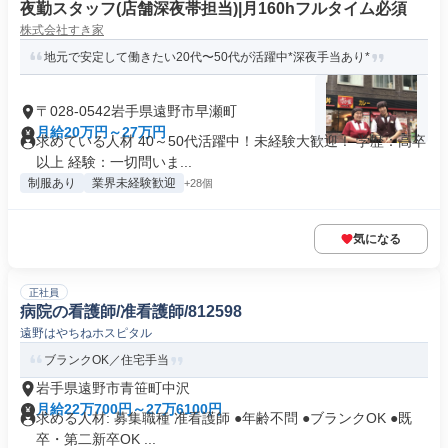
夜勤スタッフ(店舗深夜帯担当)|月160hフルタイム必須
株式会社すき家
地元で安定して働きたい20代〜50代が活躍中*深夜手当あり*
〒028-0542岩手県遠野市早瀬町
月給20万円～27万円
求めている人材 40～50代活躍中！未経験大歓迎！ 学歴：高卒
以上 経験：一切問いま...
制服あり
業界未経験歓迎
+28個
気になる
正社員
病院の看護師/准看護師/812598
遠野はやちねホスピタル
ブランクOK／住宅手当
岩手県遠野市青笹町中沢
月給22万700円～27万6100円
求める人材: 募集職種 准看護師 ●年齢不問 ●ブランクOK ●既
卒・第二新卒OK ...