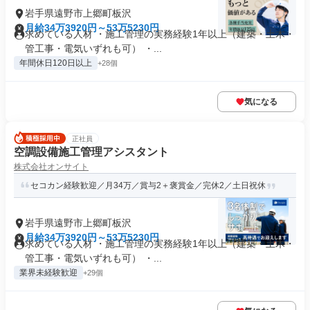
岩手県遠野市上郷町板沢
月給34万3920円～53万5230円
求めている人材 ・施工管理の実務経験1年以上（建築・土木・
管工事・電気いずれも可） ・...
年間休日120日以上
+28個
気になる
正社員
空調設備施工管理アシスタント
株式会社オンサイト
セコカン経験歓迎／月34万／賞与2＋褒賞金／完休2／土日祝休
岩手県遠野市上郷町板沢
月給34万3920円～53万5230円
求めている人材 ・施工管理の実務経験1年以上（建築・土木・
管工事・電気いずれも可） ・...
業界未経験歓迎
+29個