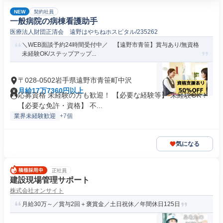
NEW
契約社員
一般病院の病棟看護助手
医療法人財団正清会 遠野はやちねホスピタル/235262
＼WEB面談予約24時間受付中／ 【遠野市青笹】賞与あり/無資格
未経験OK/ステップアップ...
〒028-0502岩手県遠野市青笹町中沢
月給17万7360円以上
応募資格 未経験の方も歓迎！ 【必要な経験等】 未経験OK！
【必要な免許・資格】 不...
業界未経験歓迎
+7個
気になる
正社員
建設現場管理サポート
株式会社オンサイト
月給30万～／賞与2回＋褒賞金／土日祝休／年間休日125日