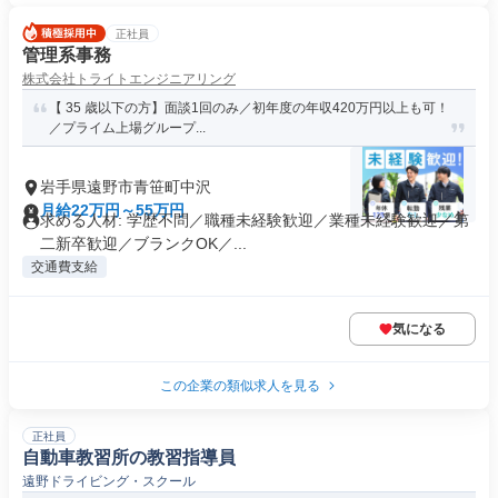
正社員
管理系事務
株式会社トライトエンジニアリング
【 35 歳以下の方】面談1回のみ／初年度の年収420万円以上も可！
／プライム上場グループ...
岩手県遠野市青笹町中沢
月給22万円～55万円
求める人材: 学歴不問／職種未経験歓迎／業種未経験歓迎／第
二新卒歓迎／ブランクOK／...
交通費支給
気になる
この企業の類似求人を見る
正社員
自動車教習所の教習指導員
遠野ドライビング・スクール