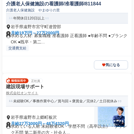
介護老人保健施設の看護師/准看護師/811844
介護老人保健施設 やまゆりの里
年間休日120日以上
岩手県遠野市宮守町達曽部
月給19万円～27万2000円
求める人材: 募集職種 准看護師 正看護師 ●年齢不問 ●ブランク
OK ●既卒・第二...
交通費支給
気になる
正社員
建設現場サポート
株式会社オンサイト
未経験OK／事務作業中心／賞与回＋褒賞金／完休2／土日祝休み
岩手県遠野市上郷町板沢
月給27万3000円～48万4320円
求めている人材 未経験者OK・学歴不問（高卒以上）・ブラン
ク不問 第二新卒の方・社会人...