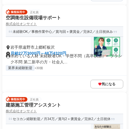
正社員
空調衛生設備現場サポート
株式会社オンサイト
未経験OK／事務作業中心／賞与回＋褒賞金／完休2／土日祝休み
岩手県遠野市上郷町板沢
月給27万3000円～48万4320円
求めている人材 未経験者OK・学歴不問（高卒以上）・ブラン
ク不問 第二新卒の方・社会人...
業界未経験歓迎
+30個
気になる
正社員
建築施工管理アシスタント
株式会社オンサイト
セコカン経験歓迎／月34万／賞与2＋褒賞金／完休2／土日祝休