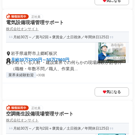
気になる
正社員
電気設備現場管理サポート
株式会社オンサイト
月給30万～／賞与2回＋褒賞金／土日祝休／年間休日125日
岩手県遠野市上郷町板沢
月給30万3200円～50万7960円
求めている人材 ・建設業界での何らかの現場経験がある方
（職種・年数不問／職人、作業員...
業界未経験歓迎
+30個
気になる
正社員
空調衛生設備現場管理サポート
株式会社オンサイト
月給30万～／賞与2回＋褒賞金／土日祝休／年間休日125日