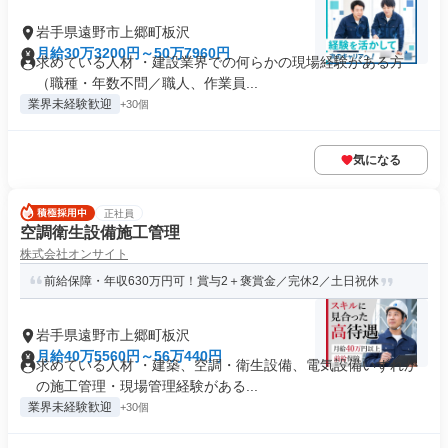
岩手県遠野市上郷町板沢
月給30万3200円～50万7960円
求めている人材 ・建設業界での何らかの現場経験がある方
（職種・年数不問／職人、作業員...
業界未経験歓迎
+30個
気になる
正社員
空調衛生設備施工管理
株式会社オンサイト
前給保障・年収630万円可！賞与2＋褒賞金／完休2／土日祝休
岩手県遠野市上郷町板沢
月給40万5560円～56万440円
求めている人材 ・建築、空調・衛生設備、電気設備いずれか
の施工管理・現場管理経験がある...
業界未経験歓迎
+30個