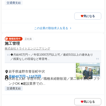
交通費支給
気になる
この企業の類似求人を見る
正社員
施工管理
株式会社トライトエンジニアリング
◆月給40万円～／年収1000万円以上可／連続5日以上の連休あり
／残業なしの現場など希望考...
岩手県遠野市青笹町中沢
月給40万円～110万円
求める人材: 学歴不問／職種未経験歓迎／第二新卒歓迎／ブラ
ンクOK ■建設業界での...
交通費支給
気になる