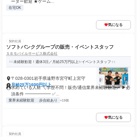
ーター歓迎 ★ゲーム...
在宅OK
気になる
契約社員
ソフトバンクグループの販売・イベントスタッフ
ＳＢモバイルサービス株式会社
未経験歓迎！週休3日／月給25万円以上✨イベントスタッフ
〒028-0301岩手県遠野市宮守町上宮守
月給25万1600円以上
求めている人材 ＼学歴不問！販売/通信業界未経験歓迎／ ▶必
須条件 ━━━━━━ ✅...
業界未経験歓迎
歩合給あり
+19個
気になる
契約社員