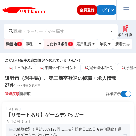
会員登録
ログイン
職種・キーワードから探す
条件保存
勤務地
職種
こだわり条件
雇用形態
年収
新着のみ
1
1
こだわり条件の追加設定を忘れていませんか？
土日祝休み
年間休日120日以上
完全週休2日制
学歴
遠野市（岩手県）、第二新卒歓迎の転職・求人情報
27
件
1
〜
27
件目を表示中
関連度順
新着順
詳細表示
正社員
【リモートあり】ゲームデバッガー
合同会社Ｓａｉ
未経験歓迎！月給30万198円以上＆年間休日135日★在宅勤務も選
べるゲームデバッガー・品...