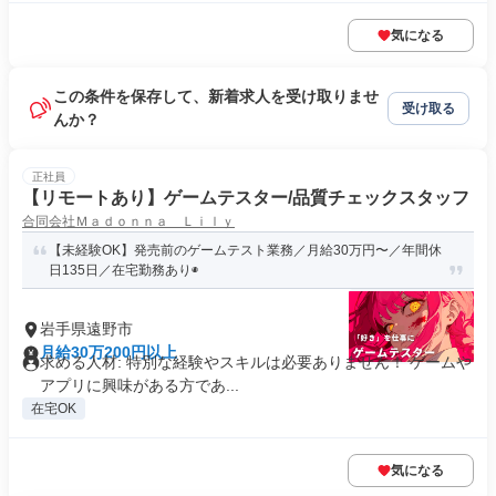
気になる
この条件を保存して、新着求人を受け取りませ
受け取る
んか？
正社員
【リモートあり】ゲームテスター/品質チェックスタッフ
合同会社Ｍａｄｏｎｎａ Ｌｉｌｙ
【未経験OK】発売前のゲームテスト業務／月給30万円〜／年間休
日135日／在宅勤務あり◉
岩手県遠野市
月給30万200円以上
求める人材: 特別な経験やスキルは必要ありません！ ゲームや
アプリに興味がある方であ...
在宅OK
気になる