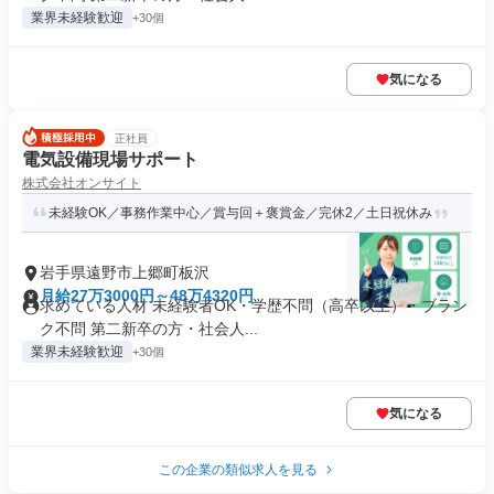
業界未経験歓迎
+30個
気になる
正社員
電気設備現場サポート
株式会社オンサイト
未経験OK／事務作業中心／賞与回＋褒賞金／完休2／土日祝休み
岩手県遠野市上郷町板沢
月給27万3000円～48万4320円
求めている人材 未経験者OK・学歴不問（高卒以上）・ブラン
ク不問 第二新卒の方・社会人...
業界未経験歓迎
+30個
気になる
この企業の類似求人を見る