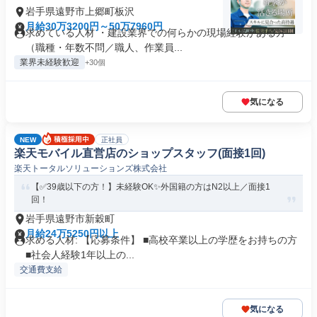
岩手県遠野市上郷町板沢
月給30万3200円～50万7960円
求めている人材 ・建設業界での何らかの現場経験がある方
（職種・年数不問／職人、作業員...
業界未経験歓迎
+30個
気になる
NEW
正社員
楽天モバイル直営店のショップスタッフ(面接1回)
楽天トータルソリューションズ株式会社
【✅39歳以下の方！】未経験OK✨外国籍の方はN2以上／面接1
回！
岩手県遠野市新穀町
月給24万5250円以上
求める人材: 【応募条件】 ■高校卒業以上の学歴をお持ちの方
■社会人経験1年以上の...
交通費支給
気になる