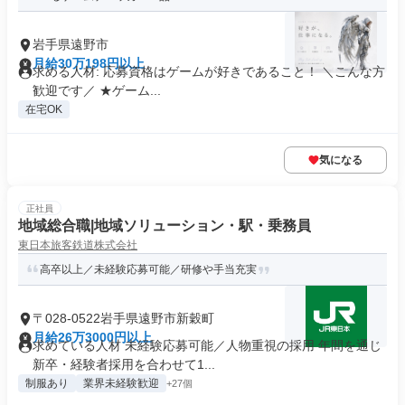
岩手県遠野市
月給30万198円以上
求める人材: 応募資格はゲームが好きであること！ ＼こんな方
歓迎です／ ★ゲーム...
在宅OK
気になる
正社員
地域総合職|地域ソリューション・駅・乗務員
東日本旅客鉄道株式会社
高卒以上／未経験応募可能／研修や手当充実
〒028-0522岩手県遠野市新穀町
月給26万3000円以上
求めている人材 未経験応募可能／人物重視の採用 年間を通じ
新卒・経験者採用を合わせて1...
制服あり
業界未経験歓迎
+27個