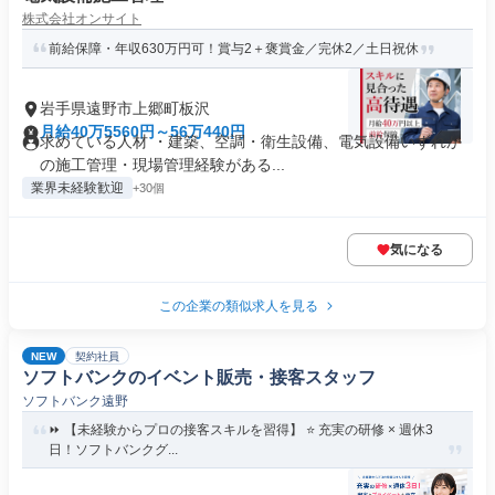
株式会社オンサイト
前給保障・年収630万円可！賞与2＋褒賞金／完休2／土日祝休
岩手県遠野市上郷町板沢
月給40万5560円～56万440円
求めている人材 ・建築、空調・衛生設備、電気設備いずれか
の施工管理・現場管理経験がある...
業界未経験歓迎
+30個
気になる
この企業の類似求人を見る
NEW
契約社員
ソフトバンクのイベント販売・接客スタッフ
ソフトバンク遠野
⏩️ 【未経験からプロの接客スキルを習得】 ⭐️ 充実の研修 × 週休3
日！ソフトバンクグ...