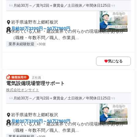
月給30万～／賞与2回＋褒賞金／土日祝休／年間休日125日
岩手県遠野市上郷町板沢
月給30万3200円～50万7960円
求めている人材 ・建設業界での何らかの現場経験がある方
（職種・年数不問／職人、作業員...
業界未経験歓迎
+30個
気になる
正社員
電気設備現場管理サポート
株式会社オンサイト
月給30万～／賞与2回＋褒賞金／土日祝休／年間休日125日
岩手県遠野市上郷町板沢
月給30万3200円～50万7960円
求めている人材 ・建設業界での何らかの現場経験がある方
（職種・年数不問／職人、作業員...
業界未経験歓迎
+30個