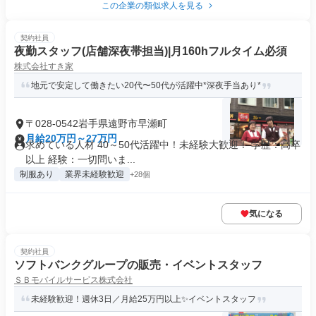
この企業の類似求人を見る
契約社員
夜勤スタッフ(店舗深夜帯担当)|月160hフルタイム必須
株式会社すき家
地元で安定して働きたい20代〜50代が活躍中*深夜手当あり*
〒028-0542岩手県遠野市早瀬町
月給20万円～27万円
求めている人材 40～50代活躍中！未経験大歓迎！ 学歴：高卒
以上 経験：一切問いま...
制服あり
業界未経験歓迎
+28個
気になる
契約社員
ソフトバンクグループの販売・イベントスタッフ
ＳＢモバイルサービス株式会社
未経験歓迎！週休3日／月給25万円以上✨イベントスタッフ