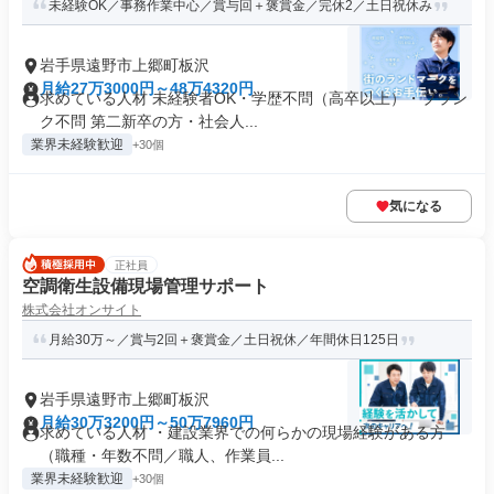
未経験OK／事務作業中心／賞与回＋褒賞金／完休2／土日祝休み
岩手県遠野市上郷町板沢
月給27万3000円～48万4320円
求めている人材 未経験者OK・学歴不問（高卒以上）・ブラン
ク不問 第二新卒の方・社会人...
業界未経験歓迎
+30個
気になる
正社員
空調衛生設備現場管理サポート
株式会社オンサイト
月給30万～／賞与2回＋褒賞金／土日祝休／年間休日125日
岩手県遠野市上郷町板沢
月給30万3200円～50万7960円
求めている人材 ・建設業界での何らかの現場経験がある方
（職種・年数不問／職人、作業員...
業界未経験歓迎
+30個