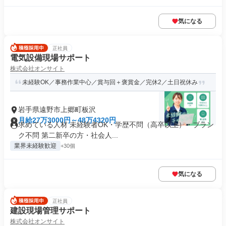
気になる
正社員
電気設備現場サポート
株式会社オンサイト
未経験OK／事務作業中心／賞与回＋褒賞金／完休2／土日祝休み
岩手県遠野市上郷町板沢
月給27万3000円～48万4320円
求めている人材 未経験者OK・学歴不問（高卒以上）・ブラン
ク不問 第二新卒の方・社会人...
業界未経験歓迎
+30個
気になる
正社員
建設現場管理サポート
株式会社オンサイト