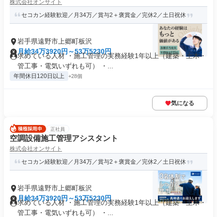
株式会社オンサイト
セコカン経験歓迎／月34万／賞与2＋褒賞金／完休2／土日祝休
岩手県遠野市上郷町板沢
月給34万3920円～53万5230円
求めている人材 ・施工管理の実務経験1年以上（建築・土木・
管工事・電気いずれも可） ・...
年間休日120日以上
+28個
気になる
正社員
空調設備施工管理アシスタント
株式会社オンサイト
セコカン経験歓迎／月34万／賞与2＋褒賞金／完休2／土日祝休
岩手県遠野市上郷町板沢
月給34万3920円～53万5230円
求めている人材 ・施工管理の実務経験1年以上（建築・土木・
管工事・電気いずれも可） ・...