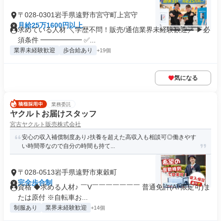
〒028-0301岩手県遠野市宮守町上宮守
月給25万1600円以上
求めている人材 ＼学歴不問！販売/通信業界未経験歓迎／ ▶必
須条件 ━━━━━━ ✅...
業界未経験歓迎
歩合給あり
+19個
気になる
業務委託
ヤクルトお届けスタッフ
宮古ヤクルト販売株式会社
安心の収入補償制度あり♪扶養を超えた高収入も相談可◎働きやす
い時間帯なので自分の時間も持て...
〒028-0513岩手県遠野市東穀町
完全歩合制
資格 ◆求める人材♪ ￣V￣￣￣￣￣￣￣ 普通免許(AT限定可)ま
たは原付 ※自転車お...
制服あり
業界未経験歓迎
+14個