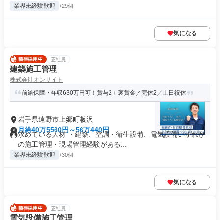
業界未経験歓迎
+29個
気になる
正社員
建築施工管理
株式会社オンサイト
前給保障・年収630万円可！賞与2＋褒賞金／完休2／土日祝休
岩手県遠野市上郷町板沢
月給40万5560円～56万440円
求めている人材 ・建築、空調・衛生設備、電気設備いずれか
の施工管理・現場管理経験がある...
業界未経験歓迎
+30個
気になる
正社員
電気設備施工管理