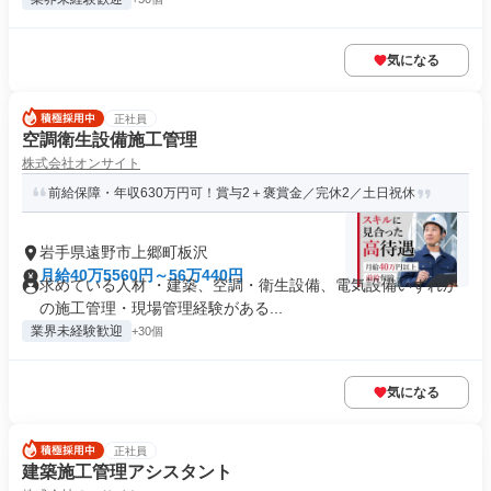
気になる
正社員
空調衛生設備施工管理
株式会社オンサイト
前給保障・年収630万円可！賞与2＋褒賞金／完休2／土日祝休
岩手県遠野市上郷町板沢
月給40万5560円～56万440円
求めている人材 ・建築、空調・衛生設備、電気設備いずれか
の施工管理・現場管理経験がある...
業界未経験歓迎
+30個
気になる
正社員
建築施工管理アシスタント