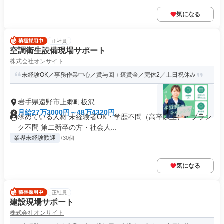
気になる
正社員
空調衛生設備現場サポート
株式会社オンサイト
未経験OK／事務作業中心／賞与回＋褒賞金／完休2／土日祝休み
岩手県遠野市上郷町板沢
月給27万3000円～48万4320円
求めている人材 未経験者OK・学歴不問（高卒以上）・ブラン
ク不問 第二新卒の方・社会人...
業界未経験歓迎
+30個
気になる
正社員
建設現場サポート
株式会社オンサイト