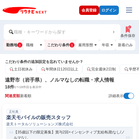
会員登録
ログイン
職種・キーワードから探す
条件保存
勤務地
職種
こだわり条件
雇用形態
年収
新着のみ
1
1
こだわり条件の追加設定を忘れていませんか？
土日祝休み
年間休日120日以上
完全週休2日制
学歴
遠野市（岩手県）、ノルマなしの転職・求人情報
18
件
1
〜
18
件目を表示中
関連度順
新着順
詳細表示
正社員
楽天モバイルの販売スタッフ
楽天トータルソリューションズ株式会社
【35歳以下の限定募集】賞与2回+インセンティブ支給/転勤なし/ノ
ルマなし