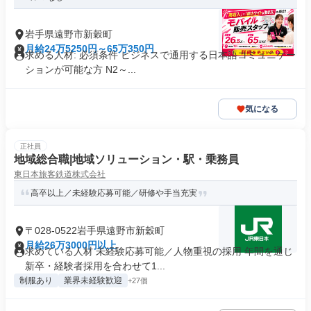
岩手県遠野市新穀町
月給24万5250円～65万350円
求める人材: 必須条件 ビジネスで通用する日本語コミュニケー
ションが可能な方 N2～...
気になる
正社員
地域総合職|地域ソリューション・駅・乗務員
東日本旅客鉄道株式会社
高卒以上／未経験応募可能／研修や手当充実
〒028-0522岩手県遠野市新穀町
月給26万3000円以上
求めている人材 未経験応募可能／人物重視の採用 年間を通じ
新卒・経験者採用を合わせて1...
制服あり
業界未経験歓迎
+27個