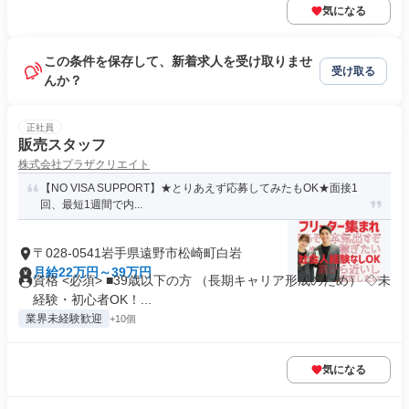
気になる
この条件を保存して、新着求人を受け取りませ
受け取る
んか？
正社員
販売スタッフ
株式会社プラザクリエイト
【NO VISA SUPPORT】★とりあえず応募してみたもOK★面接1
回、最短1週間で内...
〒028-0541岩手県遠野市松崎町白岩
月給22万円～39万円
資格 <必須> ■39歳以下の方 （長期キャリア形成のため） ◇未
経験・初心者OK！...
業界未経験歓迎
+10個
気になる