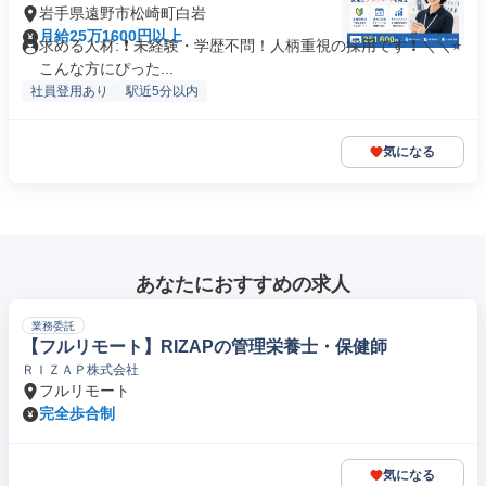
岩手県遠野市松崎町白岩
月給25万1600円以上
求める人材: ❗ 未経験・学歴不問！人柄重視の採用です ❗ ＼＼⭐
こんな方にぴった...
社員登用あり
駅近5分以内
気になる
あなたにおすすめの求人
業務委託
【フルリモート】RIZAPの管理栄養士・保健師
ＲＩＺＡＰ株式会社
フルリモート
完全歩合制
気になる