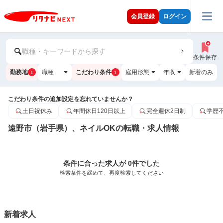
会員登録
ログイン
職種・キーワードから探す
条件保存
勤務地
職種
こだわり条件
雇用形態
年収
新着のみ
1
1
こだわり条件の追加設定を忘れていませんか？
土日祝休み
年間休日120日以上
完全週休2日制
学歴
遠野市（岩手県）、ネイルOKの転職・求人情報
条件に合った求人が 0件でした
検索条件を緩めて、再度検索してください
新着求人