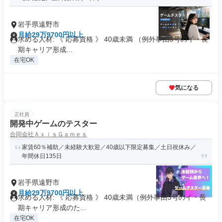
岩手県遠野市
月給29万9700円以上
求める人材: 《 応募資格 》 40歳未満 （例外事由3号のイ・長
期キャリア形成...
在宅OK
気になる
正社員
開発中ゲームのテスター
合同会社ＡｘｉｓＧａｍｅｓ
家賃60％補助／未経験大歓迎／40歳以下限定募集／土日祝休み／
年間休日135日
岩手県遠野市
月給29万9700円以上
求める人材: 《 応募資格 》 40歳未満（例外事由3号のイ・長
期キャリア形成のた...
在宅OK