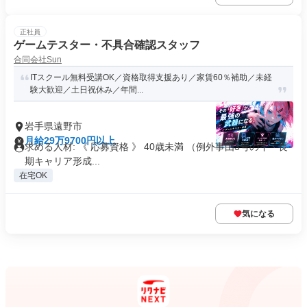
正社員
ゲームテスター・不具合確認スタッフ
合同会社Sun
ITスクール無料受講OK／資格取得支援あり／家賃60％補助／未経
験大歓迎／土日祝休み／年間...
岩手県遠野市
月給29万9700円以上
求める人材: 《 応募資格 》 40歳未満 （例外事由3号のイ・長
期キャリア形成...
在宅OK
気になる