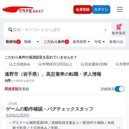
会員登録
ログイン
職種・キーワードから探す
条件保存
勤務地
職種
こだわり条件
雇用形態
年収
新着のみ
1
1
こだわり条件の追加設定を忘れていませんか？
土日祝休み
年間休日120日以上
完全週休2日制
学歴
遠野市（岩手県）、高定着率の転職・求人情報
4
件
1
〜
4
件目を表示中
関連度順
新着順
詳細表示
正社員
ゲームの動作確認・バグチェックスタッフ
合同会社ZERO
ITスクール無料受講OK／資格取得支援あり／家賃60％補助／未経
験大歓迎／土日祝休み／年間...