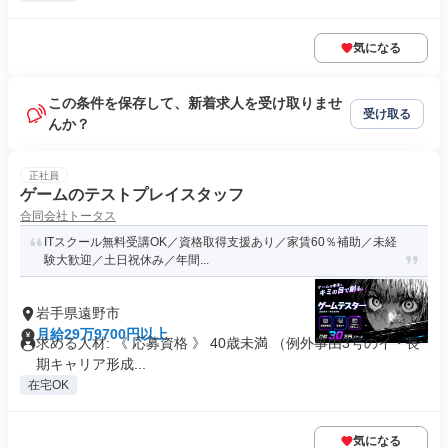
気になる
この条件を保存して、新着求人を受け取りませ
受け取る
んか？
正社員
ゲームのテストプレイスタッフ
合同会社トータス
ITスクール無料受講OK／資格取得支援あり／家賃60％補助／未経
験大歓迎／土日祝休み／年間...
岩手県遠野市
月給29万9700円以上
求める人材: 《 応募資格 》 40歳未満 （例外事由3号のイ・長
期キャリア形成...
在宅OK
気になる