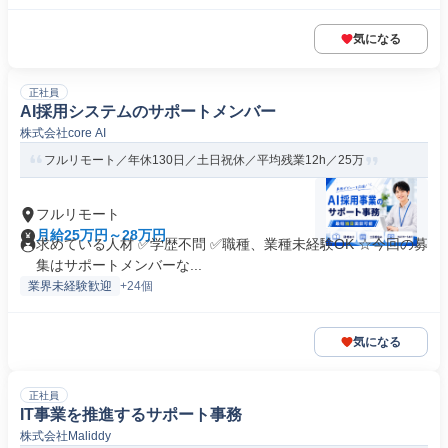
気になる
正社員
AI採用システムのサポートメンバー
株式会社core AI
フルリモート／年休130日／土日祝休／平均残業12h／25万
フルリモート
月給25万円～28万円
求めている人材 ✅学歴不問 ✅職種、業種未経験OK ☆今回の募
集はサポートメンバーな...
業界未経験歓迎
+24個
気になる
正社員
IT事業を推進するサポート事務
株式会社Maliddy