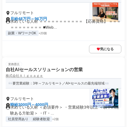
フルリモート
月給48万円～96万円
求めている人材 ＝＝＝＝＝＝＝＝＝＝＝ 【応募資格】 ＝＝＝
＝＝＝＝＝＝＝＝ ■Web...
副業・WワークOK
+20個
気になる
業務委託
自社AIセールスソリューションの営業
株式会社Ａｌｇｏａｇｅ
要営業経験：3年～フルリモート／AI×セールスの最先端領域
フルリモート
時給3000円～4000円
求めている人材 ＜必須要件＞ ・営業経験3年以上 ＜以下の経
験ある方歓迎＞ ・IT・...
社員登用あり
経験者歓迎
+2個