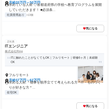
月給20万円～50万円
求めている人材 ◇各都道府県の学校へ教育プログラムを展開
していただきます！ ■必須条...
社員登用あり
+13個
気になる
正社員
ITエンジニア
株式会社Ring
ITに触れたことがなくてもOK｜フルリモート｜研修6ヶ月｜未経験
OK
フルリモート
月給37万円～62万円
求める人材: * 物事を順序立てて考えられる方 * IT・ものづく
りが好きな方 * ...
在宅OK
気になる