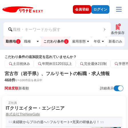
会員登録
ログイン
職種・キーワードから探す
条件保存
勤務地
職種
こだわり条件
雇用形態
年収
新着のみ
1
1
こだわり条件の追加設定を忘れていませんか？
土日祝休み
年間休日120日以上
完全週休2日制
学歴
宮古市（岩手県）、フルリモートの転職・求人情報
468
件
1
〜
100
件目を表示中
関連度順
新着順
詳細表示
正社員
ITクリエイター・エンジニア
株式会社TheNewGate
未経験からプロの道へ✨フルリモート×充実の研修あり！