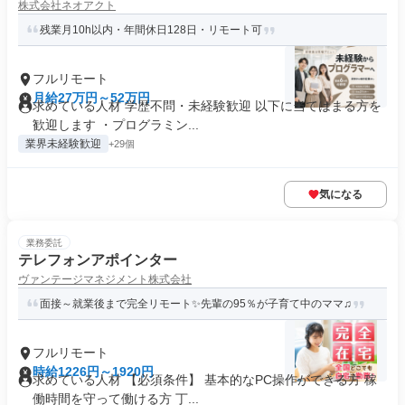
株式会社ネオアクト
残業月10h以内・年間休日128日・リモート可
フルリモート
月給27万円～52万円
求めている人材 学歴不問・未経験歓迎 以下に当てはまる方を
歓迎します ・プログラミン...
業界未経験歓迎
+29個
気になる
業務委託
テレフォンアポインター
ヴァンテージマネジメント株式会社
面接～就業後まで完全リモート✨先輩の95％が子育て中のママ♫
フルリモート
時給1226円～1920円
求めている人材 【必須条件】 基本的なPC操作ができる方 稼
働時間を守って働ける方 丁...