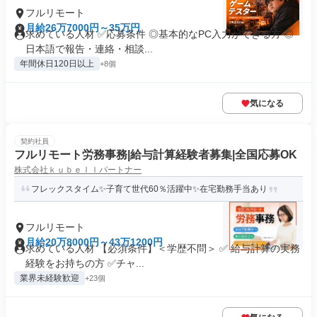
フルリモート
月給26万7000円～35万円
求めている人材 ✅応募条件 ◎基本的なPC入力ができる方 ◎
日本語で報告・連絡・相談...
年間休日120日以上
+8個
気になる
契約社員
フルリモート労務事務|給与計算経験者募集|全国応募OK
株式会社ｋｕｂｅｌｌパートナー
フレックスタイム✨子育て世代60％活躍中✨在宅勤務手当あり
フルリモート
月給20万8000円～43万1200円
求めている人材 【必須条件】＜学歴不問＞ ✅ 給与計算の実務
経験をお持ちの方 ✅️チャ...
業界未経験歓迎
+23個