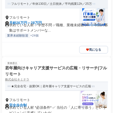
フルリモート／年休130日／土日祝休／平均残業12h／25万
フルリモート
月給26万円～28万円
求めている人材 ✅学歴不問 ✅職種、業種未経験OK ☆今回の募
集はサポートメンバーな...
業界未経験歓迎
+24個
気になる
業務委託
若年層向けキャリア支援サービスの広報・リサーチ|フル
リモート
株式会社キミナラ
★完全在宅・副業OK｜若年層キャリア支援サービスの広報
フルリモート
完全歩合制
求めている人材 *必須条件* ✅ 当社の「人に寄り添う」という
ビジョンに共感していただ...