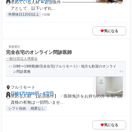
求めている人材 ⏩必須条件 ───────────── ◇エンジニ
アとして、以下いずれ...
年間休日120日以上
+18個
気になる
業務委託
完全在宅のオンライン問診医師
一般社団法人博愛会
10時〜19時勤務/完全在宅(フルリモート)・地方も歓迎のオンライ
ン問診業務
フルリモート
日給3万2000円～8万円
求める人材: 【必須条件】 ・医師免許をお持ちの方 ※専門医
資格の有無は一切問いませ...
シフト自由
残業なし
気になる