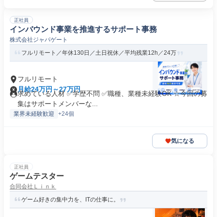
正社員
インバウンド事業を推進するサポート事務
株式会社ジャパゲート
フルリモート／年休130日／土日祝休／平均残業12h／24万
フルリモート
月給24万円～27万円
求めている人材 ✅学歴不問 ✅職種、業種未経験OK ☆今回の募
集はサポートメンバーな...
業界未経験歓迎
+24個
気になる
正社員
ゲームテスター
合同会社Ｌｉｎｋ
ゲーム好きの集中力を、ITの仕事に。