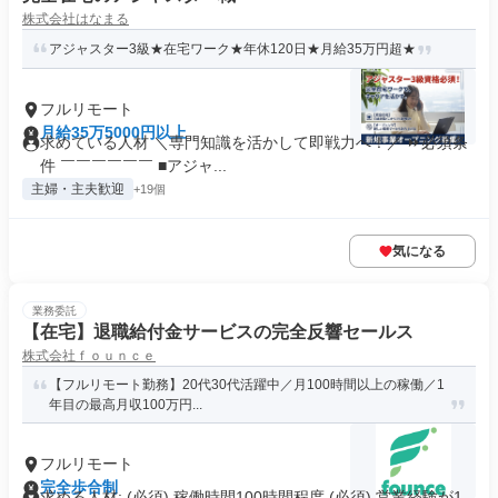
株式会社はなまる
アジャスター3級★在宅ワーク★年休120日★月給35万円超★
フルリモート
月給35万5000円以上
求めている人材 ＼専門知識を活かして即戦力へ！／ ⏩必須条
件 ￣￣￣￣￣￣ ■アジャ...
主婦・主夫歓迎
+19個
気になる
業務委託
【在宅】退職給付金サービスの完全反響セールス
株式会社ｆｏｕｎｃｅ
【フルリモート勤務】20代30代活躍中／月100時間以上の稼働／1
年目の最高月収100万円...
フルリモート
完全歩合制
求める人材: (必須) 稼働時間100時間程度 (必須) 営業経験が1