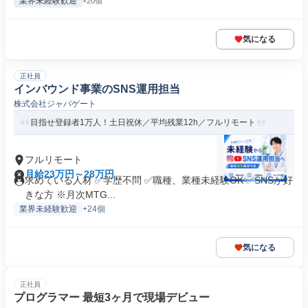
業界未経験歓迎
+20個
気になる
正社員
インバウンド事業のSNS運用担当
株式会社ジャパゲート
目指せ登録者1万人！土日祝休／平均残業12h／フルリモート
フルリモート
月給23万円～28万円
求めている人材 ✅学歴不問 ✅職種、業種未経験OK ✅SNSが好
きな方 ※月次MTG...
業界未経験歓迎
+24個
気になる
正社員
プログラマー 最短3ヶ月で現場デビュー