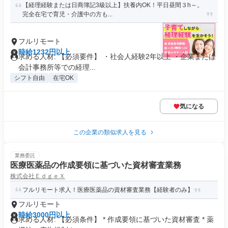
【経理経験または日商簿記3級以上】扶養内OK！平日昼間３h～。
完全在宅で育児・介護中の方も...
フルリモート
時給1232円以上
求める人材: 【必須要件】 ・社会人経験2年以上 ・企業または
会計事務所等での経理...
シフト自由
在宅OK
気になる
この企業の類似求人を見る
業務委託
医療医薬品の作成要領に基づいた資材審査業務
株式会社ＥｄｇｅＸ
フルリモート求人！医療医薬品の資材審査業務【経験者のみ】
フルリモート
時給3000円以上
求める人材: 【必須条件】 * 作成要領に基づいた資材審査 * 薬