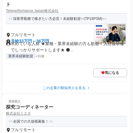
ト
Teleperformance Japan株式会社
深夜帯勤務で稼ぎたい方必見！未経験歓迎✨(TP18PSM)
フルリモート
月給33万円～36万円
求めている人材 ★業種・業界未経験の方も歓迎！入社後研修
でしっかりサポートします★ ⚫...
業界未経験歓迎
+31個
気になる
この企業の類似求人を見る
業務委託
探究コーディネーター
株式会社ミエタ
全国での大規模募集！
フルリモート