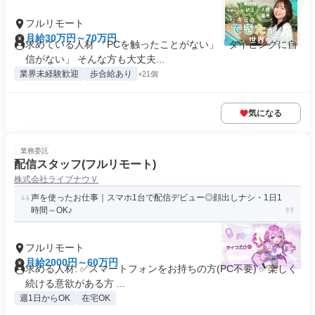
フルリモート
月給30万円～70万円
求めている人材 「PCを触ったことがない」「タイピングに自
信がない」 そんな方も大丈夫...
業界未経験歓迎
歩合給あり
+21個
気になる
業務委託
配信スタッフ(フルリモート)
株式会社ライブナウＶ
声を使ったお仕事｜スマホ1台で配信デビュー◎顔出しナシ・1日1
時間～OK♪
フルリモート
月給2000円～60万円
求める人材: ✅スマートフォンをお持ちの方(PC不要) ✅楽しく
続ける意欲がある方 ...
週1日からOK
在宅OK