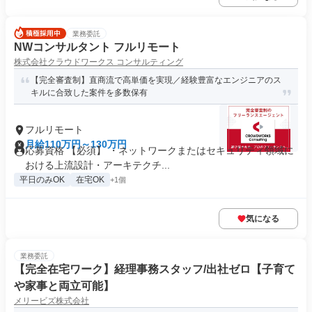
業務委託
NWコンサルタント フルリモート
株式会社クラウドワークス コンサルティング
【完全審査制】直商流で高単価を実現／経験豊富なエンジニアのス
キルに合致した案件を多数保有
フルリモート
月給110万円～130万円
応募資格 【必須】 ・ネットワークまたはセキュリティ領域に
おける上流設計・アーキテクチ...
平日のみOK
在宅OK
+1個
気になる
業務委託
【完全在宅ワーク】経理事務スタッフ/出社ゼロ【子育て
や家事と両立可能】
メリービズ株式会社