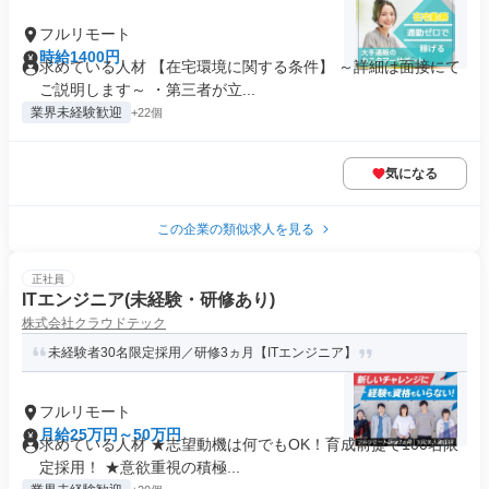
フルリモート
時給1400円
求めている人材 【在宅環境に関する条件】 ～詳細は面接にて
ご説明します～ ・第三者が立...
業界未経験歓迎
+22個
気になる
この企業の類似求人を見る
正社員
ITエンジニア(未経験・研修あり)
株式会社クラウドテック
未経験者30名限定採用／研修3ヵ月【ITエンジニア】
フルリモート
月給25万円～50万円
求めている人材 ★志望動機は何でもOK！育成前提で100名限
定採用！ ★意欲重視の積極...