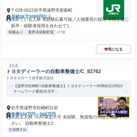
〒028-0522岩手県遠野市新穀町
月給26万3000円以上
求めている人材 未経験応募可能／人物重視の採用 年間を通じ
新卒・経験者採用を合わせて1...
制服あり
業界未経験歓迎
+27個
気になる
正社員
トヨタディーラーの自動車整備士/C_82762
トヨタカローラ岩手株式会社
【遠野市松崎町×自動車整備士】トヨタディーラー/年間休日108日/
チームワーク重視/住宅手...
岩手県遠野市松崎町白岩
年俸330万円～500万円
求める人材: ※AT限定不可 未経験、無資格の方はご相談くだ
さい。 自動車整備士2...
交通費支給