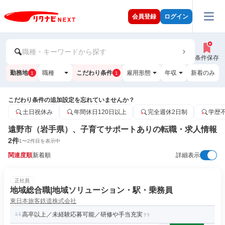
会員登録
ログイン
職種・キーワードから探す
条件保存
勤務地
職種
こだわり条件
雇用形態
年収
新着のみ
1
1
こだわり条件の追加設定を忘れていませんか？
土日祝休み
年間休日120日以上
完全週休2日制
学歴
遠野市（岩手県）、子育てサポートありの転職・求人情報
2
件
1
〜
2
件目を表示中
関連度順
新着順
詳細表示
正社員
地域総合職|地域ソリューション・駅・乗務員
東日本旅客鉄道株式会社
高卒以上／未経験応募可能／研修や手当充実