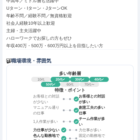
中高年／ミドル層も活躍中

Uターン・Iターン・JターンOK

年齢不問／経験不問／無資格歓迎

社会人経験10年以上歓迎

主婦・主夫活躍中

ハローワークでお探しの方もぜひ

年収400万・500万・600万円以上を目指したい方
職場環境・雰囲気
多い年齢層
10
20
30
40
代
代
代
代
50
60
70
代
代
代〜
特徴・ポイント
お客様との対話
お客様との対話
が少ない
が多い
マニュアル通り
創意工夫の多い
の仕事
仕事
チーム作業が多
1人作業が多い
い
力仕事が少ない
力仕事が多い
色んな勤務地で
固定の勤務地で