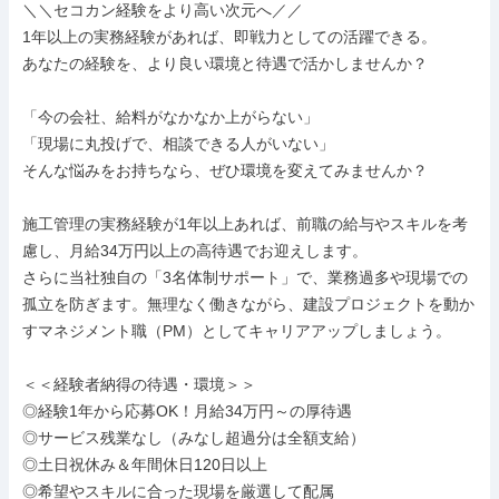
＼＼セコカン経験をより高い次元へ／／

1年以上の実務経験があれば、即戦力としての活躍できる。

あなたの経験を、より良い環境と待遇で活かしませんか？

「今の会社、給料がなかなか上がらない」

「現場に丸投げで、相談できる人がいない」

そんな悩みをお持ちなら、ぜひ環境を変えてみませんか？

施工管理の実務経験が1年以上あれば、前職の給与やスキルを考
慮し、月給34万円以上の高待遇でお迎えします。

さらに当社独自の「3名体制サポート」で、業務過多や現場での
孤立を防ぎます。無理なく働きながら、建設プロジェクトを動か
すマネジメント職（PM）としてキャリアアップしましょう。

＜＜経験者納得の待遇・環境＞＞

◎経験1年から応募OK！月給34万円～の厚待遇

◎サービス残業なし（みなし超過分は全額支給）

◎土日祝休み＆年間休日120日以上

◎希望やスキルに合った現場を厳選して配属
