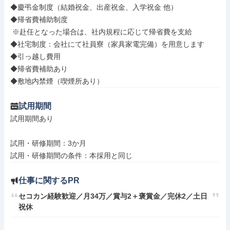
◆慶弔金制度（結婚祝金、出産祝金、入学祝金 他）

◆帰省費補助制度

 ※赴任となった場合は、社内規程に応じて帰省費を⽀給

◆社宅制度：会社にて社員寮（家具家電完備）を用意します

◆引っ越し費用

◆帰省費補助あり

◆敷地内禁煙（喫煙所あり）
試用期間
試用期間あり

試用・研修期間：3か月

仕事に関するPR
セコカン経験歓迎／月34万／賞与2＋褒賞金／完休2／土日
祝休