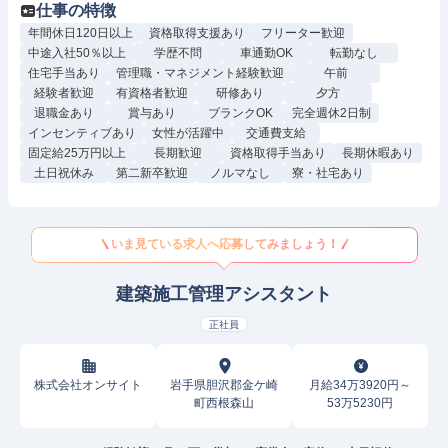
仕事の特徴
年間休日120日以上
資格取得支援あり
フリーター歓迎
中途入社50％以上
学歴不問
車通勤OK
転勤なし
住宅手当あり
管理職・マネジメント経験歓迎
午前
経験者歓迎
有資格者歓迎
研修あり
夕方
退職金あり
賞与あり
ブランクOK
完全週休2日制
インセンティブあり
女性が活躍中
交通費支給
固定給25万円以上
長期歓迎
資格取得手当あり
長期休暇あり
土日祝休み
第二新卒歓迎
ノルマなし
寮・社宅あり
いま見ている求人へ応募してみましょう！
建築施工管理アシスタント
正社員
株式会社オンサイト
岩手県胆沢郡金ケ崎
月給34万3920円～
町西根森山
53万5230円