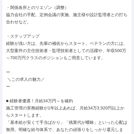
・関係各所とのリエゾン（調整）

協力会社の手配、定例会議の実施、施主様や設計監理者との打ち
合わせなど。

・ステップアップ

経験が浅い方は、先輩の補佐からスタート。ベテランの方には、
大型案件の主任技術者・監理技術者としての活躍や、年収500万
～700万円クラスのポジションもご用意しています。

ー

 ＼この求人の魅力／

ー

■ 経験者優遇！月給34万円～を確約

施工管理の実務経験が1年以上あれば、月給34万3,920円以上か
らスタートします。

「基本給が安くて手当ばかり」「残業代が曖昧」といった心配は
無用。明確な給与体系で、あなたの頑張りをしっかり還元しま