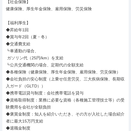
【社会保険】

健康保険、厚生年金保険、雇用保険、労災保険

【福利厚生】

◆昇給年1回

◆賞与年2回（夏・冬）

◆交通費支給

┗車通勤の場合、

 ガソリン代（25円/km）を支給

┗公共交通機関の場合、定期代の全額支給

◆各種保険（健康保険、厚生年金保険、雇⽤保険、労災保険）

◆会社負担の安心制度（上乗せ任意労災、三大疾病保険、長期収
入ガード（GLTD））

◆携帯電話貸与制度：会社携帯電話を貸与

◆資格取得制度：業務に必要な資格（各種施⼯管理技⼠等）の受
験費⽤を会社が全額負担

◆褒賞金制度：知人を紹介いただき、その方が入社した場合紹介
者に最大15万円支給

◆退職金制度
