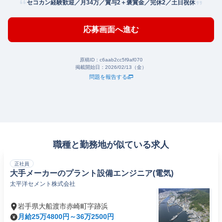
セコカン経験歓迎／月34万／賞与2＋褒賞金／完休2／土日祝休
応募画面へ進む
原稿ID：
c6aab2cc5f9af070
掲載開始日：
2026/02/13（金）
問題を報告する
職種と勤務地が似ている求人
正社員
大手メーカーのプラント設備エンジニア(電気)
太平洋セメント株式会社
岩手県大船渡市赤崎町字跡浜
月給25万4800円～36万2500円