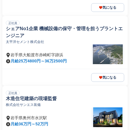
気になる
正社員
シェアNo1企業 機械設備の保守・管理を担うプラントエ
ンジニア
太平洋セメント株式会社
岩手県大船渡市赤崎町字跡浜
月給25万4800円～36万2500円
気になる
正社員
木造住宅建築の現場監督
株式会社サンエス装備
岩手県奥州市水沢駅
月給36万円～52万円