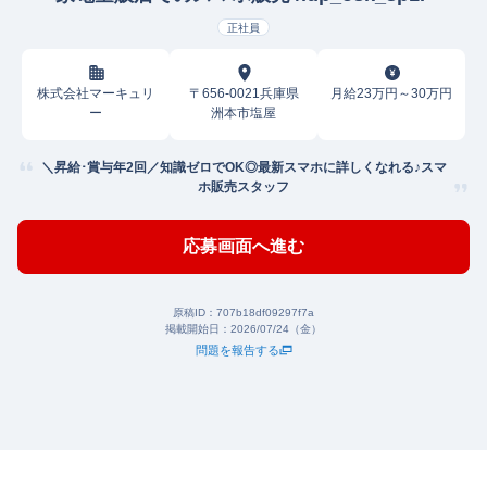
正社員
株式会社マーキュリ
〒656-0021兵庫県
月給23万円～30万円
ー
洲本市塩屋
＼昇給･賞与年2回／知識ゼロでOK◎最新スマホに詳しくなれる♪スマ
ホ販売スタッフ
応募画面へ進む
原稿ID：
707b18df09297f7a
掲載開始日：
2026/07/24（金）
問題を報告する