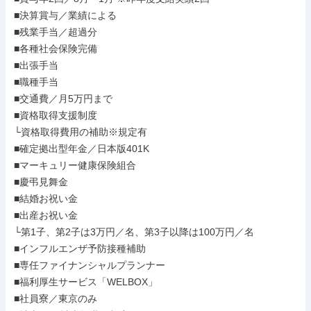
■決算賞与／業績による

■残業手当／超過分

■各種社会保険完備

■出張手当

■職種手当

■交通費／月5万円まで

■資格取得支援制度

└資格取得費用の補助※規定有

■確定拠出型年金／日本版401K

■マーキュリー健康保険組合

■慶弔見舞金

■結婚お祝い金

■出産お祝い金

└第1子、第2子は3万円／名、第3子以降は100万円／名

■インフルエンザ予防接種補助

■専任ファイナンシャルプランナー

■福利厚生サービス「WELBOX」

■社員寮／東京のみ
