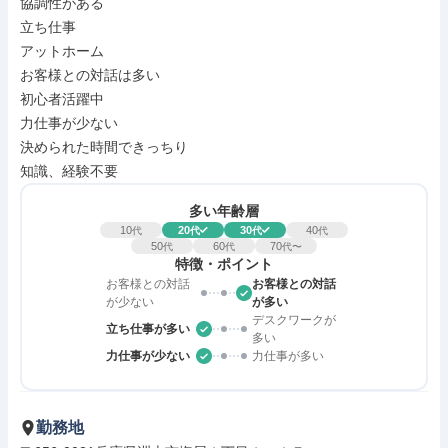
協調性がある

立ち仕事

アットホーム

お客様との対話は多い

初心者活躍中

力仕事が少ない

決められた時間できっちり

知識、経験不要
多い年齢層
10
20
30
40
代
代
代
代
50
60
70
代
代
代〜
特徴・ポイント
お客様との対話
お客様との対話
が少ない
が多い
デスクワークが
立ち仕事が多い
多い
力仕事が少ない
力仕事が多い
勤務地