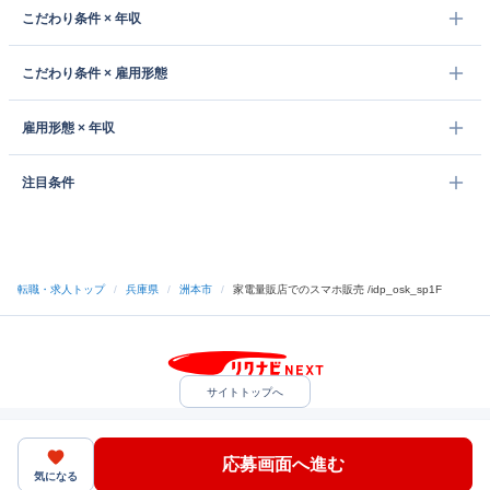
こだわり条件 × 年収
こだわり条件 × 雇用形態
雇用形態 × 年収
注目条件
転職・求人トップ
/
兵庫県
/
洲本市
/
家電量販店でのスマホ販売 /idp_osk_sp1F
サイトトップへ
中途採用をご検討の企業様
利用規約・プライバシーポリシー
サイトマップ
ヘルプ・お問い合わせ
応募画面へ進む
（C）Indeed Inc.
気になる