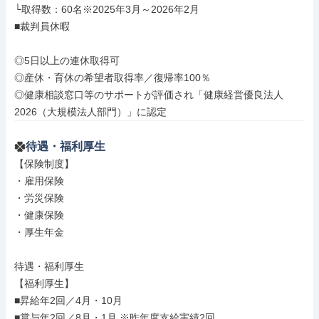
└取得数：60名※2025年3月～2026年2月

■裁判員休暇

◎5日以上の連休取得可

◎産休・育休の希望者取得率／復帰率100％

◎健康相談窓口等のサポートが評価され「健康経営優良法人
2026（大規模法人部門）」に認定
待遇・福利厚生
【保険制度】

・雇用保険

・労災保険

・健康保険

・厚生年金

待遇・福利厚生

【福利厚生】

■昇給年2回／4月・10月

■賞与年2回／8月・1月 ※昨年度支給実績2回
