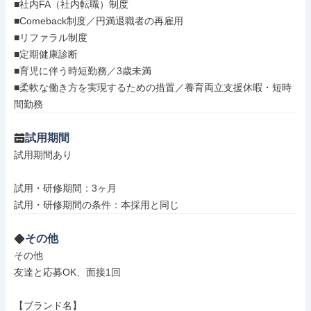
■社内FA（社内転職）制度

■Comeback制度／円満退職者の再雇用

■リファラル制度

■定期健康診断

■育児に伴う時短勤務／3歳未満

■柔軟な働き方を実現するための措置／養育両立支援休暇・短時
間勤務
試用期間
試用期間あり

試用・研修期間：3ヶ月

その他
その他

友達と応募OK、面接1回

【ブランド名】
