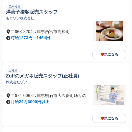
契約社員
洋菓子接客販売スタッフ
モロゾフ株式会社
〒663-8204兵庫県西宮市高松町
時給1273円～1464円
気になる
正社員
Zoffのメガネ販売スタッフ(正社員)
株式会社ゾフ
〒674-0068兵庫県明石市大久保町ゆりのき
通
月給24万6000円以上
気になる