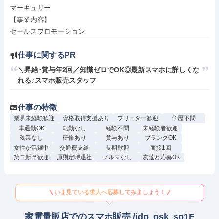
マーキュリー

【事業内容】

セールスプロモーション
仕事に関するPR
＼昇給･賞与年2回／知識ゼロでOK◎最新スマホに詳しくな
れる♪スマホ販売スタッフ
仕事の特徴
業界未経験歓迎
資格取得支援あり
フリーター歓迎
学歴不問
車通勤OK
転勤なし
経験不問
未経験者歓迎
残業なし
研修あり
賞与あり
ブランクOK
女性が活躍中
交通費支給
長期歓迎
面接1回
第二新卒歓迎
原則定時退社
ノルマなし
友達と応募OK
いま見ている求人へ応募してみましょう！
家電量販店でのスマホ販売 /idp_osk_sp1F