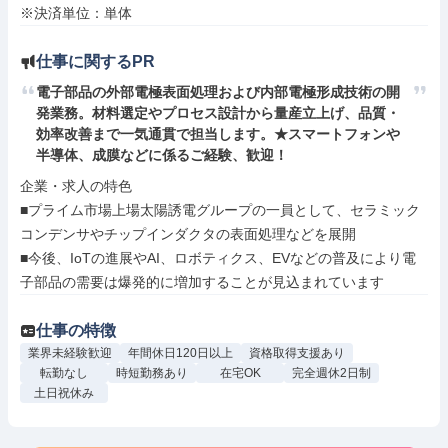
※決済単位：単体
仕事に関するPR
電子部品の外部電極表面処理および内部電極形成技術の開
発業務。材料選定やプロセス設計から量産立上げ、品質・
効率改善まで一気通貫で担当します。★スマートフォンや
半導体、成膜などに係るご経験、歓迎！
企業・求人の特色

■プライム市場上場太陽誘電グループの一員として、セラミック
コンデンサやチップインダクタの表面処理などを展開

■今後、IoTの進展やAI、ロボティクス、EVなどの普及により電
子部品の需要は爆発的に増加することが見込まれています
仕事の特徴
業界未経験歓迎
年間休日120日以上
資格取得支援あり
転勤なし
時短勤務あり
在宅OK
完全週休2日制
土日祝休み