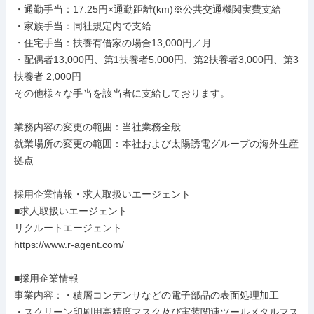
・通勤手当：17.25円×通勤距離(km)※公共交通機関実費支給

・家族手当：同社規定内で支給

・住宅手当：扶養有借家の場合13,000円／月

・配偶者13,000円、第1扶養者5,000円、第2扶養者3,000円、第3
扶養者 2,000円

その他様々な手当を該当者に支給しております。

業務内容の変更の範囲：当社業務全般

就業場所の変更の範囲：本社および太陽誘電グループの海外生産
拠点

採用企業情報・求人取扱いエージェント

■求人取扱いエージェント

リクルートエージェント

https://www.r-agent.com/

■採用企業情報

事業内容：・積層コンデンサなどの電子部品の表面処理加工

・スクリーン印刷用高精度マスク及び実装関連ツールメタルマス