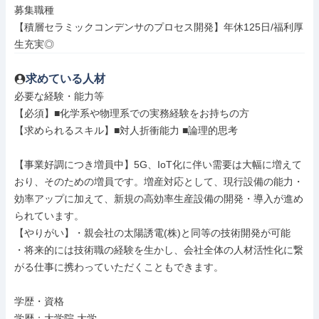
募集職種

【積層セラミックコンデンサのプロセス開発】年休125日/福利厚
生充実◎
求めている人材
必要な経験・能力等

【必須】■化学系や物理系での実務経験をお持ちの方

【求められるスキル】■対人折衝能力 ■論理的思考

【事業好調につき増員中】5G、IoT化に伴い需要は大幅に増えて
おり、そのための増員です。増産対応として、現行設備の能力・
効率アップに加えて、新規の高効率生産設備の開発・導入が進め
られています。

【やりがい】・親会社の太陽誘電(株)と同等の技術開発が可能

・将来的には技術職の経験を生かし、会社全体の人材活性化に繋
がる仕事に携わっていただくこともできます。

学歴・資格

学歴：大学院 大学
