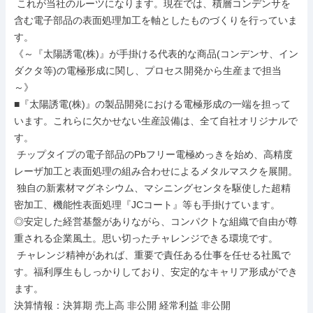
 これが当社のルーツになります。現在では、積層コンデンサを
含む電子部品の表面処理加工を軸としたものづくりを行っていま
す。

《～『太陽誘電(株)』が手掛ける代表的な商品(コンデンサ、イン
ダクタ等)の電極形成に関し、プロセス開発から生産まで担当
～》

■『太陽誘電(株)』の製品開発における電極形成の一端を担って
います。これらに欠かせない生産設備は、全て自社オリジナルで
す。

 チップタイプの電子部品のPbフリー電極めっきを始め、高精度
レーザ加工と表面処理の組み合わせによるメタルマスクを展開。

 独自の新素材マグネシウム、マシニングセンタを駆使した超精
密加工、機能性表面処理『JCコート』等も手掛けています。

◎安定した経営基盤がありながら、コンパクトな組織で自由が尊
重される企業風土。思い切ったチャレンジできる環境です。

 チャレンジ精神があれば、重要で責任ある仕事を任せる社風で
す。福利厚生もしっかりしており、安定的なキャリア形成ができ
ます。

決算情報：決算期 売上高 非公開 経常利益 非公開
