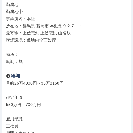
勤務地

勤務地①

事業所名：本社

所在地：群馬県 藤岡市 本動堂９２７－１

最寄駅：上信電鉄 上信電鉄 山名駅

喫煙環境：敷地内全面禁煙

備考：

転勤：無
給与
月給26万4000円～35万8150円

想定年収

550万円～700万円

雇用形態

正社員
