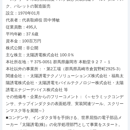
ク、パレットの製造販売

設立：1970年01月

代表者：代表取締役 田中博敏

従業員数：495人

平均年齢：37.6歳

資本金：100百万円

株式公開：非公開

主な株主：太陽誘電株式会社 100.0％

本社所在地：〒375-0051 群馬県藤岡市 本動堂９２７－１

本社以外の事業所：・第2工場（群馬県高崎市倉賀野町2925-3）

関連会社：・太陽誘電テクノソリューションズ株式会社・福島太
陽誘電株式会社・太陽誘電モバイルテクノロジー株式会社・太陽
誘電エナジーデバイス株式会社 等

その他備考・企業からのフリーコメント：《～セラミックコンデ
ンサ、チップインダクタの表面処理、実装関連ツール、スクリー
ンマスク等を展開～》

■コンデンサ、インダクタ等を手掛ける、世界屈指の電子部品メ
ーカー『太陽誘電(株)』の化学処理部門として事業をスタート。
