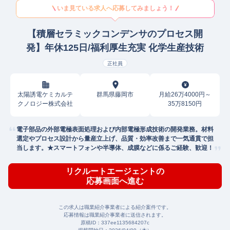
いま見ている求人へ応募してみましょう！
【積層セラミックコンデンサのプロセス開
発】年休125日/福利厚生充実 化学生産技術
正社員
太陽誘電ケミカルテ
群馬県藤岡市
月給26万4000円～
クノロジー株式会社
35万8150円
電子部品の外部電極表面処理および内部電極形成技術の開発業務。材料
選定やプロセス設計から量産立上げ、品質・効率改善まで一気通貫で担
当します。★スマートフォンや半導体、成膜などに係るご経験、歓迎！
リクルートエージェントの
応募画面へ進む
この求人は職業紹介事業者による紹介案件です。
応募情報は職業紹介事業者に送信されます。
原稿ID：
337ee1135684207c