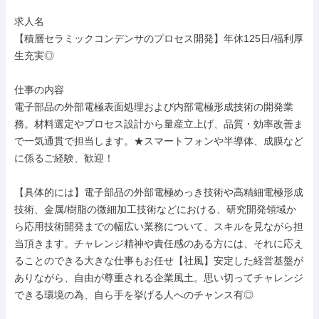
求人名

【積層セラミックコンデンサのプロセス開発】年休125日/福利厚
生充実◎

仕事の内容

電子部品の外部電極表面処理および内部電極形成技術の開発業
務。材料選定やプロセス設計から量産立上げ、品質・効率改善ま
で一気通貫で担当します。★スマートフォンや半導体、成膜など
に係るご経験、歓迎！

【具体的には】電子部品の外部電極めっき技術や高精細電極形成
技術、金属/樹脂の微細加工技術などにおける、研究開発領域か
ら応用技術開発までの幅広い業務について、スキルを見ながら担
当頂きます。チャレンジ精神や責任感のある方には、それに応え
ることのできる大きな仕事もお任せ【社風】安定した経営基盤が
ありながら、自由が尊重される企業風土。思い切ってチャレンジ
できる環境の為、自ら手を挙げる人へのチャンス有◎
