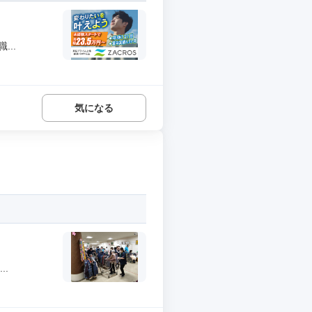
..
気になる
.