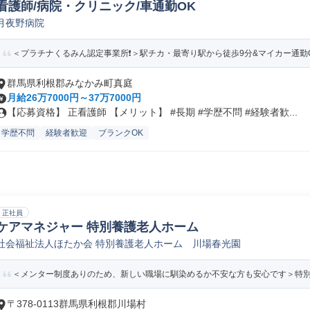
看護師/病院・クリニック/車通勤OK
月夜野病院
＜プラチナくるみん認定事業所❗️＞駅チカ・最寄り駅から徒歩9分&マイカー通勤OK⭐
群馬県利根郡みなかみ町真庭
月給26万7000円～37万7000円
【応募資格】 正看護師 【メリット】 #長期 #学歴不問 #経験者歓...
学歴不問
経験者歓迎
ブランクOK
正社員
ケアマネジャー 特別養護老人ホーム
社会福祉法人ほたか会 特別養護老人ホーム 川場春光園
＜メンター制度ありのため、新しい職場に馴染めるか不安な方も安心です＞特別養
〒378-0113群馬県利根郡川場村