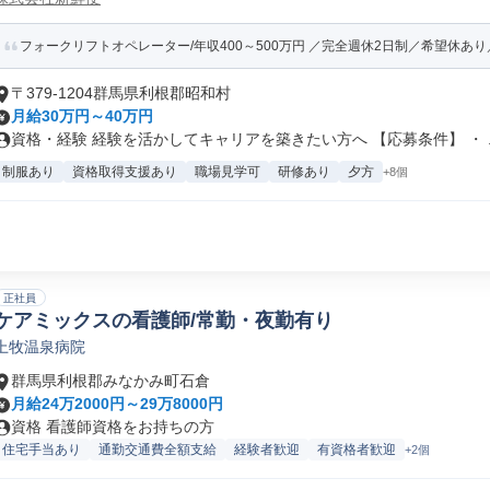
フォークリフトオペレーター/年収400～500万円 ／完全週休2日制／希望休あ
〒379-1204群馬県利根郡昭和村
月給30万円～40万円
資格・経験 経験を活かしてキャリアを築きたい方へ 【応募条件】 ・ ..
制服あり
資格取得支援あり
職場見学可
研修あり
夕方
+8個
正社員
ケアミックスの看護師/常勤・夜勤有り
上牧温泉病院
群馬県利根郡みなかみ町石倉
月給24万2000円～29万8000円
資格 看護師資格をお持ちの方
住宅手当あり
通勤交通費全額支給
経験者歓迎
有資格者歓迎
+2個