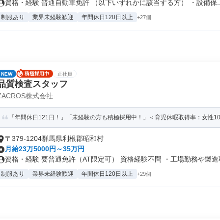
資格・経験 普通自動車免許 （以下いずれかに該当する方） ・設備保..
制服あり
業界未経験歓迎
年間休日120日以上
+27個
NEW
正社員
品質検査スタッフ
ZACROS株式会社
「年間休日121日！」「未経験の方も積極採用中！」＜育児休暇取得率：女性100
〒379-1204群馬県利根郡昭和村
月給23万5000円～35万円
資格・経験 要普通免許（AT限定可） 資格経験不問 ・工場勤務や製造職.
制服あり
業界未経験歓迎
年間休日120日以上
+29個