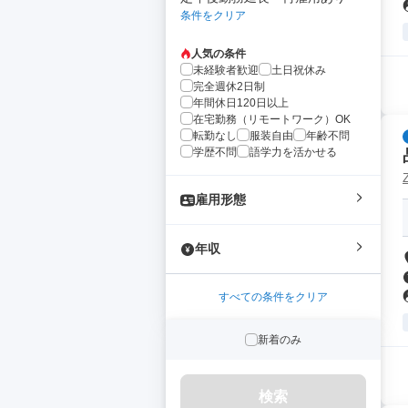
条件をクリア
人気の条件
未経験者歓迎
土日祝休み
完全週休2日制
年間休日120日以上
在宅勤務（リモートワーク）OK
転勤なし
服装自由
年齢不問
学歴不問
語学力を活かせる
雇用形態
年収
すべての条件をクリア
新着のみ
検索