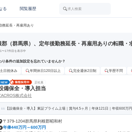
なる
閲覧履歴
求人検索
勤務延長・再雇用あり
根郡（群馬県）、定年後勤務延長・再雇用ありの転職・
1
〜
17
件目を表示中
わり条件の追加設定を忘れていませんか？
土日祝休み
年間休日120日以上
完全週休2日制
学歴不問
NEW
正社員
設備保全・導入担当
ZACROS株式会社
【設備保全・導入】東証プライム上場｜賞与4.5ヶ月｜年休121日｜年収600万
〒379-1204群馬県利根郡昭和村
年俸440万円～600万円