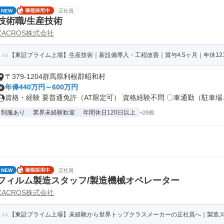
NEW
正社員
技術職/生産技術
ZACROS株式会社
【東証プライム上場】生産技術｜新設備導入・工程改善｜賞与4.5ヶ月｜年休121
〒379-1204群馬県利根郡昭和村
年俸440万円～600万円
資格・経験 要普通免許（AT限定可） 資格経験不問 〇車通勤（駐車場..
制服あり
業界未経験歓迎
年間休日120日以上
+28個
NEW
正社員
フィルム製造スタッフ/製造機械オペレーター
ZACROS株式会社
【東証プライム上場】未経験から世界トップクラスメーカーの正社員へ｜製造ス