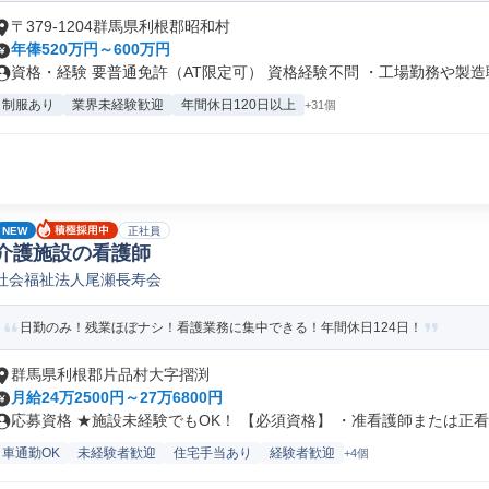
〒379-1204群馬県利根郡昭和村
年俸520万円～600万円
資格・経験 要普通免許（AT限定可） 資格経験不問 ・工場勤務や製造職.
制服あり
業界未経験歓迎
年間休日120日以上
+31個
NEW
正社員
介護施設の看護師
社会福祉法人尾瀬長寿会
日勤のみ！残業ほぼナシ！看護業務に集中できる！年間休日124日！
群馬県利根郡片品村大字摺渕
月給24万2500円～27万6800円
応募資格 ★施設未経験でもOK！ 【必須資格】 ・准看護師または正看..
車通勤OK
未経験者歓迎
住宅手当あり
経験者歓迎
+4個