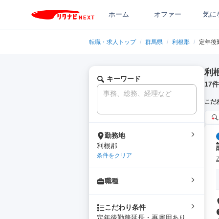
ホーム
オファー
気に
転職・求人トップ
/
群馬県
/
利根郡
/
定年後
利
キーワード
17
件
こだ
勤務地
利根郡
条件をクリア
職種
こだわり条件
定年後勤務延長・再雇用あり