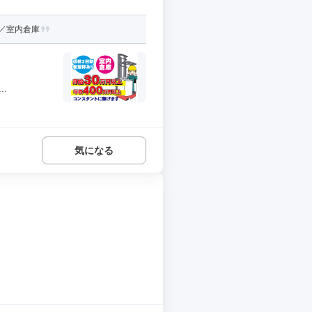
り／室内倉庫
.
気になる