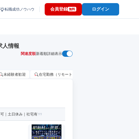
会員登録
ログイン
転職成功ノウハウ
無料
求人情報
関連度順
新着順
詳細表示
未経験者歓迎
在宅勤務（リモートワーク）OK
家賃補助・住宅手当
円可｜土日休み｜社宅有