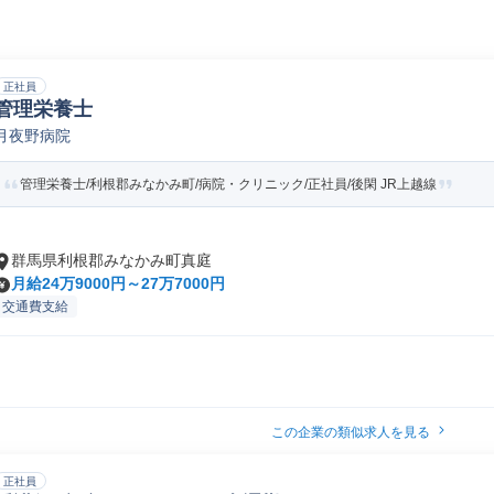
正社員
管理栄養士
月夜野病院
管理栄養士/利根郡みなかみ町/病院・クリニック/正社員/後閑 JR上越線
群馬県利根郡みなかみ町真庭
月給24万9000円～27万7000円
交通費支給
この企業の類似求人を見る
正社員