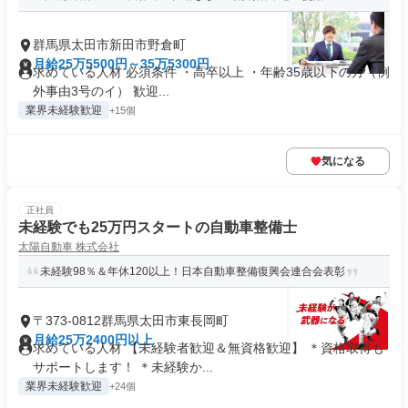
群馬県太田市新田市野倉町
月給25万5500円～35万5300円
求めている人材 必須条件 ・高卒以上 ・年齢35歳以下の方（例
外事由3号のイ） 歓迎...
業界未経験歓迎
+15個
気になる
正社員
未経験でも25万円スタートの自動車整備士
太陽自動車 株式会社
未経験98％＆年休120以上！日本自動車整備復興会連合会表彰
〒373-0812群馬県太田市東長岡町
月給25万2400円以上
求めている人材 【未経験者歓迎＆無資格歓迎】 ＊資格取得も
サポートします！ ＊未経験か...
業界未経験歓迎
+24個