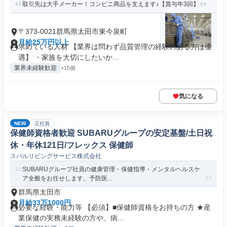
取引先は大手メーカー！コンビニ商品を支えます♪【賞与年3回】
〒373-0021群馬県太田市東今泉町
月給25万円以上
求めている人材 【業界は問わず品質管理の経験のある方は優
遇】 ・家族を大切にしたいか...
業界未経験歓迎
+15個
気になる
NEW
正社員
保健師資格者歓迎 SUBARUグループの安定基盤/土日祝
休・年休121日/フレックス 保健師
スバルリビングサービス株式会社
SUBARUグループ社員の健康管理・保健指導・メンタルヘルスケ
ア全般をお任せします。予防医...
群馬県太田市
月給33万1000円
必要な経験・能力等 【必須】■保健師資格をお持ちの方 ★産
業保健の実務未経験の方や、病...