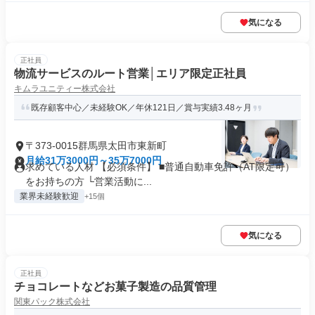
気になる
正社員
物流サービスのルート営業│エリア限定正社員
キムラユニティー株式会社
既存顧客中心／未経験OK／年休121日／賞与実績3.48ヶ月
〒373-0015群馬県太田市東新町
月給31万3000円～35万7000円
求めている人材 【必須条件】 ■普通自動車免許（AT限定可）
をお持ちの方 └営業活動に...
業界未経験歓迎
+15個
気になる
正社員
チョコレートなどお菓子製造の品質管理
関東パック株式会社