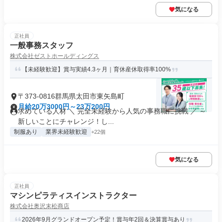
気になる
正社員
一般事務スタッフ
株式会社ゼストホールディングス
【未経験歓迎】賞与実績4.3ヶ月｜育休産休取得率100%
〒373-0816群馬県太田市東矢島町
月給20万3000円～23万200円
求めている人材 ＼ 完全未経験から人気の事務職に挑戦 ／ ～
新しいことにチャレンジ！し...
制服あり
業界未経験歓迎
+22個
気になる
正社員
マシンピラティスインストラクター
株式会社奥沢末松商店
2026年9月グランドオープン予定！賞与年2回＆決算賞与あり