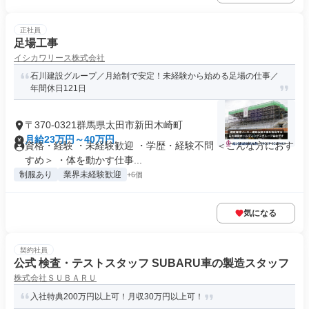
正社員
足場工事
イシカワリース株式会社
石川建設グループ／月給制で安定！未経験から始める足場の仕事／
年間休日121日
〒370-0321群馬県太田市新田木崎町
月給23万円～40万円
資格・経験 ・未経験歓迎 ・学歴・経験不問 ＜こんな方におす
すめ＞ ・体を動かす仕事...
制服あり
業界未経験歓迎
+6個
気になる
契約社員
公式 検査・テストスタッフ SUBARU車の製造スタッフ
株式会社ＳＵＢＡＲＵ
入社特典200万円以上可！月収30万円以上可！