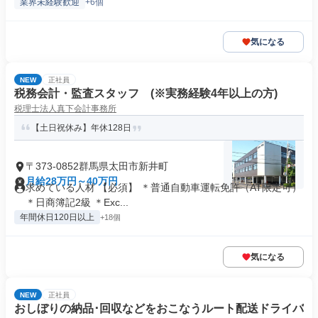
業界未経験歓迎
+6個
気になる
NEW
正社員
税務会計・監査スタッフ (※実務経験4年以上の方)
税理士法人真下会計事務所
【土日祝休み】年休128日
〒373-0852群馬県太田市新井町
月給28万円～40万円
求めている人材 【必須】 ＊普通自動車運転免許（AT限定可）
＊日商簿記2級 ＊Exc...
年間休日120日以上
+18個
気になる
NEW
正社員
おしぼりの納品･回収などをおこなうルート配送ドライバ