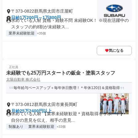
〒373-0822群馬県太田市庄屋町
日給1万200円～1万800円
求めている人材 資格・経験不問 未経験OK！ ※現在活躍中の
スタッフの約8割が未経験ス...
業界未経験歓迎
+35個
気になる
正社員
未経験でも25万円スタートの鈑金・塗装スタッフ
太陽自動車 株式会社
毎年給与ベースアップ＋毎年休日数増！＊年休120日＆資格取得
〒373-0812群馬県太田市東長岡町
月給25万2400円以上
求めている人材 【業界未経験歓迎＊資格取得をサポート】 ・
自分の意見を伝え、相手の意見...
制服あり
業界未経験歓迎
+33個