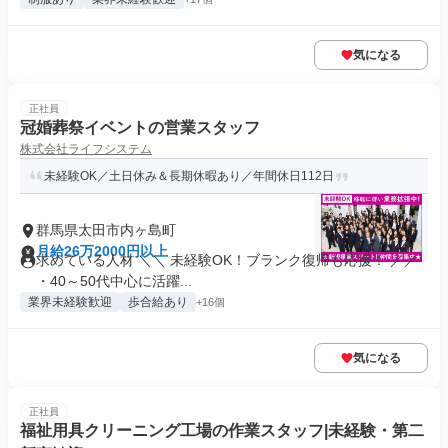
気になる
正社員
冠婚葬祭イベントの営業スタッフ
株式会社ライフシステム
未経験OK／土日休み＆長期休暇あり／年間休日112日
群馬県太田市内ヶ島町
月給26万2000円以上
求めている人材 ＼＼ 未経験OK！ブランク復帰も応援！ ／／
・40～50代中心に活躍...
業界未経験歓迎
歩合給あり
+16個
気になる
正社員
福祉用具クリーニング工場の作業スタッフ|未経験・第二