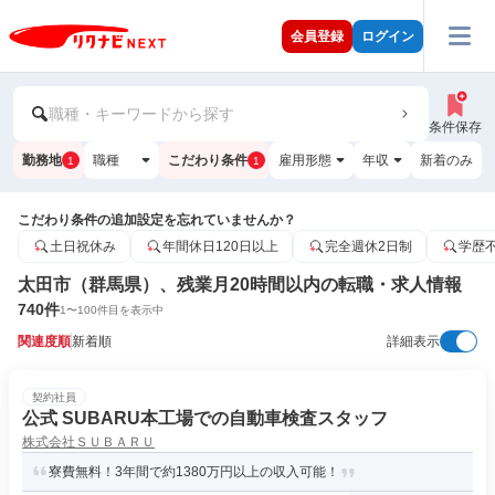
会員登録
ログイン
職種・キーワードから探す
条件保存
勤務地
職種
こだわり条件
雇用形態
年収
新着のみ
1
1
こだわり条件の追加設定を忘れていませんか？
土日祝休み
年間休日120日以上
完全週休2日制
学歴
太田市（群馬県）、残業月20時間以内の転職・求人情報
740
件
1
〜
100
件目を表示中
関連度順
新着順
詳細表示
契約社員
公式 SUBARU本工場での自動車検査スタッフ
株式会社ＳＵＢＡＲＵ
寮費無料！3年間で約1380万円以上の収入可能！