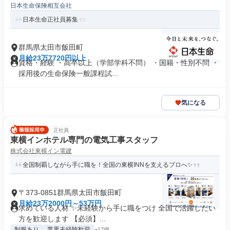
日本生命保険相互会社
日本生命正社員募集
群馬県太田市飯田町
月給23万7720円以上
資格・経験 ・高卒以上（学部学科不問） ・国籍・性別不問 ・
採用後の生命保険一般課程試...
気になる
正社員
東横インホテル専門の電気工事スタッフ
株式会社東横イン電建
全国制覇しながら手に職を！全国の東横INNを支えるプロへ✨
〒373-0851群馬県太田市飯田町
月給23万2000円～53万円
求めている人材 ✨未経験から手に職をつけ 全国で活躍したい
方を歓迎します 【必須】...
制服あり
業界未経験歓迎
+17個