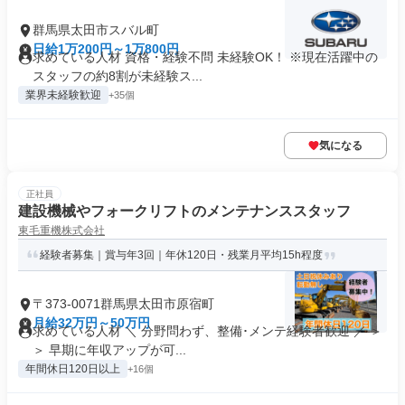
群馬県太田市スバル町
日給1万200円～1万800円
求めている人材 資格・経験不問 未経験OK！ ※現在活躍中の
スタッフの約8割が未経験ス...
業界未経験歓迎
+35個
気になる
正社員
建設機械やフォークリフトのメンテナンススタッフ
東毛重機株式会社
経験者募集｜賞与年3回｜年休120日・残業月平均15h程度
〒373-0071群馬県太田市原宿町
月給32万円～50万円
求めている人材 ＼ 分野問わず、整備･メンテ経験者歓迎 ／ ＞
＞ 早期に年収アップが可...
年間休日120日以上
+16個