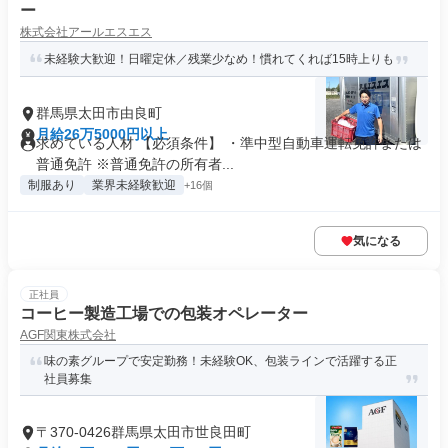
ー
株式会社アールエスエス
未経験大歓迎！日曜定休／残業少なめ！慣れてくれば15時上りも
群馬県太田市由良町
月給26万5000円以上
求めている人材 【必須条件】 ・準中型自動車運転免許または
普通免許 ※普通免許の所有者...
制服あり
業界未経験歓迎
+16個
気になる
正社員
コーヒー製造工場での包装オペレーター
AGF関東株式会社
味の素グループで安定勤務！未経験OK、包装ラインで活躍する正
社員募集
〒370-0426群馬県太田市世良田町