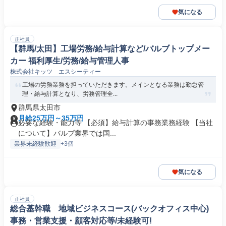
気になる
正社員
【群馬/太田】工場労務/給与計算など/バルブトップメー
カー 福利厚生/労務/給与管理人事
株式会社キッツ エスシーティー
工場の労務業務を担っていただきます。メインとなる業務は勤怠管
理・給与計算となり、労務管理全...
群馬県太田市
月給25万円～35万円
必要な経験・能力等 【必須】給与計算の事務業務経験 【当社
について】バルブ業界では国...
業界未経験歓迎
+3個
気になる
正社員
総合基幹職 地域ビジネスコース(バックオフィス中心)
事務・営業支援・顧客対応等/未経験可!