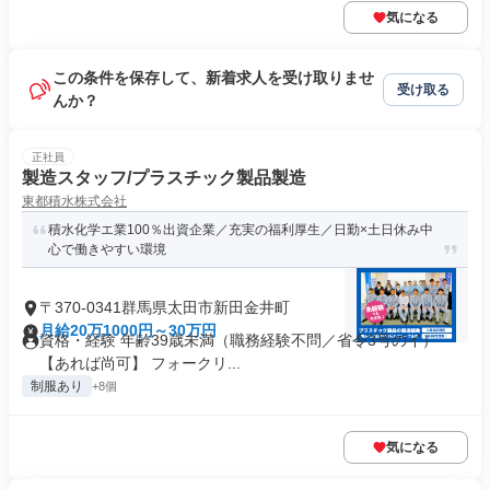
気になる
この条件を保存して、新着求人を受け取りませ
受け取る
んか？
正社員
製造スタッフ/プラスチック製品製造
東都積水株式会社
積水化学エ業100％出資企業／充実の福利厚生／日勤×土日休み中
心で働きやすい環境
〒370-0341群馬県太田市新田金井町
月給20万1000円～30万円
資格・経験 年齢39歳未満（職務経験不問／省令3号のイ）
【あれば尚可】 フォークリ...
制服あり
+8個
気になる