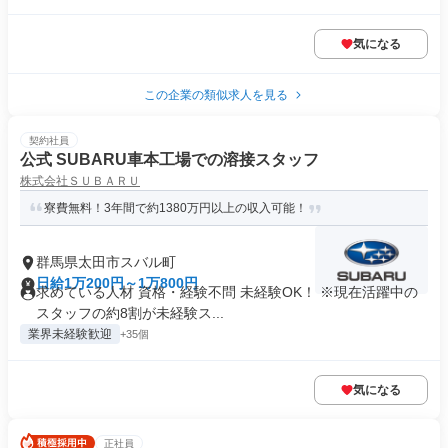
気になる
この企業の類似求人を見る
契約社員
公式 SUBARU車本工場での溶接スタッフ
株式会社ＳＵＢＡＲＵ
寮費無料！3年間で約1380万円以上の収入可能！
群馬県太田市スバル町
日給1万200円～1万800円
求めている人材 資格・経験不問 未経験OK！ ※現在活躍中の
スタッフの約8割が未経験ス...
業界未経験歓迎
+35個
気になる
正社員