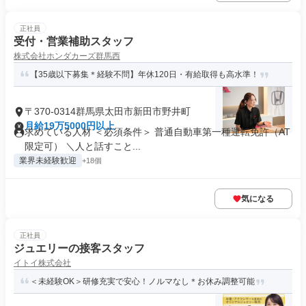
正社員
受付・営業補助スタッフ
株式会社ホンダカーズ群馬西
【35歳以下募集＊経験不問】年休120日・有給取得も高水準！
〒370-0314群馬県太田市新田市野井町
月給19万5000円以上
求めている人材 ＜必須条件＞ 普通自動車第一種運転免許（AT
限定可） ＼人と話すこと...
業界未経験歓迎
+18個
気になる
正社員
ジュエリーの接客スタッフ
イトイ株式会社
＜未経験OK＞研修充実で安心！ノルマなし＊お休み調整可能