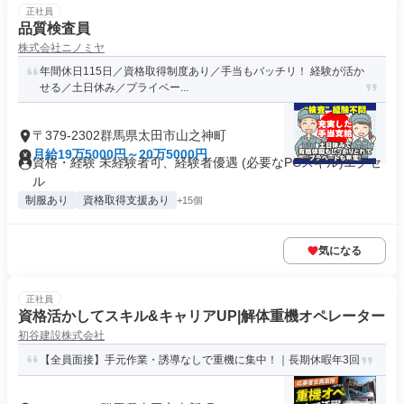
正社員
品質検査員
株式会社ニノミヤ
年間休日115日／資格取得制度あり／手当もバッチリ！ 経験が活か
せる／土日休み／プライベー...
〒379-2302群馬県太田市山之神町
月給19万5000円～20万5000円
資格・経験 未経験者可、経験者優遇 (必要なPCスキル)エクセ
ル
制服あり
資格取得支援あり
+15個
気になる
正社員
資格活かしてスキル&キャリアUP|解体重機オペレーター
初谷建設株式会社
【全員面接】手元作業・誘導なしで重機に集中！｜長期休暇年3回