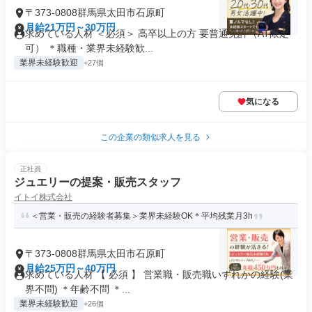
〒373-0808群馬県太田市石原町
月給21万円～30万円
求めている人材 ＜必須＞ 高卒以上の方 要普通免許（AT限定
可） ＊職種・業界未経験歓...
業界未経験歓迎
+27個
気になる
この企業の類似求人を見る
正社員
ジュエリーの提案・販売スタッフ
イトイ株式会社
＜営業・販売の経験者募集＞業界未経験OK＊平均残業月3h
〒373-0808群馬県太田市石原町
月給25万円～40万円
求めている人材 【 必須 】 営業職・販売職いずれかの経験(業
界不問) ＊年齢不問 ＊...
業界未経験歓迎
+26個