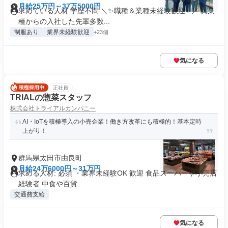
月給25万円～37万5000円
求めている人材 学歴不問 ＼✨職種＆業種未経験歓迎✨／ 異業
種からの入社した先輩多数...
制服あり
業界未経験歓迎
+23個
気になる
正社員
TRIALの惣菜スタッフ
株式会社トライアルカンパニー
AI・IoTを積極導入の小売企業！働き方改革にも積極的！基本定時
上がり！
群馬県太田市由良町
月給24万6000円～31万円
求める人材: 必須 ・業界未経験OK 歓迎 食品スーパーや小売店
経験者 中食や百貨...
交通費支給
気になる