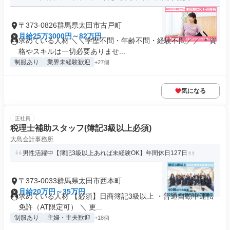
〒373-0826群馬県太田市古戸町
月給25万3000円～82万円
求めている人材 ＼＼学歴不問・年齢不問・経験不問／／ ＊資
格やスキルは一切必要ありませ...
制服あり
業界未経験歓迎
+27個
気になる
正社員
税理士補助スタッフ(簿記3級以上必須)
大島会計事務所
男性活躍中【簿記3級以上あれば未経験OK】年間休日127日
〒373-0033群馬県太田市西本町
月給20万円～35万円
求めている人材 【必須】日商簿記3級以上 ・普通自動車運転
免許（AT限定可） ＼ 更...
制服あり
主婦・主夫歓迎
+18個