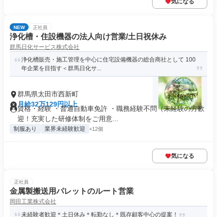
気になる
NEW
正社員
浄化槽・住設機器の法人向け営業/土日祝休み
群馬日化サービス株式会社
浄化槽販売・施工管理を中心に住宅設備機器の総合商社として 100
年企業を目指す＜群馬日化サ...
群馬県太田市西新町
月給32万129円以上
資格・経験 ・普通自動車免許 ・職務経験不問（未経験の方歓
迎！充実した研修体制をご用意...
制服あり
業界未経験歓迎
+12個
気になる
正社員
金属製搬送用パレットのルート営業
岡田工業株式会社
未経験者歓迎＊土日休み＊転勤なし＊既存顧客中心の提案！