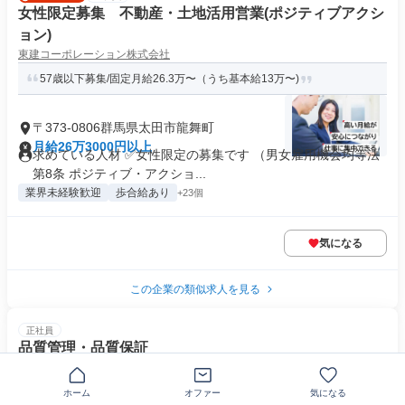
女性限定募集 不動産・土地活用営業(ポジティブアクシ
ョン)
東建コーポレーション株式会社
57歳以下募集/固定月給26.3万〜（うち基本給13万〜)
〒373-0806群馬県太田市龍舞町
月給26万3000円以上
求めている人材 ✅女性限定の募集です （男女雇用機会均等法
第8条 ポジティブ・アクショ...
業界未経験歓迎
歩合給あり
+23個
気になる
この企業の類似求人を見る
正社員
品質管理・品質保証
株式会社ニノミヤ
年間休日115日／資格取得制度あり／手当もバッチリ！ 未経験者O
ホーム
オファー
気になる