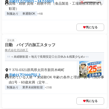
月給22万7200円～24万100円
資格・経験 資格・経験不問 （食品製造・工場勤務未経験者も
歓迎）
制服あり
車通勤OK
+4個
気になる
正社員
日勤 パイプの加工スタッフ
株式会社北詰鉄工
＜未経験歓迎＞地元で長期安定◎土日休み＆残業少なめ♪
〒370-0321群馬県太田市新田木崎町
月給21万7000円以上
求めている人材 ＊未経験OK 年齢の条件と理由：あり（例外事
由1号・60歳未満（定年...
制服あり
業界未経験歓迎
+23個
気になる