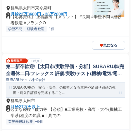
群馬県太田市東今泉町
月給22万3600円～26万2000円
【応募資格】 正看護師 【メリット】 #長期 #学歴不問 #経験
者歓迎 #ブランクO...
学歴不問
経験者歓迎
+1個
気になる
正社員
第二新卒歓迎!【太田市/実験評価・分析】SUBARU車/完
全週休二日/フレックス 評価/実験/テスト(機械/電気/電子
SUBARUテクノ株式会社
製品専門職)
SUBARU車の「安心・安全」の根幹となる車体や足回り部品の強
度・耐久性評価を完遂すること...
群馬県太田市
月給21万円以上
必要な経験・能力等 【必須】■工業高校・高専・大卒(機械工
学系)程度の知識 ■工具での...
業界未経験歓迎
+6個