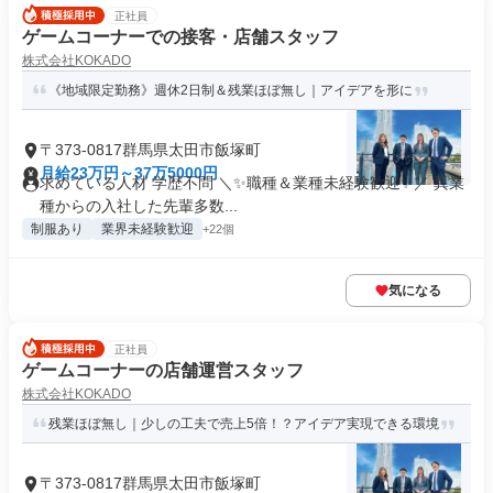
正社員
ゲームコーナーでの接客・店舗スタッフ
株式会社KOKADO
《地域限定勤務》週休2日制＆残業ほぼ無し｜アイデアを形に
〒373-0817群馬県太田市飯塚町
月給23万円～37万5000円
求めている人材 学歴不問 ＼✨職種＆業種未経験歓迎✨／ 異業
種からの入社した先輩多数...
制服あり
業界未経験歓迎
+22個
気になる
正社員
ゲームコーナーの店舗運営スタッフ
株式会社KOKADO
残業ほぼ無し｜少しの工夫で売上5倍！？アイデア実現できる環境
〒373-0817群馬県太田市飯塚町