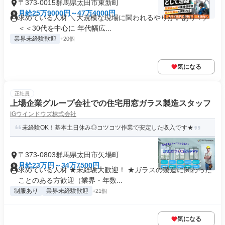
〒373-0015群馬県太田市東新町
月給25万9000円～47万4000円
求めている人材 ＼大規模な現場に関われるやりがいあり！／
＜＜30代を中心に 年代幅広...
業界未経験歓迎
+20個
気になる
正社員
上場企業グループ会社での住宅用窓ガラス製造スタッフ
IGウインドウズ株式会社
未経験OK！基本土日休み◎コツコツ作業で安定した収入です★
〒373-0803群馬県太田市矢場町
月給23万円～34万7500円
求めている人材 ★未経験大歓迎！ ★ガラスの製造に関わった
ことのある方歓迎（業界・年数...
制服あり
業界未経験歓迎
+21個
気になる