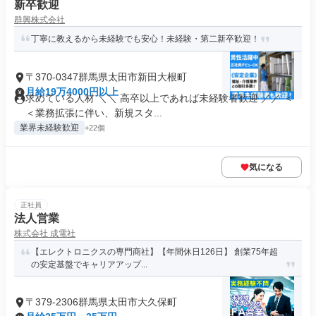
新卒歓迎
群興株式会社
丁寧に教えるから未経験でも安心！未経験・第二新卒歓迎！
〒370-0347群馬県太田市新田大根町
月給19万4000円以上
求めている人材 ＼＼ 高卒以上であれば未経験者歓迎 ／／ ＜
＜業務拡張に伴い、新規スタ...
業界未経験歓迎
+22個
気になる
正社員
法人営業
株式会社 成電社
【エレクトロニクスの専門商社】【年間休日126日】 創業75年超
の安定基盤でキャリアアップ...
〒379-2306群馬県太田市大久保町