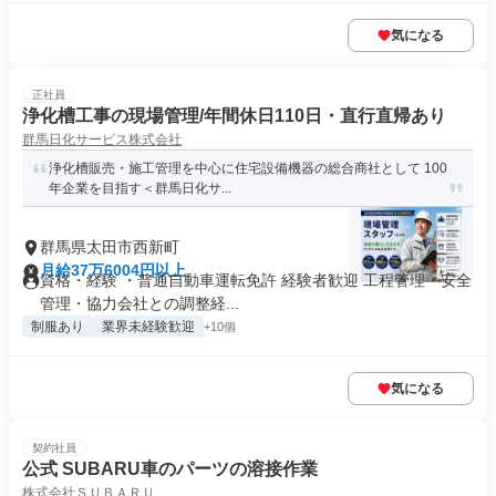
気になる
正社員
浄化槽工事の現場管理/年間休日110日・直行直帰あり
群馬日化サービス株式会社
浄化槽販売・施工管理を中心に住宅設備機器の総合商社として 100
年企業を目指す＜群馬日化サ...
群馬県太田市西新町
月給37万6004円以上
資格・経験 ・普通自動車運転免許 経験者歓迎 工程管理・安全
管理・協力会社との調整経...
制服あり
業界未経験歓迎
+10個
気になる
契約社員
公式 SUBARU車のパーツの溶接作業
株式会社ＳＵＢＡＲＵ