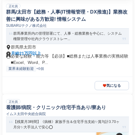
正社員
群馬/太田市【総務・人事(IT情報管理・DX推進)】業務改
善に興味がある方歓迎! 情報システム
SUBARUテクノ株式会社
群馬事業所内の管理部署にて、人事・総務業務を中心に、システム
権限管理や社内クラウドストレー...
群馬県太田市
月給21万円以上
必要な経験・能力等 【必須】■総務または人事業務の実務経験
■Excel、Word、P...
業界未経験歓迎
+6個
気になる
正社員
看護師/病院・クリニック/住宅手当あり/寮あり
イムス太田中央総合病院
【残業月3時間】《病棟》家族手当＆住宅手当支給✨賞与計3.70ヶ
月分✨大手法人で安心⭕