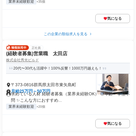
業界未経験歓迎
+35個
気になる
この企業の類似求人を見る
正社員
(経験者募集)営業職 太田店
株式会社秀光ビルド
20代〜30代も活躍中！100%反響！1000万円越えも！
〒373-0816群馬県太田市東矢島町
月給25万円～50万円
求めている人材 経験者募集（業界未経験OK） ◎年齢・学歴不
問 ✨こんな方におすすめ...
業界未経験歓迎
+20個
気になる