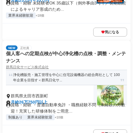
月給25万円～35万円
資格・経験 未経験者OK 35歳以下（例外事由3号イ／長期勤続
によるキャリア形成のため...
業界未経験歓迎
+18個
気になる
NEW
正社員
個人客への定期点検が中心/浄化槽の点検・調整・メンテ
ナンス
群馬日化サービス株式会社
浄化槽販売・施工管理を中心に住宅設備機器の総合商社として 100
年企業を目指す＜群馬日化サ...
群馬県太田市西新町
月給26万750円以上
資格・経験 ・普通自動車免許 ・職務経験不問（未経験の方歓
迎！充実した研修体制をご用意...
制服あり
業界未経験歓迎
+10個