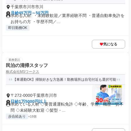
千葉県市川市市川
月給45万円～50万円
求める人材: ・未経験歓迎／業界経験不問 ・普通自動車免許を
お持ちの方 ・学歴不問／...
即日勤務OK
気になる
業務委託
民泊の清掃スタッフ
株式会社MSワークス
【車通勤OK】掃除好きな方急募！勤務場所は自宅付近も選択可能
〒272-0000千葉県市川市
日給1万5000円以上
求めている人材 ◇要普通運転免許 ◇年齢、学歴、職歴一切不
問 ◇未経験大歓迎 ◇髪型・...
歩合給あり
+18個