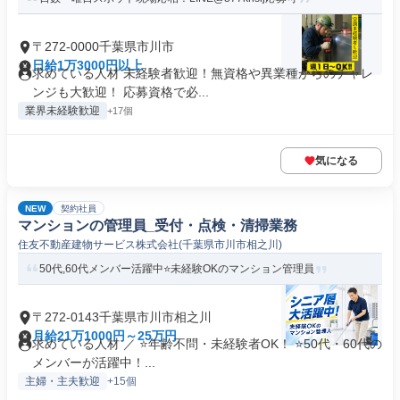
〒272-0000千葉県市川市
日給1万3000円以上
求めている人材 未経験者歓迎！無資格や異業種からのチャレ
ンジも大歓迎！ 応募資格で必...
業界未経験歓迎
+17個
気になる
NEW
契約社員
マンションの管理員_受付・点検・清掃業務
住友不動産建物サービス株式会社(千葉県市川市相之川)
50代,60代メンバー活躍中⭐️未経験OKのマンション管理員
〒272-0143千葉県市川市相之川
月給21万1000円～25万円
求めている人材 ／ ⭐️年齢不問・未経験者OK！ ⭐50代・60代の
メンバーが活躍中！...
主婦・主夫歓迎
+15個