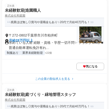
正社員
未経験歓迎|造園職人
株式会社和庭園
残業ほぼ無し◎賞与や退職金もあり✨20代で月給40万円も！
〒272-0802千葉県市川市柏井町
月給28万円以上
求めている人材 経験・資格・学歴一切不問✨ ブランクOK◎ ■
普通自動車運転免許有れ...
制服あり
業界未経験歓迎
+22個
気になる
この企業の類似求人を見る
正社員
未経験歓迎|庭づくり・緑地管理スタッフ
株式会社和庭園
残業ほぼ無し◎賞与や退職金もあり✨20代で月給40万円も！