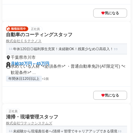
気になる
正社員
自動車のコーティングスタッフ
株式会社ＣＳテクノス
年休120日◎福利厚生充実！未経験OK！残業少なめ◎高収入！
千葉県市川市
月給30万円～45万円
求めている人材 *<必須条件>* ・普通自動車免許(AT限定可) *<
歓迎条件>* ...
年間休日120日以上
+1個
気になる
正社員
清掃・現場管理スタッフ
株式会社ワテックシステムズ
未経験から現場責任者へ/清掃＋管理でキャリアアップできる環境