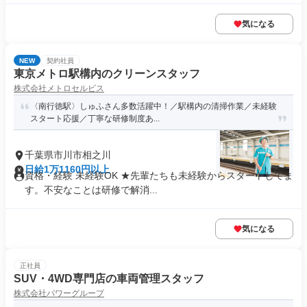
気になる
NEW
契約社員
東京メトロ駅構内のクリーンスタッフ
株式会社メトロセルビス
〈南行徳駅〉しゅふさん多数活躍中！／駅構内の清掃作業／未経験
スタート応援／丁寧な研修制度あ...
千葉県市川市相之川
日給1万1160円以上
資格・経験 未経験OK ★先輩たちも未経験からスタートしてま
す。不安なことは研修で解消...
気になる
正社員
SUV・4WD専門店の車両管理スタッフ
株式会社パワーグループ