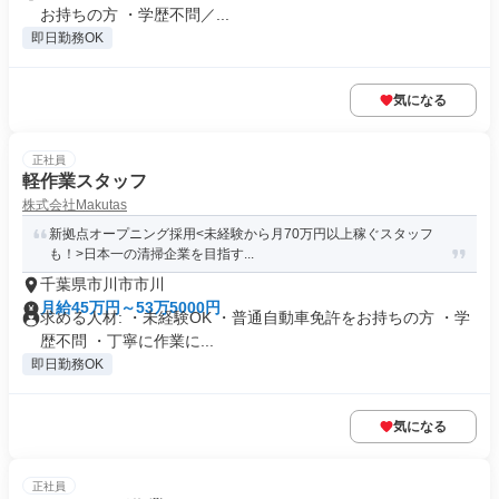
お持ちの方 ・学歴不問／...
即日勤務OK
気になる
正社員
軽作業スタッフ
株式会社Makutas
新拠点オープニング採用<未経験から月70万円以上稼ぐスタッフ
も！>日本一の清掃企業を目指す...
千葉県市川市市川
月給45万円～53万5000円
求める人材: ・未経験OK ・普通自動車免許をお持ちの方 ・学
歴不問 ・丁寧に作業に...
即日勤務OK
気になる
正社員