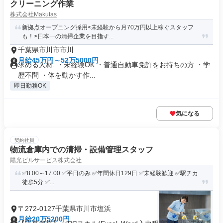
クリーニング作業
株式会社Makutas
新拠点オープニング採用<未経験から月70万円以上稼ぐスタッフ
も！>日本一の清掃企業を目指す...
千葉県市川市市川
月給45万円～52万5000円
求める人材: ・未経験OK ・普通自動車免許をお持ちの方 ・学
歴不問 ・体を動かす作...
即日勤務OK
気になる
契約社員
物流倉庫内での清掃・設備管理スタッフ
陽光ビルサービス株式会社
✅8:00～17:00 ✅平日のみ ✅年間休日129日 ✅未経験歓迎 ✅駅チカ
徒歩5分 ✅...
〒272-0127千葉県市川市塩浜
月給20万5200円