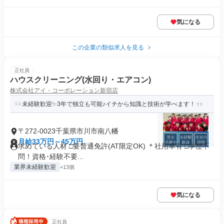
気になる
この企業の類似求人を見る
正社員
ハウスクリーニング(水回り・エアコン)
株式会社アイ・コーポレーション新宿店
未経験歓迎✨3年で独立も可能♪イチから知識と技術が学べます！
〒272-0023千葉県市川市南八幡
月給33万円～45万円
求めている人材 □要普通免許(AT限定OK) ＊社用車有 □学歴不
問！資格･経験不要...
業界未経験歓迎
+13個
気になる
正社員