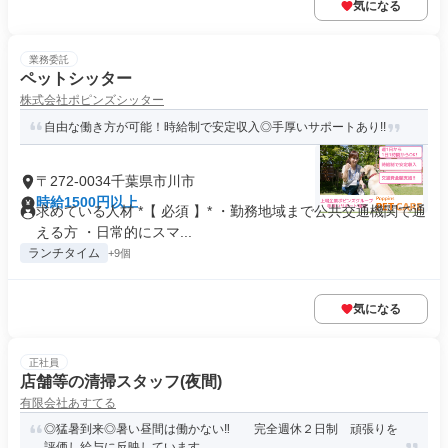
気になる
業務委託
ペットシッター
株式会社ポピンズシッター
自由な働き方が可能！時給制で安定収入◎手厚いサポートあり!!
〒272-0034千葉県市川市
時給1500円以上
求めている人材 *【 必須 】* ・勤務地域まで公共交通機関で通
える方 ・日常的にスマ...
ランチタイム
+9個
気になる
正社員
店舗等の清掃スタッフ(夜間)
有限会社あすてる
◎猛暑到来◎暑い昼間は働かない‼ 完全週休２日制 頑張りを
評価し給与に反映しています。 ...