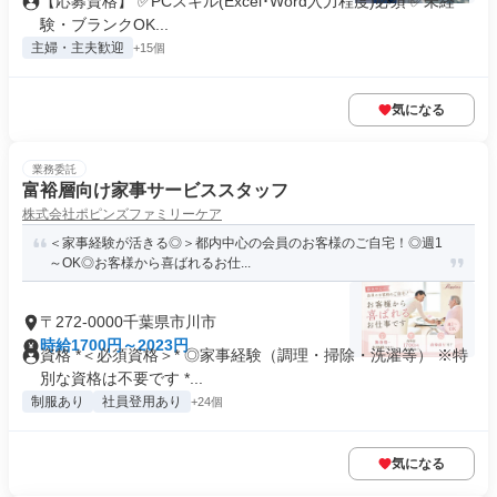
【応募資格】 ✅PCスキル(Excel･Word入力程度)必須 ✅未経
験・ブランクOK...
主婦・主夫歓迎
+15個
気になる
業務委託
富裕層向け家事サービススタッフ
株式会社ポピンズファミリーケア
＜家事経験が活きる◎＞都内中心の会員のお客様のご自宅！◎週1
～OK◎お客様から喜ばれるお仕...
〒272-0000千葉県市川市
時給1700円～2023円
資格 *＜必須資格＞* ◎家事経験（調理・掃除・洗濯等） ※特
別な資格は不要です *...
制服あり
社員登用あり
+24個
気になる