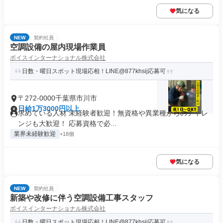
気になる
NEW
契約社員
空調設備の屋内現場作業員
ボイスインターナショナル株式会社
日数・曜日スポット現場応相！LINE@877khsij応募可
〒272-0000千葉県市川市
日給1万3000円以上
求めている人材 未経験者歓迎！無資格や異業種からのチャレ
ンジも大歓迎！ 応募資格で必...
業界未経験歓迎
+18個
気になる
NEW
契約社員
新築や改修に伴う空調設備工事スタッフ
ボイスインターナショナル株式会社
日数・曜日スポット現場応相！LINE@877khsij応募可