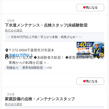
気になる
正社員
下水道メンテナンス・点検スタッフ|未経験歓迎
株式会社建総
月収40万円以上可能！早上がり多数・残業少なめ！
〒272-0004千葉県市川市原木
月給31万円以上
求めている人材 ◆未経験者大歓迎！ ◆要普通自動車免許 ◆異
業種からの転職を応援 ⭐...
制服あり
業界未経験歓迎
+19個
気になる
正社員
家庭設備の点検・メンテナンススタッフ
株式会社建総