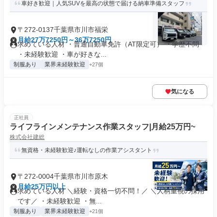
車好き歓迎｜人気SUVを最高の状態で届ける納車準備スタッフ
〒272-0137千葉県市川市福栄
月給27万7250円～36万7250円
求めている人材 ・普通自動車免許（AT限定可） ・学歴不問
・未経験歓迎 ・車が好きな...
制服あり
業界未経験歓迎
+27個
気になる
正社員
ライフラインメンテナンス作業スタッフ|月給25万円~
株式会社建総
無資格・未経験歓迎♪運転なしの作業アシスタント
〒272-0004千葉県市川市原木
月給25万円以上
求めている人材 ＼経験・資格一切不問！／ ＼人柄重視の採用
です／ ・未経験歓迎 ・無...
制服あり
業界未経験歓迎
+21個