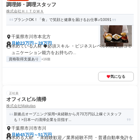
調理師・調理スタッフ
株式会社ＨＩＴＯＷＡ
ブランクOK！「食」で笑顔と健康を届けるお仕事♪/10091
千葉県市川市本北方
月給23万円～28万円
求めている人材 ◆必須スキル ・ビジネスレベルの日本語コミ
ュニケーション能力をお持ちの...
資格取得支援あり
+16個
気になる
正社員
オフィスビル清掃
株式会社Makutas
新拠点オープニング採用<未経験から月70万円以上稼ぐスタッフ
も！>日本一の清掃企業を目指す...
千葉県市川市市川
月給45万円～51万円
求める人材: ・未経験歓迎／業界経験不問 ・普通自動車免許を