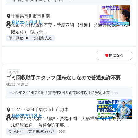
千葉県市川市市川南
月給25万円以上
求める人材: 資格不要・学歴不問 【歓迎】 普通運転免許（AT
限定可） ◎お掃...
即日勤務OK
交通費支給
気になる
正社員
ゴミ回収助手スタッフ|運転なしなので普通免許不要
株式会社建総
平均12～14時退勤！賞与年3回＆創業50年以上の安定企業！
〒272-0004千葉県市川市原木
月給25万円以上
求めている人材 ＼経験・資格不問！人柄重視の採用です／ ・
未経験歓迎 ・普通免許不要...
制服あり
業界未経験歓迎
+20個