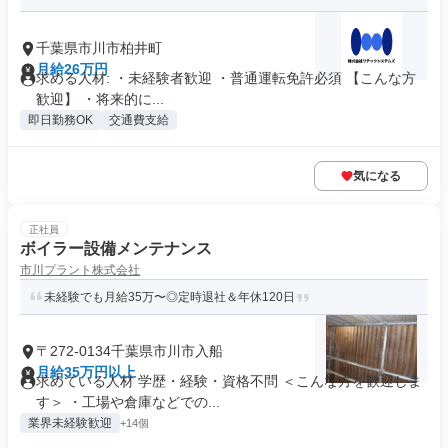
千葉県市川市柏井町
月給26万円
求める人材: ・未経験者歓迎 ・普通運転免許必須 【こんな方
歓迎】 ・将来的に...
即日勤務OK
交通費支給
気になる
正社員
ボイラー設備メンテナンス
市川プラント株式会社
未経験でも月給35万〜◎定時退社＆年休120日
〒272-0134千葉県市川市入船
月給35万円以上
求めている人材 学歴・経験・資格不問 ＜こんな方を歓迎しま
す＞ ・工場や倉庫などでの...
業界未経験歓迎
+14個