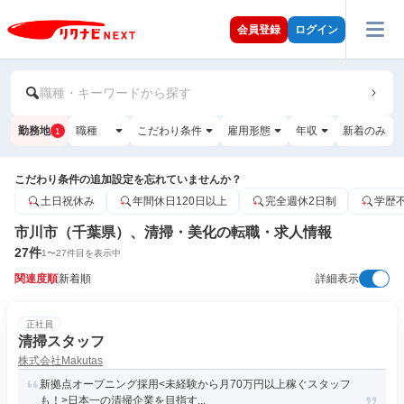
会員登録
ログイン
職種・キーワードから探す
勤務地
職種
こだわり条件
雇用形態
年収
新着のみ
1
こだわり条件の追加設定を忘れていませんか？
土日祝休み
年間休日120日以上
完全週休2日制
学歴
市川市（千葉県）、清掃・美化の転職・求人情報
27
件
1
〜
27
件目を表示中
関連度順
新着順
詳細表示
正社員
清掃スタッフ
株式会社Makutas
新拠点オープニング採用<未経験から月70万円以上稼ぐスタッフ
も！>日本一の清掃企業を目指す...