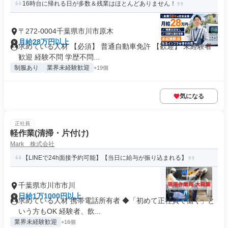
16時台に帰れる日が多数＆残業はほとんどありません！
〒272-0004千葉県市川市原木
月給28万円以上
求めている人材 【必須】 普通自動車免許 【歓迎】 未経験者
歓迎 経験不問 学歴不問...
制服あり
業界未経験歓迎
+19個
気になる
正社員
軽作業(清掃・片付け)
Mark 株式会社
【LINEで24h面接予約可能】【当日に給与が振り込まれる】
千葉県市川市市川
日給1万1000円以上
求めている人材 携帯電話所有者 ◆「初めて正社員で働く」と
いう方もOK 経験者、飲...
業界未経験歓迎
+16個