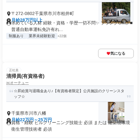
〒272-0802千葉県市川市柏井町
月給28万円以上
求めている人材 経験・資格・学歴一切不問✨ ブランクOK◎ ■
普通自動車運転免許有れ...
制服あり
業界未経験歓迎
+22個
気になる
正社員
清掃員(有資格者)
㈱オーチュー
☆昇給賞与退職金あり♪【有資格者限定】公共施設のクリーンスタ
ッフ☆
千葉県市川市八幡
月給22万円～25万円
資格・経験 ビルクリーニング技能士 必須 または 建築物環境
衛生管理技術者 必須