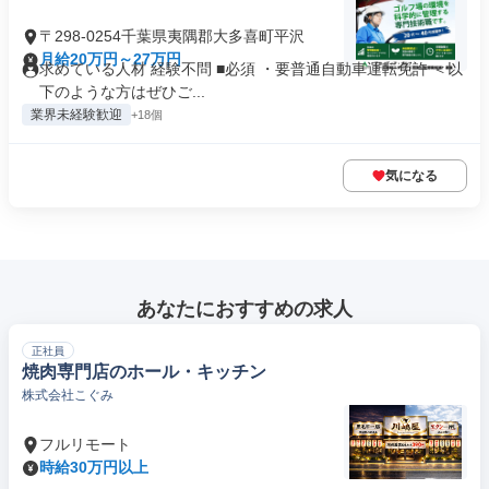
〒298-0254千葉県夷隅郡大多喜町平沢
月給20万円～27万円
求めている人材 経験不問 ■必須 ・要普通自動車運転免許 ＜以
下のような方はぜひご...
業界未経験歓迎
+18個
気になる
あなたにおすすめの求人
正社員
焼肉専門店のホール・キッチン
株式会社こぐみ
フルリモート
時給30万円以上