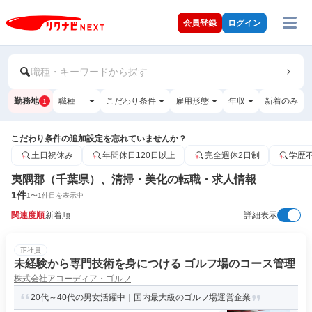
会員登録
ログイン
職種・キーワードから探す
勤務地
職種
こだわり条件
雇用形態
年収
新着のみ
1
こだわり条件の追加設定を忘れていませんか？
土日祝休み
年間休日120日以上
完全週休2日制
学歴
夷隅郡（千葉県）、清掃・美化の転職・求人情報
1
件
1
〜
1
件目を表示中
関連度順
新着順
詳細表示
正社員
未経験から専門技術を身につける ゴルフ場のコース管理
株式会社アコーディア・ゴルフ
20代～40代の男女活躍中｜国内最大級のゴルフ場運営企業