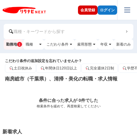
会員登録
ログイン
職種・キーワードから探す
勤務地
職種
こだわり条件
雇用形態
年収
新着のみ
1
こだわり条件の追加設定を忘れていませんか？
土日祝休み
年間休日120日以上
完全週休2日制
学歴
南房総市（千葉県）、清掃・美化の転職・求人情報
条件に合った求人が 0件でした
検索条件を緩めて、再度検索してください
新着求人