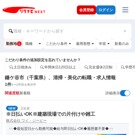
会員登録
ログイン
職種・キーワードから探す
勤務地
職種
こだわり条件
雇用形態
年収
新着のみ
1
こだわり条件の追加設定を忘れていませんか？
土日祝休み
年間休日120日以上
完全週休2日制
学歴
鎌ケ谷市（千葉県）、清掃・美化の転職・求人情報
1
件
1
〜
1
件目を表示中
関連度順
新着順
詳細表示
NEW
正社員
※日払いOK※建築現場での片付けや雑工
株式会社 ワイ・ジービー
◆最短翌日から勤務可能◆給与即日払いOK◆履歴書不要◆