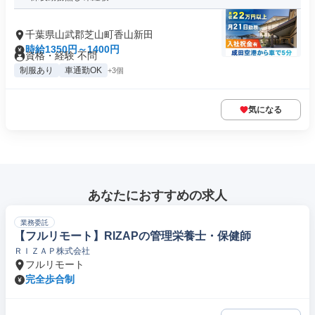
千葉県山武郡芝山町香山新田
時給1350円～1400円
資格・経験 不問
制服あり
車通勤OK
+3個
気になる
あなたにおすすめの求人
業務委託
【フルリモート】RIZAPの管理栄養士・保健師
ＲＩＺＡＰ株式会社
フルリモート
完全歩合制