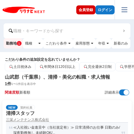
会員登録
ログイン
職種・キーワードから探す
勤務地
職種
こだわり条件
雇用形態
年収
新着のみ
1
こだわり条件の追加設定を忘れていませんか？
土日祝休み
年間休日120日以上
完全週休2日制
学歴
山武郡（千葉県）、清掃・美化の転職・求人情報
1
件
1
〜
1
件目を表示中
関連度順
新着順
詳細表示
NEW
契約社員
清掃スタッフ
三栄メンテナンス株式会社
≪入社祝い金進呈中（当社規定有）≫ 日常清掃のお仕事 日勤のみ/
深夜勤務無し 未経験OK/...