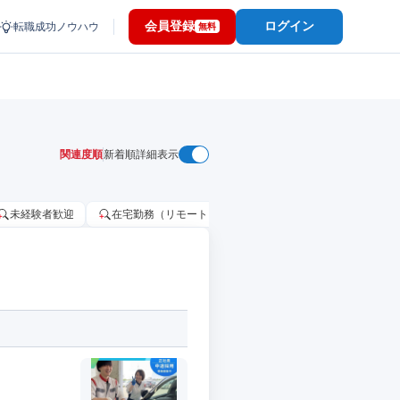
会員登録
ログイン
転職成功ノウハウ
無料
関連度順
新着順
詳細表示
未経験者歓迎
在宅勤務（リモートワーク）OK
家賃補助・住宅手当