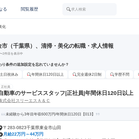
なる
閲覧履歴
求人検索
美化
金市（千葉県）、清掃・美化の転職・求人情報
〜
2
件目を表示中
わり条件の追加設定を忘れていませんか？
土日祝休み
年間休日120日以上
完全週休2日制
学歴不問
正社員
自動車のサービススタッフ|正社員|年間休日120日以上
株式会社スリーエスＡ＆Ｃ
未経験から3年目年収600万円/年間休日120日【013】
〒283-0823千葉県東金市山田
月給22万円～44万円