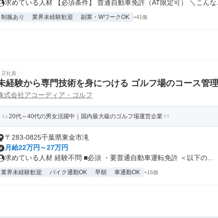
求めている人材 【必須条件】 普通自動車免許（AT限定可） ＼こんな..
制服あり
業界未経験歓迎
副業・WワークOK
+41個
正社員
未経験から専門技術を身につける ゴルフ場のコース管
株式会社アコーディア・ゴルフ
20代～40代の男女活躍中｜国内最大級のゴルフ場運営企業
〒283-0825千葉県東金市滝
月給22万円～27万円
求めている人材 経験不問 ■必須 ・要普通自動車運転免許 ＜以下の...
業界未経験歓迎
バイク通勤OK
早朝
車通勤OK
+15個