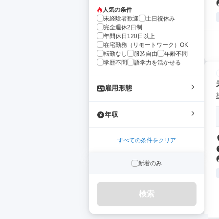
人気の条件
未経験者歓迎
土日祝休み
完全週休2日制
年間休日120日以上
在宅勤務（リモートワーク）OK
転勤なし
服装自由
年齢不問
学歴不問
語学力を活かせる
雇用形態
年収
すべての条件をクリア
新着のみ
検索