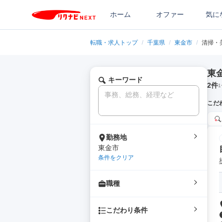
ホーム
オファー
気に
転職・求人トップ
/
千葉県
/
東金市
/
清掃・
東
キーワード
2
件
1
こだ
勤務地
東金市
条件をクリア
職種
こだわり条件