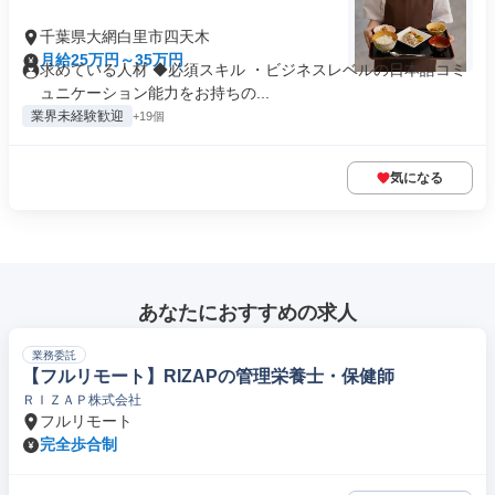
千葉県大網白里市四天木
月給25万円～35万円
求めている人材 ◆必須スキル ・ビジネスレベルの日本語コミ
ュニケーション能力をお持ちの...
業界未経験歓迎
+19個
気になる
あなたにおすすめの求人
業務委託
【フルリモート】RIZAPの管理栄養士・保健師
ＲＩＺＡＰ株式会社
フルリモート
完全歩合制