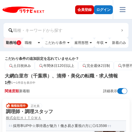
会員登録
ログイン
職種・キーワードから探す
勤務地
職種
こだわり条件
雇用形態
年収
新着のみ
1
こだわり条件の追加設定を忘れていませんか？
土日祝休み
年間休日120日以上
完全週休2日制
学歴
大網白里市（千葉県）、清掃・美化の転職・求人情報
1
件
1
〜
1
件目を表示中
関連度順
新着順
詳細表示
正社員
調理師・調理スタッフ
株式会社ＨＩＴＯＷＡ
採用率UP中☆厚待遇が魅力！働き易さ重視の方に◎/13598