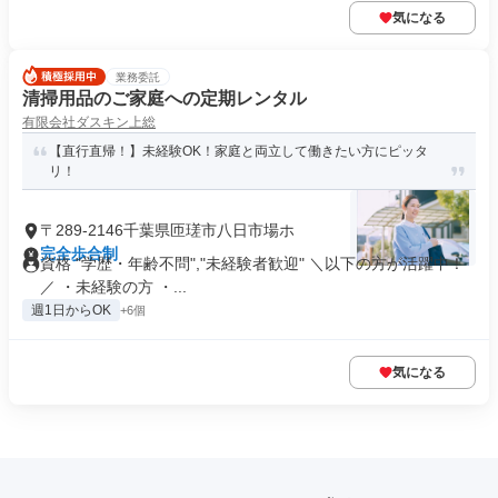
気になる
業務委託
清掃用品のご家庭への定期レンタル
有限会社ダスキン上総
【直行直帰！】未経験OK！家庭と両立して働きたい方にピッタ
リ！
〒289-2146千葉県匝瑳市八日市場ホ
完全歩合制
資格 "学歴・年齢不問","未経験者歓迎" ＼以下の方が活躍中！
／ ・未経験の方 ・...
週1日からOK
+6個
気になる