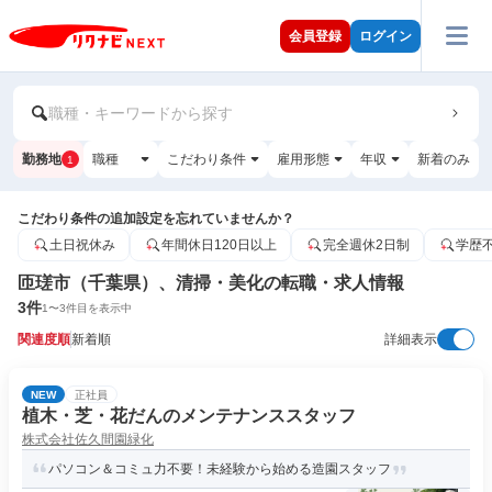
会員登録
ログイン
職種・キーワードから探す
勤務地
職種
こだわり条件
雇用形態
年収
新着のみ
1
こだわり条件の追加設定を忘れていませんか？
土日祝休み
年間休日120日以上
完全週休2日制
学歴
匝瑳市（千葉県）、清掃・美化の転職・求人情報
3
件
1
〜
3
件目を表示中
関連度順
新着順
詳細表示
NEW
正社員
植木・芝・花だんのメンテナンススタッフ
株式会社佐久間園緑化
パソコン＆コミュ力不要！未経験から始める造園スタッフ