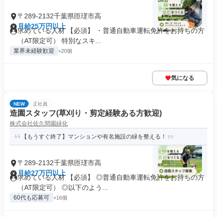
〒289-2132千葉県匝瑳市高
月給25万円以上
求めている人材 【必須】 ・普通自動車運転免許をお持ちの方
（AT限定可） 特別なスキ...
業界未経験歓迎
+20個
気になる
NEW
正社員
造園スタッフ(草刈り・剪定経験ある方歓迎)
株式会社佐久間園緑化
【もうすぐ終了】マンションや有名施設の緑を整える！
〒289-2132千葉県匝瑳市高
月給27万円以上
求めている人材 【必須】 ◎普通自動車運転免許をお持ちの方
（AT限定可） ◎以下のよう...
60代も応募可
+16個