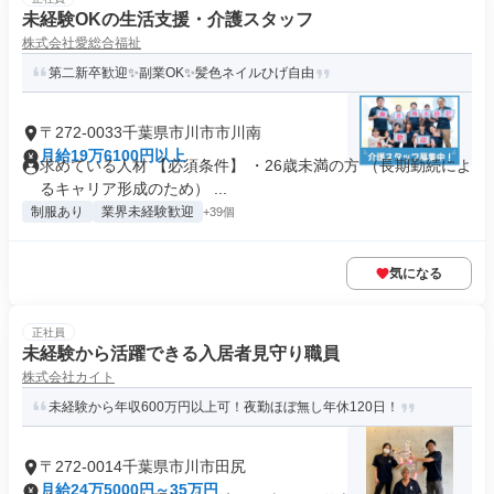
未経験OKの生活支援・介護スタッフ
株式会社愛総合福祉
第二新卒歓迎✨副業OK✨髪色ネイルひげ自由
〒272-0033千葉県市川市市川南
月給19万6100円以上
求めている人材 【必須条件】 ・26歳未満の方 （長期勤続によ
るキャリア形成のため） ...
制服あり
業界未経験歓迎
+39個
気になる
正社員
未経験から活躍できる入居者見守り職員
株式会社カイト
未経験から年収600万円以上可！夜勤ほぼ無し年休120日！
〒272-0014千葉県市川市田尻
月給24万5000円～35万円