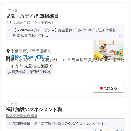
正社員
児発・放デイ/児童指導員
五月女総合プロダクト株式会社
【★2025年4月オープン★】完全週休2日(年休120日以上)･休暇制
度充実/賞与あり◎行...
千葉県市川市行徳駅前
月給23万5000円以上
求める人材: ＜ 応募資格 ＞ ＊児童指導員資格の要件を満た
す方 ※児童福祉施設で...
交通費支給
駅近5分以内
気になる
正社員
福祉施設のマネジメント職
株式会社愛総合福祉
管理職候補！第二新卒歓迎✨副業OK✨髪色ネイルひげ自由