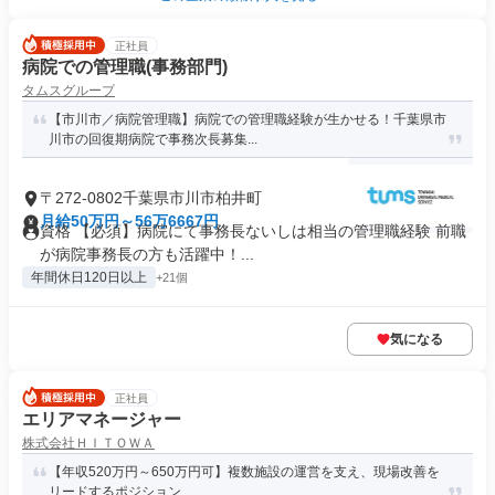
正社員
病院での管理職(事務部門)
タムスグループ
【市川市／病院管理職】病院での管理職経験が生かせる！千葉県市
川市の回復期病院で事務次長募集...
〒272-0802千葉県市川市柏井町
月給50万円～56万6667円
資格 【必須】病院にて事務長ないしは相当の管理職経験 前職
が病院事務長の方も活躍中！...
年間休日120日以上
+21個
気になる
正社員
エリアマネージャー
株式会社ＨＩＴＯＷＡ
【年収520万円～650万円可】複数施設の運営を支え、現場改善を
リードするポジション