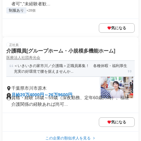
者可","未経験者歓...
制服あり
+28個
気になる
正社員
介護職員[グループホーム・小規模多機能ホーム]
医療法人社団寿光会
＜いきいきの家市川／介護職＞正職員募集！ 各種休暇・福利厚生
充実の好環境で腰を据えませんか...
千葉県市川市原木
月給20万4000円～26万9600円
資格・経験 18歳～59歳（深夜勤務、定年60歳の為）、福祉・
介護関係の経験あれば尚可...
気になる
この企業の類似求人を見る