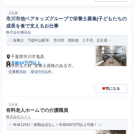
正社員
市川市他ベアキッズグループで栄養士募集|子どもたちの
成長を食で支えるお仕事
株式会社橘花会
栄養士 下総中山駅等 市川市 四街道 八千代 正社員
千葉県市川市鬼高
月給24万円以上
求める人材: 栄養士資格のある方。
交通費支給
駅近5分以内
気になる
正社員
有料老人ホームでの介護職員
株式会社カイト
年休120日！夜勤ほぼなし！年収600万円以上可能！