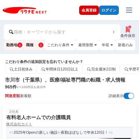
会員登録
ログイン
職種・キーワードから探す
条件保存
勤務地
職種
こだわり条件
雇用形態
年収
新着のみ
1
1
こだわり条件の追加設定を忘れていませんか？
土日祝休み
年間休日120日以上
完全週休2日制
学歴
市川市（千葉県）、医療/福祉専門職の転職・求人情報
965
件
1
〜
100
件目を表示中
関連度順
新着順
詳細表示
正社員
有料老人ホームでの介護職員
株式会社カイト
2025年Openの新しい施設✨夜勤ほぼなしで年休120日！