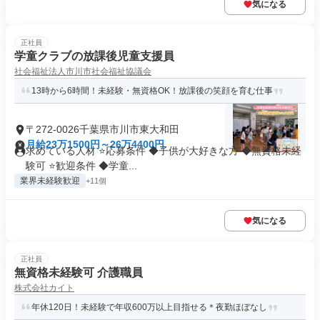
気になる
正社員
学童クラブの放課後児童支援員
社会福祉法人市川市社会福祉協議会
13時から6時間！未経験・無資格OK！放課後の笑顔を育む仕事
〒272-0026千葉県市川市東大和田
月給23万1500円～26万4400円
求めている人材 ⭐応募条件 ◆子供が大好きな方 ◆無資格未経
験可 ⭐歓迎条件 ◆学童...
業界未経験歓迎
+11個
気になる
正社員
無資格未経験可 介護職員
株式会社カイト
年休120日！未経験で年収600万以上目指せる＊夜勤ほぼなし