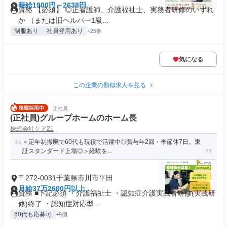
時給1900円～2638円
資格 【必須】 ◎正看護師、介護福祉士、実務者研修のいずれ
か （または旧ヘルパー1級...
制服あり
社員登用あり
+25個
気になる
この企業の類似求人を見る
正社員
(正社員)グループホームのホーム長
株式会社ケア21
＜定年制撤廃で60代も現役で活躍中◎賞与年2回・季節休7日。東
証スタンダード上場◎＞経験を...
〒272-0031千葉県市川市平田
月給37万2600円以上
資格 ■下記必須 ・介護福祉士 ・認知症介護実践者研修(実践研
修)終了 ・認知症対応型...
60代も応募可
+9個