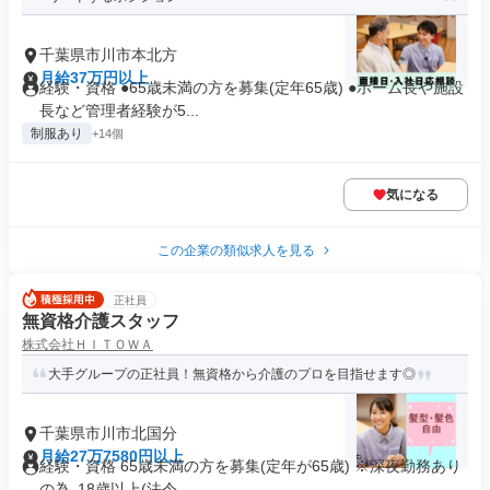
千葉県市川市本北方
月給37万円以上
経験・資格 ●65歳未満の方を募集(定年65歳) ●ホーム長や施設
長など管理者経験が5...
制服あり
+14個
気になる
この企業の類似求人を見る
正社員
無資格介護スタッフ
株式会社ＨＩＴＯＷＡ
大手グループの正社員！無資格から介護のプロを目指せます◎
千葉県市川市北国分
月給27万7580円以上
経験・資格 65歳未満の方を募集(定年が65歳) ※深夜勤務あり
の為､18歳以上(法令...