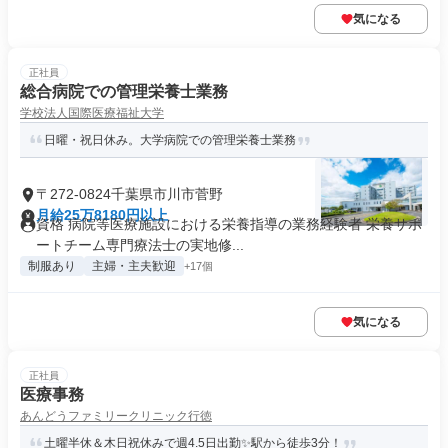
気になる
正社員
総合病院での管理栄養士業務
学校法人国際医療福祉大学
日曜・祝日休み。大学病院での管理栄養士業務
〒272-0824千葉県市川市菅野
月給25万8180円以上
資格 病院等医療施設における栄養指導の業務経験者 栄養サポ
ートチーム専門療法士の実地修...
制服あり
主婦・主夫歓迎
+17個
気になる
正社員
医療事務
あんどうファミリークリニック行徳
土曜半休＆木日祝休みで週4.5日出勤✨駅から徒歩3分！