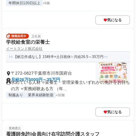
年間休日120日以上
+5個
気になる
正社員
学校給食室の栄養士
イートランド株式会社
【献立作成なし】15時半×土日祝休✨️月給26.5～35万円
〒272-0827千葉県市川市国府台
月給26万5000円～35万円
求めている人材 ⭐栄養士・管理栄養士いずれかの免許をお持ち
の⽅ ⭐実務経験ある⽅ （年...
制服あり
業界未経験歓迎
+32個
気になる
業務委託
看護師免許|会員向け在宅訪問介護スタッフ