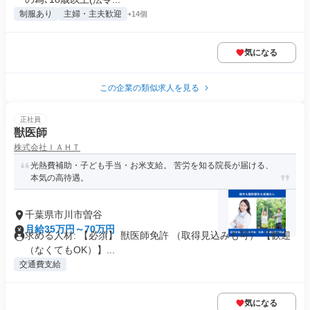
制服あり
主婦・主夫歓迎
+14個
気になる
この企業の類似求人を見る
正社員
獣医師
株式会社ＩＡＨＴ
光熱費補助・子ども手当・お米支給。 苦労を知る院長が届ける、
本気の高待遇。
千葉県市川市曽谷
月給35万円～70万円
求める人材: 【必須】 獣医師免許 （取得見込みも可） 【歓迎
（なくてもOK）】...
交通費支給
気になる