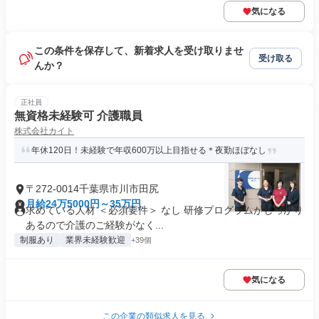
気になる
この条件を保存して、新着求人を受け取りませ
受け取る
んか？
正社員
無資格未経験可 介護職員
株式会社カイト
年休120日！未経験で年収600万以上目指せる＊夜勤ほぼなし
〒272-0014千葉県市川市田尻
月給24万5000円～35万円
求めている人材 ＜必須要件＞ なし 研修プログラムがしっかり
あるので介護のご経験がなく...
制服あり
業界未経験歓迎
+39個
気になる
この企業の類似求人を見る