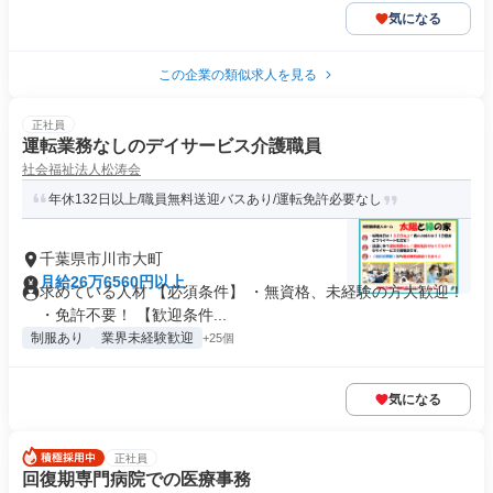
気になる
この企業の類似求人を見る
正社員
運転業務なしのデイサービス介護職員
社会福祉法人松涛会
年休132日以上/職員無料送迎バスあり/運転免許必要なし
千葉県市川市大町
月給26万6560円以上
求めている人材 【必須条件】 ・無資格、未経験の方大歓迎！
・免許不要！ 【歓迎条件...
制服あり
業界未経験歓迎
+25個
気になる
正社員
回復期専門病院での医療事務