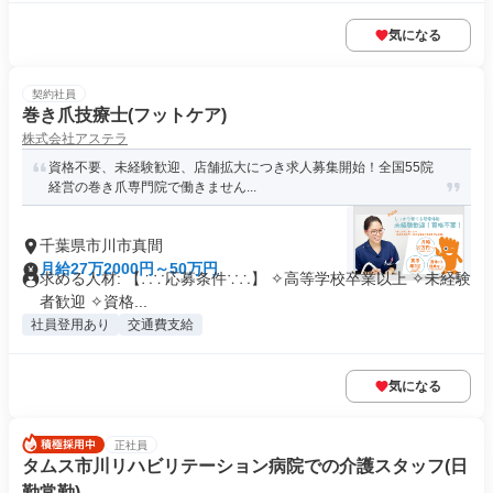
気になる
契約社員
巻き爪技療士(フットケア)
株式会社アステラ
資格不要、未経験歓迎、店舗拡大につき求人募集開始！全国55院
経営の巻き爪専門院で働きません...
千葉県市川市真間
月給27万2000円～50万円
求める人材: 【∴∵応募条件∵∴】 ✧高等学校卒業以上 ✧未経験
者歓迎 ✧資格...
社員登用あり
交通費支給
気になる
正社員
タムス市川リハビリテーション病院での介護スタッフ(日
勤常勤)