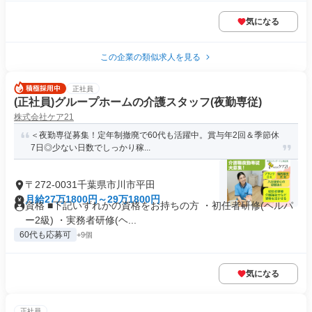
気になる
この企業の類似求人を見る
正社員
(正社員)グループホームの介護スタッフ(夜勤専従)
株式会社ケア21
＜夜勤専従募集！定年制撤廃で60代も活躍中。賞与年2回＆季節休
7日◎少ない日数でしっかり稼...
〒272-0031千葉県市川市平田
月給27万1800円～29万1800円
資格 ■下記いずれかの資格をお持ちの方 ・初任者研修(ヘルパ
ー2級) ・実務者研修(ヘ...
60代も応募可
+9個
気になる
正社員