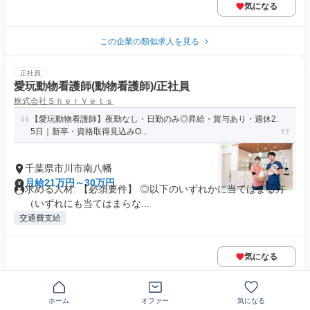
気になる
この企業の類似求人を見る
正社員
愛玩動物看護師(動物看護師)/正社員
株式会社ＳｈｅｒＶｅｔｓ
【愛玩動物看護師】夜勤なし・日勤のみ◎昇給・賞与あり・週休2.
5日｜新卒・資格取得見込みO...
千葉県市川市南八幡
月給21万円～30万円
求める人材: 【必須要件】 ◎以下のいずれかに当てはまる方
（いずれにも当てはまらな...
交通費支給
気になる
正社員
ホーム
オファー
気になる
グループホームのケアマネージャー