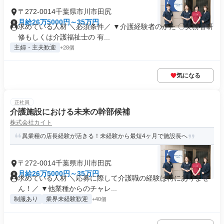
〒272-0014千葉県市川市田尻
月給26万5000円～35万円
求めている人材 ＼必須条件／ ▼介護経験者のかた 〇実務者研
修もしくは介護福祉士の 有...
主婦・主夫歓迎
+28個
気になる
正社員
介護施設における未来の幹部候補
株式会社カイト
異業種の店長経験が活きる！未経験から最短4ヶ月で施設長へ
〒272-0014千葉県市川市田尻
月給26万5000円～35万円
求めている人材 ＼応募に際して介護職の経験は特にありませ
ん！／ ▼他業種からのチャレ...
制服あり
業界未経験歓迎
+40個