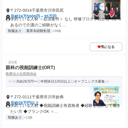
〒272-0014千葉県市川市田尻
月給24万5000円～35万円
求めている人材 ＜必須要件＞ なし 研修プログラムがしっかり
あるので介護のご経験がなく...
制服あり
業界未経験歓迎
+39個
気になる
正社員
眼科の視能訓練士(ORT)
医療法人社団徳池会
◇月給28万円〜◇年間休日120日以上◇オープニング大募集
〒272-0111千葉県市川市妙典
月給28万円以上
求めている人材 ◆視能訓練士有資格者 ◆経験を活かして働き
たい方 ◆ブランクOK ＜...
制服あり
+13個