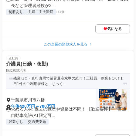
長など管理者経験が3...
制服あり
主婦・主夫歓迎
+14個
気になる
この企業の類似求人を見る
正社員
介護員(日勤・夜勤)
hub株式会社
残業ゼロ・直行直帰で業界最高水準の給与！正社員、副業もOK！1
日1件のご利用者様と、じっく...
千葉県市川市八幡
年俸420万円～700万円
求める人材: 過去の職歴や資格は不問！ 【歓迎要件】 ・普通
自動車免許(AT限定可...
残業なし
交通費支給