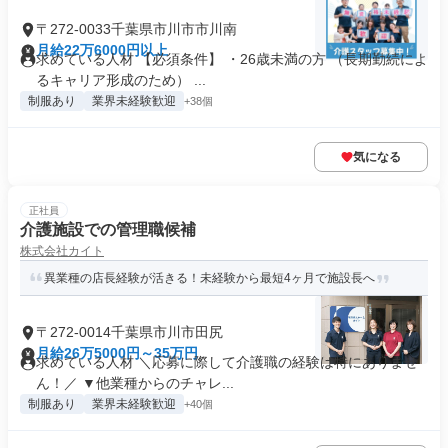
〒272-0033千葉県市川市市川南
月給22万6000円以上
求めている人材 【必須条件】 ・26歳未満の方 （長期勤続によ
るキャリア形成のため） ...
制服あり
業界未経験歓迎
+38個
気になる
正社員
介護施設での管理職候補
株式会社カイト
異業種の店長経験が活きる！未経験から最短4ヶ月で施設長へ
〒272-0014千葉県市川市田尻
月給26万5000円～35万円
求めている人材 ＼応募に際して介護職の経験は特にありませ
ん！／ ▼他業種からのチャレ...
制服あり
業界未経験歓迎
+40個