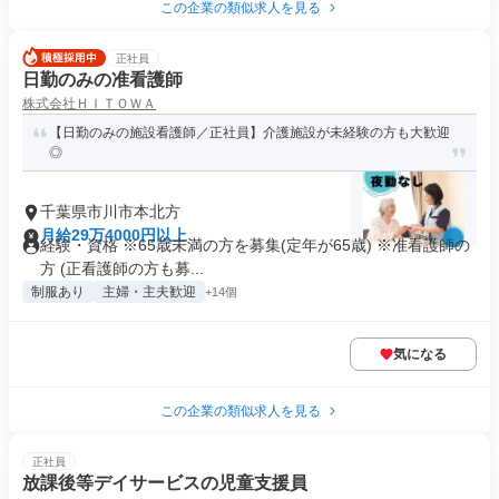
この企業の類似求人を見る
正社員
日勤のみの准看護師
株式会社ＨＩＴＯＷＡ
【日勤のみの施設看護師／正社員】介護施設が未経験の方も大歓迎
◎
千葉県市川市本北方
月給29万4000円以上
経験・資格 ※65歳未満の方を募集(定年が65歳) ※准看護師の
方 (正看護師の方も募...
制服あり
主婦・主夫歓迎
+14個
気になる
この企業の類似求人を見る
正社員
放課後等デイサービスの児童支援員