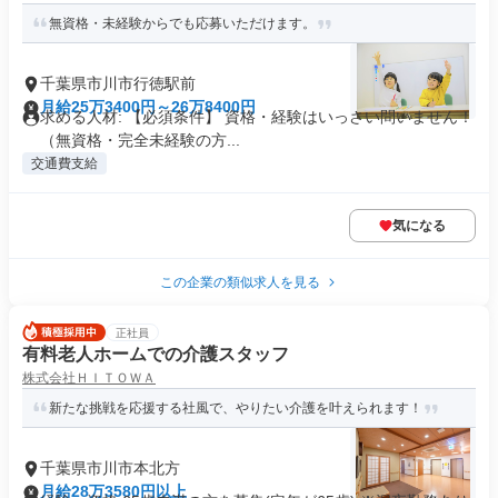
無資格・未経験からでも応募いただけます。
千葉県市川市行徳駅前
月給25万3400円～26万8400円
求める人材: 【必須条件】 資格・経験はいっさい問いません！
（無資格・完全未経験の方...
交通費支給
気になる
この企業の類似求人を見る
正社員
有料老人ホームでの介護スタッフ
株式会社ＨＩＴＯＷＡ
新たな挑戦を応援する社風で、やりたい介護を叶えられます！
千葉県市川市本北方
月給28万3580円以上