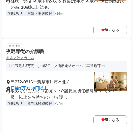
経験・資格 65歳未満の方を募集(定年が65歳) ※深夜勤務あり
の為､18歳以上(法令...
制服あり
主婦・主夫歓迎
+14個
気になる
派遣社員
夜勤専従の介護職
株式会社スカイル
1夜勤3.3万円～／週2日～／有料老人ホーム／車通勤可
〒272-0816千葉県市川市本北方
日給3万3150円以上
求めている人材 ＜必須＞ •介護職員初任者研修（ヘルパー2
級）以上をお持ちの方 •介護...
制服あり
業界未経験歓迎
+37個
気になる