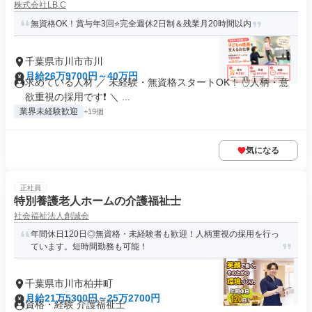
株式会社LB.C
無資格OK！賞与年3回⭐完全週休2日制＆残業月20時間以内
千葉県市川市市川
月給26万9700円～40万円
求めている人材 ／ 未経験・無資格スタートOK！ ✋人柄・意
欲重視の採用です❗ ＼ ...
業界未経験歓迎
+19個
気になる
正社員
特別養護老人ホームの介護福祉士
社会福祉法人創誠会
年間休日120日◎無資格・未経験者も歓迎！人柄重視の採用を行っ
ています。短時間勤務も可能！
千葉県市川市柏井町
月給21万5300円～25万2700円
資格・経験 介護福祉士