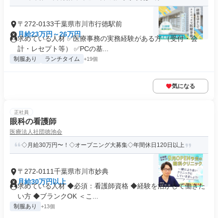
〒272-0133千葉県市川市行徳駅前
月給23万円～26万円
求めている人材 ✅医療事務の実務経験がある方 （受付・会
計・レセプト等） ✅PCの基...
制服あり
ランチタイム
+19個
気になる
正社員
眼科の看護師
医療法人社団徳池会
◇月給30万円〜！◇オープニング大募集◇年間休日120日以上
〒272-0111千葉県市川市妙典
月給30万円以上
求めている人材 ◆必須：看護師資格 ◆経験を活かして働きた
い方 ◆ブランクOK ＜こ...
制服あり
+13個