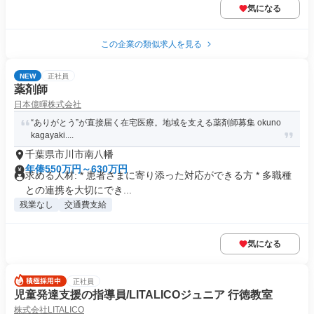
気になる
この企業の類似求人を見る
NEW
正社員
薬剤師
日本億暉株式会社
“ありがとう”が直接届く在宅医療。地域を支える薬剤師募集 okuno
kagayaki....
千葉県市川市南八幡
年俸550万円～630万円
求める人材: * 患者さまに寄り添った対応ができる方 * 多職種
との連携を大切にでき...
残業なし
交通費支給
気になる
正社員
児童発達支援の指導員/LITALICOジュニア 行徳教室
株式会社LITALICO