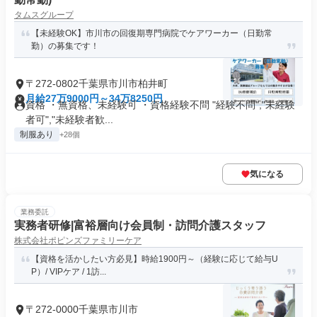
タムスグループ
【未経験OK】市川市の回復期専門病院でケアワーカー（日勤常
勤）の募集です！
〒272-0802千葉県市川市柏井町
月給27万9000円～34万8250円
資格 ・無資格、未経験可 ・資格経験不問 "経験不問","未経験
者可","未経験者歓...
制服あり
+28個
気になる
業務委託
実務者研修|富裕層向け会員制・訪問介護スタッフ
株式会社ポピンズファミリーケア
【資格を活かしたい方必見】時給1900円～（経験に応じて給与U
P）/ VIPケア / 1訪...
〒272-0000千葉県市川市