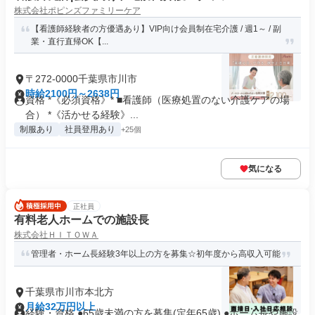
株式会社ポピンズファミリーケア
【看護師経験者の方優遇あり】VIP向け会員制在宅介護 / 週1～ / 副
業・直行直帰OK【...
〒272-0000千葉県市川市
時給2100円～2638円
資格 *《必須資格》* ■看護師（医療処置のない介護ケアの場
合） *《活かせる経験》...
制服あり
社員登用あり
+25個
気になる
正社員
有料老人ホームでの施設長
株式会社ＨＩＴＯＷＡ
管理者・ホーム長経験3年以上の方を募集☆初年度から高収入可能
千葉県市川市本北方
月給32万円以上
経験・資格 ●65歳未満の方を募集(定年65歳) ●ホーム長や施設