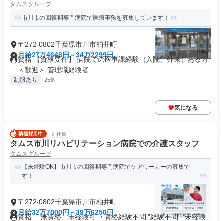
タムスグループ
市川市の回復期専門病院で医療事務を募集しています！
〒272-0802千葉県市川市柏井町
月給27万4648円～34万2299円
資格 【資格要件】 病院での医事課経験（入院、外来）ある方
＜歓迎＞ 管理職経験者 ...
制服あり
+25個
気になる
正社員
タムス市川リハビリテーション病院での介護スタッフ
タムスグループ
【未経験OK】市川市の回復期専門病院でケアワーカーの募集で
す！
〒272-0802千葉県市川市柏井町
月給32万7000円～39万6250円
資格 ・無資格、未経験可 ・資格経験不問 "経験不問","未経験