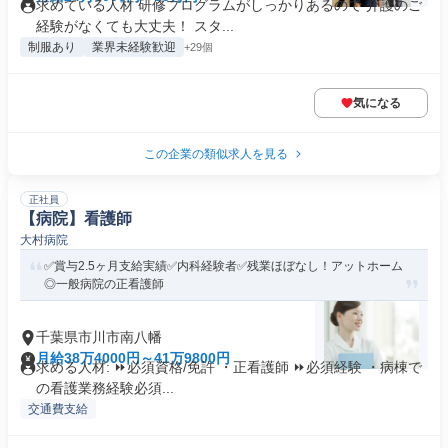
求めている人材 研修プログラムがしっかりあるので 介護のご
経験がなくても大丈夫！ スタ...
制服あり
業界未経験歓迎
+29個
気になる
この企業の類似求人を見る
正社員
【病院】看護師
大村病院
✅賞与2.5ヶ月支給実績✅内科経験者✅残業ほぼなし！アットホーム
◎一般病院の正看護師
千葉県市川市南八幡
月給38万4000円～41万9800円
求める人材: ⏩必須資格/免許 ・正看護師 ⏩必須経験 ・病棟で
の看護業務経験必須...
交通費支給