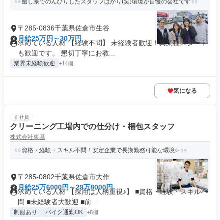
癒し系でのんびりしたスタッフばかり(笑)環境が自慢の会社です
〒285-0836千葉県佐倉市生谷
月給25万円～30万円
求めている人材 【経験不問】 未経験者歓迎！異業種スタート
も歓迎です。 懇切丁寧にお教...
業界未経験歓迎
+14個
気になる
正社員
クリーニング工場内での仕分け・梱包スタッフ
株式会社東基
資格・経験・スキル不問！安定企業で長期勤務可能な環境✨
〒285-0802千葉県佐倉市大作
月給25万6000円～29万8000円
求めている人材 【採用は人柄重視♪】 ■資格・経験・スキル不
問 ■未経験者大歓迎 ■前...
制服あり
バイク通勤OK
+8個