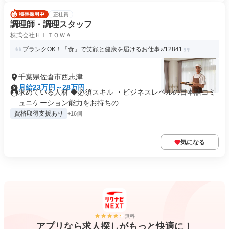
正社員
調理師・調理スタッフ
株式会社ＨＩＴＯＷＡ
ブランクOK！「食」で笑顔と健康を届けるお仕事♪/12841
千葉県佐倉市西志津
月給23万円～28万円
求めている人材 ◆必須スキル ・ビジネスレベルの日本語コミ
ュニケーション能力をお持ちの...
資格取得支援あり
+16個
気になる
無料
アプリなら求人探しがもっと快適に！