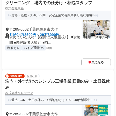
クリーニング工場内での仕分け・梱包スタッフ
株式会社東基
資格・経験・スキル不問！安定企業で長期勤務可能な環境✨
〒285-0802千葉県佐倉市大作
月給24万8500円～29万8000円
求めている人材 【採用は人柄重視♪】 ■資格・経験・スキル不
問 ■未経験者大歓迎 ■前...
制服あり
バイク通勤OK
+8個
気になる
派遣社員
洗う・外すだけのシンプル工場作業|日勤のみ・土日祝休
み
株式会社クロテック
週払いOK・土日祝休み・残業ほぼなし⭐20～40代活躍中！
〒285-0802千葉県佐倉市大作