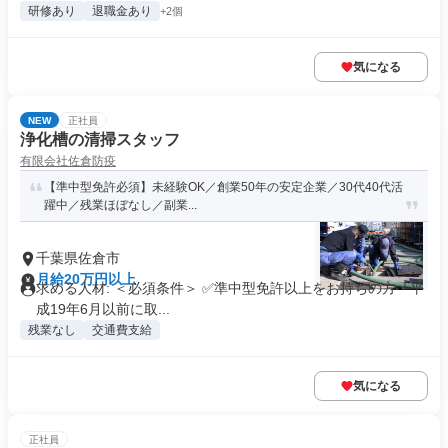
研修あり
退職金あり
+2個
気になる
NEW
正社員
浄化槽の清掃スタッフ
有限会社佐倉防疫
【準中型免許必須】未経験OK／創業50年の安定企業／30代40代活
躍中／残業ほぼなし／副業...
千葉県佐倉市
月給20万円以上
求める人材: ＜必須条件＞ ✅️準中型免許以上をお持ちの方 └平
成19年6月以前に取...
残業なし
交通費支給
気になる
正社員