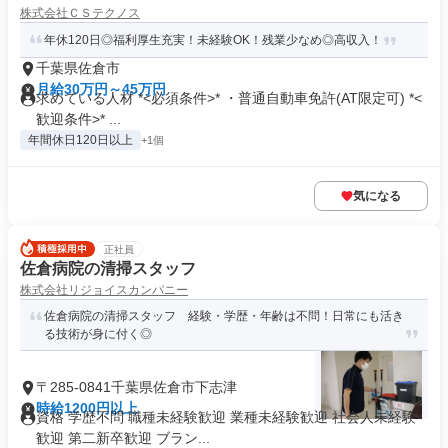
株式会社ＣＳテクノス
年休120日◎福利厚生充実！未経験OK！残業少なめ◎高収入！
千葉県佐倉市
月給30万円～45万円
求めている人材 *<必須条件>* ・普通自動車免許(AT限定可) *<
歓迎条件>* ...
年間休日120日以上
+1個
気になる
正社員
佐倉病院の清掃スタッフ
株式会社リジョイスカンパニー
佐倉病院の清掃スタッフ 経験・学歴・年齢は不問！日常にも活き
る技術が身に付く◎
〒285-0841千葉県佐倉市下志津
時給1200円以上
資格 学歴不問 職種未経験歓迎 業種未経験歓迎 社会人未経験
歓迎 第二新卒歓迎 ブラン...