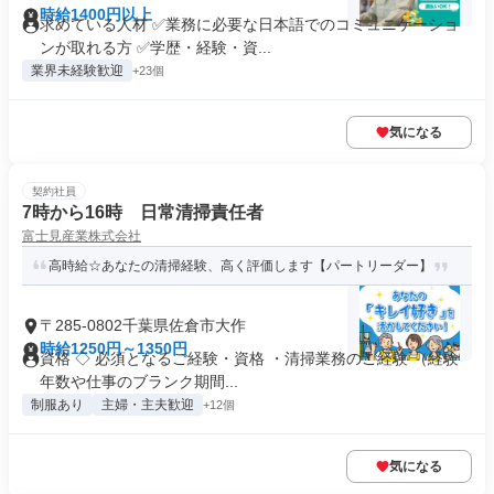
時給1400円以上
求めている人材 ✅業務に必要な日本語でのコミュニケーショ
ンが取れる方 ✅学歴・経験・資...
業界未経験歓迎
+23個
気になる
契約社員
7時から16時 日常清掃責任者
富士見産業株式会社
高時給☆あなたの清掃経験、高く評価します【パートリーダー】
〒285-0802千葉県佐倉市大作
時給1250円～1350円
資格 ◇ 必須となるご経験・資格 ・清掃業務のご経験 （経験
年数や仕事のブランク期間...
制服あり
主婦・主夫歓迎
+12個
気になる