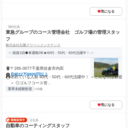
気になる
契約社員
東急グループのコース管理会社 ゴルフ場の管理スタッ
フ
株式会社石勝グリーンメンテナンス
面接1回◆車通勤OK★40代・50代・60代活躍中！
〒285-0077千葉県佐倉市内田
月給22万8800円以上
求めている人材 40代・50代・60代活躍中！ ＜こんな方は歓迎
＞ ◎ゴルフコース管...
業界未経験歓迎
+10個
気になる
正社員
自動車のコーティングスタッフ