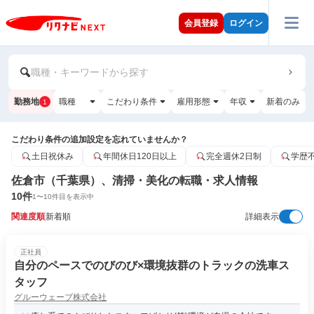
会員登録
ログイン
職種・キーワードから探す
勤務地
職種
こだわり条件
雇用形態
年収
新着のみ
1
こだわり条件の追加設定を忘れていませんか？
土日祝休み
年間休日120日以上
完全週休2日制
学歴
佐倉市（千葉県）、清掃・美化の転職・求人情報
10
件
1
〜
10
件目を表示中
関連度順
新着順
詳細表示
正社員
自分のペースでのびのび×環境抜群のトラックの洗車ス
タッフ
グルーウェーブ株式会社