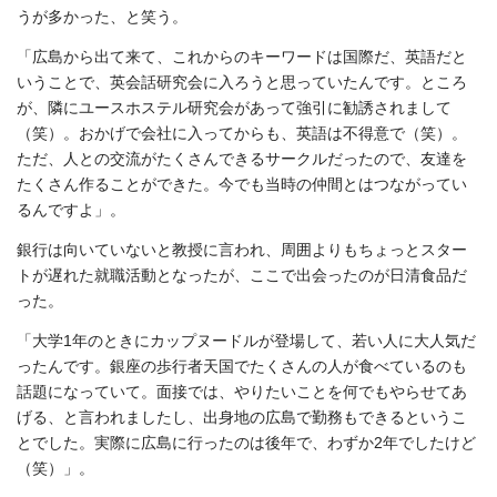
うが多かった、と笑う。
「広島から出て来て、これからのキーワードは国際だ、英語だと
いうことで、英会話研究会に入ろうと思っていたんです。ところ
が、隣にユースホステル研究会があって強引に勧誘されまして
（笑）。おかげで会社に入ってからも、英語は不得意で（笑）。
ただ、人との交流がたくさんできるサークルだったので、友達を
たくさん作ることができた。今でも当時の仲間とはつながってい
るんですよ」。
銀行は向いていないと教授に言われ、周囲よりもちょっとスター
トが遅れた就職活動となったが、ここで出会ったのが日清食品だ
った。
「大学1年のときにカップヌードルが登場して、若い人に大人気だ
ったんです。銀座の歩行者天国でたくさんの人が食べているのも
話題になっていて。面接では、やりたいことを何でもやらせてあ
げる、と言われましたし、出身地の広島で勤務もできるというこ
とでした。実際に広島に行ったのは後年で、わずか2年でしたけど
（笑）」。