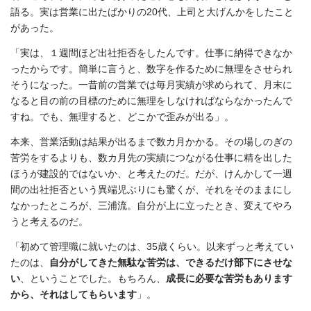
語る。実は営業に出たばかりの20代、上司と大げんかをしたこと
があった。
「実は、１週間ほど出社拒否をしたんです。仕事に納得できなか
ったからです。簡単に言うと、数字を作るために無理をさせられ
そうになった。一昔前の営業では毎月実績が求められて、月末に
なると目の前の目標のために無理をしなければならなかったんで
すね。でも、無理すると、どこかで歪みが出る」。
本来、営業活動は結果が出るまで数カ月かかる。その場しのぎの
苦労をするよりも、数カ月先の実績につながる仕事に精を出した
ほうが建設的ではないか、と考えたのだ。だが、けんかして一週
間の出社拒否という異端児ぶりにも驚くが、それをそのままにし
なかったところが、三浦流。自分が上に立ったとき、変えてやろ
うと考えるのだ。
「初めて管理職に就いたのは、35歳くらい。以来ずっと考えてい
たのは、
自分がしてきた無駄な苦労は、できるだけ部下にさせな
い
、ということでした。もちろん、
成長に必要な苦労もあります
から、それはしてもらいます
」。