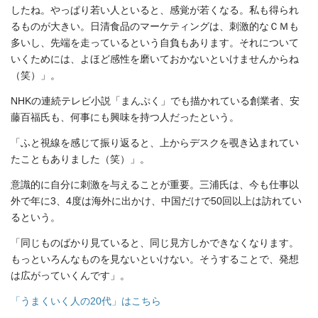
したね。やっぱり若い人といると、感覚が若くなる。私も得られ
るものが大きい。日清食品のマーケティングは、刺激的なＣＭも
多いし、先端を走っているという自負もあります。それについて
いくためには、よほど感性を磨いておかないといけませんからね
（笑）」。
NHKの連続テレビ小説「まんぷく」でも描かれている創業者、安
藤百福氏も、何事にも興味を持つ人だったという。
「ふと視線を感じて振り返ると、上からデスクを覗き込まれてい
たこともありました（笑）」。
意識的に自分に刺激を与えることが重要。三浦氏は、今も仕事以
外で年に3、4度は海外に出かけ、中国だけで50回以上は訪れてい
るという。
「同じものばかり見ていると、同じ見方しかできなくなります。
もっといろんなものを見ないといけない。そうすることで、発想
は広がっていくんです」。
「うまくいく人の20代」はこちら