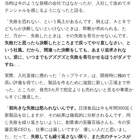
当時は今のような規模の会社ではなかったが、入社して改めてポ
テンシャルを感じるようになったと語る。
「失敗を恐れない、という風土があるんです。例えば、ＡとＢで
どちらか決断しないといけないときは、即断が求められる。た
だ、万が一、失敗したときは、その失敗を長引かせないんです。
失敗だと思ったら決断したところまで戻ってやり直しなさい、と
いう社風。だから、間違った決断をしても、あまり追求されな
い。逆に、いつまでもグズグズと失敗を長引かせるほうがダメで
すね
」。
実際、入社直後に携わった「カップライス」は、開発時に極めて
高い評価を得ていた。製品を作るために滋賀に新しい工場まで作
った。ところが、発売3カ月で想定よりも売れないと見るや事業か
らすぐに撤退した。
「
前向きな失敗は怒られないんです。
日清食品は今も年間300近く
新製品を出しますが、その結果は徹底的に分析されるんです。同
じ失敗を繰り返さないように。創業者の安藤百福さんも、今の安
藤宏基CEOも、仕事には厳しいですが、優しい人だと思いまし
た。だって、
失敗しても繰り返さない限り、また次のチャンスが