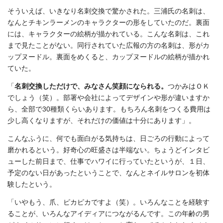
そういえば、いきなり名刺交換で驚かされた。三浦氏の名刺は、
なんとチキンラーメンのキャラクターの形をしていたのだ。裏面
には、キャラクターの絵柄が描かれている。こんな名刺は、これ
まで見たことがない。同行されていた広報の方の名刺は、形がカ
ップヌードル。裏面をめくると、カップヌードルの絵柄が描かれ
ていた。
「
名刺交換しただけで、みなさん笑顔になられる。
つかみはＯＫ
でしょう（笑）。部署や会社によってデザインや形が違いますか
ら、全部で30種類くらいあります。もちろん名刺をつくる費用は
少し高くなりますが、それだけの価値は十分にあります」。
こんなふうに、何でも面白がる気持ちは、日ごろの行動によって
磨かれるという。好奇心の旺盛さは半端ない。ちょうどインタビ
ューした前日まで、仕事でハワイに行っていたというが、１日、
予定のない日があったということで、なんとネイルサロンを初体
験したという。
「いやもう、爪、ピカピカですよ（笑）。いろんなことを経験す
ることが、いろんなアイディアにつながるんです。この年齢の男