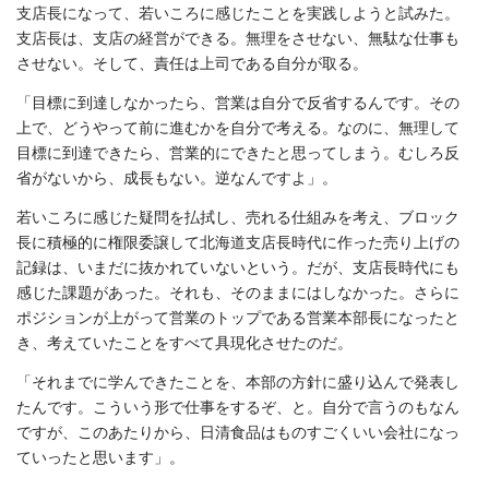
支店長になって、若いころに感じたことを実践しようと試みた。
支店長は、支店の経営ができる。無理をさせない、無駄な仕事も
させない。そして、責任は上司である自分が取る。
「目標に到達しなかったら、営業は自分で反省するんです。その
上で、どうやって前に進むかを自分で考える。なのに、無理して
目標に到達できたら、営業的にできたと思ってしまう。むしろ反
省がないから、成長もない。逆なんですよ」。
若いころに感じた疑問を払拭し、売れる仕組みを考え、ブロック
長に積極的に権限委譲して北海道支店長時代に作った売り上げの
記録は、いまだに抜かれていないという。だが、支店長時代にも
感じた課題があった。それも、そのままにはしなかった。さらに
ポジションが上がって営業のトップである営業本部長になったと
き、考えていたことをすべて具現化させたのだ。
「それまでに学んできたことを、本部の方針に盛り込んで発表し
たんです。こういう形で仕事をするぞ、と。自分で言うのもなん
ですが、このあたりから、日清食品はものすごくいい会社になっ
ていったと思います」。