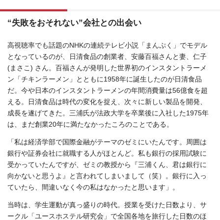
“失敗をおそれない”会社との出会い
高視聴率でも話題のNHKの連続テレビ小説「まんぷく」でモデル
となっているのが、日清食品の創業者、安藤百福さんと妻、仁子
(まさこ) さん。百福さんが発明した世界初のインスタントラーメ
ン「チキンラーメン」とともに1958年に誕生したのが日清食品
だ。今や日本のインスタントラーメンの年間消費量は56億食を超
える。日清食品は時代の変化を捉え、次々に新しい製品を開発、
成長を遂げてきた。三浦氏が法政大学を卒業後に入社した1975年
は、まだ創業20年に満たなかったころのことである。
「私は経済学部で国際金融がテーマのゼミにいたんです。周囲は
銀行や証券会社に就職する人がほとんど。私も銀行の採用試験に
受かっていたんですが、ゼミの教授から『三浦くん、君は銀行に
向かないと思うよ』と言われてしまいまして（笑）。銀行に入っ
ていたら、間違いなく今の私はなかったと思います」。
当時は、学生運動が真っ盛りの時代。授業を受けた日数より、サ
ークル「ユースホステル研究会」で全国各地を旅行した日数のほ