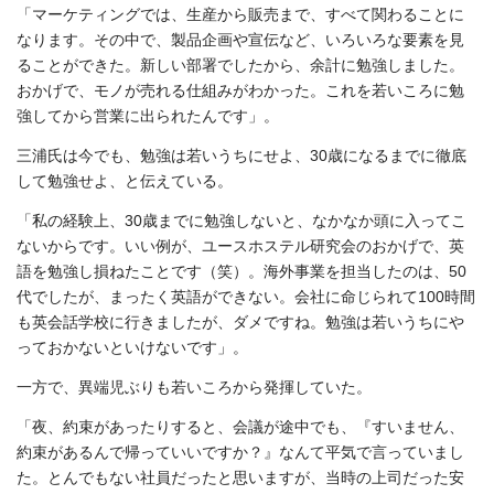
「マーケティングでは、生産から販売まで、すべて関わることに
なります。その中で、製品企画や宣伝など、いろいろな要素を見
ることができた。新しい部署でしたから、余計に勉強しました。
おかげで、モノが売れる仕組みがわかった。これを若いころに勉
強してから営業に出られたんです」。
三浦氏は今でも、勉強は若いうちにせよ、30歳になるまでに徹底
して勉強せよ、と伝えている。
「私の経験上、30歳までに勉強しないと、なかなか頭に入ってこ
ないからです。いい例が、ユースホステル研究会のおかげで、英
語を勉強し損ねたことです（笑）。海外事業を担当したのは、50
代でしたが、まったく英語ができない。会社に命じられて100時間
も英会話学校に行きましたが、ダメですね。勉強は若いうちにや
っておかないといけないです」。
一方で、異端児ぶりも若いころから発揮していた。
「夜、約束があったりすると、会議が途中でも、『すいません、
約束があるんで帰っていいですか？』なんて平気で言っていまし
た。とんでもない社員だったと思いますが、当時の上司だった安