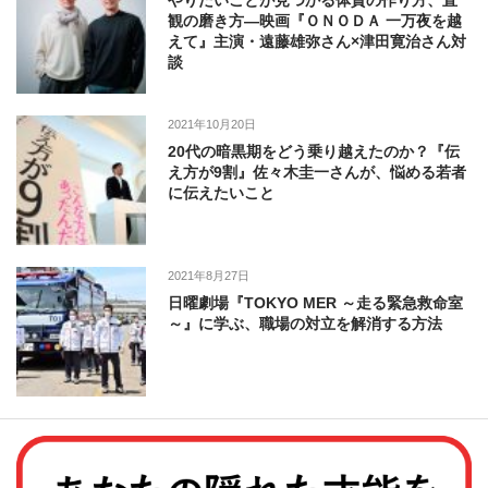
観の磨き方―映画『ＯＮＯＤＡ 一万夜を越
えて』主演・遠藤雄弥さん×津田寛治さん対
談
2021年10月20日
20代の暗黒期をどう乗り越えたのか？『伝
え方が9割』佐々木圭一さんが、悩める若者
に伝えたいこと
2021年8月27日
日曜劇場『TOKYO MER ～走る緊急救命室
～』に学ぶ、職場の対立を解消する方法