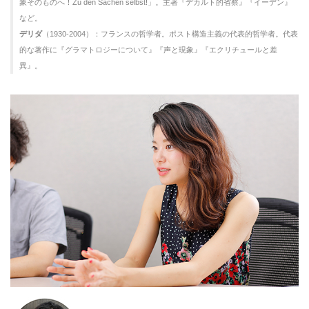
象そのものへ！Zu den Sachen selbst!」。主著『デカルト的省察』『イーデン』
など。
デリダ
（1930-2004）：フランスの哲学者。ポスト構造主義の代表的哲学者。代表
的な著作に『グラマトロジーについて』『声と現象』『エクリチュールと差
異』。