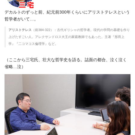
デカルトのずっと前、紀元前300年くらいにアリストテレスという
哲学者がいて…。
アリストテレス
（前384-322）：古代ギリシャの哲学者。現代の学問の基礎を作り
上げたすごい人。アレクサンドロス大王の家庭教師でもあった。主著『形而上
学』『二コマコス倫理学』など。
（ここから三宅氏、壮大な哲学史を語る。誌面の都合、泣く泣く
省略…泣）