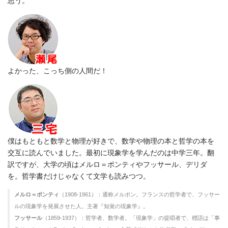
思う。
よかった、こっち側の人間だ！
僕はもともと数学と物理が好きで、数学や物理の本と哲学の本を
交互に読んでいました。最初に現象学を学んだのは中学三年。翻
訳ですが、大学の頃はメルロ＝ポンティやフッサール、デリダ
を。哲学書だけじゃなくて文学も読みつつ。
メルロ＝ポンティ
（1908-1961）：通称メルポン。フランスの哲学者で、フッサー
ルの現象学を発展させた人。主著『知覚の現象学』。
フッサール
（1859-1937）：哲学者、数学者。「現象学」の提唱者で、標語は「事