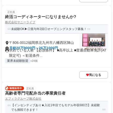
正社員
終活コーディネーターになりませんか?
株式会社サニーライフ
未経験OK▶◎賞与年2回◎オープニングスタッフ募集！
〒806-0012福岡県北九州市八幡西区陣山
月給20万9000円～26万1000円
求めている人材 【必須条件】 ■高卒以上 ■普通自動車免許(AT
限定可) ＜歓迎条件...
業界未経験歓迎
+24個
気になる
正社員
高齢者専門宅配弁当の事業責任者
エフィラグループ株式会社
【インセンティブあり★入社1年目でもモデル年収680万】未経験
でも挑戦できます！