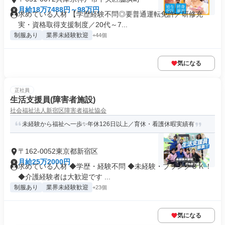
月給18万7488円～98万円
求めている人材 【学歴経験不問◎要普通運転免許／研修充
実・資格取得支援制度／20代～7...
制服あり
業界未経験歓迎
+44個
気になる
正社員
生活支援員(障害者施設)
社会福祉法人新宿区障害者福祉協会
未経験から福祉へ一歩✨年休126日以上／育休・看護休暇実績有
〒162-0052東京都新宿区
月給25万2000円
求めている人材 ◆学歴・経験不問 ◆未経験・ブランクＯＫ！
◆介護経験者は大歓迎です ...
制服あり
業界未経験歓迎
+23個
気になる