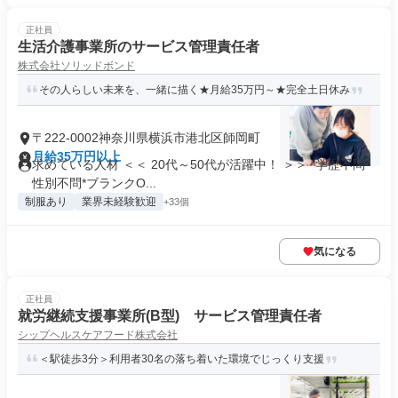
正社員
生活介護事業所のサービス管理責任者
株式会社ソリッドボンド
その人らしい未来を、一緒に描く★月給35万円～★完全土日休み
〒222-0002神奈川県横浜市港北区師岡町
月給35万円以上
求めている人材 ＜＜ 20代～50代が活躍中！ ＞＞ *学歴不問*
性別不問*ブランクO...
制服あり
業界未経験歓迎
+33個
気になる
正社員
就労継続支援事業所(B型) サービス管理責任者
シップヘルスケアフード株式会社
＜駅徒歩3分＞利用者30名の落ち着いた環境でじっくり支援