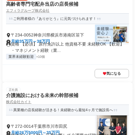
高齢者専門宅配弁当店の店長候補
エフィラグループ株式会社
ご利用者様の『ありがとう』に元気づけられます！
〒234-0052神奈川県横浜市港南区笹下
月給35万円～38万円
資格 【必須】 原付免許以上 他資格不要 未経験OK 【歓迎】
・マネジメント経験（業...
業界未経験歓迎
+10個
気になる
正社員
介護施設における未来の幹部候補
株式会社カイト
異業種の店長経験が活きる！未経験から最短4ヶ月で施設長へ
〒272-0014千葉県市川市田尻
月給26万5000円～35万円