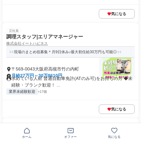
気になる
正社員
調理スタッフ|エリアマネージャー
株式会社イートハピネス
現場のまとめ役募集＊月9日休み♪最大初任給30万円も可能◎
〒569-0043大阪府高槻市竹の内町
月給27万円～30万8610円
求めている人材 普通自動車免許(ATのみ可)をお持ちの方 ◆未
経験・ブランク歓迎！ ...
業界未経験歓迎
+17個
気になる
正社員
介護付き有料老人ホームの看護師
ホーム
オファー
気になる
株式会社ハートフル介護とくしま