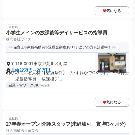
気になる
正社員
小学生メインの放課後等デイサービスの指導員
株式会社ワイズ
保育士✨家賃補助有✨退職金制度あり♪シニアの方も活躍中！
〒116-0001東京都荒川区町屋
月給22万円～26万円
求めている人材 【必須条件】（いずれかでOKです） ・保育士
・児童指導員 ・放課後デ...
副業・WワークOK
+29個
気になる
正社員
27年春オープン|介護スタッフ(未経験可 賞 与3ヶ月分)
社会福祉法人薫英会