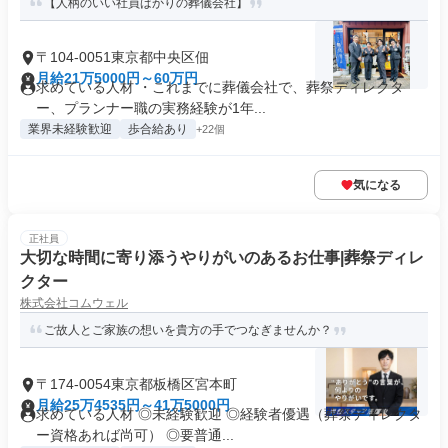
【人柄のいい社員ばかりの葬儀会社】
〒104-0051東京都中央区佃
月給21万5000円～60万円
求めている人材 ・これまでに葬儀会社で、葬祭ディレクタ
ー、プランナー職の実務経験が1年...
業界未経験歓迎
歩合給あり
+22個
気になる
正社員
大切な時間に寄り添うやりがいのあるお仕事|葬祭ディレ
クター
株式会社コムウェル
ご故人とご家族の想いを貴方の手でつなぎませんか？
〒174-0054東京都板橋区宮本町
月給25万4535円～41万5000円
求めている人材 ◎未経験歓迎 ◎経験者優遇（葬祭ディレクタ
ー資格あれば尚可） ◎要普通...