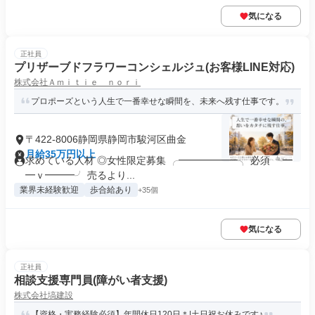
気になる
正社員
プリザーブドフラワーコンシェルジュ(お客様LINE対応)
株式会社Ａｍｉｔｉｅ ｎｏｒｉ
プロポーズという人生で一番幸せな瞬間を、未来へ残す仕事です。
〒422-8006静岡県静岡市駿河区曲金
月給35万円以上
求めている人材 ◎女性限定募集 ╭━━━━━━╮ 必須 ╰━
━ｖ━━━╯ 売るより...
業界未経験歓迎
歩合給あり
+35個
気になる
正社員
相談支援専門員(障がい者支援)
株式会社塙建設
【資格・実務経験必須】年間休日120日＊|土日祝お休みです♪