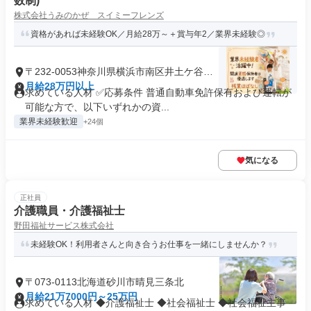
数制)
株式会社うみのかぜ スイミーフレンズ
資格があれば未経験OK／月給28万～＋賞与年2／業界未経験◎
〒232-0053神奈川県横浜市南区井土ケ谷下
町
月給28万円以上
求めている人材 ✅応募条件 普通自動車免許保有および運転が
可能な方で、以下いずれかの資...
業界未経験歓迎
+24個
気になる
正社員
介護職員・介護福祉士
野田福祉サービス株式会社
未経験OK！利用者さんと向き合うお仕事を一緒にしませんか？
〒073-0113北海道砂川市晴見三条北
月給21万7000円～25万円
求めている人材 ◆介護福祉士 ◆社会福祉士 ◆社会福祉主事