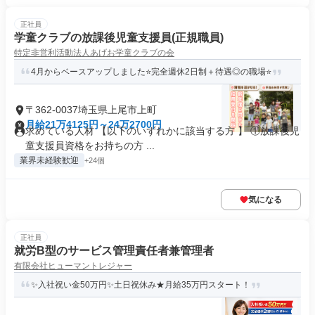
正社員
学童クラブの放課後児童支援員(正規職員)
特定非営利活動法人あげお学童クラブの会
4月からベースアップしました⭐完全週休2日制＋待遇◎の職場⭐
〒362-0037埼玉県上尾市上町
月給21万4125円～24万2700円
求めている人材 【以下のいずれかに該当する方 】 ①放課後児
童支援員資格をお持ちの方 ...
業界未経験歓迎
+24個
気になる
正社員
就労B型のサービス管理責任者兼管理者
有限会社ヒューマントレジャー
✨入社祝い金50万円✨土日祝休み★月給35万円スタート！