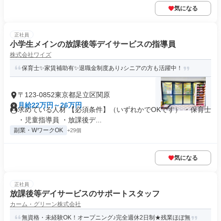
気になる
正社員
小学生メインの放課後等デイサービスの指導員
株式会社ワイズ
保育士✨家賃補助有✨退職金制度あり♪シニアの方も活躍中！
〒123-0852東京都足立区関原
月給22万円～26万円
求めている人材 【必須条件】（いずれかでOKです） ・保育士
・児童指導員 ・放課後デ...
副業・WワークOK
+29個
気になる
正社員
放課後等デイサービスのサポートスタッフ
カーム・グリーン株式会社
無資格・未経験OK！オープニング♪完全週休2日制★残業ほぼ無