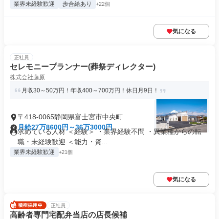
業界未経験歓迎
歩合給あり
+22個
気になる
正社員
セレモニープランナー(葬祭ディレクター)
株式会社藤原
月収30～50万円！年収400～700万円！休日月9日！
〒418-0065静岡県富士宮市中央町
月給27万8600円～36万3000円
求めている人材 ＜経験＞ ・業界経験不問 ・異業種からの転
職・未経験歓迎 ＜能力・資...
業界未経験歓迎
+21個
気になる
正社員
高齢者専門宅配弁当店の店長候補