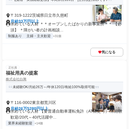
〒319-1222茨城県日立市久慈町
月給33万円以上
求めている人材 ＊＊オープンしたばかりの新事業所＊＊ 【必
須】 ＊障がい者の計画相談...
制服あり
主婦・主夫歓迎
+31個
気になる
正社員
福祉用具の提案
株式会社白興
未経験OK/月給26万～/年休120日/有給100%取得可能
〒116-0002東京都荒川区
月給26万5280円以上
求めている人材 【要普通自動車運転免許（AT限定可）/未経験
歓迎/20代～40代活躍中...
業界未経験歓迎
+14個