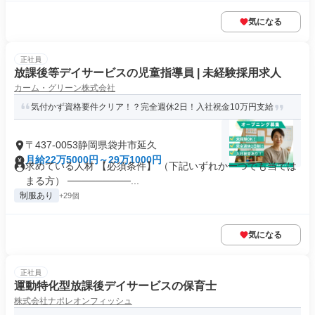
気になる
正社員
放課後等デイサービスの児童指導員 | 未経験採用求人
カーム・グリーン株式会社
気付かず資格要件クリア！？完全週休2日！入社祝金10万円支給
〒437-0053静岡県袋井市延久
月給22万5000円～29万1000円
求めている人材 【必須条件】 （下記いずれか一つでも当ては
まる方） ─────────...
制服あり
+29個
気になる
正社員
運動特化型放課後デイサービスの保育士
株式会社ナポレオンフィッシュ