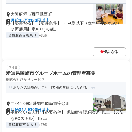
大阪府堺市西区鳳西町
月給35万3183円以上
【応募資格】 【応募条件】 ・64歳以下（定年65歳のため）
※再雇用制度あり(70歳...
資格取得支援あり
+15個
気になる
正社員
愛知県岡崎市グループホームの管理者募集
株式会社ひかりサービス
あなたの経験が、ご利用者様の笑顔につながる！
〒444-0905愛知県岡崎市宇頭町
月給34万9100円以上
求めている人材 【必要条件】 認知症介護経験3年以上 【必要
なPCスキル】 Exce...
資格取得支援あり
+17個