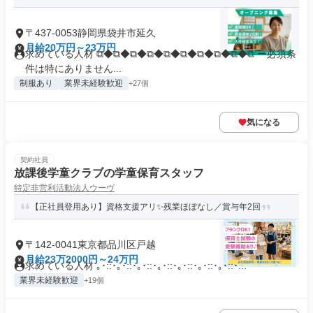
〒437-0053静岡県袋井市延久
月給20万円～23万円
求めている人材 ⧉◆⧉◆⧉◆⧉◆⧉◆⧉◆⧉◆⧉◆⧉◆⧉ ー必須条
件は特にありません...
制服あり
業界未経験歓迎
+27個
気になる
契約社員
放課後学童クラブの学童保育スタッフ
特定非営利活動法人ウーヴ
【正社員登用あり】資格支援アリ✨残業ほぼなし／賞与年2回
〒142-0041東京都品川区戸越
月給23万2000円～24万円
求めている人材 ｡･::･｡･::･｡･::･｡･::･｡･::･｡･::･｡･::･...
業界未経験歓迎
+19個