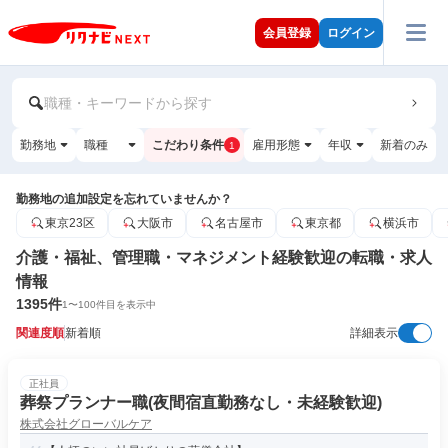
会員登録
ログイン
職種・キーワードから探す
勤務地
職種
こだわり条件
雇用形態
年収
新着のみ
1
勤務地の追加設定を忘れていませんか？
東京23区
大阪市
名古屋市
東京都
横浜市
介護・福祉、管理職・マネジメント経験歓迎の転職・求人
情報
1395
件
1
〜
100
件目を表示中
関連度順
新着順
詳細表示
正社員
葬祭プランナー職(夜間宿直勤務なし・未経験歓迎)
株式会社グローバルケア