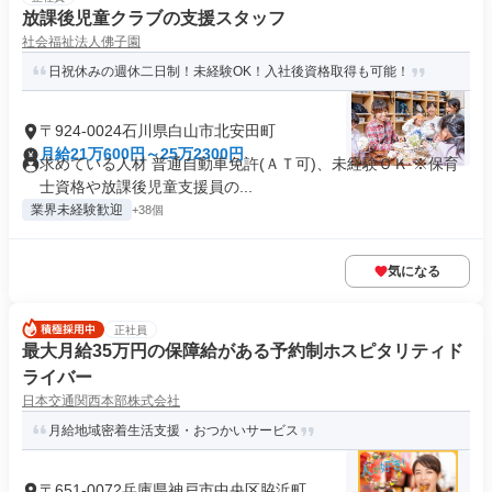
放課後児童クラブの支援スタッフ
社会福祉法人佛子園
日祝休みの週休二日制！未経験OK！入社後資格取得も可能！
〒924-0024石川県白山市北安田町
月給21万600円～25万2300円
求めている人材 普通自動車免許(ＡＴ可)、未経験ＯＫ ※保育
士資格や放課後児童支援員の...
業界未経験歓迎
+38個
気になる
正社員
最大月給35万円の保障給がある予約制ホスピタリティド
ライバー
日本交通関西本部株式会社
月給地域密着生活支援・おつかいサービス
〒651-0072兵庫県神戸市中央区脇浜町