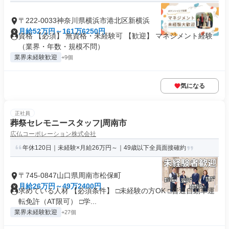
〒222-0033神奈川県横浜市港北区新横浜
月給52万円～161万6250円
資格 【必須】 無資格・未経験可 【歓迎】 マネジメント経験
（業界・年数・規模不問）
業界未経験歓迎
+9個
気になる
正社員
葬祭セレモニースタッフ|周南市
広仏コーポレーション株式会社
年休120日｜未経験×月給26万円～｜49歳以下全員面接確約
〒745-0847山口県周南市松保町
月給26万円～49万2400円
求めている人材 【必須条件】 □未経験の方OK □普通自動車運
転免許（AT限可） □学...
業界未経験歓迎
+27個