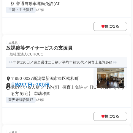
格 普通自動車運転免許(AT...
主婦・主夫歓迎
+37個
気になる
正社員
放課後等デイサービスの支援員
一般社団法人CUROCO
年休120日／完全週休二日制／平均年齢30代／保育士免許必須
〒950-0027新潟県新潟市東区松和町
月給23万円～28万円
求めている人材 ✅【必須】 保育士免許 ✅【以下の資格を有す
る方 歓迎】 ◎幼稚園...
業界未経験歓迎
+34個
気になる
正社員