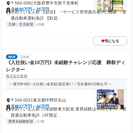
〒560-0082大阪府豊中市新千里東町
月給30万円～35万円
求めている人材 【必須】 ・サービス管理責任者のご経験 ・普
通自動車運転免許 【歓迎...
主婦・主夫歓迎
+15個
気になる
NEW
正社員
《入社祝い金10万円》未経験チャレンジ応援 葬祭ディ
レクター
株式会社東都
賞与年4回✨入社祝い金支給(規定有)！✅完全週休2日制も可
〒165-0021東京都中野区丸山
月給27万円～40万円
求めている人材 ◎未経験者大歓迎 業界経験は不問です！ ・要
普通自動車免許（AT限定...
業界未経験歓迎
+17個