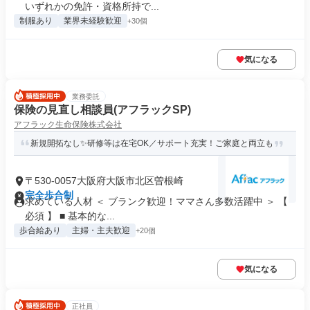
いずれかの免許・資格所持で...
制服あり
業界未経験歓迎
+30個
気になる
業務委託
保険の見直し相談員(アフラックSP)
アフラック生命保険株式会社
新規開拓なし✨研修等は在宅OK／サポート充実！ご家庭と両立も
〒530-0057大阪府大阪市北区曽根崎
完全歩合制
求めている人材 ＜ ブランク歓迎！ママさん多数活躍中 ＞ 【
必須 】 ■ 基本的な...
歩合給あり
主婦・主夫歓迎
+20個
気になる
正社員