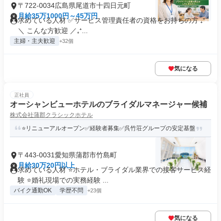
〒722-0034広島県尾道市十四日元町
月給35万1000円～45万円
求めている人材 ✅サービス管理責任者の資格をお持ちの方 ₊⁺
＼ こんな方歓迎 ／₊⁺...
主婦・主夫歓迎
+32個
気になる
正社員
オーシャンビューホテルのブライダルマネージャー候補
株式会社蒲郡クラシックホテル
⭐リニューアルオープン✅経験者募集✅呉竹荘グループの安定基盤
〒443-0031愛知県蒲郡市竹島町
月給30万20円以上
求めている人材 ⭐ホテル・ブライダル業界での接客サービス経
験 ⭐婚礼現場での実務経験 ...
バイク通勤OK
学歴不問
+23個
気になる