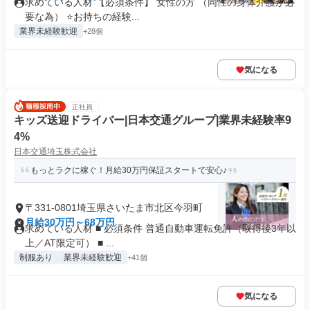
求めている人材 【必須条件】 女性の方 （同性の身体介護が必
要な為） ⭐お持ちの経験...
業界未経験歓迎
+28個
気になる
正社員
キッズ送迎ドライバー|日本交通グループ|業界未経験率9
4%
日本交通埼玉株式会社
もっとラクに稼ぐ！月給30万円保証スタートで安心♪
〒331-0801埼玉県さいたま市北区今羽町
月給30万円～68万円
求めている人材 ■ 必須条件 普通自動車運転免許（取得後3年以
上／AT限定可） ■ ...
制服あり
業界未経験歓迎
+41個
気になる