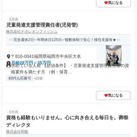
気になる
正社員
児童発達支援管理責任者(児発管)
株式会社ナポレオンフィッシュ
完全週休2日✨年間休日125日✅複数体制で安心！移住支援有★
〒810-0041福岡県福岡市中央区大名
月給28万円～35万円
求めている人材 【必須条件】 ・児童発達支援管理責任者の資
格要件を満たす方 （例：保育...
60代も応募可
+22個
気になる
正社員
資格も経験もいりません。心に向き合える毎日を。葬祭
ディレクタ
株式会社和敬