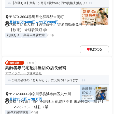
【夜勤あり】賞与3ヶ月分♪最大50万円の資格支援あり！
〒370-3604群馬県北群馬郡吉岡町
月給18万3400円～23万2000円
求めている人材 【必須条件】 普通自動車免許（AT限定可）
【歓迎】 未経験歓迎 学...
制服あり
業界未経験歓迎
+18個
気になる
正社員
高齢者専門宅配弁当店の店長候補
エフィラグループ株式会社
ご利用者様の『ありがとう』に元気づけられます！
〒232-0066神奈川県横浜市南区六ツ川
月給35万円～38万円
資格 【必須】 原付免許以上 他資格不要 未経験OK 【歓迎】
・マネジメント経験（業...
業界未経験歓迎
+10個