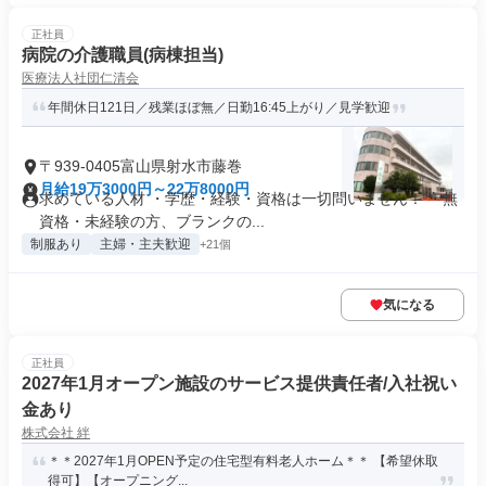
正社員
病院の介護職員(病棟担当)
医療法人社団仁清会
年間休日121日／残業ほぼ無／日勤16:45上がり／見学歓迎
〒939-0405富山県射水市藤巻
月給19万3000円～22万8000円
求めている人材 ・学歴・経験・資格は一切問いません！ ・無
資格・未経験の方、ブランクの...
制服あり
主婦・主夫歓迎
+21個
気になる
正社員
2027年1月オープン施設のサービス提供責任者/入社祝い
金あり
株式会社 絆
＊＊2027年1月OPEN予定の住宅型有料老人ホーム＊＊ 【希望休取
得可】【オープニング...