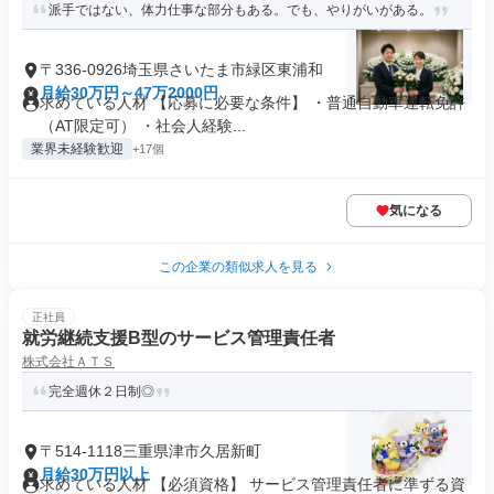
派手ではない、体力仕事な部分もある。でも、やりがいがある。
〒336-0926埼玉県さいたま市緑区東浦和
月給30万円～47万2000円
求めている人材 【応募に必要な条件】 ・普通自動車運転免許
（AT限定可） ・社会人経験...
業界未経験歓迎
+17個
気になる
この企業の類似求人を見る
正社員
就労継続支援B型のサービス管理責任者
株式会社ＡＴＳ
完全週休２日制◎
〒514-1118三重県津市久居新町
月給30万円以上
求めている人材 【必須資格】 サービス管理責任者に準ずる資