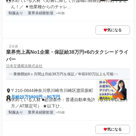
求めている人材 ＼応募に際して介護職の経験は特にありませ
ん！／ ▼他業種からのチャレ...
制服あり
業界未経験歓迎
+40個
気になる
正社員
業界売上高No1企業・保証給38万円×6のタクシードライ
バー
日本交通横浜株式会社
乗務開始6ヶ月間は月給38万円を保証／年収830万以上も可能
〒210-0844神奈川県川崎市川崎区渡田新町
月給20万5800円～90万円
求めている人材 ■必須条件：普通自動車免許（取得1年以上の
方／AT限定可） ★以下ひ...
制服あり
業界未経験歓迎
+55個
気になる