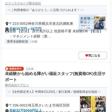
エフィラグループ株式会社
ご利用者様の『ありがとう』に元気づけられます！
〒223-0052神奈川県横浜市港北区綱島東
月給35万円～38万円
資格 【必須】 原付免許以上 他資格不要 未経験OK 【歓迎】
・マネジメント経験（業...
業界未経験歓迎
+10個
気になる
正社員
未経験から始める障がい福祉スタッフ(無資格OK)生活サ
ポート
株式会社ケアビィ
【女性限定求人】年間休日120日／直行直帰／資格取得会社負担
〒336-0021埼玉県さいたま市南区別所
月給33万5000円以上