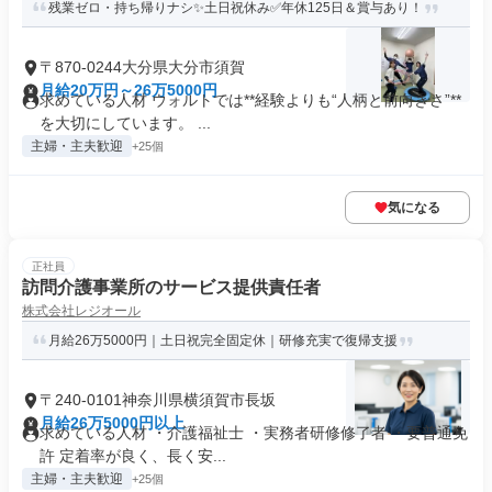
残業ゼロ・持ち帰りナシ✨土日祝休み✅年休125日＆賞与あり！
〒870-0244大分県大分市須賀
月給20万円～26万5000円
求めている人材 ウォルトでは**経験よりも“人柄と前向きさ”**
を大切にしています。 ...
主婦・主夫歓迎
+25個
気になる
正社員
訪問介護事業所のサービス提供責任者
株式会社レジオール
月給26万5000円｜土日祝完全固定休｜研修充実で復帰支援
〒240-0101神奈川県横須賀市長坂
月給26万5000円以上
求めている人材 ・介護福祉士 ・実務者研修修了者 ・要普通免
許 定着率が良く、長く安...
主婦・主夫歓迎
+25個