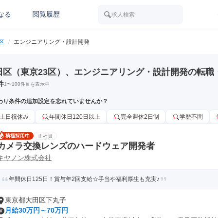
なる
閲覧履歴
求人検索
区
/
エンジニアリング・設計開発
田区（東京23区）、エンジニアリング・設計開発の転職
件
1
〜
100
件目を表示中
わり条件の追加設定を忘れていませんか？
土日祝休み
年間休日120日以上
完全週休2日制
学歴不問
正社員
カメラ交換レンズのハードウェア開発者
キヤノン株式会社
年間休日125日！賞与年2回支給☆手当や福利厚生も充実♪
東京都大田区下丸子
月給30万円～70万円