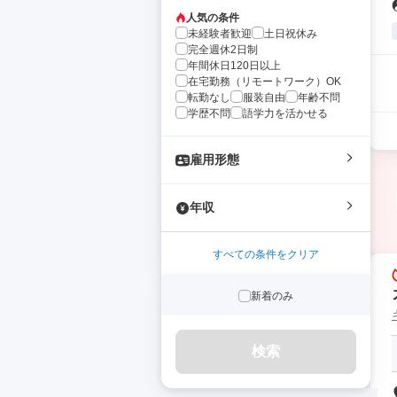
人気の条件
未経験者歓迎
土日祝休み
完全週休2日制
年間休日120日以上
在宅勤務（リモートワーク）OK
転勤なし
服装自由
年齢不問
学歴不問
語学力を活かせる
雇用形態
年収
すべての条件をクリア
新着のみ
検索