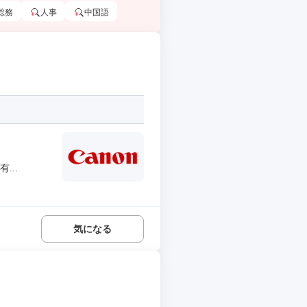
総務
人事
中国語
...
気になる