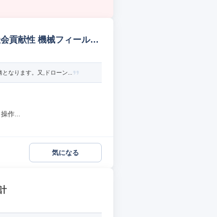
会貢献性 機械フィールド/
なります。又,ドローン...
作...
気になる
計