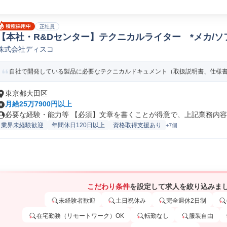
正社員
【本社・R&Dセンター】テクニカルライター *メカ/
株式会社ディスコ
テクニカルライター(機械/電気/電子製品専門職)
自社で開発している製品に必要なテクニカルドキュメント（取扱説明書、仕様書な
東京都大田区
月給25万7900円以上
必要な経験・能力等 【必須】文章を書くことが得意で、上記業務内容に
業界未経験歓迎
年間休日120日以上
資格取得支援あり
+7個
こだわり条件
を設定して求人を絞り込みま
未経験者歓迎
土日祝休み
完全週休2日制
在宅勤務（リモートワーク）OK
転勤なし
服装自由