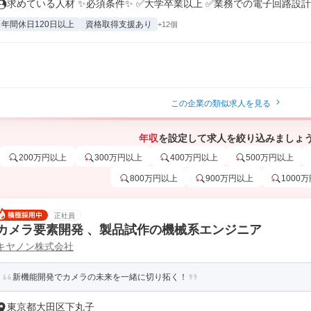
求めている人材 ✨必須条件✨ ✅大学卒業以上 ✅業務での電子回路設計経
年間休日120日以上
資格取得支援あり
+12個
この企業の類似求人を見る
年収
を設定して求人を絞り込みましょ
200万円以上
300万円以上
400万円以上
500万円以上
800万円以上
900万円以上
1000
正社員
カメラ要素開発 、製品試作の機械系エンジニア
キヤノン株式会社
新機能開発でカメラの未来を一緒に切り拓く！
東京都大田区下丸子