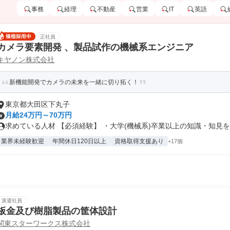
事務
経理
不動産
営業
IT
英語
正社員
カメラ要素開発 、製品試作の機械系エンジニア
キヤノン株式会社
新機能開発でカメラの未来を一緒に切り拓く！
東京都大田区下丸子
月給24万円～70万円
求めている人材 【必須経験】 ・大学(機械系)卒業以上の知識・知見を有
業界未経験歓迎
年間休日120日以上
資格取得支援あり
+17個
派遣社員
板金及び樹脂製品の筐体設計
関東スターワークス株式会社