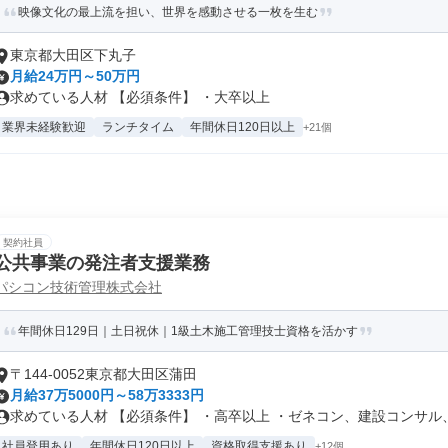
映像文化の最上流を担い、世界を感動させる一枚を生む
東京都大田区下丸子
月給24万円～50万円
求めている人材 【必須条件】 ・大卒以上
業界未経験歓迎
ランチタイム
年間休日120日以上
+21個
契約社員
公共事業の発注者支援業務
パシコン技術管理株式会社
年間休日129日｜土日祝休｜1級土木施工管理技士資格を活かす
〒144-0052東京都大田区蒲田
月給37万5000円～58万3333円
求めている人材 【必須条件】 ・高卒以上 ・ゼネコン、建設コンサル、役
社員登用あり
年間休日120日以上
資格取得支援あり
+12個