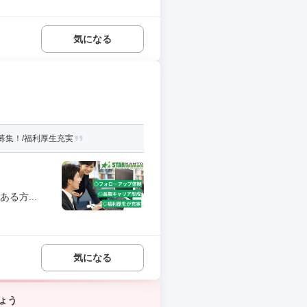
気になる
募集！/福利厚生充実
る方...
気になる
ょう