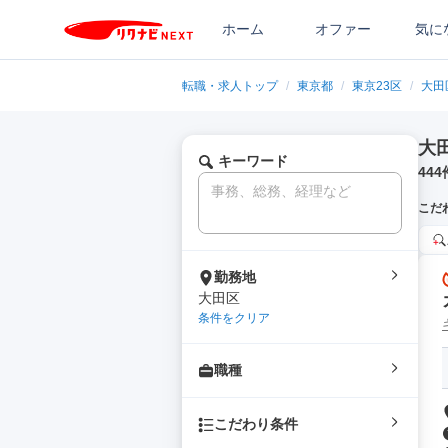
ホーム
オファー
気に
転職・求人トップ
/
東京都
/
東京23区
/
大田
大
キーワード
444
こだ
勤務地
大田区
条件をクリア
職種
こだわり条件