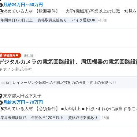
月給24万円～50万円
求めている人材 【歓迎要件】 ・大学(機械系)卒業以上の知識・知見を有
年間休日120日以上
資格取得支援あり
バイク通勤OK
+15個
正社員
デジタルカメラの電気回路設計、周辺機器の電気回路設
キヤノン株式会社
新しいイメージング領域への挑戦／技術力の強化・向上の実現へ
東京都大田区下丸子
月給30万円～70万円
求めている人材 【必須条件】 ■大卒以上 ■下記いずれかに該当すること.
業界未経験歓迎
年間休日120日以上
資格取得支援あり
+18個