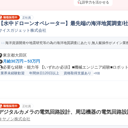
語学力を活かせる
正社員
【水中ドローンオペレーター】最先端の海洋地質調査/社
サイスガジェット株式会社
サポートエンジニア
海洋資源開発や地震研究等の為の海洋地質調査にあたり,無人艇操作がメイン業務と
東京都大田区
月給30万円～53万円
必要な経験・能力等 【いずれか必須】■機械エンジニア経験■ロボット操
業界未経験歓迎
年間休日120日以上
資格取得支援あり
+8個
正社員
デジタルカメラの電気回路設計、周辺機器の電気回路設
キヤノン株式会社