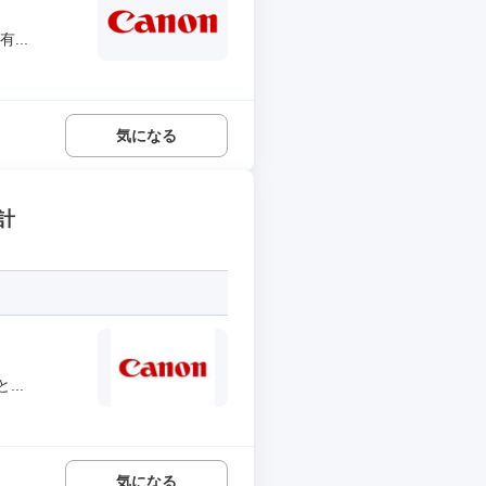
...
気になる
計
..
気になる